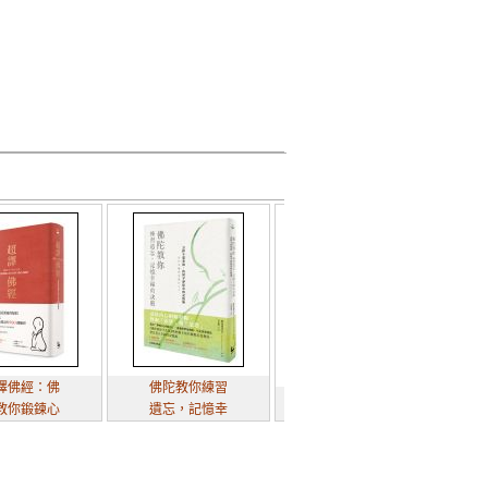
經：佛
佛陀教你練習
能斷
鍛鍊心
遺忘，記憶幸
給