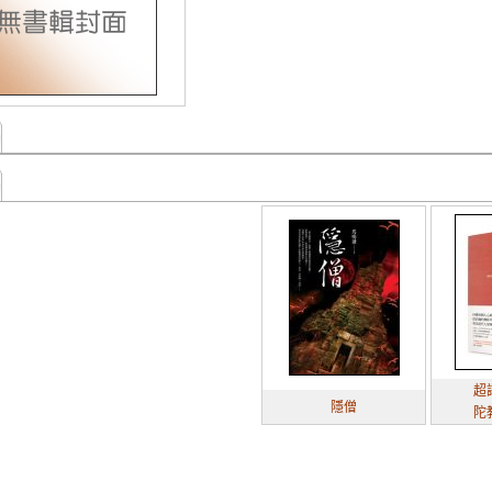
超譯佛
隱僧
陀教你