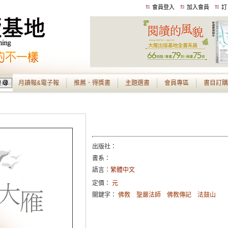
會員登入
加入會員
訂
月讀報&電子報
推薦．得獎書
主題選書
會員專區
書目訂購
出版社：
書系：
語言：
繁體中文
定價：
元
關鍵字：
佛教
聖嚴法師
佛教傳記
法鼓山