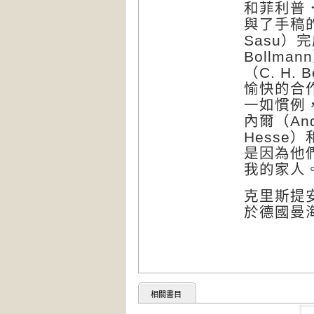
和菲利普．施
與了手稿
Sasu）
Bollm
（C. H.
愉快的合
一如慣例
內爾（And
Hesse）
是因為他
我的家人
克里斯提安．
於德國曼
相關書目