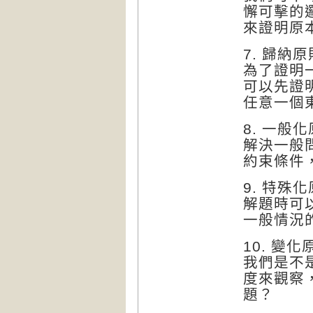
懈可擊的
來證明原
7. 歸納原
為了證明
可以先證
任意一個
8. 一般
解決一般
約束條件
9. 特殊
解題時可
一般情況
10. 變化
我們是不
度來觀察
題？