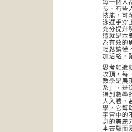
每一個人
長、有些
技能，可
泳選手穿
充分提升
這就是本
為有效的
輕鬆讀懂
加活絡，
思考能造
攻頂，每
數學是展
系」，是
得到數學
人入勝，
學，它幫
宇宙中的
息的美麗
本書顯而