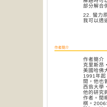
解題時可
部分解合
22. 蠻力
我可以透
作者簡介
作者簡介
克里斯昂‧赫
美國哈佛
1991
間，他也
西翁大學
他的研究
作者。閒
棋。20