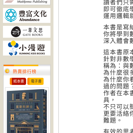
讀者們只
即可徹底
運用邏輯
本書是寫
你將學到
深入體會
這本書原
針對非數
稱為：與
熱賣排行榜
為什麼很
為什麼你
紙本書
電子書
過的問題
作者在本
具，
不只可以
更要活絡
難題。
有效的思