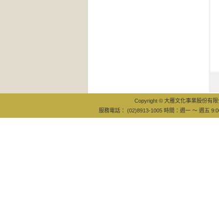
吐嘈學
１６堂
Copyright © 大雁文化事業股份有限公司
服務電話： (02)8913-1005 時間：週一 ～ 週五 9:0