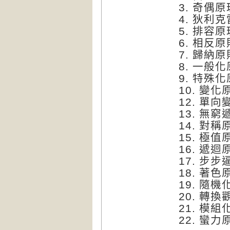
3. 奇偶原
4. 狄利
5. 排容原
6. 相反原
7. 歸納原
8. 一般
9. 特殊
10. 變化
12. 單
13. 無
14. 對稱
15. 極值
16. 遞迴
17. 步
18. 著色
19. 隨機
20. 轉
21. 模組
22. 蠻力