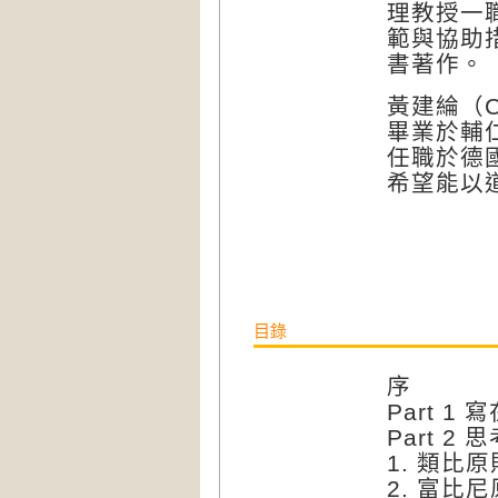
理教授一
範與協助
書著作。
黃建綸（C
畢業於輔
任職於德國
希望能以
目錄
序
Part 1
Part 2
1. 類比原
2. 富比