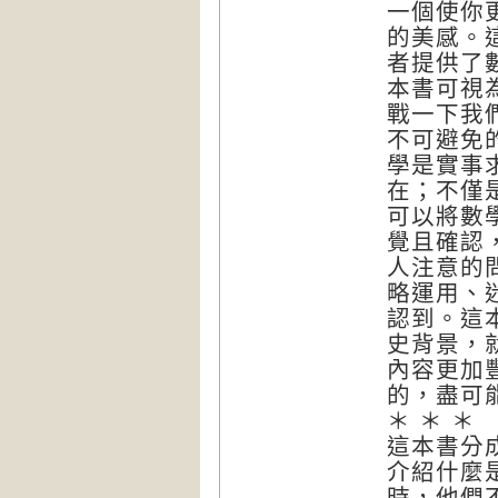
一個使你
的美感。
者提供了
本書可視
戰一下我
不可避免
學是實事
在；不僅
可以將數
覺且確認
人注意的
略運用、
認到。這
史背景，
內容更加
的，盡可
＊ ＊ ＊
這本書分
介紹什麼
時，他們