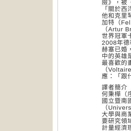
險》，被《
「關於西
他和克里琴
加特（Fe
（Artur
世界冠軍卡
2008
赫塞已婚
中的英雄
最喜歡的
（Volt
應：「跟
譯者簡介
何秉樺（序
國立暨南
（Unive
大學與商
要研究領
計量經濟