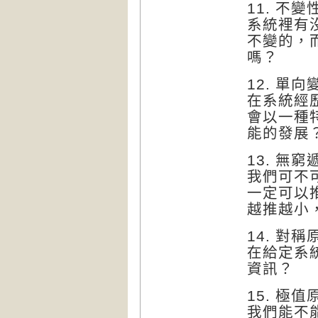
11. 不變
系統裡有
不變的，
嗎？
12. 單
在系統經
會以一種
能的發展
13. 無
我們可不
一定可以
越推越小
14. 對稱
在給定系
資訊？
15. 極值
我們能不