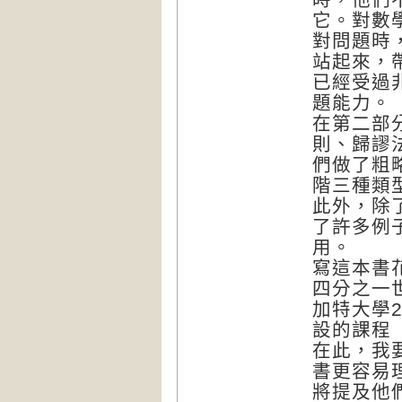
它。對數
對問題時
站起來，
已經受過
題能力。
在第二部
則、歸謬
們做了粗
階三種類
此外，除
了許多例
用。
寫這本書
四分之一
加特大學
設的課程
在此，我
書更容易
將提及他們