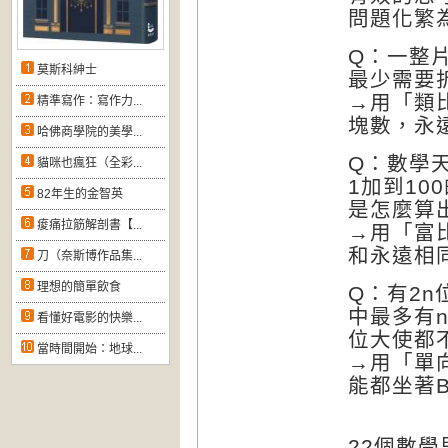
問題化繁
Q：一整
莫斯科紳士
最少需要
→用「類
精準寫作：寫作力...
塊數，永
哈佛商學院的美學...
Q：數學
貓咪也瘋狂（全彩...
1加到1
82年生的金智英
是怎麼算
痠痛拉筋解剖書【...
→用「富
和永遠相
刀（奈斯博作品集...
理想的簡單飲食
Q：有2
中最多有n
看懂好電影的快樂...
位大使都
當時間開始：地球...
→用「單
能都坐著
22個數