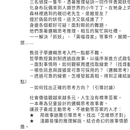
三名偵探一隻牛，憑著推理祕訣一同作伴勇闖妖
化身布玩偶來到人類世界的小牛丁丁，在牠身上究
森林裡遇到的親切老先生，是敵是友？
擅於偽裝的妖怪，這次又裝成誰了？
身邊各個都好可疑！面對眼前的難題，
他們靠著邏輯思考推理、相互的幫忙與吐槽，
一一解決「抓妖」、「黃喵尋家」等事件，展開一
旅……
教孩子學邏輯思考入門一點都不難，
哲學教授冀劍制透過說故事，以循序漸進方式啟
－面對事情時，如何觀察周遭找取線索？（找尋動
－哪些訊息與證據是可靠可採用的？（邏輯思考
－透過可靠的線索，怎樣發掘真相、得到正確結論
點）
－如何找出正確的思考方向？（引導討論）
社會價值觀越來越多元，人生沒有標準答案，
一本專為兒童設計的邏輯思考故事書，
讓孩子養成主動思考、不被動等答案的人才：
★ 用故事謎團引導思考，找出「怎樣想才對」、
★ 淺顯易懂的推理解說，結合奇幻的故事情節，
擔。