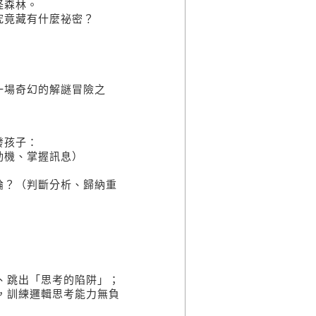
怪森林。
竟藏有什麼祕密？
場奇幻的解謎冒險之
發孩子：
機、掌握訊息）
）
？（判斷分析、歸納重
跳出「思考的陷阱」；
訓練邏輯思考能力無負