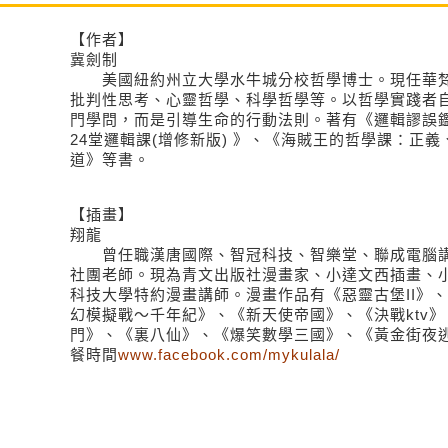
【作者】
冀劍制
美國紐約州立大學水牛城分校哲學博士。現任華梵
批判性思考、心靈哲學、科學哲學等。以哲學實踐者
門學問，而是引導生命的行動法則。著有《邏輯謬誤
24堂邏輯課(增修新版) 》、《海賊王的哲學課：正
道》等書。
【插畫】
翔龍
曾任職漢唐國際、智冠科技、智樂堂、聯成電腦講
社團老師。現為青文出版社漫畫家、小達文西插畫、
科技大學特約漫畫講師。漫畫作品有《惡靈古堡II》、
幻模擬戰～千年紀》、《新天使帝國》、《決戰ktv
門》、《裏八仙》、《爆笑數學三國》、《黃金街夜逃
餐時間
www.facebook.com/mykulala/