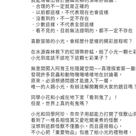
就能培養出善於邏輯思辯的清晰好頭腦：
．合理的不一定就是正確的
．以前都這樣，不代表現在也會這樣
．沒看到的，不一定不存在
．少數這樣，不代表全部這樣
．看不見的、目前無法證明的，都不一定不存在
喜歡冒險的小光，會經歷什麼樣的精彩旅程呢？
在水源森林救下的紅領帶蚱蜢，給了小光一顆七
小光到底該不該吃下這顆七彩果子？
無意間闖入阿育王柱隱藏空間──真理探索第一層
發現許多昆蟲和動物嘰嘰喳喳地在討論著，
原來，必須想通問題才能進入下一層，
唯一的人類小光，有辦法解開難倒大家的題目嗎
同學小花和小威在地下室「看到鬼了」！
但是，世界上真的有鬼嗎？
小光和同學阿珍、奈奈子用超能力打開了怪獸山洞
看到了一堆長相怪異又愛吃關東煮的怪獸，
沒想到這群怪獸不僅膽小，而且還很粗心，
不小心把「重要物品」包進了給小光的禮物裡，