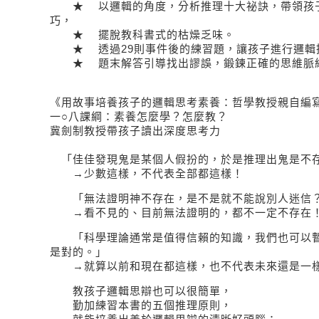
★ 以邏輯的角度，分析推理十大祕訣，帶領孩子
巧，
★ 擺脫教科書式的枯燥乏味。
★ 透過29則事件後的練習題，讓孩子進行邏輯
★ 題末解答引導找出謬誤，鍛鍊正確的思維脈絡
《用故事培養孩子的邏輯思考素養：哲學教授親自編寫
一○八課綱：素養怎麼學？怎麼教？
冀劍制教授帶孩子讀出深度思考力
「佳佳發現鬼是某個人假扮的，於是推理出鬼是不
→少數這樣，不代表全部都這樣！
「無法證明神不存在，是不是就不能說別人迷信
→看不見的、目前無法證明的，都不一定不存在
「科學理論通常是值得信賴的知識，我們也可以暫
是對的。」
→就算以前和現在都這樣，也不代表未來還是一
教孩子邏輯思辯也可以很簡單，
勤加練習本書的五個推理原則，