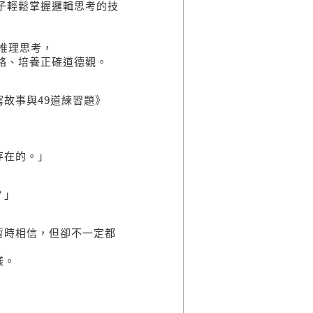
輕鬆掌握邏輯思考的技
推理思考，
、培養正確道德觀。
故事與49道練習題》
存在的。」
？」
！
時相信，但卻不一定都
樣。