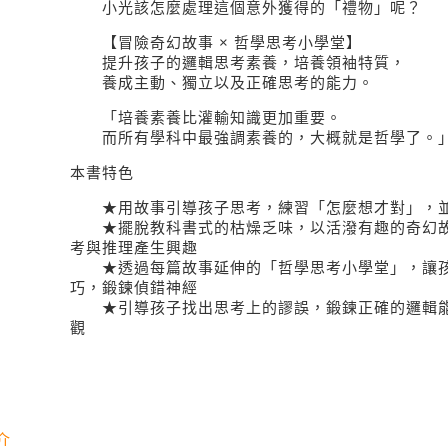
小光該怎麼處理這個意外獲得的「禮物」呢？
【冒險奇幻故事 × 哲學思考小學堂】
提升孩子的邏輯思考素養，培養領袖特質，
養成主動、獨立以及正確思考的能力。
「培養素養比灌輸知識更加重要。
而所有學科中最強調素養的，大概就是哲學了。」
本書特色
★用故事引導孩子思考，練習「怎麼想才對」，並
★擺脫教科書式的枯燥乏味，以活潑有趣的奇幻故
考與推理產生興趣
★透過每篇故事延伸的「哲學思考小學堂」，讓孩
巧，鍛鍊偵錯神經
★引導孩子找出思考上的謬誤，鍛鍊正確的邏輯能
觀
介