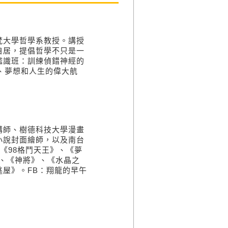
大學哲學系教授。講授
自居，提倡哲學不只是一
鑑識班：訓練偵錯神經的
義、夢想和人生的偉大航
師、樹德科技大學漫畫
小說封面繪師，以及南台
《98格鬥天王》、《夢
》、《神將》、《水晶之
屋》。FB：翔龍的早午