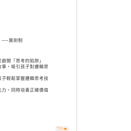
──冀劍制
避開「思考的陷阱」
事，吸引孩子對邏輯思
子輕鬆掌握邏輯思考技
力，同時培養正確價值