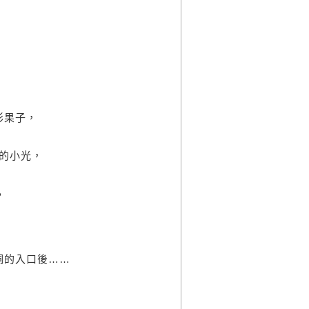
彩果子，
的小光，
？
的入口後……