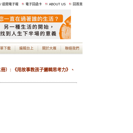
 / 退閱電子報
電子回函卡
ABOUT US
回首頁
單下載
編輯台上
關於大雁
聯絡我們
冊）: 《用故事教孩子邏輯思考力》、