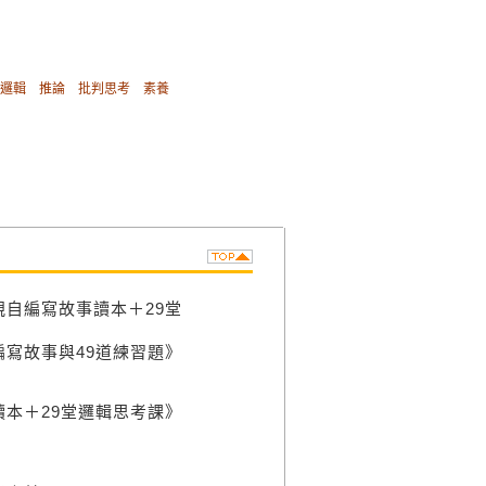
邏輯
推論
批判思考
素養
自編寫故事讀本＋29堂
寫故事與49道練習題》
本＋29堂邏輯思考課》