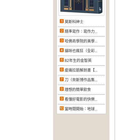
莫斯科紳士
精準寫作：寫作力...
哈佛商學院的美學...
貓咪也瘋狂（全彩...
82年生的金智英
痠痛拉筋解剖書【...
刀（奈斯博作品集...
理想的簡單飲食
看懂好電影的快樂...
當時間開始：地球...