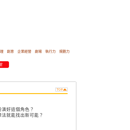
理
創意
企業經營
劇場
執行力
規劃力
堂
扮演好這個角色？
想法就能找出新可能？
！