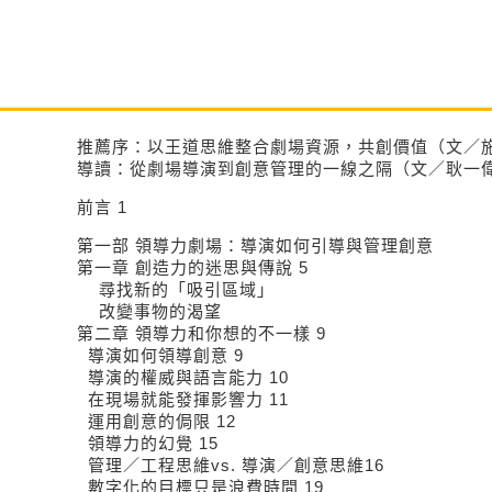
推薦序：以王道思維整合劇場資源，共創價值（文／
導讀：從劇場導演到創意管理的一線之隔（文／耿一
前言 1
第一部 領導力劇場：導演如何引導與管理創意
第一章 創造力的迷思與傳說 5
尋找新的「吸引區域」
改變事物的渴望
第二章 領導力和你想的不一樣 9
導演如何領導創意 9
導演的權威與語言能力 10
在現場就能發揮影響力 11
運用創意的侷限 12
領導力的幻覺 15
管理／工程思維vs. 導演／創意思維16
數字化的目標只是浪費時間 19