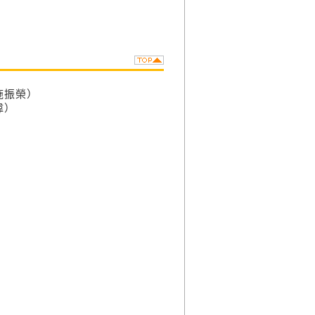
施振榮）
偉）