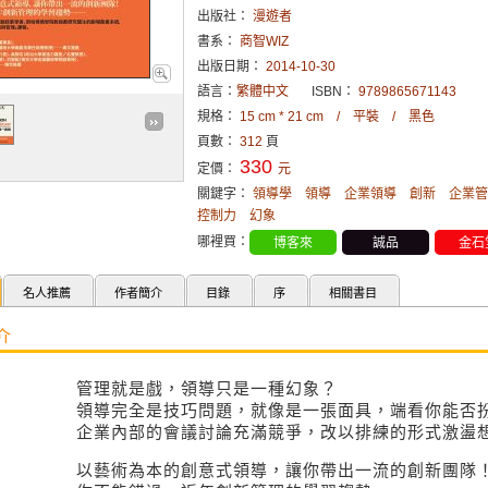
出版社：
漫遊者
書系：
商智WIZ
出版日期：
2014-10-30
語言：
繁體中文
ISBN：
9789865671143
規格：
15 cm * 21 cm / 平裝 / 黑色
頁數：
312
頁
330
定價：
元
關鍵字：
領導學
領導
企業領導
創新
企業管
控制力
幻象
哪裡買：
博客來
誠品
金石
名人推薦
作者簡介
目錄
序
相關書目
介
管理就是戲，領導只是一種幻象？
領導完全是技巧問題，就像是一張面具，端看你能否
企業內部的會議討論充滿競爭，改以排練的形式激盪
以藝術為本的創意式領導，讓你帶出一流的創新團隊