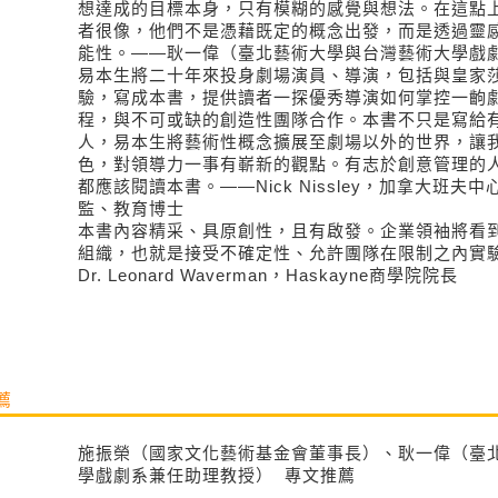
想達成的目標本身，只有模糊的感覺與想法。在這點
者很像，他們不是憑藉既定的概念出發，而是透過靈
能性。——耿一偉（臺北藝術大學與台灣藝術大學戲
易本生將二十年來投身劇場演員、導演，包括與皇家
驗，寫成本書，提供讀者一探優秀導演如何掌控一齣
程，與不可或缺的創造性團隊合作。本書不只是寫給
人，易本生將藝術性概念擴展至劇場以外的世界，讓
色，對領導力一事有嶄新的觀點。有志於創意管理的
都應該閱讀本書。——Nick Nissley，加拿大班
監、教育博士
本書內容精采、具原創性，且有啟發。企業領袖將看
組織，也就是接受不確定性、允許團隊在限制之內實
Dr. Leonard Waverman，Haskayne商學院院長
薦
施振榮（國家文化藝術基金會董事長）、耿一偉（臺
學戲劇系兼任助理教授） 專文推薦