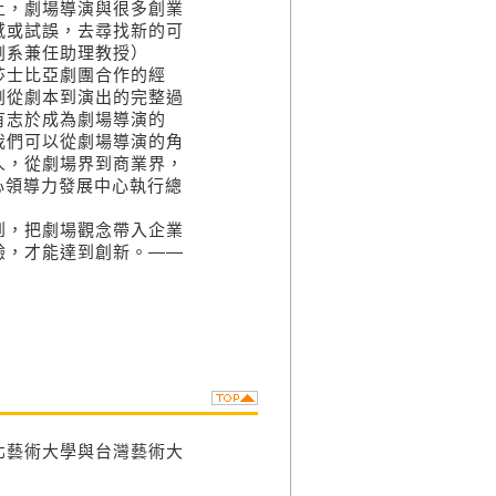
上，劇場導演與很多創業
感或試誤，去尋找新的可
劇系兼任助理教授）
莎士比亞劇團合作的經
劇從劇本到演出的完整過
有志於成為劇場導演的
我們可以從劇場導演的角
人，從劇場界到商業界，
夫中心領導力發展中心執行總
到，把劇場觀念帶入企業
驗，才能達到創新。——
北藝術大學與台灣藝術大