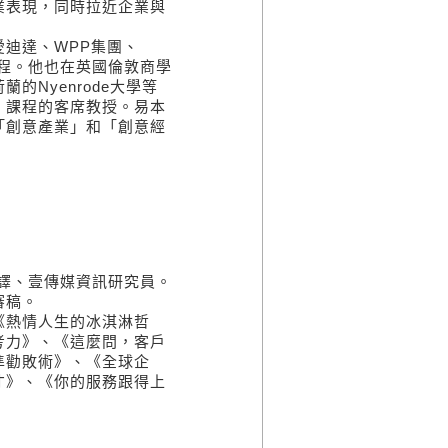
業表現，同時拉近企業與
迪達、WPP集團、
發展課程。他也在英國倫敦商學
Nyenrode大學等
」課程的客席教授。易本
「創意產業」和「創意經
經編譯、壹傳媒資訊研究員。
審稿。
《熱情人生的冰淇淋哲
考力》、《這麼問，客戶
準勸敗術》、《全球企
才》、《你的服務跟得上