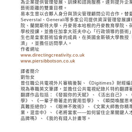
為企業提供管理發展、訓練和諮詢服務，達到提升企
藝術距離的雙重目標。
易本生曾以合夥人身分與頂尖管理顧問公司合作，替愛
Severstal、Generali等多家公司提供資深管理
院、蘭開斯特大學、丹麥哥本哈根的丹麥教育學院、荷蘭的
學校授課，並擔任加拿大班夫中心「行政領導的藝術
生也是皇家藝術協會的成員，在英國金斯頓大學教授
濟」，並擔任訪問學人。
作者網址
www.directingcreativity.co.uk
www.piersibbotson.co.uk
譯者簡介
劉怡女
曾任職公共電視外片審稿後製、《Digitimes》財
現為專職英文筆譯，並擔任公共電視紀錄片特約翻譯
翻譯作品包括：《發掘你的天賦》、《活出自己》、
學》、《一輩子帶著走的實用哲學》、《瞬間喚醒思
真難拒絕你》、《眼神不敗術》、《文案大師教你精
業，混音中》、《老將當家——如何留住企業關鍵人
品牌嗎》、《我的有錢人計畫等。