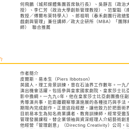
何飛鵬（城邦媒體集團首席執行長）、吳靜吉（政治
授）、李仁芳（政治大學創新管理教授）、范聖韜（
教授／傅爾布萊特學人）、郎祖明（春禾劇團行政總監
戲劇與管理」兼任講師／政大企研所（MBA）「團隊
師） 聯合推薦
介
作者簡介
皮爾斯．易本生（Piers Ibbotson）
英國人，理工背景訓練，曾在石油界工作數年。一九
演出機會活躍，包括參與皇家國家劇院、皇家莎士比
影中擔綱。一九九○年，他在皇家莎士比亞劇團擔任
秀導演共事，近距離觀察導演施展的各種技巧與手法
期限內完成創作。正是這段經歷，讓他致力於把藝術
目前易本生為知名商業講者、教育訓練師，經常受邀
管理發展課程，替企業領袖與資深經理人介紹藝術創
他經營「管理創意」（Directing Creativity）