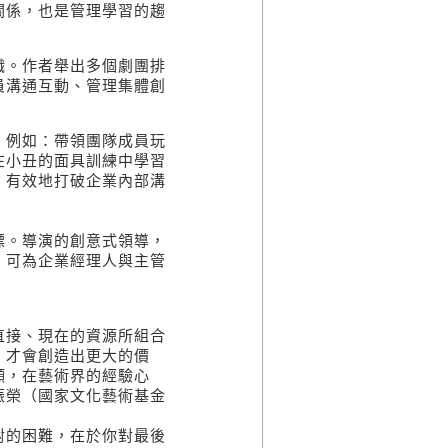
關係，也是管理學習的趨
織。作者舉出多個劇團排
員溝通互動、管理集體創
，例如：帶領團隊成員玩
在小丑的面具訓練中學習
，有效地打破企業內部溝
標。導演的創意式領導，
，可為企業經理人與主管
直接、現在的資源所組合
，才會創造出更大的價
顯，在藝術界的經驗心
振榮（國家文化藝術基金
對的困難，在於你對最後