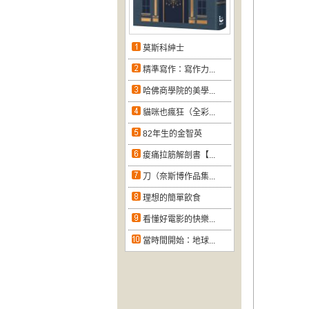
莫斯科紳士
精準寫作：寫作力...
哈佛商學院的美學...
貓咪也瘋狂（全彩...
82年生的金智英
痠痛拉筋解剖書【...
刀（奈斯博作品集...
理想的簡單飲食
看懂好電影的快樂...
當時間開始：地球...