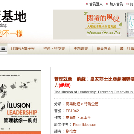
會員登入
加入會員
訂
月讀報&電子報
推薦．得獎書
主題選書
會員專區
書目訂購
管理就像一齣戲：皇家莎士比亞劇團導
力
(絶版)
The Illusion of Leadership: Directing Creativity i
分類：
商業財經 > 行銷企管
書號：
EB1042
作者：
皮爾斯．易本生
原文作者：
Piers Ibbotson
譯者：
劉怡女