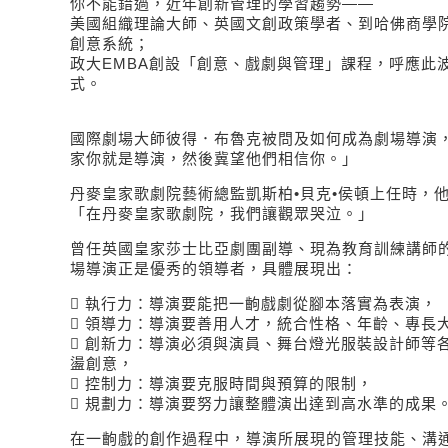
你不能錯過，近年創新管理的學習趨勢——
美國組織理論大師、英國文創政策學者、到哈佛商學
創意系統；
政大EMBA創設「創意、戲劇與管理」課程，呼應此
式。
國際劇場大師彼得．布魯克被問及如何成為劇場導演
家你就是導演，然後冀望他們相信你。」
丹麥皇家歌劇院藝術總監凱斯柏•貝克•侯頓上任時，
「在丹麥皇家歌劇院，我們讓觀眾哭泣。」
曾任英國皇家莎士比亞劇團副導、現為教育訓練講師
場導演正是優秀的領導者，具體展現出：
 執行力：導演要能把一齣戲劇從腳本落實為表演，
 領導力：導演要善用人才，統合性格、年齡、專長
 創新力：導演必須與演員、舞台燈光服裝設計師等
盪創意，
 控制力：導演要克服時間與預算的限制，
 規劃力：導演要努力讓整體演出達到高水準的成果
在一齣戲的創作過程中，導演所展現的管理技能、溝