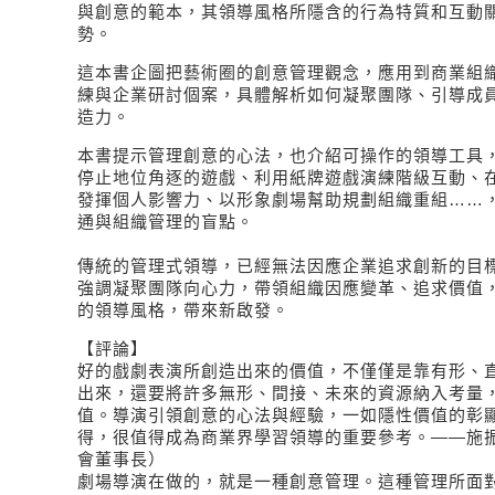
與創意的範本，其領導風格所隱含的行為特質和互動
勢。
這本書企圖把藝術圈的創意管理觀念，應用到商業組
練與企業研討個案，具體解析如何凝聚團隊、引導成
造力。
本書提示管理創意的心法，也介紹可操作的領導工具
停止地位角逐的遊戲、利用紙牌遊戲演練階級互動、
發揮個人影響力、以形象劇場幫助規劃組織重組……
通與組織管理的盲點。
傳統的管理式領導，已經無法因應企業追求創新的目
強調凝聚團隊向心力，帶領組織因應變革、追求價值
的領導風格，帶來新啟發。
【評論】
好的戲劇表演所創造出來的價值，不僅僅是靠有形、
出來，還要將許多無形、間接、未來的資源納入考量
值。導演引領創意的心法與經驗，一如隱性價值的彰
得，很值得成為商業界學習領導的重要參考。——施
會董事長）
劇場導演在做的，就是一種創意管理。這種管理所面