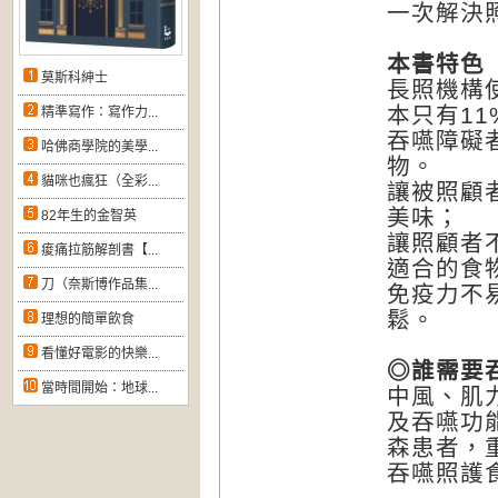
一次解決
本書特色
莫斯科紳士
長照機構
本只有11
精準寫作：寫作力...
吞嚥障礙
哈佛商學院的美學...
物。
貓咪也瘋狂（全彩...
讓被照顧
美味；
82年生的金智英
讓照顧者
痠痛拉筋解剖書【...
適合的食
刀（奈斯博作品集...
免疫力不
鬆。
理想的簡單飲食
看懂好電影的快樂...
◎誰需要
當時間開始：地球...
中風、肌
及吞嚥功
森患者，
吞嚥照護