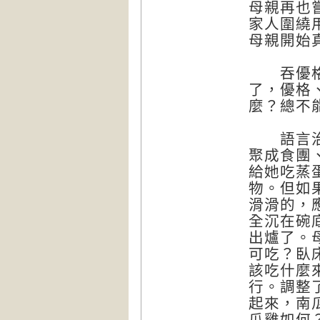
母親再也
家人圍繞
母親開始
吞優格很
了，優格
麼？總不
語言治療
聚成食團
給她吃蒸
物。但如
滑滑的，
全沉在碗
出爐了。
可吃？臥
該吃什麼
行。調整
起來，南
瓜雞如何