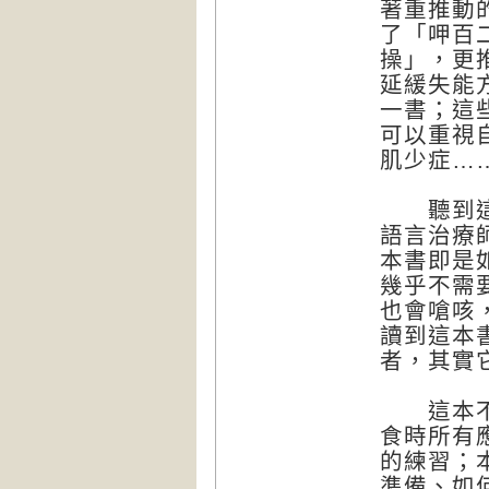
著重推動
了「呷百
操」，更
延緩失能
一書；這
可以重視
肌少症…
聽到這本
語言治療
本書即是
幾乎不需
也會嗆咳
讀到這本
者，其實
這本不只
食時所有
的練習；
準備、如