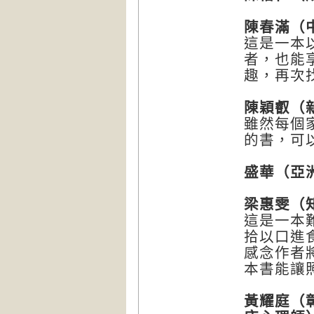
陳春滿（
這是一本
者，也能
趣，再次
陳穎叡（
雖然每個
的書，可
盛華（亞
梁惠雯（
這是一本
拾以口進
感念作者
本書能讓
黃耀庭（