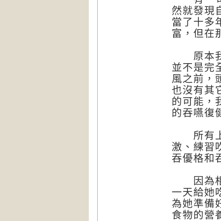
然就發現
當了十多
富，但在
原本我們
並不是完
風之前，
也沒有其
的可能，
的吞嚥復
所有上過
激、練習
吞優格和
因為相信
一天給她
為她準備
食物的營