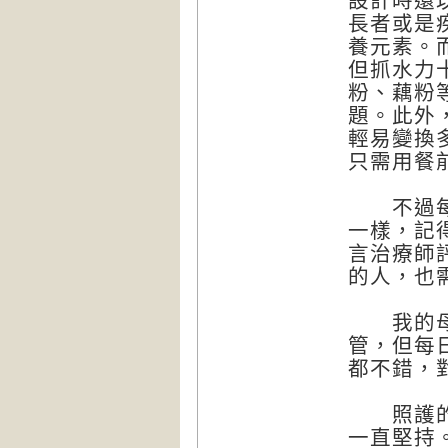
設計時還
長者或是
養元素。
但抓水力
粉、藕粉
題。此外
輕易變換
只需用餐
不過每個
一樣，記
言治療師
的人，也
我的母親
管，但每
都不錯，
照護的這
一直堅持