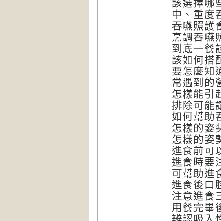
該選擇哪
中、重度
吞嚥照護
烹調吞嚥
到底一餐
該如何搭
要怎麼知
常遇到的
怎樣能引
排除可能
如何幫助
怎樣的姿
怎樣的姿
進食前可
進食時要
可幫助進
進食後口
注意進食
用餐完畢
辨認吸入