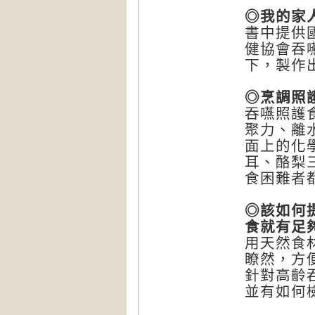
◎我的家
書中提供
健協會吞
下，製作
◎烹調照
吞嚥照護
聚力、離
面上的化
耳、酪梨
食困難者
◎該如何
食就有足
用天然食
瞭然，方
針對高齡
並有如何