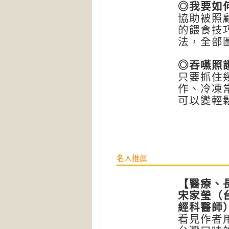
◎我要如
協助被照
的餵食技
法，全部
◎吞嚥照
只要抓住
作、冷凍
可以變輕
名人推薦
【醫療、
宋家瑩（
經科醫師
看見作者