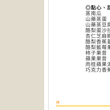
◎點心、
蒸南瓜
山藥蒸蛋
山藥蒸豆
酪梨蛋沙
杏仁芝麻
酪梨香蕉
酪梨藍莓
柿子果昔
蘋果果昔
肉桂蘋果
巧克力香
序