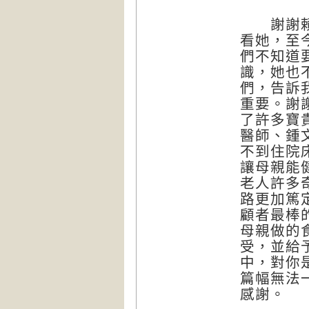
謝謝賴佳
看她，至
們不知道
識，她也
們，告訴
重要。謝
了許多寶
醫師、鍾
不到住院
讓母親能
老人許多
路更加篤
顧者最棒
母親做的
受，並給
中，對你
篇幅無法
感謝。