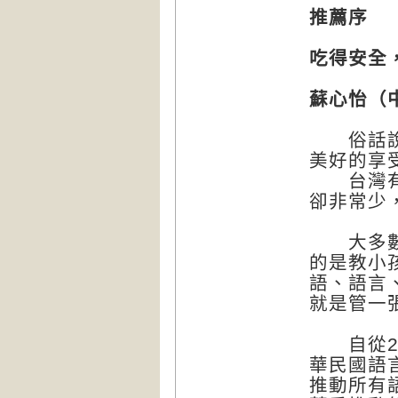
推薦序
吃得安全
蘇心怡（
俗話說能
美好的享
台灣有吞
卻非常少
大多數人
的是教小
語、語言
就是管一
自從20
華民國語
推動所有