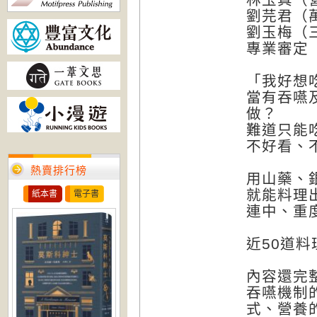
劉芫君（
劉玉梅（
專業審定
「我好想
當有吞嚥
做？
難道只能
不好看、
熱賣排行榜
用山藥、
就能料理
紙本書
電子書
連中、重
近50道
內容還完
吞嚥機制
式、營養