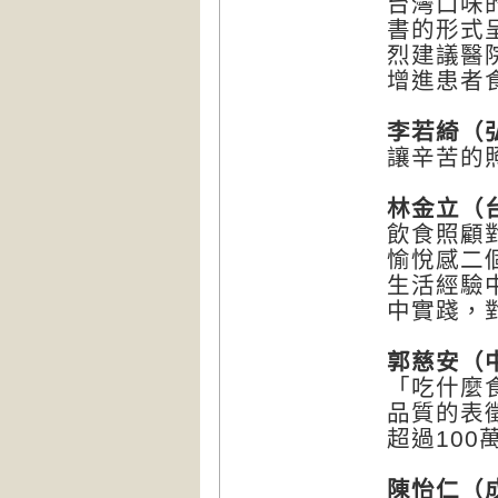
台灣口味
書的形式
烈建議醫
增進患者
李若綺（
讓辛苦的
林金立（
飲食照顧
愉悅感二
生活經驗
中實踐，
郭慈安（
「吃什麼
品質的表
超過10
陳怡仁（