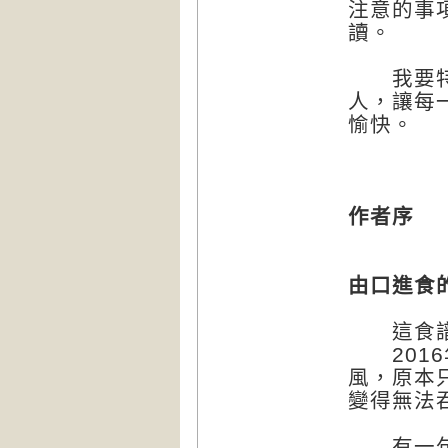
注意的事
讀。
我要特別
人，讓每
愉快。
作者序
由口進食
這食譜裡
2016
風，原本
變得無法
有一句話