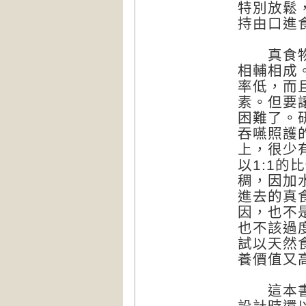
特別放鬆
持由口進
真食物的
相輔相成
率低，而
素。但要
困難了。
吞嚥照護
上，很少
以1:1
稠，因加
進去的真
因，也不
也不該過
試以天然
養價值又
這本書裡