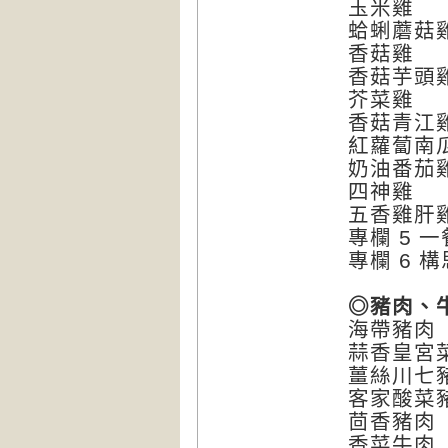
玉米雞
蛤蜊蘑菇
香菇雞
香菇芋頭
芥菜雞
香菇青江
紅蘿蔔南
奶油番茄
四神雞
五香雞肝
專欄 5 
專欄 6 
◎豬肉、
海帶豬肉
蒜香皇宮
薑絲川七
客家酸菜
茴香豬肉
香菜牛肉