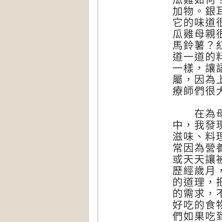
加物。銀
它的味道
瓜雞母親
馬鈴薯？
道一道的
一樣，讓
屬，因為
療師們很
在為母親
中，我發
滋味、料
常因為營
或天天讓
歷經歲月
的道理，
的需求，
好吃的食
們如果吃