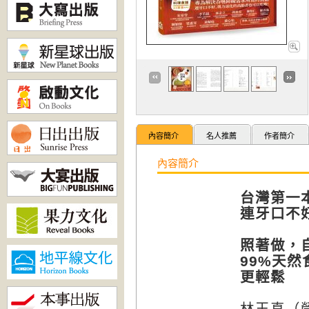
內容簡介
名人推薦
作者簡介
內容簡介
台灣第一
連牙口不
照著做，
99%
天然
更輕鬆
林玉真（