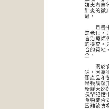
讓患者自
肺炎的徵
過。
且書中倡
是老化，
言治療師
的檢查。
合的質地
全。
關於食譜
味。因為
關產品和
是強調塑
新鮮天然
長輩記憶
食物能否
困難飲食