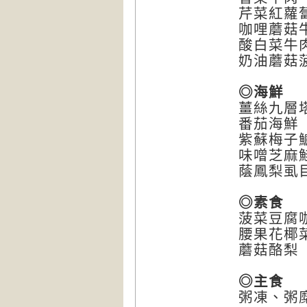
芹菜紅蘿
咖哩蘑菇
酸白菜牛
奶油蘑菇
◎海鮮
薑絲九層
番茄海鮮
紫蘇梅子
味噌芝麻
蔭鳳梨虱
◎素食
菠菜豆腐
腰果花椰
蘑菇酪梨
◎主食
粥凍、粥