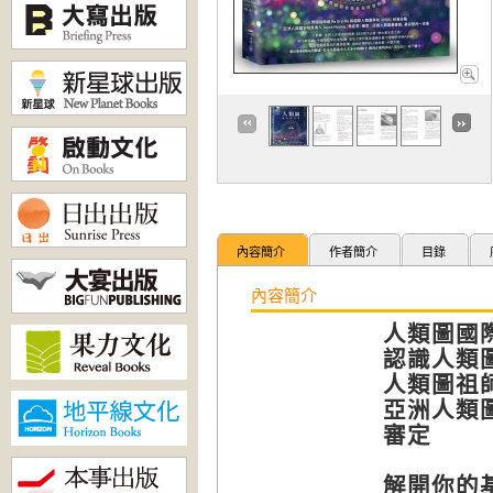
內容簡介
作者簡介
目錄
內容簡介
人類圖國際總
認識人類
人類圖祖
亞洲人類圖
審定
解開你的