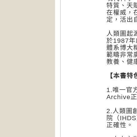
特質、天
在權威，
定，活出
人類圖起源
於1987
體系博大
範疇非常
教養、健
【本書特
1.唯一官
Archiv
2.人類
院（IH
正確性。