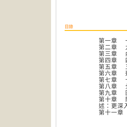
目錄
第一章 
第二章 
第三章 
第四章 
第五章 
第六章 
第七章 
第八章 
第九章 
第十章 關
述：更深
第十一章