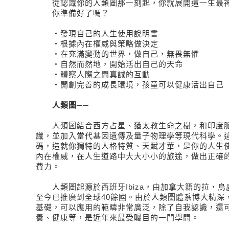
從認識你的人類圖那一刻起，你就展開這一生最神
你準備好了嗎？
‧發現自己的人生使用說明書
‧根據內在權威與策略做決定
‧在充滿變動的世界，做自己，無畏無懼
‧自然而然地，開始活出自己的天命
‧體察人際之間真誠的互動
‧開創完善的成長環境，孩童可以健康活出自己
人類圖──
人類圖結合西方占星、猶太教生命之樹，和印度脈
識，並加入當代基因遺傳及量子物理學等現代科學。
碼，造就你獨特的人格特質、天賦才華，是你的人生
內在權威，在人生道路中大大小小的旅途，做出正確
費力。
人類圖起源於西班牙Ibiza，由加拿大籍的拉‧烏盧
至今已推廣到全球40餘國。由於人類圖體系博大精深
基礎，可以應用的範疇非常廣泛，除了自我認識，還
養、健康等，是近年來最受矚目的一門學問。