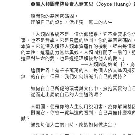
亞洲人類圖學院負責人喬宜思（Joyce Huang
解開你的基因密碼圖，
理解自己的設計，活出獨一無二的人生
「人類圖系統不是一個信仰體系。它不會要求你信
事，也不是哲學。它是具體的地圖，你的基因密碼圖
本質。它能深入解釋人類本質運作的機制，經由每個
的本性，這種能力無比奧妙。人類圖打開了一扇門，
這是對生命的愛，也是透過理解後對他人的愛。」
──人類圖創始者 拉‧烏魯
這個世界上有千千萬萬的人，每個人依其基因排列
無二的存在。但是，我們如何辨識出自己的獨特？
如何在自己所處的環境與文化中，擁抱真實的自
從而走出屬於自己的人生道路呢？
人類圖，便是你的人生使用說明書，為你解開基
攤開它，你會一覽無遺的看到，自己具備什麼樣的
賦？
遇見每個人生關口時，應該如何做決定？