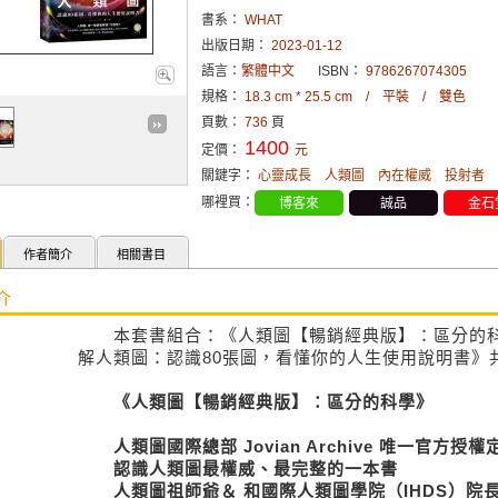
書系：
WHAT
出版日期：
2023-01-12
語言：
繁體中文
ISBN：
9786267074305
規格：
18.3 cm * 25.5 cm / 平裝 / 雙色
頁數：
736
頁
1400
定價：
元
關鍵字：
心靈成長
人類圖
內在權威
投射者
哪裡買：
博客來
誠品
金石
作者簡介
相關書目
介
本套書組合：《人類圖【暢銷經典版】：區分的科
解人類圖：認識80張圖，看懂你的人生使用說明書》
《人類圖【暢銷經典版】：區分的科學》
人類圖國際總部 Jovian Archive 唯一官方授權
認識人類圖最權威、最完整的一本書
人類圖祖師爺＆ 和國際人類圖學院（IHDS）院