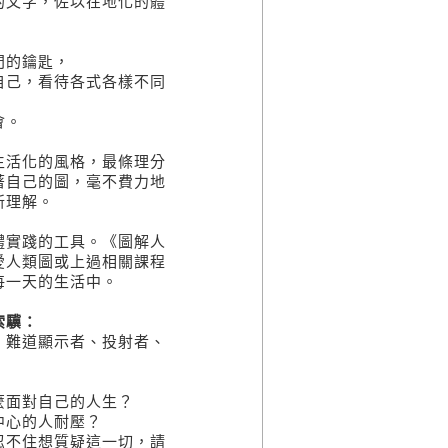
文字，佐以在地化的體
門的鑰匙，
己，看待各式各樣不同
會。
活化的風格，最條理分
著自己的圖，毫不費力地
新理解。
實踐的工具。《圖解人
愛人類圖或上過相關課程
每一天的生活中。
索驥：
難道顯示者、投射者、
面對自己的人生？
心的人耐壓？
不住想質疑這一切，請