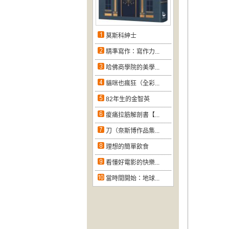
莫斯科紳士
精準寫作：寫作力...
哈佛商學院的美學...
貓咪也瘋狂（全彩...
82年生的金智英
痠痛拉筋解剖書【...
刀（奈斯博作品集...
理想的簡單飲食
看懂好電影的快樂...
當時間開始：地球...