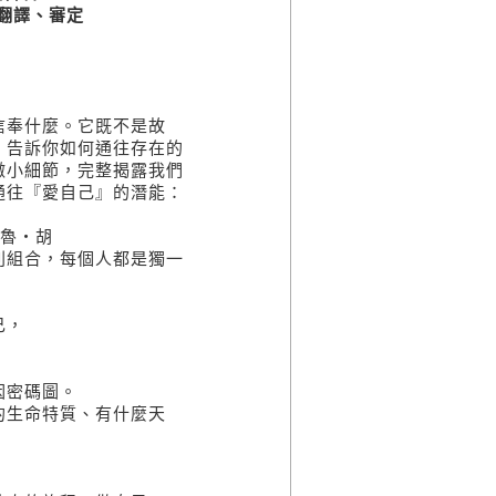
）翻譯、審定
奉什麼。它既不是故
，告訴你如何通往存在的
微小細節，完整揭露我們
通往『愛自己』的潛能：
‧胡
組合，每個人都是獨一
己，
因密碼圖。
生命特質、有什麼天