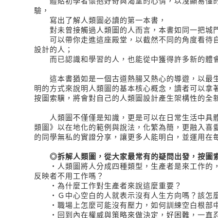
體貼初學者懷抱好奇與渴望的心情，以淺顯易懂的
驗，
寫出了解人類圖必讀的第一本書，
對未曾接觸過人類圖的人而言，本書如同一把城
可以帶你走進這座殿堂，以截然不同的角度看待自
設計的人；
而已認識和學習的人，也能從中獲得許多新的體
這本書猶如是一個古道熱腸又熱心的導遊，以最生
明的方式來說明人類圖的基本核心概念，讀者可以拿
按圖索驥，將會對自己的人類圖設計產生架構性的全
人類圖不僅僅是知識，更是可以在日常生活中具體
類圖》以在地化的範例與說法，化繁為簡，更融入喜
的同學無私的實證分享，讓更多人能明白，並運用在
◎拆解人類圖，從大家最常有的疑問出發，按圖
‧人類圖將人分成四種類型，生產者是來工作的，
反映者不用工作嗎？
‧為什麼工作對生產者來說這麼重要？
‧Ｇ中心空白的人就表示沒有人生方向嗎？該怎麼
‧職場上怎麼可能沒有壓力，如何訓練空白根部中
‧回到內在權威與策略來做決定，好困難，一直忍