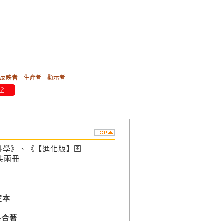
反映者
生產者
顯示者
堂
學》、《【進化版】圖
共兩冊
定本
長合著