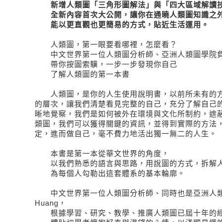
新增人類圖「三角形圖解法」與「四大區域解讀
全新內容首次大公開，讓你在通曉人類圖知識之
能以更直觀也更簡易的方式，貼近生活運用。
人類圖，第一眼要看哪裡，怎麼看？
中文世界第一位人類圖分析師、亞洲人類圖學院
帶你按圖索驥，一步一步發現你自己
了解人類圖的第一本書
人類圖，是你的人生使用說明書，以前所未有的方
的層次，讓我們清楚看見完整的自己，充分了解自己
晰地覺察，我們是如何被外在環境與文化所制約，遮
類圖，我們可以獲得關鍵的資訊，並得到實際的方法
定，進而做自己，毫不費力地活出獨一無二的人生。
本書是第一本從華文世界的角度，
以我們熟悉的語言與思路，用說圖的方式，拆解
為每個人勾勒出這套體系的基本輪廓。
中文世界第一位人類圖分析師、同時也是亞洲人類圖學
Huang，
根據學習、研究、教學、推廣人類圖已屆十年的