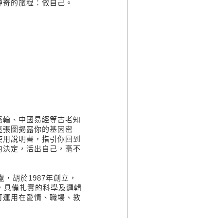
奇的旅程：做自己。
輪、中國易經等古老知
這張圖揭露你的基因密
使用說明書，指引你回到
的決定，活出自己，毫不
‧胡於1987年創立，
，具備扎實的科學及邏輯
可運用在愛情、職場、教