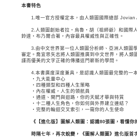
本書特色
1.唯一官方授權定本，由人類圖國際總部 Jovian A
2.人類圖創始者拉‧烏魯‧胡（祖師爺）和國際人類
鈴達‧布乃爾合著，內容最具權威性與正確性。
3.由中文世界第一位人類圖分析師、亞洲人類圖學
審定。喬宜思矢志將人類圖推廣到中文世界，將人類
謹而優美的文字正確的傳播這門嶄新的學問。
4.本書廣度深度兼具，是認識人類圖最完整的一
‧九大能量中心
‧四種類型和四種人生策略
‧內在權威，人生的領航員
‧通道、閘門與迴路，你的天賦才華與特質
‧十二種人生角色，你如何與外界建立連結？
‧完整的輪迴交叉索引，一窺你的人生使命
《【進化版】圖解人類圖：認識80張圖，看懂你
時隔七年，再次蛻變，《圖解人類圖》進化版首