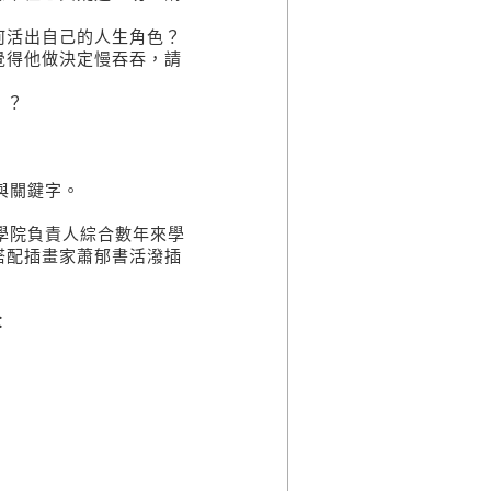
活出自己的人生角色？
得他做決定慢吞吞，請
）？
與關鍵字。
學院負責人綜合數年來學
搭配插畫家蕭郁書活潑插
：