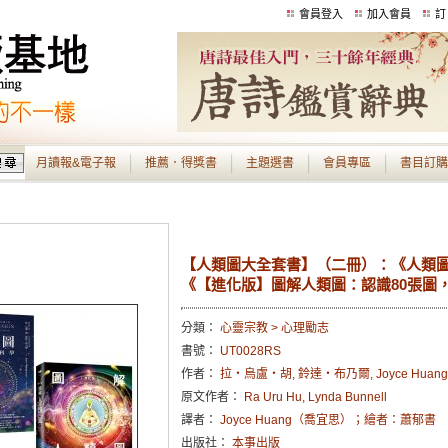
會員登入
加入會員
訂
月讀報&電子報
推薦．得獎書
主題選書
會員專區
書目訂購
【人類圖大全套書】（二冊）：《人類
《【進化版】圖解人類圖：認識80張圖
分類：
心靈宗教 > 心理勵志
書號：
UT0028RS
作者：
拉‧烏盧‧胡, 鈴達‧布乃爾, Joyce Hua
原文作者：
Ra Uru Hu, Lynda Bunnell
譯者：
Joyce Huang（喬宜思）；繪者：蕭郁書
出版社：
本事出版