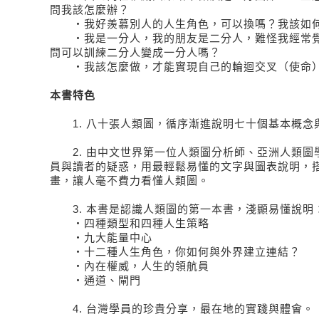
問我該怎麼辦？
‧我好羨慕別人的人生角色，可以換嗎？我該如何
‧我是一分人，我的朋友是二分人，難怪我經常覺
問可以訓練二分人變成一分人嗎？
‧我該怎麼做，才能實現自己的輪迴交叉（使命
本書特色
1. 八十張人類圖，循序漸進說明七十個基本概念
2. 由中文世界第一位人類圖分析師、亞洲人類圖
員與讀者的疑惑，用最輕鬆易懂的文字與圖表說明，
畫，讓人毫不費力看懂人類圖。
3. 本書是認識人類圖的第一本書，淺顯易懂說明
‧四種類型和四種人生策略
‧九大能量中心
‧十二種人生角色，你如何與外界建立連結？
‧內在權威，人生的領航員
‧通道、閘門
4. 台灣學員的珍貴分享，最在地的實踐與體會。