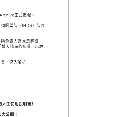
rchive正式授權。
圖學院（IHDS）院長
院負責人喬宜思翻譯、
圖博大精深的知識，以嚴
本書，深入解析：
的人生使用說明書》
次大公開！