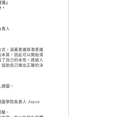
技法」
外，
負責人
式，涵蓋意識與潛意識
的本質，因此可以開始清
蔽了自己的本性。透過人
，協助自己做出正確的決
人類圖，
院負責人 Joyce
經驗，