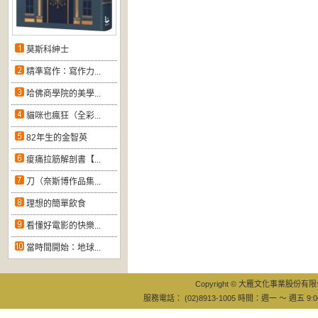
莫斯科紳士
精準寫作：寫作力...
哈佛商學院的美學...
貓咪也瘋狂（全彩...
82年生的金智英
痠痛拉筋解剖書【...
刀（奈斯博作品集...
理想的簡單飲食
看懂好電影的快樂...
當時間開始：地球...
Copyright © 大雁文化事業股份有限公司
服務電話： (02)8913-1005 時間：週一 ～ 週五 9:0