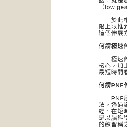
話，就是
（low 
於此相對
限上限推
這個伸展方法
何謂極速
極速伸展
核心，加
最短時間
何謂PNF
PNF原
法。透過
經，在短
是以腦科
的練習稱