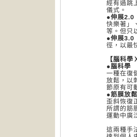
經有過跳
儀式。
●伸展2.0
快樂著」
等。但只
●伸展3.0
徑，以最
【腦科學
●腦科學
一種在復
放鬆，以
節原有可
●筋膜放
歪斜恢復
所謂的筋
運動中廣
這兩種手
達到個人