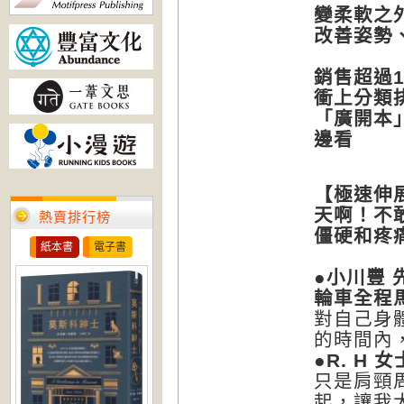
變柔軟之
改善姿勢
銷售超過1
衝上分類
「廣開本
邊看
【極速伸展
天啊！不
熱賣排行榜
僵硬和疼
紙本書
電子書
●小川豐
輪車全程
對自己身
的時間內
●R. H
女
只是肩頸
起，讓我