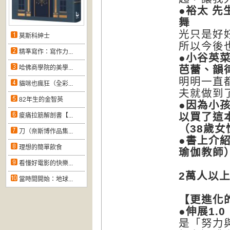
●裕太
先
舞
光只是好
莫斯科紳士
所以今後
精準寫作：寫作力...
●小谷英
芭蕾、韻
哈佛商學院的美學...
明明一直
貓咪也瘋狂（全彩...
夫就做到
82年生的金智英
●因為小
以買了這
痠痛拉筋解剖書【...
（38
歲女
刀（奈斯博作品集...
●書上介
理想的簡單飲食
瑜伽教師
看懂好電影的快樂...
2
萬人以
當時間開始：地球...
【更進化的
●伸展1.0
是「努力