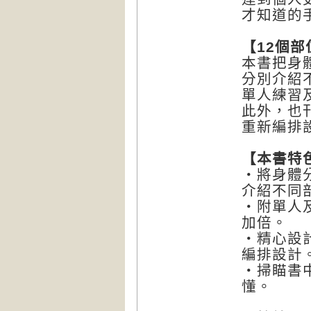
才知道的
【12
個部
本書把身
分別介紹
單人練習
此外，也
重新編排
【本書特
‧將身體
介紹不同
‧附單人
加倍。
‧精心設
編排設計
‧掃瞄書
懂。