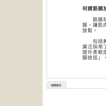
何謂筋膜
筋膜就如
膜，讓肌
放鬆。
包括舞者
廣泛採用
提升柔軟
膜途徑」
相關書目