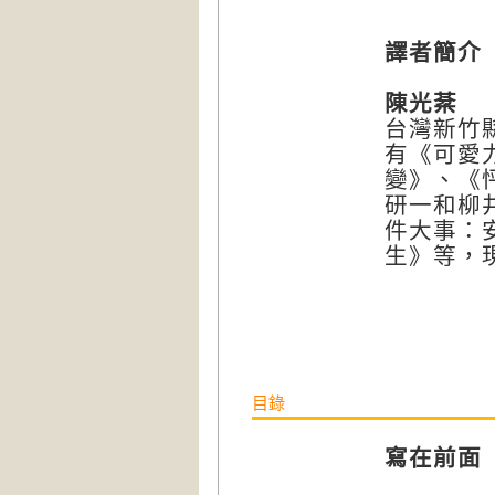
譯者簡介
陳光棻
台灣新竹
有《可愛
變》、《
研一和柳
件大事：
生》等，
目錄
寫在前面