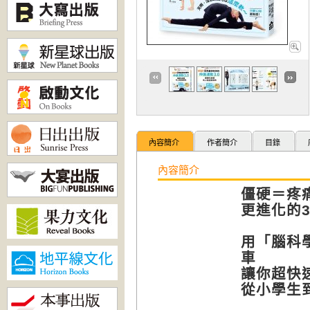
內容簡介
作者簡介
目錄
內容簡介
僵硬＝疼
更進化的3
用「腦科
車
讓你超快
從小學生