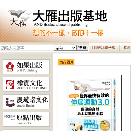
月讀報&電子報
推薦