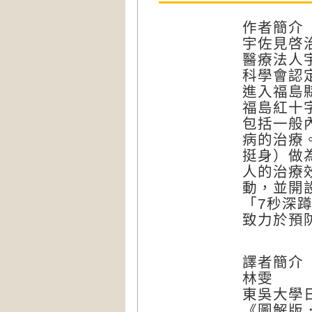
作者簡介
宇佐見啓
醫療法人
科學會認
進入福島
福島紅十
包括一般
病的治療
挺身）做
人的治療
動，並開
「7秒深
致力於預
譯者簡介
林雯
東吳大學
《圖解版