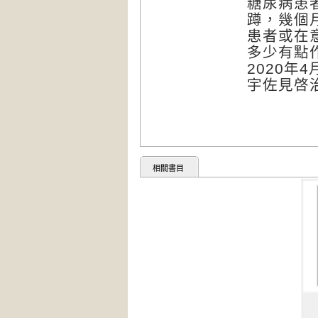
糖尿病患
蹲，幾個
患者或在
多少有點
2020年4
宇佐見啓
相關書目
要瘦就
健康就