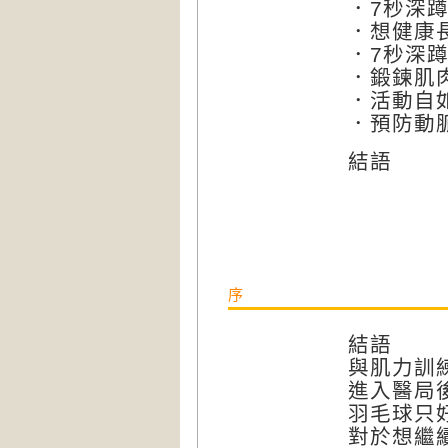
．7秒深
．想健康
．7秒深
．鍛鍊肌
．活動自
．預防動
結語
序
結語
與肌力訓
進入醫局
羽毛球只
對於想繼