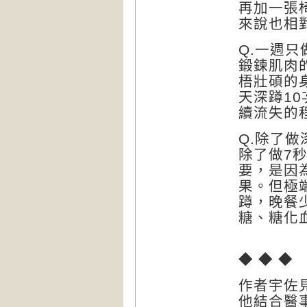
再加一張
來說也相
Q.一週只
鍛鍊肌肉
梧壯碩的
天深蹲1
續流失的
Q.除了
除了做7
要，是因
果。但極
蹲，晚餐
糖、糖化
◆ ◆ ◆
作者宇佐
他結合醫