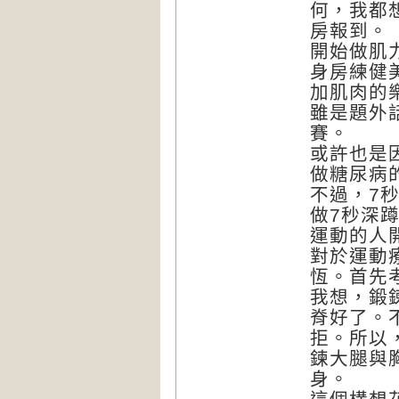
何，我都
房報到。
開始做肌
身房練健
加肌肉的
雖是題外
賽。
或許也是
做糖尿病
不過，7
做7秒深
運動的人
對於運動
恆。首先
我想，鍛
脊好了。
拒。所以
鍊大腿與
身。