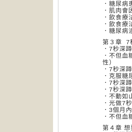
．糖尿病
．肌肉會
．飲食療
．飲食療
．糖尿病
第３章 
．7秒深
．不但血
性）
．7秒深
．克服糖
．7秒深
．7秒深
．不動如
．光做7
．3個月
．不但血
第４章 