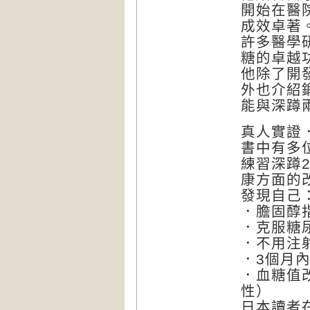
開始在醫
成效卓著
許多醫學
糖的卓越
他除了開
外也介紹
能與深蹲
真人實證
書中有多
練習深蹲
康方面的
發現自己
．膽固醇
．克服糖
．不用注
．3個月
．血糖值
性）
日本讀者