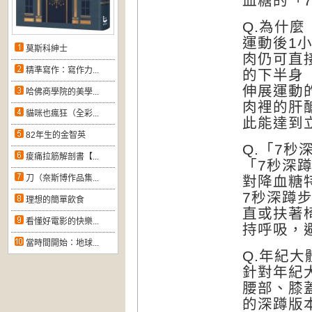
血糖的「
Q.為什
運動後1
莫斯科紳士
肉仍可直
精準寫作：寫作力...
的下半身
伸展運動
哈佛商學院的美學...
肉裡的肝
貓咪也瘋狂（全彩...
此能達到
82年生的金智英
Q.「7
痠痛拉筋解剖書【...
「7秒深
刀（奈斯博作品集...
對降血糖
7秒深蹲
理想的簡單飲食
直或扶著
看懂好電影的快樂...
持呼吸，
當時間開始：地球...
Q.年紀
針對年紀
腰部、膝
的深蹲版