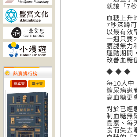
就讓「7
血糖上升
7秒深蹲
以最有效
一週只要
腰腿無力
運動期間
改善血糖
◆ ◆ ◆
熱賣排行榜
每10人
紙本書
電子書
糖尿病患
高血糖更
對於已經
制血糖無
島素、每
食而失去