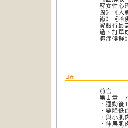
解女性心
圖》《人
術》《哈
資銀行最
過、訂單成
體症候群
目錄
前言
第１章 
．運動後
．要降低
．與小肌
．伸展肌