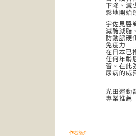
下降、減
鬆地開始
宇佐見醫
減醣減脂
防動脈硬
免疫力…
在日本已
任何年齡
習。在此
尿病的威
光田運動
專業推薦
作者簡介