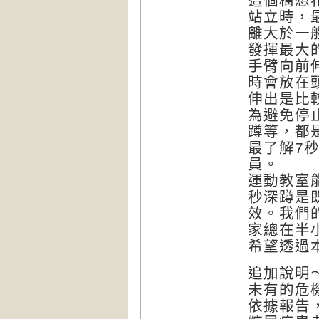
這個構想
站立時，
離大於一
發揮最大
手臂向前
時會放在
伸出是比
為避免停
蹲等，都
最了解7
員。
運動教室
秒深蹲是
效。我們
家總在半
希望透過
追加說明～
未有的危
依據報告