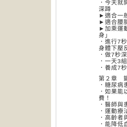
．今天就
深蹲
►適合一
►適合腰
►加乘運
身」
．進行7
身體下壓
．做7秒
．一天3
．養成7
第２章 
．糖尿病
．如果能
費！
．醫師與
．運動療
．高齡者
．能降低