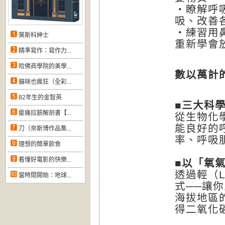
‧瞭解呼
吸、改善
‧練習用
莫斯科紳士
重新學會
精準寫作：寫作力...
哈佛商學院的美學...
數以萬計
貓咪也瘋狂（全彩...
82年生的金智英
■三大科
痠痛拉筋解剖書【...
從生物化
能良好的
刀（奈斯博作品集...
率、呼吸
理想的簡單飲食
看懂好電影的快樂...
■以「氧
透過輕（L
當時間開始：地球...
式──讓
海拔地區
得二氧化