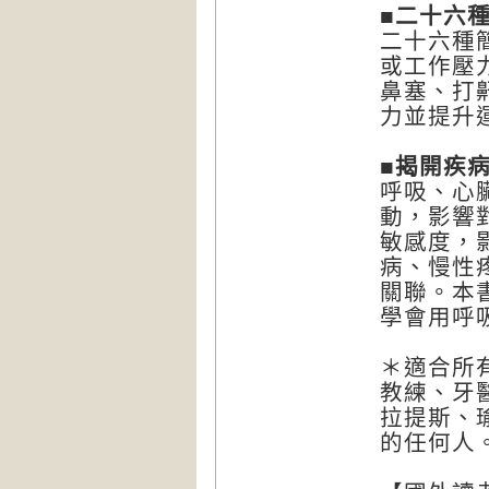
■二十六
二十六種
或工作壓
鼻塞、打
力並提升
■揭開疾
呼吸、心
動，影響
敏感度，
病、慢性
關聯。本
學會用呼
＊適合所
教練、牙
拉提斯、
的任何人