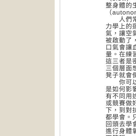
整身體的
（autono
人們常常
力學上的
氣，讓空
被啟動了
口氣會讓
量。在練
這三者是
三個層面
凳子就會
你可以在
是如何影
有不同用
或競賽做
下，到對
都學會。
回頭去學
進行身體氧氣