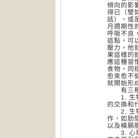
傾向的影
得已（譬
話），或
月週期性
呼吸不良
這點，可
壓力，他
果這樣的
應這種習
食物。同
愈來愈不
就開始形
有三種基
1. 生
的交換和
2. 生
作，如肋
以及橫膈
3. 心