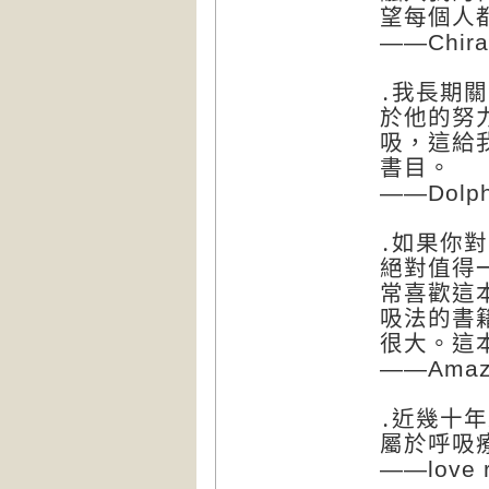
望每個人
——Chira
․我長期
於他的努
吸，這給
書目。
——Dolph
․如果你
絕對值得
常喜歡這
吸法的書
很大。這
——Amazo
․近幾十
屬於呼吸
——love r