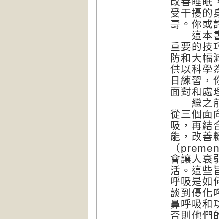
改善睡眠
受干擾的
壽。你或
這本書會
重要的技
防和大幅
供以科學
日練習，
面對和處
繼之前的
從三個面
吸，再結
能，改善
（preme
會讓人衰
活。這些
呼吸是如
談到優化
鼻呼吸和功能
否則他們