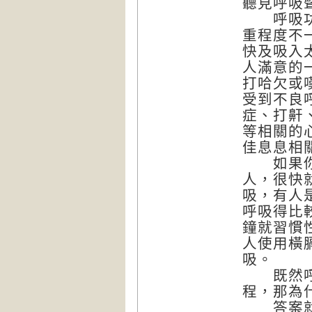
聽見呼吸
呼吸功能
重程度不
快及吸入
人滿意的
打哈欠或
受到不良
症、打鼾
等相關的
佳息息相
如果你觀
人，很快
吸，有人
呼吸得比
鐘就習慣
人使用橫
吸。
既然呼吸
程，那為
答案就在