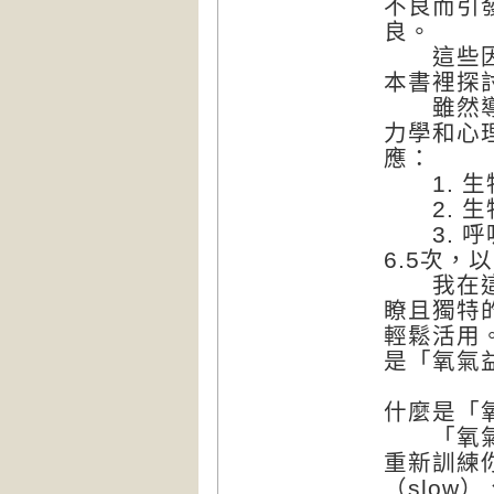
不良而引
良。
這些因素
本書裡探
雖然導致
力學和心
應：
1. 生
2. 生
3. 呼
6.5次
我在這本
瞭且獨特
輕鬆活用
是「氧氣益身
什麼是「
「氧氣益
重新訓練你
（slow