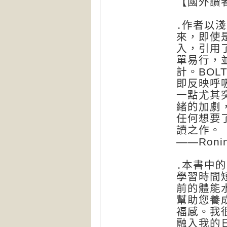
【國外讀
․作者以
來，即使
入，引用
單易行，
計。BO
即反映呼
一點尤其
緒的加劇
任何想要
讀之作。
——Roni
․本書中
學習時間
前的體能
幫助您養
福感。我
融入我的