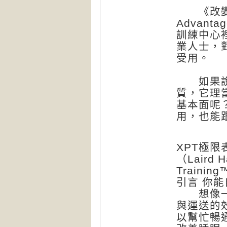
《改變
Advantag
訓練中心
業人士，
受用。
如果說呼
質，它理
基本面呢
用，也能
XPT極
（Laird H
Trainin
引言 你
想像一下
與運送的
以幫忙暢