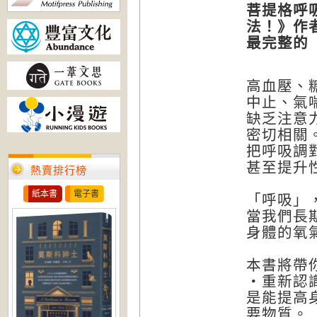
菩提格呼
法！》作
最完整的
高血壓、
中止、氣
缺乏注意
密切相關
把呼吸調
甚至提升
熱賣排行榜
紙本書
電子書
「呼吸」
當我們長
身體的氧
本書將帶
‧重新認
是能提高
要物質。