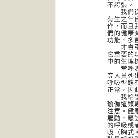
不誇張。
我們從一
有生之年
作，而且
們的健康
功能，多
才會引起
它重要的
中的生理
當呼吸狀
究人員列
呼吸型態
正常，因
我給學生
瑜伽這類
注意。健
驅動，應
的呼吸或
吸（胸式