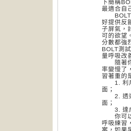
下簡稱B
最適合自
BOLT
好提供反
子屏氣，
可的欲望。
分數都強
BOLT
量呼吸改
隨著你B
率變慢了
習著重的
1. 利用
面；
2. 透
面；
3. 達
你可以透
呼吸練習
案，如果