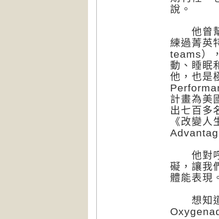
說。
他曾幫助
練過菁英特種
team
動、睡眠
他，也是極
Perform
計畫為美
出七百多
《改變人生
Advan
他對呼吸
礙，讓我
體能表現
想知道
Oxygenad