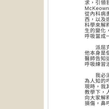
求，引領我
McKeo
從內科病
西，以及
科學來解
生的變化
呼吸當成
派屈克對
他本身是
醫師告知
呼吸練習
我必須承
為人知的
現時，我
教學下，
向大家解
損傷，鼻