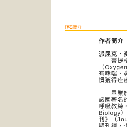
作者簡介
作者簡介
派屈克．麥基
菩提格國
（Oxyg
有哮喘、
慣獲得痊
畢業於都
該國著名
呼吸教練。他
Biolo
刊》（Jour
期刊裡，