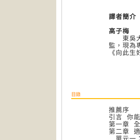
譯者簡介
高子梅
東吳大學
監，現為
《向此生
目錄
推薦序
引言 你
第一章 
第二章 
單元一：