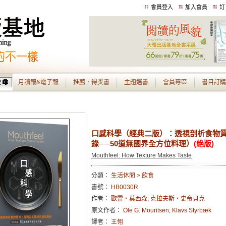
會員登入
加入會員
訂
月讀報&電子報
推薦．得獎書
主題選書
會員專區
書目訂購
口感科學（經典二版）：透視剖析食物
錄──50道無國界全方位料理）
(絶版)
Mouthfeel: How Texture Makes Taste
分類：
生活休閒 > 飲食
書號：
HB0030R
作者：
歐雷・莫西森, 克拉夫斯・史帝貝克
原文作者：
Ole G. Mouritsen, Klavs Styrbæk
譯者：
王翎