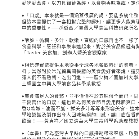
愛吃愛煮食，以刀具鍋鏟為經，以食物香味為緯，定
♦「口感」本來就是一個涵蓋很廣的詞，要能系統化
但這本書提供了一套相對完整的認知，讓更多人能夠
中的重要性。──孫璐西／臺灣大學食品科技研究所名
♦酥脆、黏稠、多汁、軟嫩，直觀的口感再也不一樣
食品科學、烹飪和享樂串連起來，對於美食品鑑極有幫助
「Taster 美食加」創辦人暨美食觀察家
♦相信確實能提供本地從事全球各地餐飲料理的業者
料；當然對於常光顧異國餐廳的美食愛好者來說，這
讓人們不看熱鬧、吃出門道。──區少梅／國加州大學
士暨國立中興大學前食品科學系教授
♦美食滿足人的食慾，並不僅僅在於五味俱全而已，
千變萬化的口感，這也是為何美食節目愛用酥脆爽口
香Q軟嫩、油而不膩、鮮美多汁等等來形容美食。這
學地認識及製作出令人回味無窮的口感，讓口齒留香
欲滴！──黃貞祥／國立清華大學生命科學系助理教授
♦（本書）可為臺灣古早味的口感探勘帶來靈感、啟發