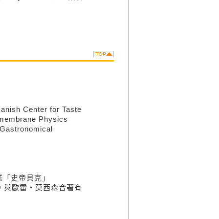
enter for Taste
membrane Physics
tronomical
業「史帝貝克」
校。與歐雷・莫西森合著有