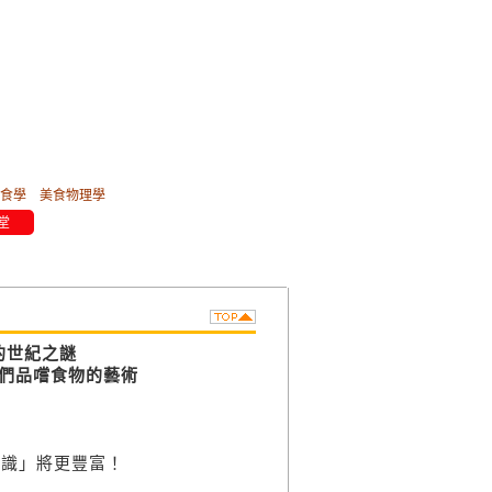
食學
美食物理學
堂
的世紀之謎
們品嚐食物的藝術
知識」將更豐富！