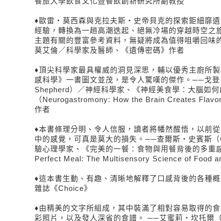
餐旅大學飲食文化暨餐飲創新研究所副教授
♦歐雷・莫西森與克拉夫斯・史帝貝克的探索鉅細靡
經驗，轉換為一趟高潮迭起、絕無冷場的穿越時空之
主題有關的豐富參考資料，無疑將成為值得咀嚼回味的
莫艾倫／科學家及醫師、《遺傳密碼》作者
♦頂尖科學家最具權威的洞見深思，輔以優秀主廚所
感科學》一書圖文並茂，是令人驚嘆的傑作。──戈登・
Shepherd）／神經科學家、《神經美食學：大腦如
（Neurogastromony: How the Brain Creates Flavor
作者
♦本書條理分明、令人信服，讀者將幡然醒悟，以前
中的感覺，可真是莫大的損失。──查爾斯・史賓斯（Char
驗心理學家、《完美的一餐：食物與用餐背後的多重感
Perfect Meal: The Multisensory Science of Foo
♦這本書生動、有趣、清晰地解釋了口感背後的各種概
雜誌《Choice》
♦由精美的文字所組成，其中裝滿了相對容易取得的
彩照片，以及發人深省的食譜。 ──艾蜜莉‧坎托爾（Emi