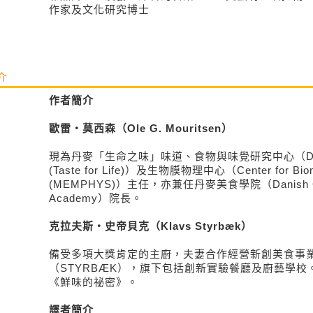
作家及文化研究博士
介
作者簡介
歐雷・莫西森（Ole G. Mouritsen）
現為丹麥「生命之味」味道、食物與味覺研究中心（Danish C
(Taste for Life)）及生物膜物理中心（Center for Bio
(MEMPHYS)）主任，亦兼任丹麥美食學院（Danish Gas
Academy）院長。
克拉夫斯・史帝貝克（Klavs Styrbæk）
備受多項大獎肯定的主廚，夫妻合作經營新創美食事
（STYRBÆK），旗下包括創新實驗餐廳及廚藝學
《鮮味的祕密》。
譯者簡介