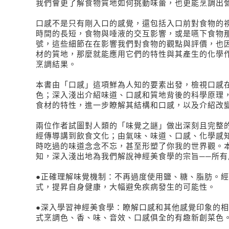
我們會更了解食物質地如何挑動味蕾，也更能烹調出
口感不是只有剛入口的感覺，還包括入口前對食物的
時間的長短，食物與唾液的交互影響，或是嚥下食物
號，這些細節在在影響我們對食物的觀點與評價，也
材的質地，那麼就能應用它們的特性與其產生的化學
烹調結果。
本書由「口感」這項鮮為人知的要素出發，檢視口感
色；深入淺出介紹味道、口感和質地背後的科學原理
食材的特性，進一步瞭解其結構和口感，以及介紹改
兩位作者試圖對人類的「味覺之謎」做出深刻且完整的
經傳導講到飲食文化；由氣味、味道、口感、化學感
時吃過的味道念念不忘，甚至形塑了你我的世界觀。
知，深入淺出地為我們解說神經美食學的宗旨──所有
●正確理解味覺機制：不再過度使用鹽、糖、脂肪。
式，提昇自身健康，大幅避免疾病發生的可能性。
●深入學習神經美食學：瞭解口感和其他感覺印象的
式烹調色、香、味、音效、口感俱全的有趣新創菜色