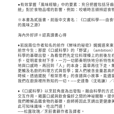
●有效掌握「風味經驗」中的要素：充分把握包括牙
統」對於食物品嚐的影響，例如：咬嚼時舌頭辨認食
※本書為貳版書，前版中文書名：《口感科學──由食
的風味之源》
海內外好評＋認真讀書心得
♦若說兩位作者知名的前作《鮮味的秘密》娓娓道來
前世今生；那麼《口感科學》的「野望」（ambitio
科學的基礎出發，為看倌們先定位料理檯上的前後左
手，從明星食材下手，一刀一切節奏明快地分析特性
地與口感時，再回到「人」的本身；篇章再往下走，
更觸及名廚的料理方式與哲學；當人們被含金量甚高
時候，透過擺脫「框架思考」的食譜與小故事，能適
我們在廚房裡所熟知的一切。──史達魯（沈祐謙）／
♦《口感科學》以烹飪角度為出發點，藉由科學的方
交互作用，揭露口感與飲食偏好之間的神祕關聯。提
我們瞭解品鑑食物的基礎，廚師將因此烹調出更健康
此可知味識味、吃出門道！
──松露玫瑰／烹飪書籍作者及譯者。