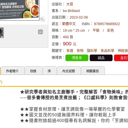
出版社：
大寫
書系：
be-Brilliant
出版日期：
2023-02-06
語言：
繁體中文
ISBN：
9789579689922
規格：
19 cm * 25 cm / 平裝 / 彩色
頁數：
400
頁
900
定價：
元
關鍵字：
食譜
食物
腦科學
食品科學
神經美
哪裡買：
博客來
誠品
金石
作者簡介
目錄
序
內文試閱
相關書目
介
★研究學者與知名主廚聯手，完整解答「食物美味」
──很多書傳授的是烹煮技藝；《口感科學》則教會我
★★掌握食材原理，讓烹調就像一場華麗的化學饗宴
★★圖文並茂的50道無國界料理，讓你輕鬆上手
★★隨書附錄超過400個專有名詞解說，你的「烹調