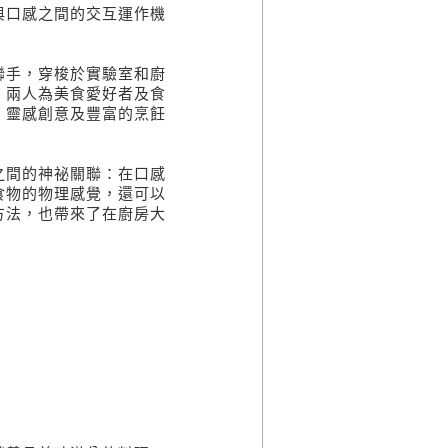
與口感之間的交互運作機
聯手，穿梭於實驗室和廚
。兩人為美食愛好者及食
、靈感創意及豐富的烹飪
之間的神祕關聯：在口感
食物的物理感覺，還可以
方法，也帶來了在廚房大
。
！