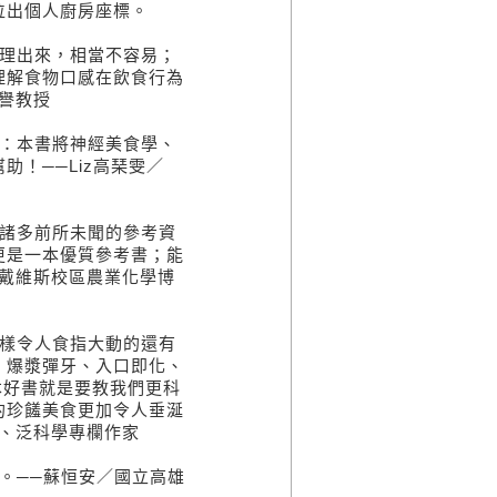
位出個人廚房座標。
整理出來，相當不容易；
理解食物口感在飲食行為
譽教授
了：本書將神經美食學、
！──Liz高琹雯／
，諸多前所未聞的參考資
更是一本優質參考書；能
戴維斯校區農業化學博
同樣令人食指大動的還有
、爆漿彈牙、入口即化、
本好書就是要教我們更科
的珍饈美食更加令人垂涎
、泛科學專欄作家
。──蘇恒安／國立高雄