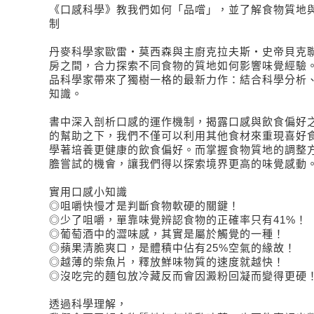
《口感科學》教我們如何「品嚐」，並了解食物質地
制
丹麥科學家歐雷・莫西森與主廚克拉夫斯・史帝貝克
房之間，合力探索不同食物的質地如何影響味覺經驗
品科學家帶來了獨樹一格的最新力作：結合科學分析
知識。
書中深入剖析口感的運作機制，揭露口感與飲食偏好
的幫助之下，我們不僅可以利用其他食材來重現喜好
學著培養更健康的飲食偏好。而掌握食物質地的調整
膽嘗試的機會，讓我們得以探索境界更高的味覺感動
實用口感小知識
◎咀嚼快慢才是判斷食物軟硬的關鍵！
◎少了咀嚼，單靠味覺辨認食物的正確率只有41%！
◎葡萄酒中的澀味感，其實是屬於觸覺的一種！
◎蘋果清脆爽口，是體積中佔有25%空氣的緣故！
◎越薄的柴魚片，釋放鮮味物質的速度就越快！
◎沒吃完的麵包放冷藏反而會因澱粉回凝而變得更硬
透過科學理解，