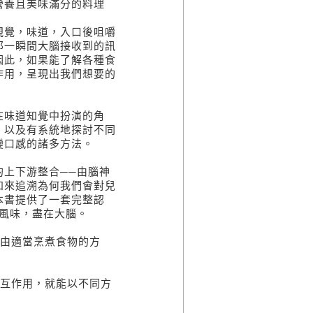
營養且美味滿分的料理
視覺，味道，入口後咀嚼
那一瞬間大腦接收到的訊
因此，如果能了解各種食
作用，呈現出我們想要的
在味道知覺中扮演的角
，以及有系統地探討不同
變口感的諸多方法。
上下游整合──由腦神
知來追溯為何我們會對兒
本書提供了一套完整認
風味，盡在大腦。
經由適當烹煮食物的方
相互作用，就能以不同方
。