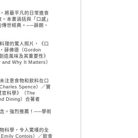
遺，將最平凡的日常進食
旅。本書涵括與「口感」
傳世經典。──薛朗・
製料理的驚人照片，《口
薛佛德（Gordon
何創造風味及其重要性》
 and Why It Matters）
從未注意食物和飲料在口
les Spence）／實
官科學》（The
d and Dining）合著者
念。強烈推薦！──學術
食物科學，令人驚嘆的全
ly Contois）／飲食