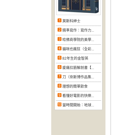
莫斯科紳士
精準寫作：寫作力...
哈佛商學院的美學...
貓咪也瘋狂（全彩...
82年生的金智英
痠痛拉筋解剖書【...
刀（奈斯博作品集...
理想的簡單飲食
看懂好電影的快樂...
當時間開始：地球...