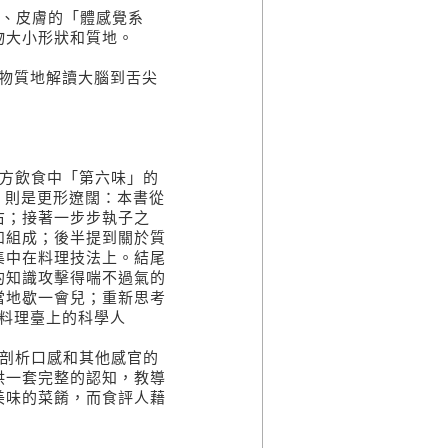
齒、皮膚的「體感覺系
物大小形狀和質地。
物質地解讀大腦到舌尖
東方飲食中「第六味」的
n）則是更形遼闊：本書從
右；接著一步步執子之
和組成；後半提到關於質
集中在料理技法上。結尾
的知識攻擊得喘不過氣的
當地歇一會兒；重新思考
料理臺上的科學人
式剖析口感和其他感官的
供一套完整的認知，教導
美味的菜餚，而食評人藉