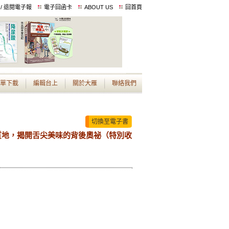
 / 退閱電子報
電子回函卡
ABOUT US
回首頁
單下載
編輯台上
關於大雁
聯絡我們
切換至電子書
質地，揭開舌尖美味的背後奧祕（特別收