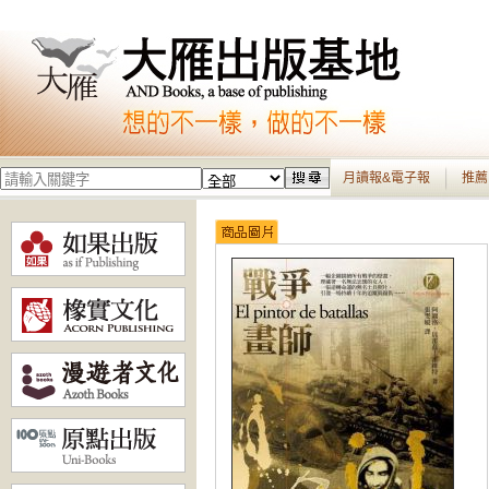
月讀報&電子報
推薦