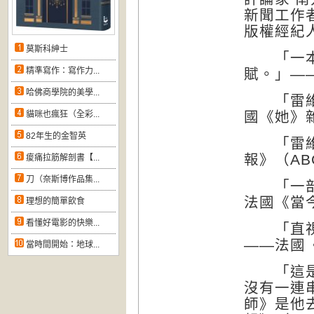
新聞工作
版權經紀
莫斯科紳士
「一本偉
精準寫作：寫作力...
賦。」——
哈佛商學院的美學...
「雷維特
國《她》雜
貓咪也瘋狂（全彩...
82年生的金智英
「雷維特
報》（AB
痠痛拉筋解剖書【...
刀（奈斯博作品集...
「一部偉
法國《當今價
理想的簡單飲食
看懂好電影的快樂...
「直視暴
——法國《
當時間開始：地球...
「這是雷
沒有一連
師》是他