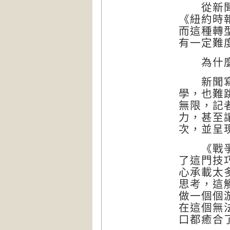
從新聞記
《紐約時報》
而這種轉
有一定難
為什麼
新聞寫作
學，也難
無限，記
力，甚至
次，並呈
《戰爭畫
了這門技
心承載太
思考，這
做一個個
在這個無
口都癒合