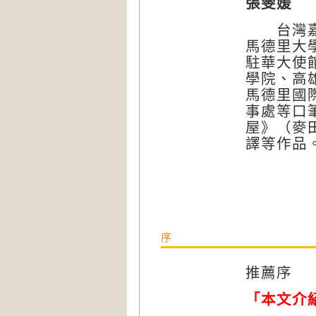
張雯媛
台灣嘉義
馬德里大
駐華大使
學院、高
馬德里國
事處等口
屋》（麥
譯等作品
序
推薦序
「本文介