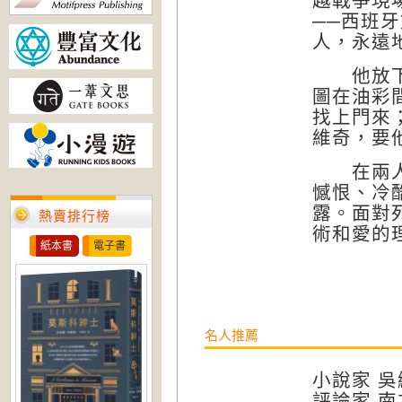
越戰爭現
──西班
人，永遠
他放下相
圖在油彩
找上門來
維奇，要
在兩人既
憾恨、冷
露。面對
熱賣排行榜
術和愛的
紙本書
電子書
名人推薦
小說家 
評論家 