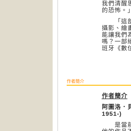
我們清醒
的恐怖。」
「這部小
攝影、繪
能讓我們
嗎？一部
班牙《數位週
作者簡介
作者簡介
阿圖洛．貝雷
1951-)
是當前西