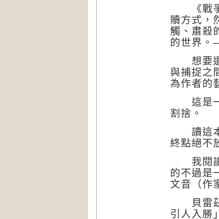
《戰爭畫
贖方式，
觸、肅殺
的世界。
想要遺忘
與捕捉之
為作者的
這是一本
割捨。
讀這本小
終點絕不
我閱讀時
的不過是
文音（作
貝雷茲-
引人入勝