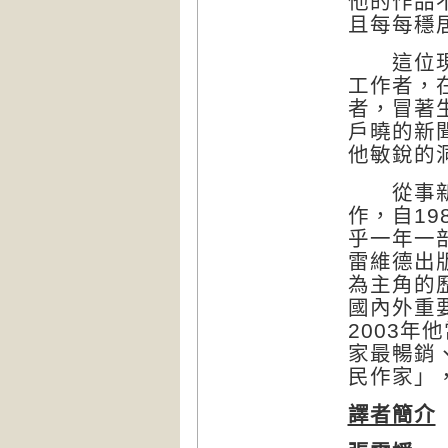
他的作品
且每每穩
這位現年
工作者，
者，冒著
戶曉的新
他敏銳的
從事新聞
作，自1
乎一年一
雷維德出
為主角的
國內外重
2003
家最暢銷
民作家」
譯者簡介