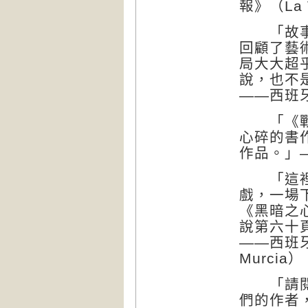
報》（La V
「故事在
回顧了藝
局大大超
說，也不
——西班牙
「《戰爭
心碎的書
作品。」—
「這裡博
戲，一場
《黑暗之
說第六十
——西班牙
Murcia）
「請閱讀
們的作者