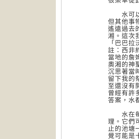
很榮幸從
水可以幫
但其他事
遙遠過去
湘。這次
「巴巴拉沃
註：西非
當地的詹姆
奧湘的神
沉思著當
留下我的
至還沒有
曾經有許
答案，水
水在每一
理。它們
止的池塘
覺可能是