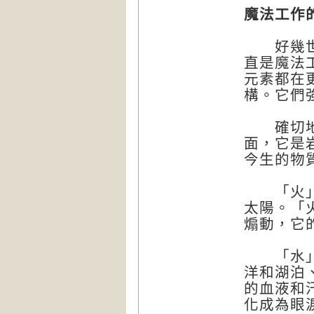
魔法工作
好幾世紀
直是魔法
元素都在
構。它們
確切地說
面，它是
今生的物
「火」（
太陽。「
煽動，它
「水」（
洋和湖泊
的血液和
化成為眼