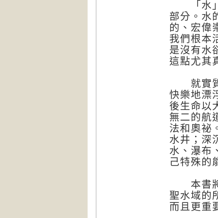
「水」構
部分。水
的、宏偉
我們根本
是沒有水
這點尤其
就實質上
快樂地漂
後生命以
無二的航
法和奧祕
水井；深
水、瀑布
己特殊的
本書將會
聖水域的
而且更重