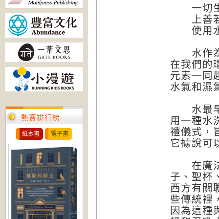
一切生
上善若水
使用水元
水作為自
在我們的
元素一同
水氣和濕
水最早的
熱賣排行榜
用一種水
禮儀式，
紙本書
電子書
它據說可
在魔法中
子、聖杯
西方有關
些傳統裡
因為這種