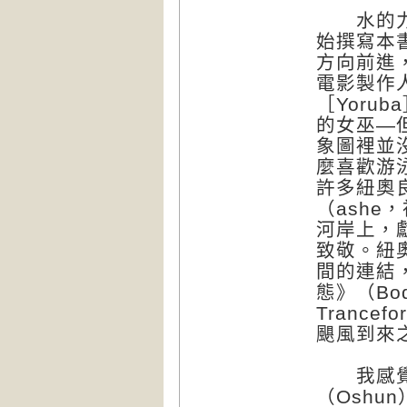
水的力量
始撰寫本
方向前進
電影製作人
［Yoru
的女巫—
象圖裡並
麼喜歡游
許多紐奧
（ash
河岸上，
致敬。紐奧
間的連結
態》（Bodie
Trance
颶風到來
我感覺與
（Osh