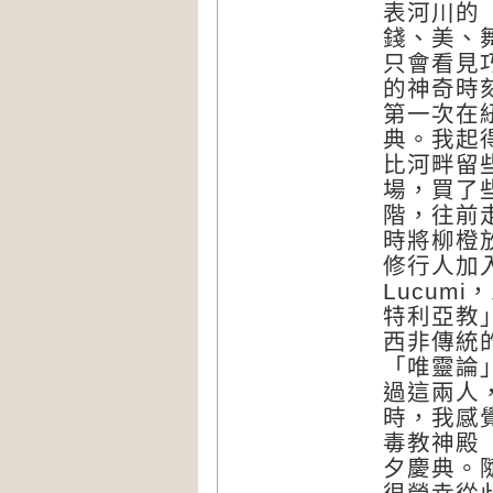
表河川的
錢、美、
只會看見
的神奇時
第一次在紐
典。我起
比河畔留
場，買了
階，往前
時將柳橙
修行人加入
Lucum
特利亞教
西非傳統
「唯靈論
過這兩人
時，我感
毒教神殿（V
夕慶典。