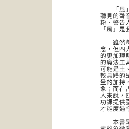
「風」（
聽見的聲
粉、警告
「風」是
雖然每一
念，但四
的更加理
的魔法工
可能是土
較具體的
量的加持
象；而在
人來說，
功課提供
才能度過
本書是一
素的象徵