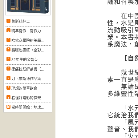
誦和召喚
在中國的
莫斯科紳士
性，水是
流動吸引
精準寫作：寫作力...
榮。本書
哈佛商學院的美學...
系魔法，
貓咪也瘋狂（全彩...
【自然
82年生的金智英
痠痛拉筋解剖書【...
幾世紀以
素一直是
刀（奈斯博作品集...
無論是占
理想的簡單飲食
多維靈性
看懂好電影的快樂...
「水元素
當時間開始：地球...
它統治我
「風元素
聲音、我
「火元素