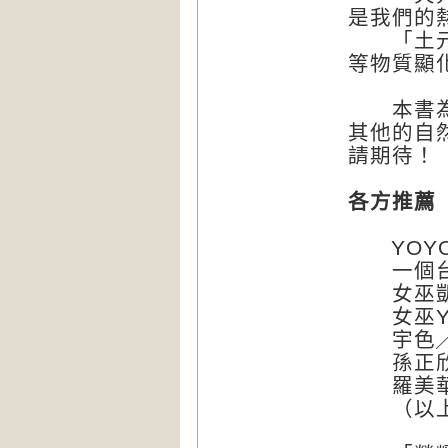
是我們的
「土元素
等物質顯
本書為水
其他的自
請期待！
各方推薦
YOYO
一個台
女巫凱
女巫Yv
宇色╱「
孫正欣╱
羅美華Wi
（以上