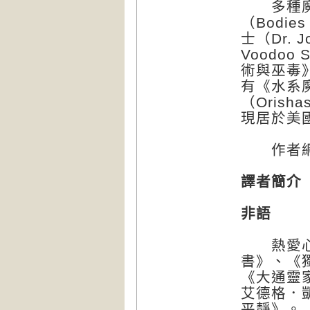
多種魔法
（Bodi
士（Dr. 
Voodo
術與巫毒》（
有《水系
（Orisha
現居於美
作者網址：w
譯者簡介
非語
熱愛心靈
書》、《
《大通靈
艾德格．
平靜》。