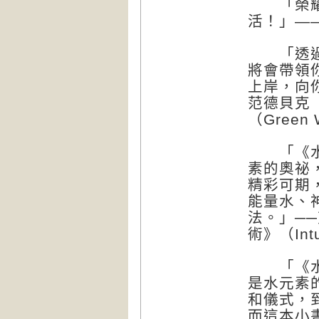
「榮耀內
活！」——
「透過植
將會帶領
上岸，向
范德貝克（P
（Green 
「《水系
素的奧祕
精彩可期
能量水、
法。」──
術》（Intu
「《水系
是水元素
和儀式，
而這本小