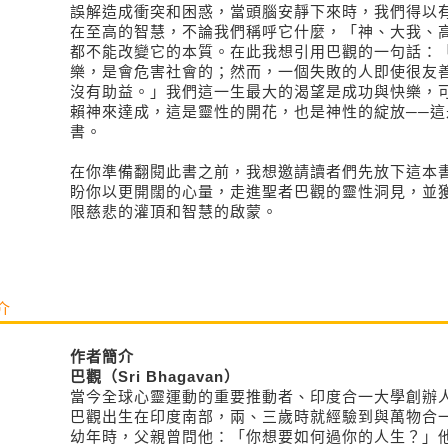
誤解造成衝突和困惑，當頭腦安靜下來時，我們得以
在至高的智慧，不論我們稱呼它什麼，「神、大我、
都不能改變它的本質。在此我想引用巴觀的一句話：
樂，是會危害社會的；然而，一個失敗的人即使很友
沒有助益。」我們這一生最大的渴望是成功與快樂，
賴神來達成，這是靈性的開花，也是神性的綻放──這
書。
在你準備翻閱此書之前，我想邀請讀者們先放下這本
盼你以更開闊的心量，走進聖者巴觀的靈性洞見，並
限慈悲的灌頂和智慧的啟蒙。
介
作者簡介
巴觀（
Sri Bhagavan）
當今全球心靈運動的重要推動者、印度合一大學創辦
巴觀出生在印度南部，兩、三歲時就經驗到與萬物合
幼年時，父親曾問他：「你想要如何過你的人生？」