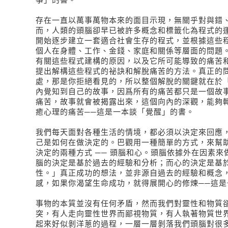
存在一直以萬事萬物本來的面目示現，無關乎對與錯
而，人類的頭腦卻早已被許多概念和標籤化為程式的
開始逐步建立一套適合社會生存的程式，並根據這些
個人在身體、工作、金錢、家庭和關係等層面的問題
有關這些程式建構的原因，以及它所可能導致的痛苦
提出解構這些程式的祕訣和解脫痛苦的方法。真正的
處，那是你拒絕看見的，所以整個解脫的關鍵就在於
內覺知到自己的故事，因爲所有的痛苦都只是一個故
痛苦，故事就會被揭露出來，這個向內的深觀，能夠
癒心理的痛苦──這是一本談「覺醒」的書。
我們每天面對各種生活的情境，都必須以決定來回應
己是如何在做決定的。巴觀用一種簡單的方式，來幫
決定的兩種方式 ── 頭腦和心。頭腦依據外在因素
腦的決定是基於過去的經驗和分析；而心的決定是基
性。」真正成功的想法，並非源自過去的經驗和概念
感，如果你渴望生命成功，就得展開心的修煉──這是
事物的本質並沒有任何矛盾，然而我們對靈性和物質
突，有人走向靈性世界而鄙視物質，有人執著物質世
起來好似剝洋蔥的過程，一層一層剝落我們頭腦對很