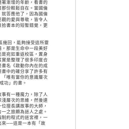
隨著漸增的年齡，看書的
書那份輕鬆自在。當國倫
，就答應他了，因為國倫
巴觀的愛與尊敬，皆令人
重拾書本的短暫錯覺，更
校區幾回，能夠接受這所靈
賜，那是生命中一段美好
而是宛如重返校區，置身
其實是整理了很多印度合
是書名《啟動你內在的成
但書中的確分享了許多有
。「唯有當你的意識層次
成功」的書。
故事有一種魔力，除了人
深淺層次的思維，然後達
一位擅長講故事的大師，
合一之旅頗為迷人之處。
腦制約程式的迷宮裡，一
來──這是一本有「故