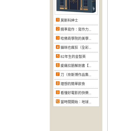
莫斯科紳士
精準寫作：寫作力...
哈佛商學院的美學...
貓咪也瘋狂（全彩...
82年生的金智英
痠痛拉筋解剖書【...
刀（奈斯博作品集...
理想的簡單飲食
看懂好電影的快樂...
當時間開始：地球...