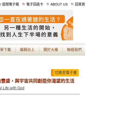
 / 退閱電子報
電子回函卡
ABOUT US
回首頁
單下載
編輯台上
關於大雁
聯絡我們
切換至電子書
向豐盛，與宇宙共同創造你渴望的生活
l Life with God