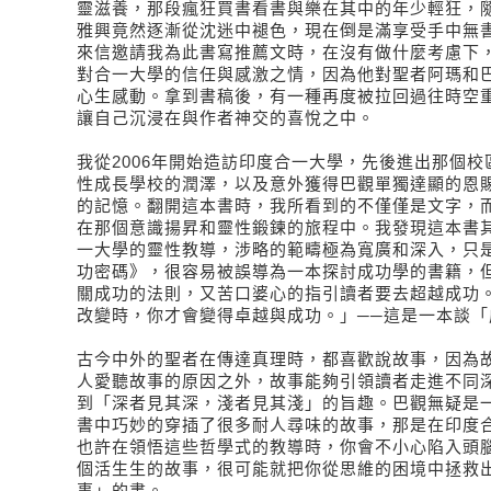
靈滋養，那段瘋狂買書看書與樂在其中的年少輕狂，
雅興竟然逐漸從沈迷中褪色，現在倒是滿享受手中無
來信邀請我為此書寫推薦文時，在沒有做什麼考慮下
對合一大學的信任與感激之情，因為他對聖者阿瑪和
心生感動。拿到書稿後，有一種再度被拉回過往時空
讓自己沉浸在與作者神交的喜悅之中。
我從
2006年開始造訪印度合一大學，先後進出那個
性成長學校的潤澤，以及意外獲得巴觀單獨達顯的恩
的記憶。翻開這本書時，我所看到的不僅僅是文字，
在那個意識揚昇和靈性鍛鍊的旅程中。我發現這本書
一大學的靈性教導，涉略的範疇極為寬廣和深入，只
功密碼》，很容易被誤導為一本探討成功學的書籍，
關成功的法則，又苦口婆心的指引讀者要去超越成功
改變時，你才會變得卓越與成功。」──這是一本談「
古今中外的聖者在傳達真理時，都喜歡說故事，因為
人愛聽故事的原因之外，故事能夠引領讀者走進不同
到「深者見其深，淺者見其淺」的旨趣。巴觀無疑是
書中巧妙的穿插了很多耐人尋味的故事，那是在印度
也許在領悟這些哲學式的教導時，你會不小心陷入頭
個活生生的故事，很可能就把你從思維的困境中拯救出
事」的書。