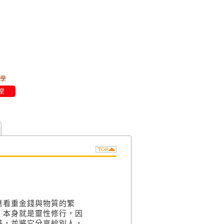
學
堂
應看重金錢與物質的繁
，本身就是靈性修行，因
盛，並將它分享給別人，