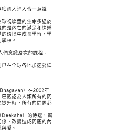
要喚醒人進入合一意識
校珍視學童的生命多過於
視的是內在的滿足和快樂
爭的環境中成長學習，學
的學校。
升人們意識層次的課程。
前已在全球各地加速蔓延
agavan）在2002年
。巴觀認為人類所有的問
次提升時，所有的問題都
eeksha）的傳遞，幫
關係，改變造成問題的內
悅與愛。