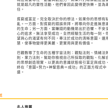
就是超凡的靈性活動，他們會因此變得更快樂，並為
任。
貧窮或富足，完全取決於你的想法。如果你的思想有
亂。一方面，對貧窮的錯誤崇拜，將導向你走進無意
的生命；另一方面，當賺錢的動機是出於恐懼、不安
心的追求，無法享受成功，全然經驗生活的每一刻。
望與心的渴望有何不同，專注於成功的清晰意圖，運
慧，使事物變得更美麗、更實用與更有價值。
巴觀教導了生命的五種宇宙法則：觀點法則、情緒法
則、業力法則，幫助你檢視自己所採取的觀點、化解
的思想創造現實、以更高的意識狀態吸引富足與成功
終在「意圖
+努力+神聖恩典＝成功」的正面方程式中
盛。
薦
名人推薦