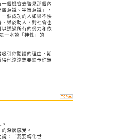
有一個機會去瞥見那個內
高層意識、宇宙意識」，
「一個成功的人如果不快
善、樂於助人，對社會也
可以透過所有的努力和依
是一本談「神性」的
書吸引你閱讀的理由，期
獲得他遠遠想要給予你無
人。
一的深層感受。
他說：「我要轉化世