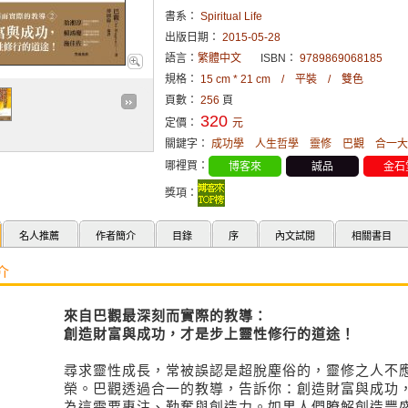
書系：
Spiritual Life
出版日期：
2015-05-28
語言：
繁體中文
ISBN：
9789869068185
規格：
15 cm * 21 cm / 平裝 / 雙色
頁數：
256
頁
320
定價：
元
關鍵字：
成功學
人生哲學
靈修
巴觀
合一大
哪裡買：
博客來
誠品
金石
獎項：
名人推薦
作者簡介
目錄
序
內文試閱
相關書目
介
來自巴觀最深刻而實際的教導：
創造財富與成功，才是步上靈性修行的道途！
尋求靈性成長，常被誤認是超脫塵俗的，靈修之人不
榮。巴觀透過合一的教導，告訴你：創造財富與成功
為這需要專注、勤奮與創造力。如果人們瞭解創造豐