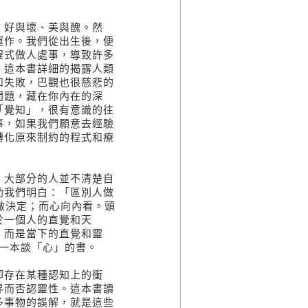
、好與壞、美與醜。然
運作。我們從出生後，便
程式做人處事，導致許多
。這本書詳細的揭露人類
和失敗，巴觀也很慈悲的
問題，藏在你內在的深
「覺知」，很有意識的往
事，如果我們願意去經驗
轉化原來制約的程式和療
，大部分的人並不清楚自
助我們明白：「區別人做
來做決定；而心向內看。頭
於一個人的直覺和天
，而是當下的直覺和靈
一本談「心」的書。
卻存在某種認知上的衝
界而否認靈性。這本書讀
多事物的誤解，就是這些