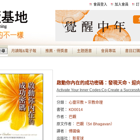
會員登入
加入會員
訂
月讀報&電子報
推薦．得獎書
主題選書
會員專區
書目訂購
啟動你內在的成功密碼：發現天命、迎
Activate Your Inner Codes:Co-Create a Successfu
分類：
心靈宗教 > 宗教命理
書號：
KD0014
作者：
巴觀
原文作者：
巴觀（Sri Bhagavan）
譯者：
傅國倫
出版社：
新星球