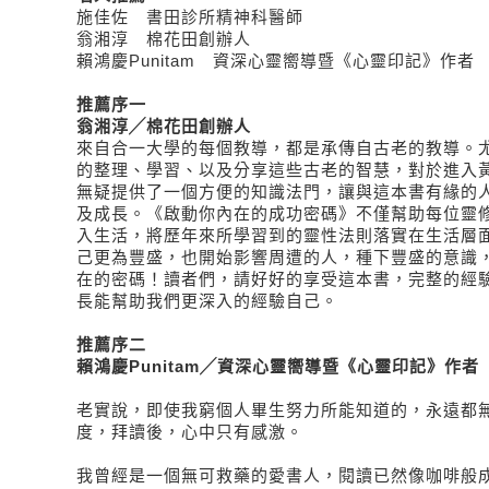
施佳佐 書田診所精神科醫師
翁湘淳 棉花田創辦人
賴鴻慶
Punitam 資深心靈嚮導暨《心靈印記》作者
推薦序一
翁湘淳╱棉花田創辦人
來自合一大學的每個教導，都是承傳自古老的教導。
的整理、學習、以及分享這些古老的智慧，對於進入
無疑提供了一個方便的知識法門，讓與這本書有緣的
及成長。《啟動你內在的成功密碼》不僅幫助每位靈
入生活，將歷年來所學習到的靈性法則落實在生活層
己更為豐盛，也開始影響周遭的人，種下豐盛的意識
在的密碼！讀者們，請好好的享受這本書，完整的經
長能幫助我們更深入的經驗自己。
推薦序二
賴鴻慶
Punitam╱資深心靈嚮導暨《心靈印記》作者
老實說，即使我窮個人畢生努力所能知道的，永遠都
度，拜讀後，心中只有感激。
我曾經是一個無可救藥的愛書人，閱讀已然像咖啡般