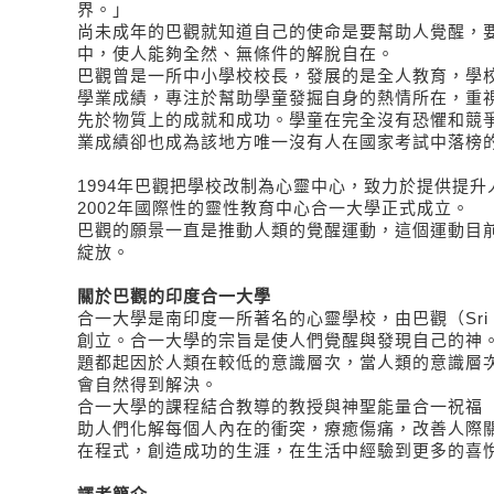
界。」
尚未成年的巴觀就知道自己的使命是要幫助人覺醒，
中，使人能夠全然、無條件的解脫自在。
巴觀曾是一所中小學校校長，發展的是全人教育，學
學業成績，專注於幫助學童發掘自身的熱情所在，重
先於物質上的成就和成功。學童在完全沒有恐懼和競
業成績卻也成為該地方唯一沒有人在國家考試中落榜
1994年巴觀把學校改制為心靈中心，致力於提供提
2002年國際性的靈性教育中心合一大學正式成立。
巴觀的願景一直是推動人類的覺醒運動，這個運動目
綻放。
關於巴觀的印度合一大學
合一大學是南印度一所著名的心靈學校，由巴觀（Sri Bh
創立。合一大學的宗旨是使人們覺醒與發現自己的神
題都起因於人類在較低的意識層次，當人類的意識層
會自然得到解決。
合一大學的課程結合教導的教授與神聖能量合一祝福（D
助人們化解每個人內在的衝突，療癒傷痛，改善人際
在程式，創造成功的生涯，在生活中經驗到更多的喜