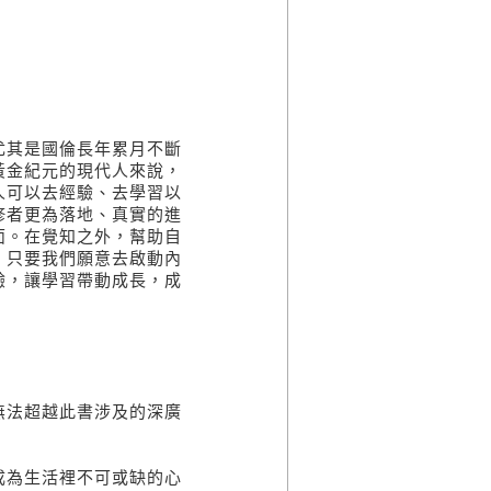
尤其是國倫長年累月不斷
黃金紀元的現代人來說，
人可以去經驗、去學習以
修者更為落地、真實的進
面。在覺知之外，幫助自
，只要我們願意去啟動內
驗，讓學習帶動成長，成
無法超越此書涉及的深廣
成為生活裡不可或缺的心