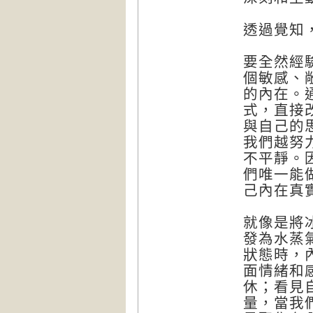
透過覺知
要全然經
個敏感、
的內在。
式，直接
與自己的
我們越努
不平靜。
們唯一能
己內在真
就像是將
發為水蒸
狀態時，
面情緒和
休；看見
量，當我