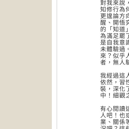
對我來說
知修行為
更遑論方
醒、開悟
的「知道
為滿足罷
是自我意
未體驗過
來？似乎
者，無人
我經過這
依然，習
裝，深化
中！細觀
有心閱讀
人吧！也
業、關係
況吧？這