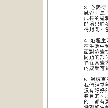
3. 心變
感覺，是
成長的過
開始只聆
得封閉。
4. 逃避
在生活中
面對這些
問題的部
們在某些
的感受可
5. 對感
我們經常
沒有好好
看見的、
的，都有
深刻和生