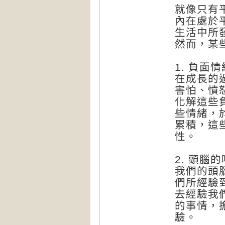
就像只有
內在處於
生活中所
然而，某
1. 負面
在成長的
害怕、憤
化解這些
些情緒，
累積，這
性。
2. 頭腦
我們的頭
們所經驗
去經驗我
的事情，
驗。