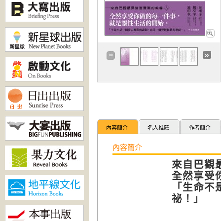
內容簡介
名人推薦
作者簡介
內容簡介
來自巴觀
全然享受
「生命不
祕！」