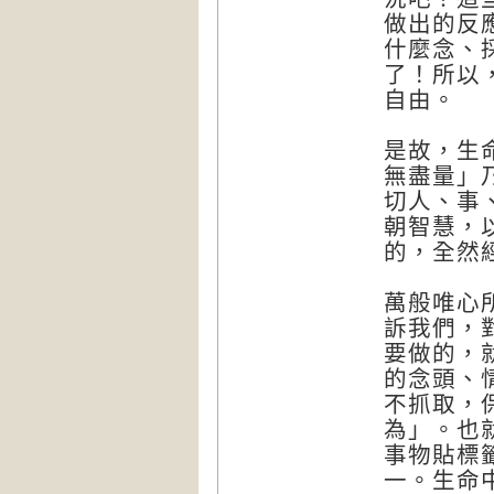
做出的反
什麼念、
了！所以
自由。
是故，生
無盡量」
切人、事
朝智慧，
的，全然
萬般唯心
訴我們，
要做的，
的念頭、
不抓取，
為」。也
事物貼標
一。生命