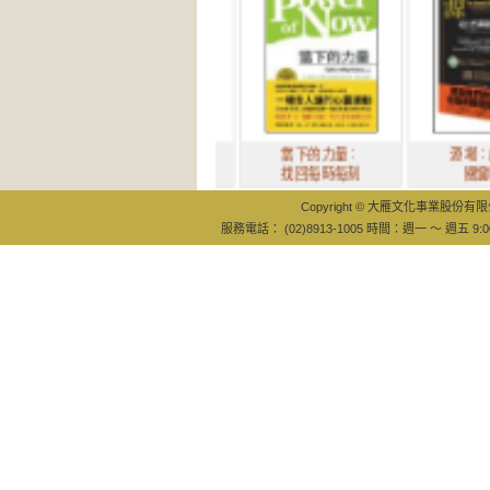
我就這樣一路
當下的力量：
源場：超自然
滾進美好天堂
找回每時每刻
關鍵報告
Copyright © 大雁文化事業股份有限公司
服務電話： (02)8913-1005 時間：週一 ～ 週五 9:0