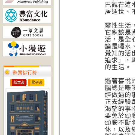
巴觀在這
居遁世、
靈性生活
它應該是
活，是全
論是喝水
覺知的活
追求」，
的生活。
熱賣排行榜
過著喜悅
紙本書
電子書
腦總是喋
經做過的
正去經驗
渴望的事
要免於頭
頭腦不斷
休，以及