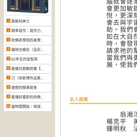
腦就會逐
會更加敏
悅，更深
會去與宇
莫斯科紳士
助。我們
精準寫作：寫作力...
如在大自
哈佛商學院的美學...
時，會發
請求祂的
貓咪也瘋狂（全彩...
當我們與
82年生的金智英
展，使我
痠痛拉筋解剖書【...
刀（奈斯博作品集...
理想的簡單飲食
看懂好電影的快樂...
名人推薦
當時間開始：地球...
翁湘淳
楊克平 
鍾明秋 