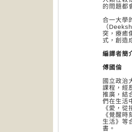
的問題都
合一大學
（Deek
突，療癒
式，創造
編譯者簡
傅國倫
國立政治
課程，經
推廣，結
們在生活
《愛，從
《覺醒時
生活》等
書。