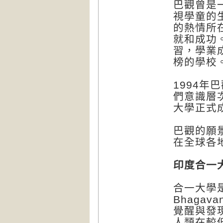
巴觀曾是
視學童的
的熱情所
就和成功
習，學業
榜的學校
1994
們意識層
大學正式
巴觀的願
在全球各
印度合一
合一大學
Bhaga
覺醒與發
人類在較