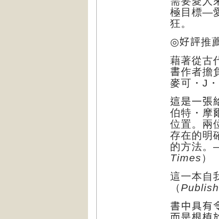
需要愛人
極目標—
狂。
◎
好評
推
藉著從古
書
作者擔
麥可・
J
・
這是一張
伯特・摩
位置。
兩
存在的明
的方法。
Times
）
這一本自
（
Publis
書中具有
而是根植