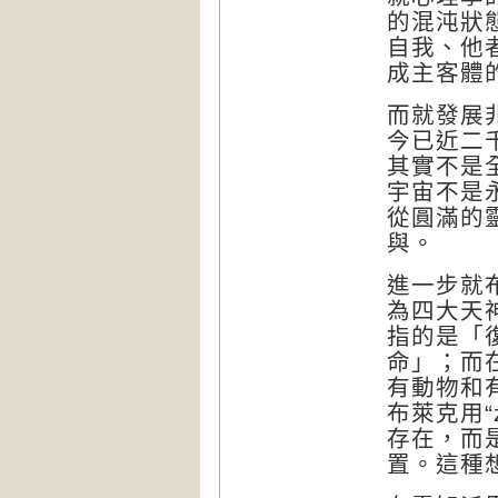
的混沌狀
自我、他
成主客體
而就發展
今已近二
其實不是
宇宙不是
從圓滿的
與。
進一步就
為四大天
指的是「
命」；而
有動物和
布萊克用“
存在，而
置。這種