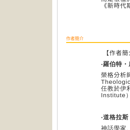
《新時代
作者簡介
【作者簡
‧羅伯特・摩
榮格分析
Theolo
任教於伊利
Institut
‧道格拉斯・
神話學家