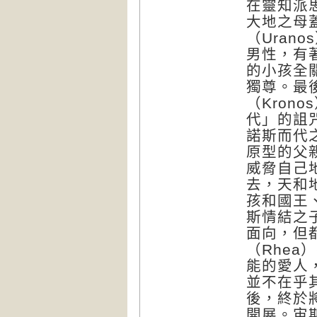
在靈知派
大地之母
（
Uranos
男性，有
的小孩全
獨尊。最
（
Kronos
代」的詛
諾斯而代
原型的父
威脅自己
去，天和
孩和國王
斯情結之
面向，但
（
Rhea
）
能的愛人
並不在乎
後，終於
開展。宙