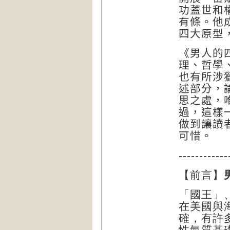
功蓋世和
有條。他
四大原型
《男人的
理、哲學
也有所涉
述部分，
思之處，
過，這樣
做到讓讀
可惜。
------------
【前言】
「國王」
在美國與
確，有許
性氣質基