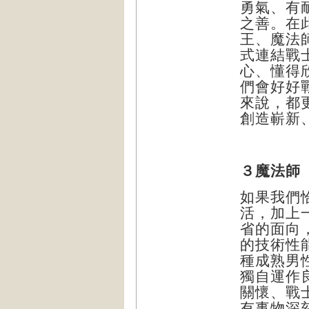
勇氣
、
有
之善
。
在
王
、
魔法
式連結戰
心
、
懂得
們會好好
來說
，
都
創造嶄新
３魔法師
如果我們
活
，
加上
省的面向
的技術性
種成熟男
獨自運作
關懷
、
戰
有事物深