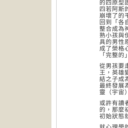
的四原型
四若阿斯
崩壞了的
回到「各
整合成為
熟小孩與
具的男性
成了榮格
「完整的
從男孩要
王，英雄
結之子成
最終發展
靈（宇宙
或許有讀
的，那麼
初始狀態
就心理學