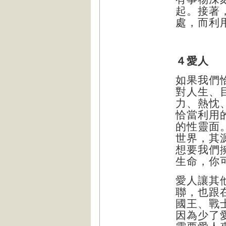
起
。
接著
處
，
而利
４愛人
如果我們
對人生、
力、熱忱
恰當利用
的性靈面
世界，其
想要我們
生命，你
愛人讓其
聯，也跟
國王、戰
因為少了