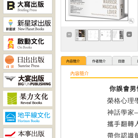
內容簡介
作者簡介
目錄
內容簡介
你誤會男
榮格心理
神話學家
攜手翻轉
帶你認識