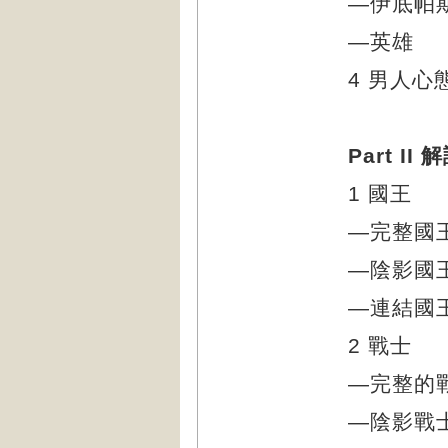
—伊底帕
—英雄
4 男人心
Part 
1 國王
—完整國
—陰影國
—連結國
2 戰士
—完整的
—陰影戰