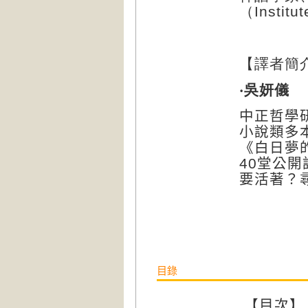
（Institu
【譯者簡
‧吳妍儀
中正哲學
小
說
類多
《白日夢
40
堂公開
要活著？
目錄
【目次】