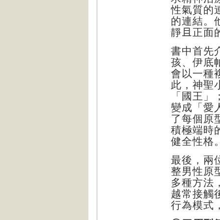
性氣質的
的連結。
靜
且
正面
書中首先
孩、伊底
會以一種
此，神聖
「國王」
變成「愛
了每個原
積極端時
健全性格
最後，兩
整男性原
多種方法
越常接觸
行為模式