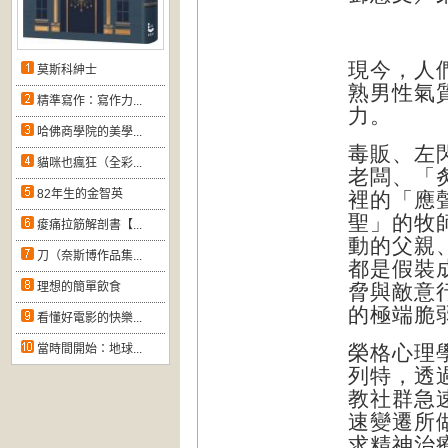
現今，人
莫斯科紳士
熟男性氣
精準寫作：寫作力...
力。
哈佛商學院的美學...
毒販、左
貓咪也瘋狂（全彩...
老闆、「
82年生的金智英
裡的「應
聖」的牧
痠痛拉筋解剖書【...
動的父親
刀（奈斯博作品集...
都是假裝
理想的簡單飲食
脅與敵意
的極端脆
看懂好電影的快樂...
榮格心理
當時間開始：地球...
列特，透
教社群急
速變遷所
求精神治