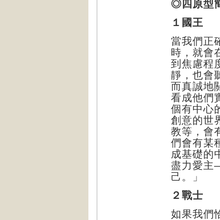
◎四原型
１國王
當我們正
時，就會
到焦慮程
靜，也會
而真誠地
看成他們
個有中心
創意的世
教等，會
們會有某
成基礎的
盡力愛主
己。」
２戰士
如果我們