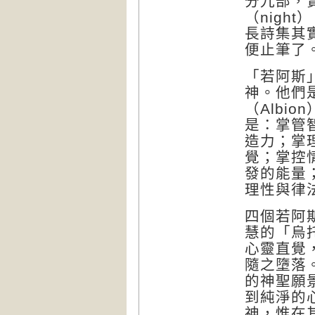
分九部，
（
night
）
長詩集其
便止筆了
「若阿斯
神。他們
（
Albion
是：掌管
造力；掌
覺；掌控
發的能量
理性與律
四個若阿
慧的「烏
心靈直覺
隨之墮落
的神聖願
到純淨的
神，惟在