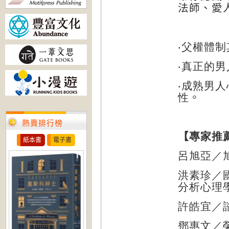
法師、愛
‧父權體
‧真正的
‧成熟男
性
。
熱賣排行榜
【
專家推
紙本書
電子書
呂旭亞／
洪素珍／
分析心理學
許皓宜／
鄧惠文／