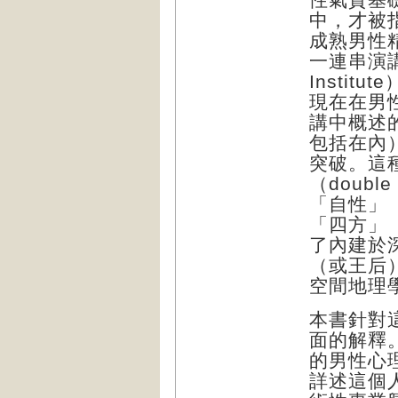
中，才被指為
成熟男性
一連串演講
Insti
現在在男
講中概述
包括在內
突破。這
（doubl
「自性」
「四方」（
了內建於
（或王后
空間地理
本書針對
面的解釋
的男性心
詳述這個