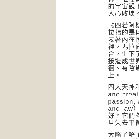
的宇宙觀
人心敗壞
《四若阿
拉指的是
表著內在
裡，瑪拉
合，生下
接造成世
徊、有陰
上。
四大天神
and creat
passion, 
and law
好。它們
旦失去平
大略了解