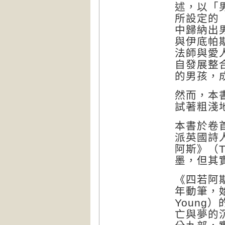
述，以「
所設定的
中歸納出
與伊底帕
法師與愛
自發展整
的男孩，
然而，本
試著粗淺
本書於卷
派英國詩
阿斯》（
T
墨，但其
《四若阿
年動筆，
Young
）
亡與夢的