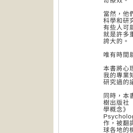
奇療效。
當然，他
科學和研
有些人可能聽
就是許多
誇大的。
唯有時間
本書將心
我的專業
研究過的
同時，本
樹出版社（
學概念》（50
Psych
作，被翻
球各地的