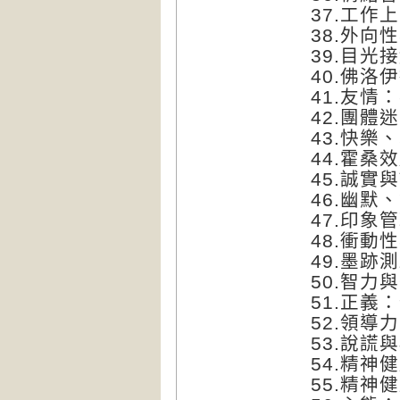
37.工作
38.外向
39.目光
40.佛
41.友情
42.團體
43.快樂
44.霍
45.誠
46.幽默
47.印
48.衝
49.墨
50.智力
51.正義
52.領
53.說謊
54.精
55.精神