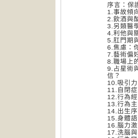
序言：保
1.事故傾
2.飲酒
3.另類
4.利他
5.肛門
6.焦慮
7.藝術
8.職場上
9.占星
信？
10.吸
11.自
12.行為
13.行為
14.出生
15.身體
16.腦
17.洗腦