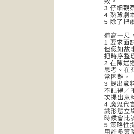
致。
3 仔細
4 熟背
5 除了
道高一尺
1 要求
但假如故
把時序整
2 在陳
思考。在
常困難。
3 提出
不記得／
次提出意
4 魔鬼
識形態立
時候會比
5 策略
用許多策