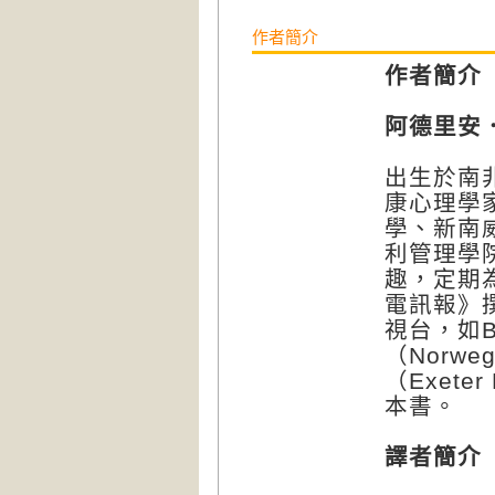
作者簡介
作者簡介
阿德里安．弗
出生於南
康心理學
學、新南
利管理學
趣，定期
電訊報》
視台，如B
（Norweg
（Exete
本書。
譯者簡介