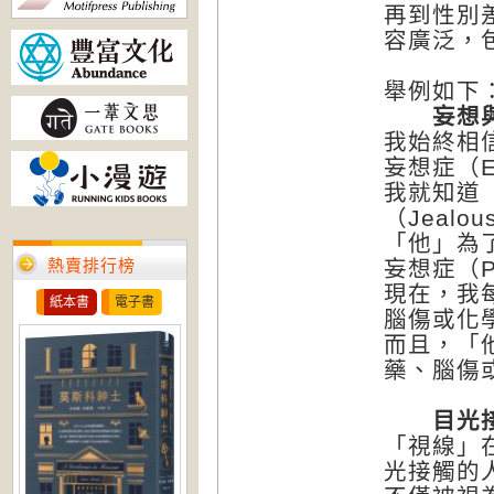
再到性別
容廣泛，
舉例如下
妄想與幻
我始終相
妄想症（Er
我就知道
（Jealou
「他」為
熱賣排行榜
妄想症（Pe
現在，我
紙本書
電子書
腦傷或化
而且，「
藥、腦傷
目光接觸
「視線」
光接觸的