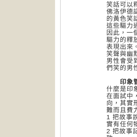
笑話可以
佛洛伊德
的黃色笑
這些驅力
因此，一
驅力的釋
表現出來
笑聲與幽
男性會受
們笑的男
印象管理
什麼是印
在面試中
向，其實
難而且費
1 把故
實有任何
2 把故