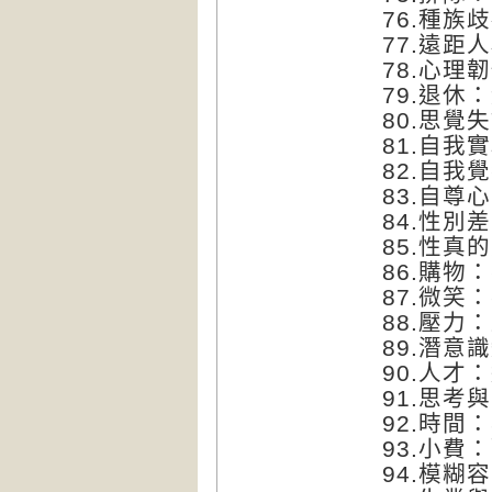
76.種族
77.遠
78.心理
79.退休
80.思
81.自我
82.自
83.自尊
84.性
85.性真
86.購物
87.微
88.壓力
89.潛意
90.人
91.思考
92.時
93.小費
94.模