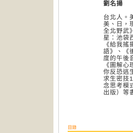
劉名揚
台北人。
美、日，
全北野武
星：池袋
《給我搖
語》、《
度的午後
《圖解心
你反恐逃
求生密技
念思考模
出版）等
目錄