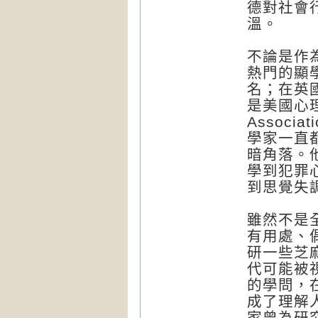
德對社會
溫。
不論是作
熱門的顯學
名；在英
是美國心理學會
Assoc
學家一直
暗角落。
學到犯罪
到思覺失
雖然不是
有用處、
研一些芝
代可能被
的學問，
成了理解
家曾為研