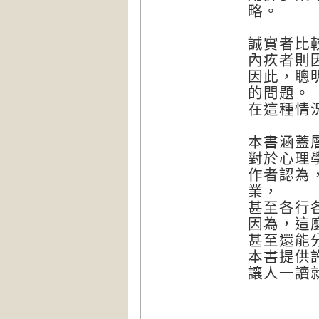
略。
誠實者比
內疚者則
因此，聰
的問題。
在這種情
本書涵蓋
對於心理
作者認為
業，
甚至各行
因為，這
甚至還能
本書提供
讓人一讀