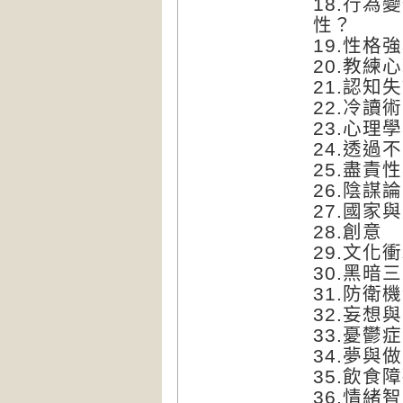
18.行
性？
19.性格
20.教
21.認知
22.冷
23.心理
24.透過
25.盡責
26.陰謀論
27.國家
28.創意
29.文化
30.黑
31.防
32.妄想
33.憂鬱
34.夢與
35.飲食
36.情緒