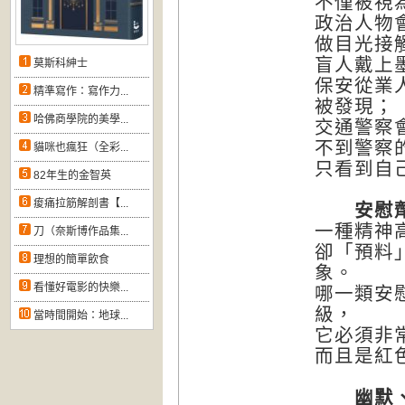
不僅被視
政治人物
做目光接
盲人戴上
莫斯科紳士
保安從業
精準寫作：寫作力...
被發現；
哈佛商學院的美學...
交通警察
不到警察
貓咪也瘋狂（全彩...
只看到自
82年生的金智英
痠痛拉筋解剖書【...
安慰劑效
一種精神
刀（奈斯博作品集...
卻「預料
理想的簡單飲食
象。
看懂好電影的快樂...
哪一類安
級，
當時間開始：地球...
它必須非
而且是紅
幽默、笑