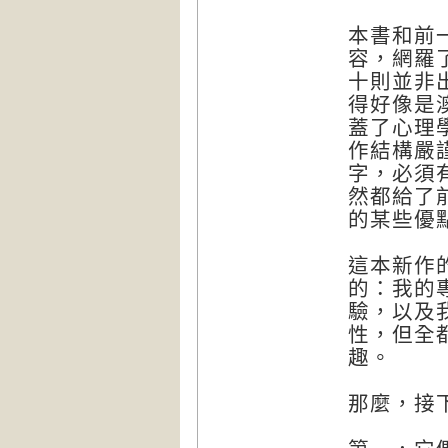
本書和前
容，網羅
十則並非
得好像是
蓋了心理
作結構嚴
字，必須
然都給了
的某些優
這本新作
的：我的
驗，以及
性，但全
趣。
那麼，接