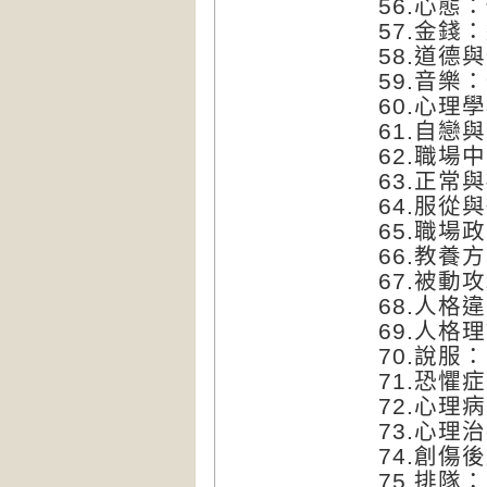
56.心
57.金錢
58.道德
59.音樂
60.心理
61.自戀
62.職場
63.正常
64.服從
65.職場
66.教養
67.被
68.人格
69.人格
70.說服
71.恐懼
72.心理
73.心理
74.創
75.排隊