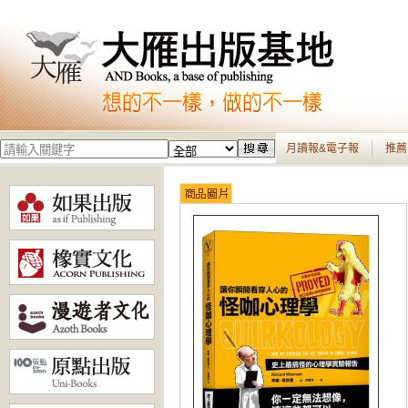
月讀報&電子報
推薦