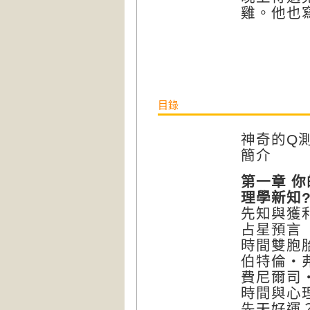
雞。他也
目錄
神奇的Q
簡介
第一章 
理學新知
先知與獲
占星預言
時間雙胞
伯特倫‧
費尼爾司
時間與心
先天好運