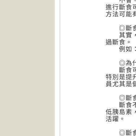
不會。斷
進行斷食
方法可能
◎斷食
其實，除
過斷食。
例如：茶
◎為什麼
斷食可以
特別是提
員尤其是
◎斷食
斷食不但
低胰島素
活躍。
◎斷食