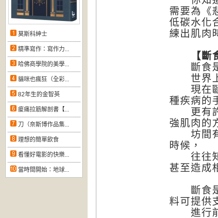
需要為《
低碳水化
練出肌肉
莫斯科紳士
精準寫作：寫作力...
【斷食是
哈佛商學院的美學...
斷食是人
世界上各
貓咪也瘋狂（全彩...
現在歐美
82年生的金智英
種疾病的
痠痛拉筋解剖書【...
更有許多
強肌肉的
刀（奈斯博作品集...
坊間有各
理想的簡單飲食
時候，
往往知其
看懂好電影的快樂...
甚至造成
當時間開始：地球...
斷食是一
料可提供
進行前後