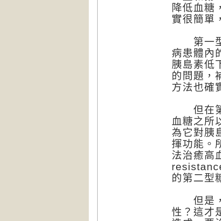
降低血糖
實很簡單
第一型糖
病患體內
胰島素低
的問題，
方法也確
但在第二
血糖之所
為它對胰島
揮功能。
法治癒高血
resis
的第二型
但是，是
性？這才