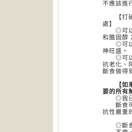
不應該進
【打破迷
處】
◎可以降
和膽固醇
◎可以讓
神旺盛。
◎可以啟
抗老化、
斷食做得
【如果你
要的所有
◎我
斷食可以
抗性嚴重
◎斷食