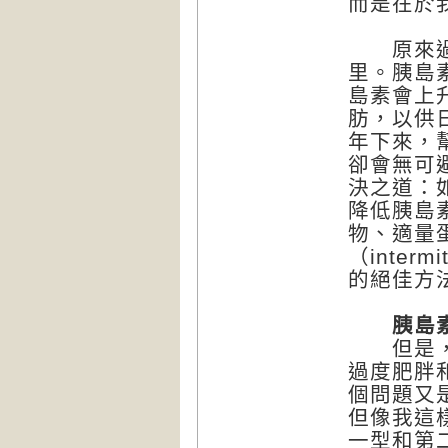
而是在於
原來過度
里。胰島
島素會上
肪，以供
年下來，
卻會無可
決之道：
降低胰島素
物、適量
（inter
的絕佳方
胰島素
但是，在
過度肥胖
個問題又
但像我這
一型和第