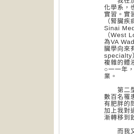
我在加拿
化學系，
實習。實
（腎臟疾病
Sinai 
（West L
為VA W
臟學向來有
speci
複雜的體
○一一年
業。
第二型糖
數百名罹
有肥胖的
加上我對
漸轉移到
而我又是