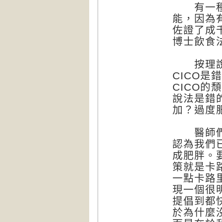
有一種可
能，因為
佐證了成
博士飲食
按理說，
CICO
CICO的
說法是錯
加？過度
醫師們幾
認為我們
成肥胖。
策就是卡
一點卡路
現一個很
提倡到都
於為什麼