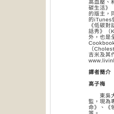
高血壓、
碳生活》（Li
的版主，
的iTun
《低碳對話》
話秀》（K
外，也是全
Cookb
（Chole
吉米及其
www.livi
譯者簡介
高子梅
東吳大學
監，現為
命》、《
等。