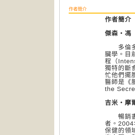
作者簡介
作者簡介
傑森‧馮（J
多倫多大
臟學。目
程（Inten
獨特的斷
忙他們擺
醫師是《肥胖
the Se
吉米‧摩爾
暢銷書《生
者。200
保健的領