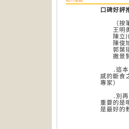
口碑好評
（按筆
王明勇
陳立川（
陳俊旭
郭葉璘（
撒景賢
․這本書
感的斷食
專家）
․別再做
重要的是
是最好的