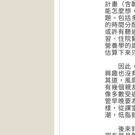
計畫（含
能怎麼想
題。包括
的時間分
或許有聽
習、住院
營養學的
估算下來
因此，二
興趣也沒有
其道，風
有幾個親
像多數受
管早晚要
樣，從課
潮，低脂
後來針對