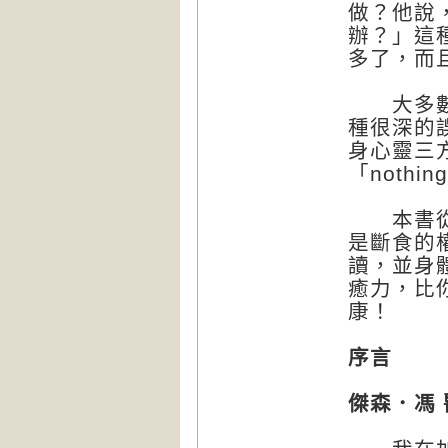
做？他說
辦？」這
多了，而
大多數現
種很深的
身心靈三
「nothing
本書從學
是斷食的
讀，並身
癒力，比
康！
序言
傑森．馮 