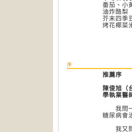
番茄、小
油炸酪梨
芥末四季
烤花椰菜
序
推薦序
陳俊旭（
學執業醫
我問一位
糖尿病會
我又問他