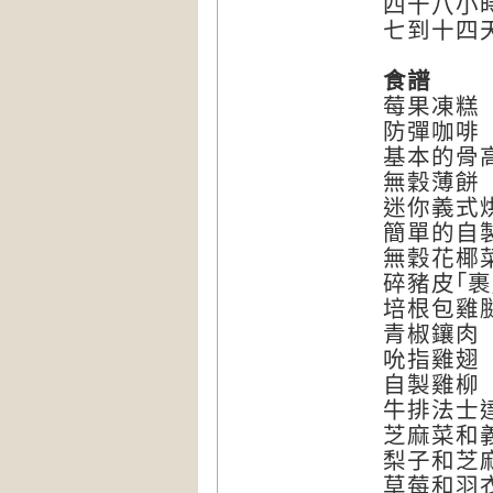
四十八小
七到十四
食譜
莓果凍糕
防彈咖啡
基本的骨
無穀薄餅
迷你義式
簡單的自
無穀花椰
碎豬皮｢裹
培根包雞
青椒鑲肉
吮指雞翅
自製雞柳
牛排法士
芝麻菜和
梨子和芝
草莓和羽