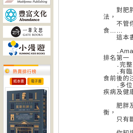
對肥胖及
法，
不管你想
食……
這本書都
․Ama
排名第一
․完整包
․有臨床
熱賣排行榜
食前後的
紙本書
電子書
․多位醫
疾病及健
肥胖及其
衡，
只有斷食
你知道嗎？