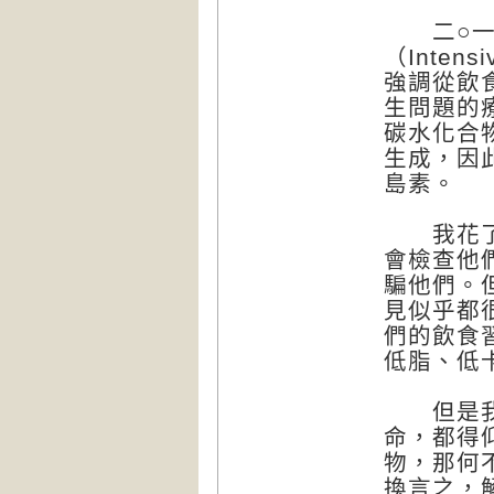
二○一二
（Intensi
強調從飲
生問題的
碳水化合
生成，因
島素。
我花了很
會檢查他
騙他們。
見似乎都
們的飲食
低脂、低
但是我不
命，都得
物，那何
換言之，