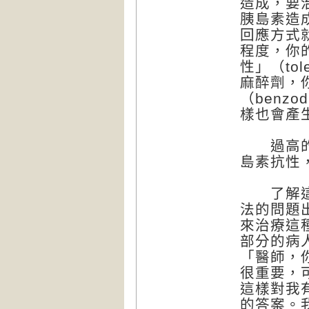
造成，要
胰島素造
回應方式
程度，你
性」（to
麻醉劑，
（benz
樣也會產
過高的胰
島素抗性
了解這之
法的問題
來治療這
部分的病
「醫師，
很重要，
這樣對我
的答案。