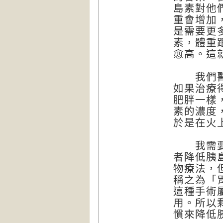
島素對他
重會增加
是需要更
素，體重
愈高。這
我們醫師
如果治療
肥胖一樣
素的濃度
於是在火
我需要幫
者降低胰
物療法，
稱之為「胃間
這種手術
用。所以
慣來降低