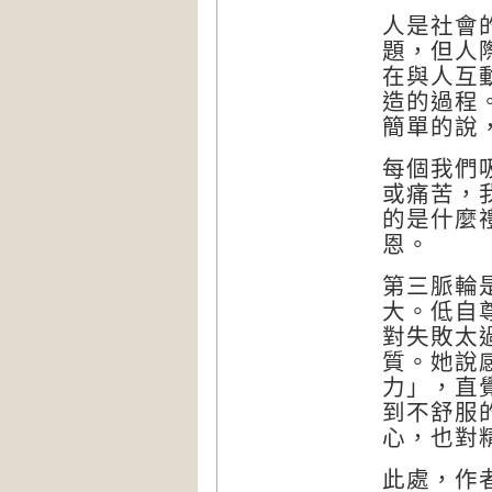
人是社會
題，但人
在與人互
造的過程
簡單的說
每個我們
或痛苦，
的是什麼
恩。
第三脈輪
大。低自
對失敗太
質。她說
力」，直
到不舒服
心，也對
此處，作