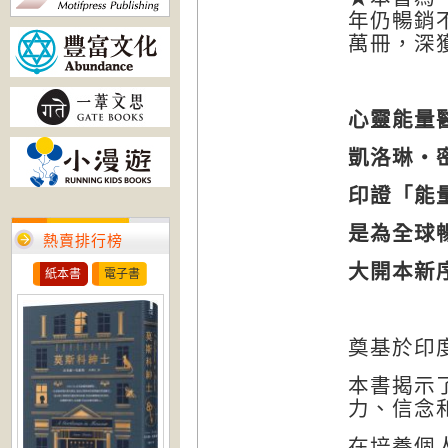
年仍暢銷
萬冊，深
心靈能量
凱洛琳‧
印證「能
是為全球
熱賣排行榜
大開本新
紙本書
電子書
奠基於印
本書揭示
力、信念
在培養個