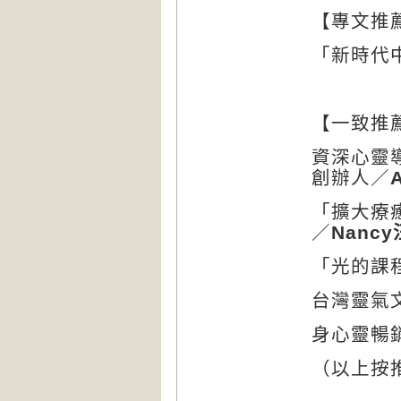
【
專文推
「新時代
【一致推
資深心靈
創辦人／
「擴大療
／
Nancy
「光的課
台灣靈氣
身心靈暢
（以上按