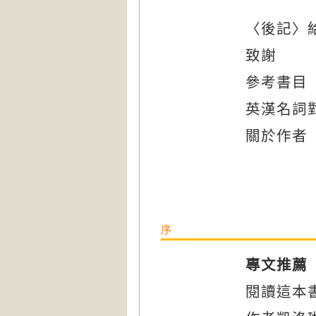
〈後記〉
致謝
參考書目
英漢名詞
關於作者
序
專文推薦
閱讀這本