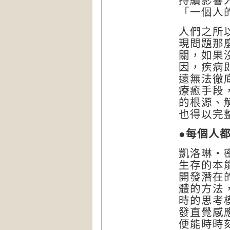
持續影響
「
一個人
人們之所
現問題那
關，如果
因，疾病
遠無法徹
療癒手段
的根源、
也得以完
●
每個人
凱洛琳‧
生存的本
開發潛在
體的方法
時的思考
發直覺感
便能時時