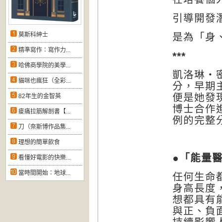
引導開發
莫斯科紳士
是為
「
身
精準寫作：寫作力...
***
哈佛商學院的美學...
凱洛琳‧
貓咪也瘋狂（全彩...
分，早期
便是她發
82年生的金智英
博士合作
痠痛拉筋解剖書【...
例的完整
刀（奈斯博作品集...
理想的簡單飲食
●
「能量
看懂好電影的快樂...
當時間開始：地球...
任何生命
身高長度
想都具有
與正、負