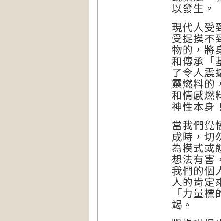
以發生。
現代人受
受捉摸不
物的，將
和傳承「
了令人震
靈燃料的
和情感燃
神性本身
當我們覺
成時，切
為模式或
想法有害
我們的個
人的肯定
「力量標
竭。