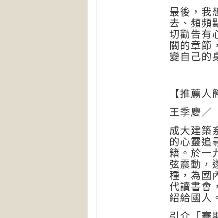
最後，我
去、頻頻
切勸告有
關的章節
變自己的
【
推薦人
王季慶／
成大建築
的心靈追
籍。於一
弦震動，
種，為國
代讀書會
紹給國人
引介「賽