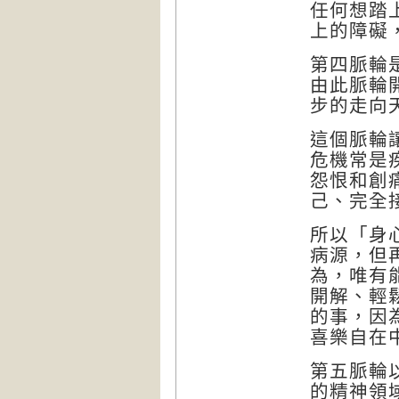
任何想踏
上的障礙
第四脈輪
由此脈輪
步的走向
這個脈輪
危機常是
怨恨和創
己、完全
所以「身
病源，但
為，唯有
開解、輕
的事，因
喜樂自在
第五脈輪
的精神領