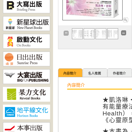
內容簡介
名人推薦
作者簡介
內容簡介
★凱洛琳
有能量療
Health
）
《心靈原
★本書為