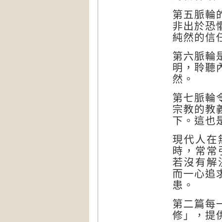
第五脈輪
非出於恐
純然的信
第六脈輪
明，聆聽
然。
第七脈輪
宗教的教
下。這也
現代人在
時，常常
若沒有解
而一心追
患。
第二篇每
修」，提