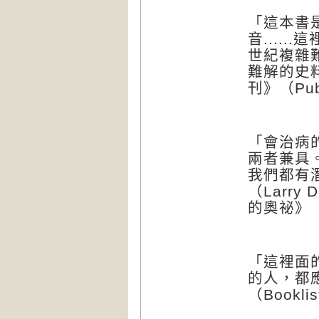
「這本書
音
......
這
世紀複雜
難解的史
刊》（
Pub
「會治病
兩者兼具
我們都有
（
Larry 
的奧祕》
「這裡面
的人，都
（
Booklis