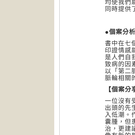
均使我們
同時提供
●
個案分
書中在七
印證情感
是人們自
致病的因
以「第二
脈輪相關
【個案分
一位沒有
出頭的先
入低潮。
囊腫，但
治，更建