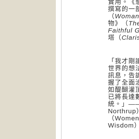
實用。《
撰寫的一
（
Woman 
物》（
The
Faithful 
塔（
Clari
「我才剛
世界的想
訊息，告
握了全面
如醍醐灌
已將長達
統。」
—
Northrup
（
Women\\\
Wisdom