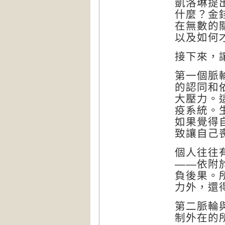
凱洛琳提
什麼？金
在無數的
以及如何
接下來，
第一個脈
的認同和
大壓力。
疫系統。
如果覺得
致讓自己
個人往往
——依附
負後果。
力外，還
第二脈輪
制外在的