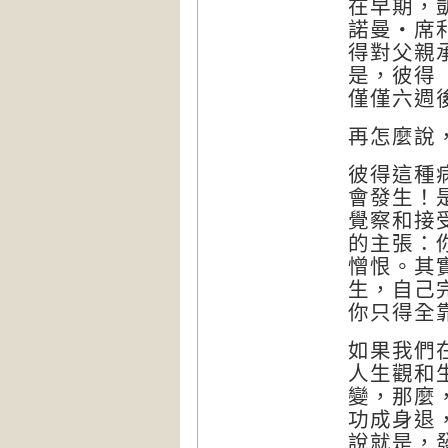
在早期，
諾曼‧席
得對父親
是，彼得
僅僅六週
再怎麼說
彼得這種
會發生！
覺察和接
的主張：
憎恨。其
生，自己
你只得全
如果我們
人生觀和
變，那麼
功成身退
說就是，