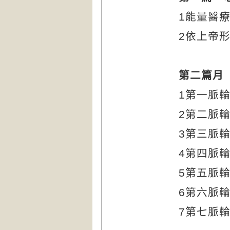
1
能量醫
2
依上帝
第二篇月
1
第一脈
2
第二脈
3
第三脈
4
第四脈
5
第五脈
6
第六脈
7
第七脈