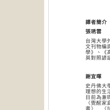
譯者簡介
張琇雲
台灣大學
文刊物編
學》、《
英對照諺
謝宜暉
史丹佛大
理想的生
目前為兼
《覺醒家
書》
、
《