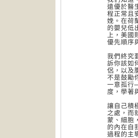
遠優於醫
程正常且
娩。在荷
的嬰兒低
上，美國
優先順序
我們終究
訴你該如
侶，以及
不是鼓勵
一意孤行
度，學著
讓自己積
之處，而
蒙、細胞
的內在自
過程的主