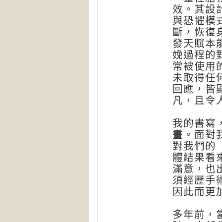
效。其設
與恐懼模
斷，恢復
發天賦本
娩過程的
常被使用
未取得任
回應，皆
凡，且令
我的書寫
畫。面對
對我們的
體結果看
滿意，也
須經歷手
因此而更
多年前，