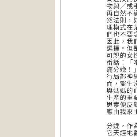
物與／或
再自然不
然法則，
理模式在
們也不要
因此，我
選擇。但
可親的女
番話：「
痛分娩！
行局部神
而，醫生
與媽媽的
生產的重
思索便反
應由我來
分娩，作
它天經地