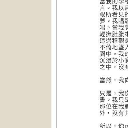
當我的孕
言。我以
眼所看見
夢。我唱
唱。當我
輕撫肚腹
這過程觀
不倚地墜
園中。我
沉浸於小
之中，沒
當然，我向
只是，我
書。我只
那位在我
外，沒有
所以，你