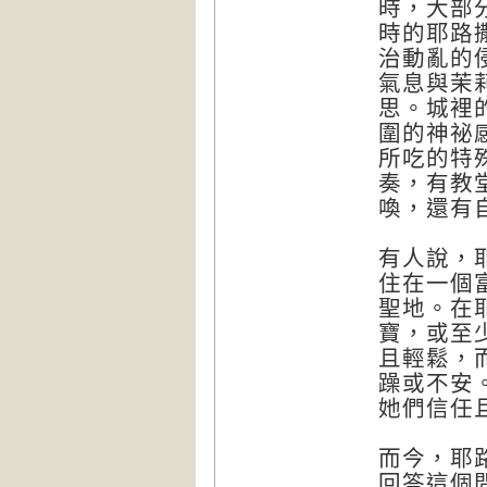
時，大部
時的耶路
治動亂的
氣息與茉
思。城裡
圍的神祕
所吃的特
奏，有教
喚，還有
有人說，
住在一個
聖地。在
寶，或至
且輕鬆，
躁或不安
她們信任
而今，耶
回答這個