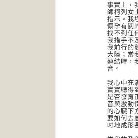
事實上，
師柯列女
指示。我
懷孕有關
找不到任
我措手不
我前行的
大陸；當
連結時，
音。
我心中充
寶寶聽得
是否發育
音與激動
的心臟下
要如何去
吋地成形