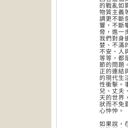
的戰亂如
物質主義
調更不斷
響，不斷
脅，進一
我們對身
婪、不滿
不安、人
等等，都
節的問題
正的連結
的現代生
性衝擊。
兒、丈夫
天的世界
狀而不免
心忡忡。
如果說，