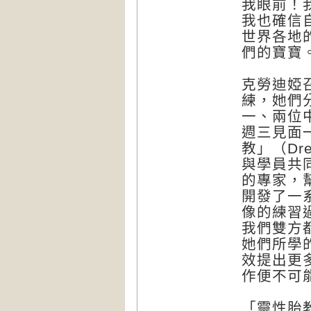
我眼前！
我也確信
世界各地
們的寶寶
克勞迪婭
練，她們
一、兩位
週三見面
教」（Dr
與學員共
的專家，
開發了一
像的練習
我們雙方
她們所學
效提出更
作便不可
「靈性胎