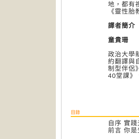
地，都有
《靈性胎
譯者簡介
童貴珊
政治大學
約翻譯與
制型伴侶
40堂課
目錄
自序 實
前言 你