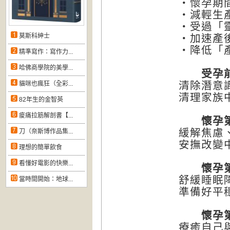
・懷孕期
・減輕生
・受過「
莫斯科紳士
・加速產
・降低「
精準寫作：寫作力...
哈佛商學院的美學...
受孕前的
清除潛意
貓咪也瘋狂（全彩...
清理家族
82年生的金智英
痠痛拉筋解剖書【...
懷孕第1
緩解焦慮
刀（奈斯博作品集...
安撫改變
理想的簡單飲食
看懂好電影的快樂...
懷孕第4
舒緩睡眠
當時間開始：地球...
準備好平
懷孕第7
療癒自己