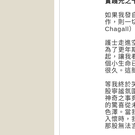
實踐光之
如果我發
作，則一
Chagall
護士走進
為了更年
起，讓我
個小生命
很久。這
等我終於
股寧謐氛
神奇之事
的驚喜從
色澤。當
入懷時，
那股無法