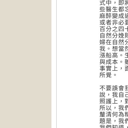
式中，即
些醫生都
麻醉變成
或者非必
百分之四
自然分娩
婦在自然
我。想當
漲船高。
與成本。
事實上，
所覺。
不要誤會
說，我自
照護上，
所以，我
釐清何為
題是，我
我們知道