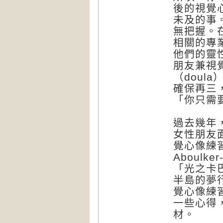
後的視覺
未及的事
無把握。
相關的專
他們的靈
朋友兼視
（doula
確保再三
「你只需
過去幾年
女性朋友
覺心像練習
Aboul
「光之卡
半島的夢行
覺心像練
一些心得
材。