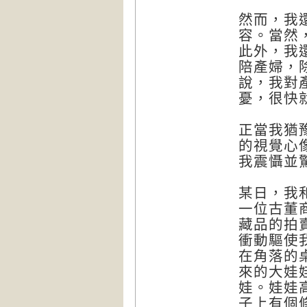
然而，我
容。當然
此外，我
陪產婦，
說，我對
憂，很快
正當我猶
的視覺心
我震懾並
某日，我
一位古董
藏品的拍
衝動驅使
在角落的
來的大娃
娃。娃娃
子上有個