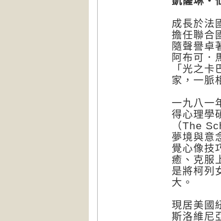
凱薩琳・仙伯
成長於法
擔任聯合
隨聲譽卓
阿布可．馬斯
「光之卡
家，一脈
一九八一
得心理學
（The S
夢境與意
覺心像技
癒、克服
是將柯列
大。
現居美國
斯洛維尼