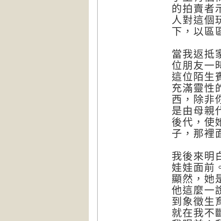
的拍賣者
人對這個
下，以區
當我返抵
位朋友一
這位陌生
充滿靈性
西，除非
是由母親
後代，使
子，那裡
我後來明
娃娃面前
顯然，她
他這麼一
到象徵生
就在我不