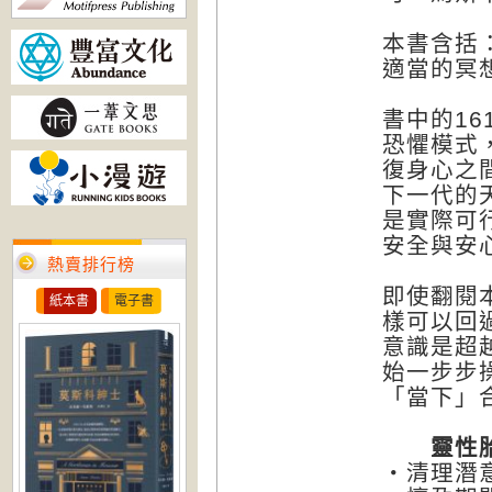
本書含括
適當的冥
書中的1
恐懼模式
復身心之
下一代的
是實際可
安全與安
熱賣排行榜
即使翻閱
紙本書
電子書
樣可以回
意識是超
始一步步
「當下」
靈性胎
・清理潛