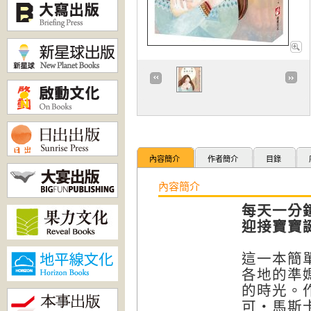
內容簡介
作者簡介
目錄
內容簡介
每天一分
迎接寶寶
這一本簡
各地的準
的時光。
可・馬斯