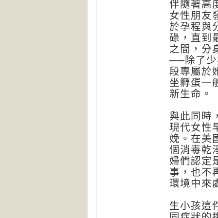
伴隨著高
女性朋友
於孕程與
碌，直到
之間，分
──除了
段專屬於
坐孵蛋一
新生命。
與此同時
現代女性
娩。在美
個消毒乾
婦們認定
事，也不
環境中來
生小孩這
同症狀的