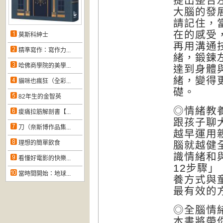
提出整合
大腦的發
請記住，
在的感受
莫斯科紳士
再用溝通
精準寫作：寫作力...
緒，鍛鍊
哈佛商學院的美學...
達到身體
緒，變得
貓咪也瘋狂（全彩...
礎。
82年生的金智英
◎情緒教
痠痛拉筋解剖書【...
跟孩子聊
刀（奈斯博作品集...
越早運用
理想的簡單飲食
腦就越健
識情緒和
看懂好電影的快樂...
12步驟
當時間開始：地球...
養方式與
最有效的
◎全腦情
本書將帶你