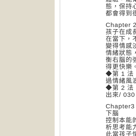
態，保持
都會得到
Chapt
孩子在成
在當下，
變得情感
情緒狀態
衡右腦的
得更快樂
◆第 1 
過情緒風浪/
◆第 2 
出來/ 030
Chapt
下腦
控制本能
析思考能
此當孩子