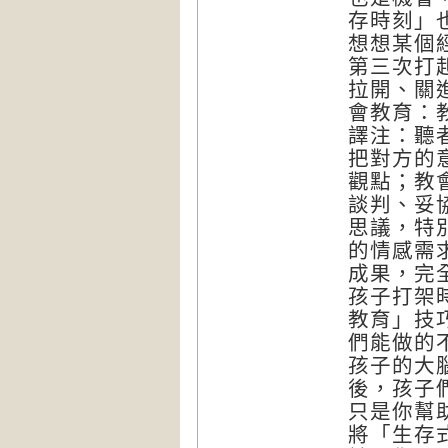
存時刻」
想想某個
第三次打
拉開、關
會教育：教孩
譯注：聽
把對方的
觀點；教
談判、妥
思議，特
的情感需
成果，完
孩子打架
教育」技
們能做的
孩子的大
後，孩子
只是你幫
將「生存