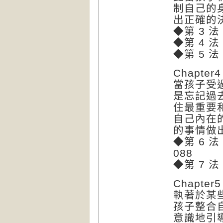
制自己的
出正確的
◆第 3 
◆第 4 
◆第 5 
Chapt
當孩子受
是忘記過
住最重要
自己內在
的事情做
◆第 6 
088
◆第 7 
Chapt
執著於某
孩子整合
意識地引