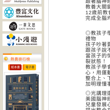
跟著腦神
教養大關
12歲前
完成全腦
◎教孩子
禮物
孩子吵著
跟孩子說
當孩子的
熱賣排行榜
裂狀態！
教孩子學
紙本書
電子書
心，用運
整合上、
加明理懂
◎光講理
美國腦神
兒童發展