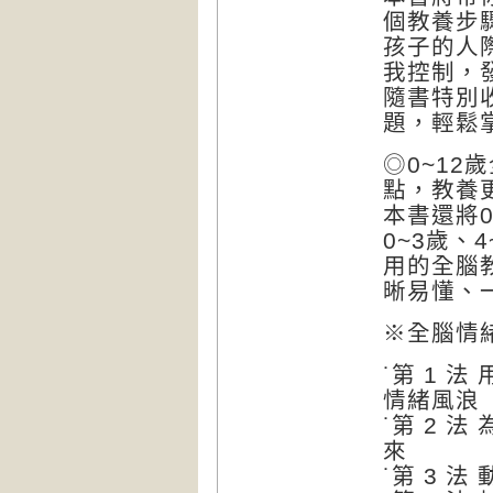
個教養步
孩子的人
我控制，
隨書特別
題，輕鬆
◎0~1
點，教養
本書還將
0~3歲、
用的全腦
晰易懂、
※全腦情
˙第 1 
情緒風浪
˙第 2 
來
˙第 3 