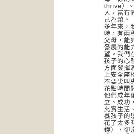
thriv
人，富有
己為榮。
多年來，
時，有兩
父母，能
發展的能
望。我們
孩子的心
方面發揮
上安全座
不要尖叫
花點時間
他們成年
立、成功
充實生活
養孩子的
花了太多
鐘），卻