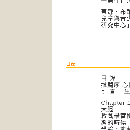
子居住在
蒂娜．布萊森（
兒童與青
研究中心
目錄
目 錄
推薦序 
引 言 
Chapt
大腦
教養最富
態的時候
體驗，能