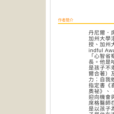
作者簡介
丹尼爾．席格（
加州大學
授、加州
indful 
「心智省察力
長。他是
是孩子不
爾合著）
力：自我
指定書《
奧祕》、
迎向機會
席格醫師
是以孩子