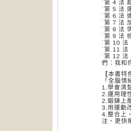
˙第 4 
˙第 5 
˙第 6 
˙第 7 
˙第 8 
˙第 9 
˙第 10
˙第 11
˙第 12
們：我和
【本書特
「全腦情
1.學會
2.運用
2.鍛鍊
3.用運
4.整合
注、更快