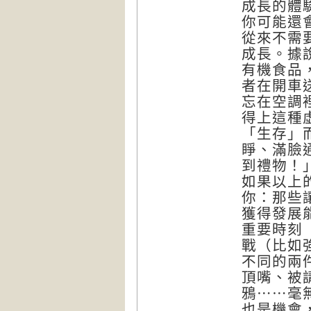
成長的體
你可能還
從來不需
成長。據
有機食品
者在開車
忘在空調
得上這種
「生存」
睜、滿臉
到禮物！
如果以上
你：那些
獲得發展
重要時刻
戰（比如
不同的兩
頂嘴、被
鴉⋯⋯毫
也是機會