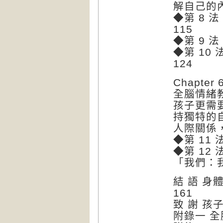
解自己的
◆第 8 
115
◆第 9 
◆第 10
124
Chapt
全腦情緒
孩子更需
持獨特的
人際關係
◆第 11
◆第 12
「我們：我
結 語 身
161
致 謝 孩
附錄一 全腦