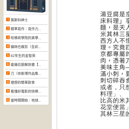
湯豆腐是
床料理」
莫斯科紳士
麵，是天
精準寫作：寫作力...
米其林三
哈佛商學院的美學...
西方人不
理。究竟
貓咪也瘋狂（全彩...
京都專屬
82年生的金智英
肉，憑著
痠痛拉筋解剖書【...
美味主角
滿小刺，
刀（奈斯博作品集...
刺切碎吞
理想的簡單飲食
或者，只
看懂好電影的快樂...
料理」、
比高的米
當時間開始：地球...
花堂便當
其林三星