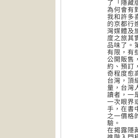
了「隱藏
為何會有
我和許多
的京都行
灣媒體及
度之旅其
品味了。
有限，有
公開販售
約、預訂
奇程度愈
台灣，頂
量，台灣
讀者，一
一次眼界
手，在書
之一價格
驗。
在揭露隱
進階入門