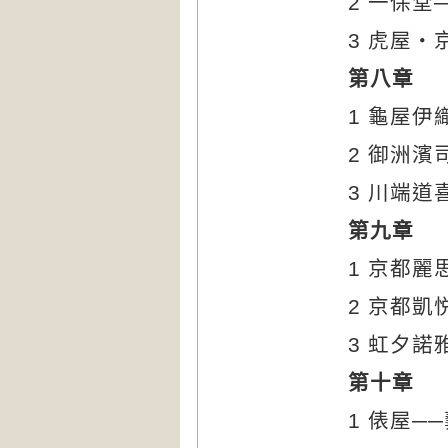
2
一保堂
3
虎屋‧
第八章
1
龜屋伊
2
御洲濱
3
川端道
第九章
1
京都麗
2
京都凱
3
虹夕諾
第十章
1
俵屋─