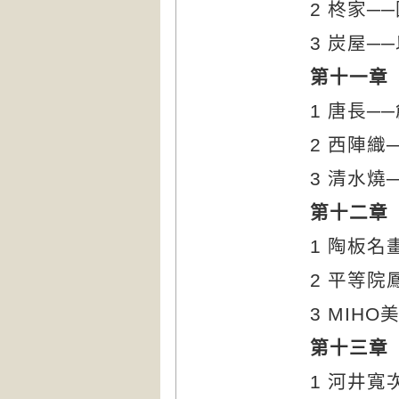
2
柊家─
3
炭屋─
第十一章
1
唐長─
2
西陣織
3
清水燒
第十二章
1
陶板名
2
平等院
3 MIHO
美
第十三章
1
河井寬