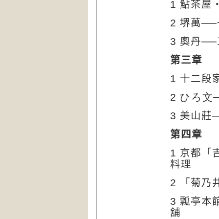
1
鮎茶屋
2
堺萬─
3
奧丹─
第三章
1
十二段
2
ひろ文
3
美山莊
第四章
1
京都「
料理
2
「菊乃
3
瓢亭本
舖