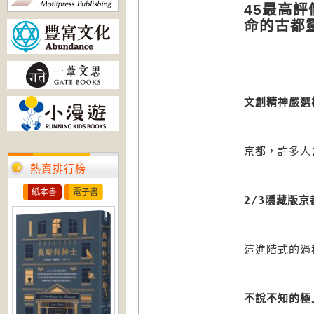
45
最高評
命的古都
文創精神嚴選
京都，許多人
熱賣排行榜
紙本書
電子書
2/3
隱藏版京
這進階式的過
不說不知的極