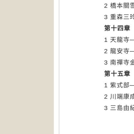
2
橋本關
3
重森三
第十四章
1
天龍寺
2
龍安寺
3
南禪寺
第十五章
1
紫式部
2
川端康
3
三島由