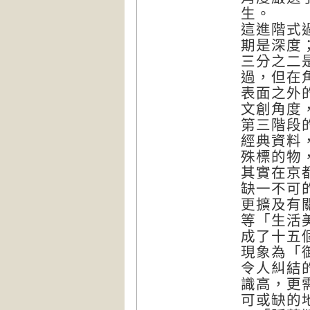
生。
這進階式
期是深度
三分之二
過，但在
表面之外
文創角度
第三階段
經典資料
殊標的物
其實在京
缺一不可
更擴及有
等「生活
成了十五
現象為「
令人糾結
識高，更
可或缺的