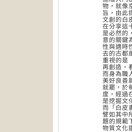
物，就像
旨，由此
文創的白
在分享這
是必然的
意的關鍵
性與適時
去的古都
重視的是
再創造，
而身為職
美好良善
就罷，於
度，經過
是挖掘文
而「白皮
譬如其中
題的規範
物質文化