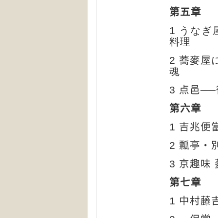
第五章
1
うなぎ
料理
2
蕎麥屋
魂
3
点邑─
第六章
1
吉兆便
2
瓢亭‧
3
京趣味
第七章
1
中村藤