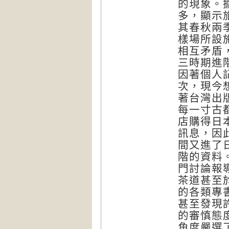
的現象。
多，顯示
其春秋兩
樣場所設
相互矛盾
三時期進
因著個人
次，現今
著台灣出
每一寸古
店購得日
訊息，因
間又進了
階的資料
門討論報
茶道甚至
的各類專
甚至發現
的審慎態
角度嚴選