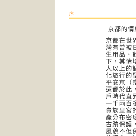
序
京都的情
京都在世
灣有曾被
生用品、
下，其情
人以上的
化旅行的
平安京（
遷都於此
戶時代直
一千兩百
貴族皇宮
產分布密
古蹟保護
風貌不但