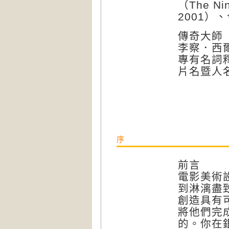
（The Ni
2001）、
傳奇大師
李察．西爾伯
專有名詞
片名暨人
序
前言
電影美術
到淋漓盡
創造具有
將他們完
的。你在