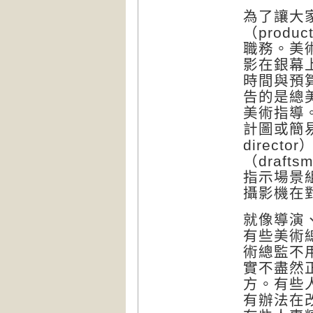
為了讓大
（produc
職務。美
影在銀幕
時間與預
告的是總美術指
美術指導。
計圖或簡易
direct
（draf
指示場景
攝影機在
就像導演
有些美術
術總監不
實不盡然
方。有些
有辦法在