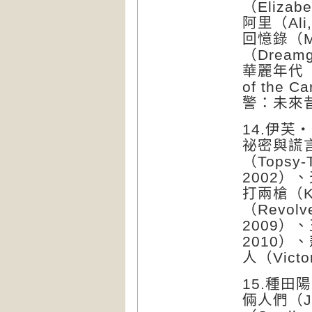
（Eliza
阿里（Ali
回憶錄（Me
（Dreamg
華麗年代（N
of the C
警：未來昔日（
14.伊芙・
祕密與謊言（
（Topsy-
2002）、
打兩槍（Ki
（Revolv
2009）、
2010）、
人（Victor
15.種田陽
倆人們（Ju