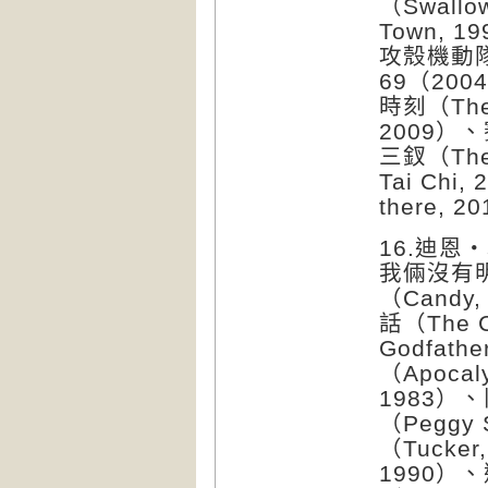
（Swallow
Town, 19
攻殼機動隊2（
69（200
時刻（The 
2009）、
三釵（The 
Tai Chi
there, 
16.迪恩・
我倆沒有明天
（Candy,
話（The C
Godfath
（Apocal
1983）、
（Peggy 
（Tucker
1990）、