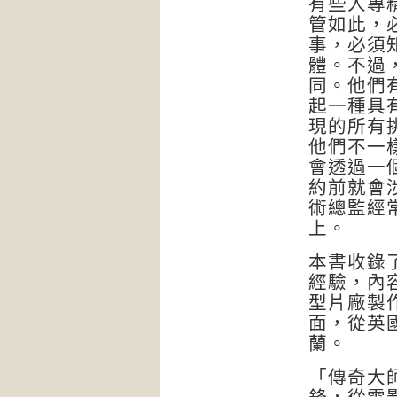
有些人專
管如此，
事，必須
體。不過
同。他們
起一種具
現的所有
他們不一
會透過一
約前就會
術總監經
上。
本書收錄
經驗，內
型片廠製
面，從英
蘭。
「傳奇大