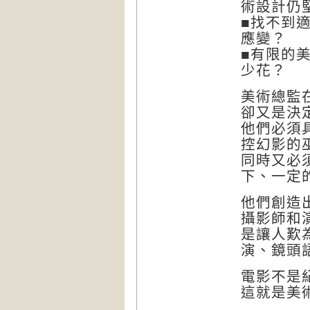
術設計仍
■找不到
應變？
■有限的
少花？
美術總監
卻又是決
他們必須
控幻影的
同時又必
下、一定
他們創造
攝影師和
是讓人歎
演、鏡頭
電影不是
這就是美