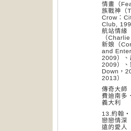
情畫（Fear
族戰神（Th
Crow：Ci
Club, 1
航站情緣（T
（Charli
新娘（Cor
and En
2009）、
2009）、
Down，2
2013）
傳奇大師
費迪南多．史
義大利
13.約翰・
戀戀情深（Wh
遠的愛人（I