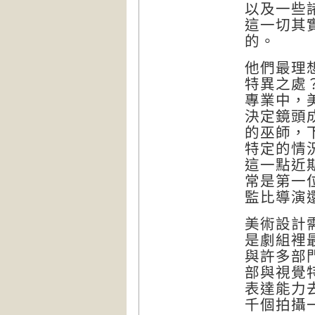
以及一些
這一切其
的。
他們最理
特異之處
專業中，
決定鏡頭
的巫師，
特定的情
這一點近
常是第一
監比導演
美術設計
是劇組裡
與許多部
部與視覺
表達能力
千個拍攝