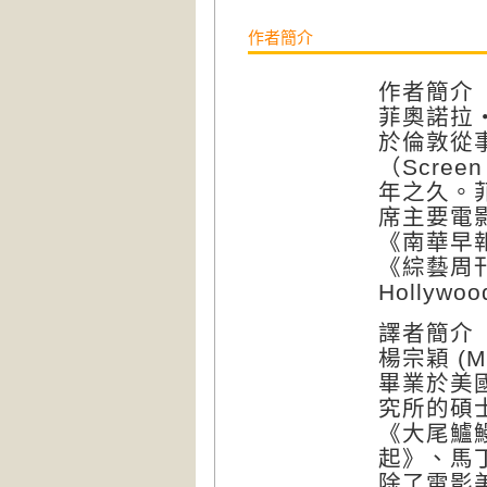
作者簡介
作者簡介
菲奧諾拉・賀利
於倫敦從
（Scree
年之久。
席主要電
《南華早報》（
《綜藝周刊
Hollyw
譯者簡介
楊宗穎 (Mic
畢業於美
究所的碩
《大尾鱸
起》、馬
除了電影