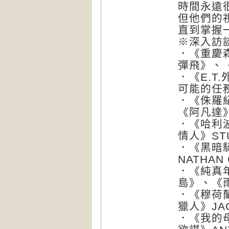
時間永遠
但他們的
直到掌握
※深入訪
．《重慶
彈飛》、
．《E.T
可能的任務
．《侏羅紀
《阿凡達》
．《哈利
情人》STU
．《黑暗
NATHAN
．《純真
島》、《雨
．《穆荷
獵人》JAC
．《我的