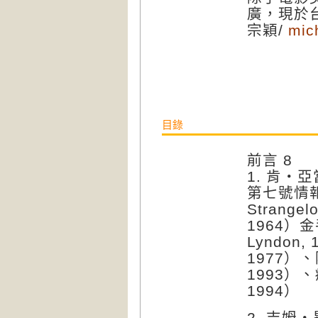
廣，現於
宗穎/
mic
目錄
前言 8
1. 肯・
第七號情報員
Strangel
1964）金
Lyndon,
1977）、阿
1993）、瘋
1994）
2. 吉姆・