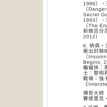
1986）、
（Danger
Secret 
1993）、
（The Eng
新娘百分百（
2012）
6. 納森・
衝出封鎖線（
（Insom
Begins,
蝙蝠俠：黑暗
士：黎明昇起（
戰場：強卡特
《Interste
傳奇大師
賽德里克・吉