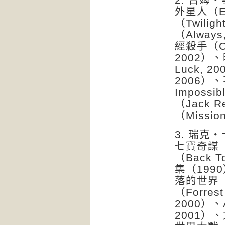
外星人（E.T
（Twilig
（Alway
經殺手（Conf
2002）、
Luck, 
2006）
Impossib
（Jack 
（Mission
3. 瑞克・
七寶奇謀（T
（Back T
集（1990
落的世界（T
（Forres
2000）、A.
2001）、