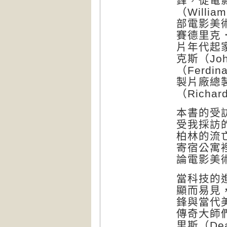
鋒，從電
（Willi
部電影美術指導
賽德里克．
片年代起
克斯（Jo
（Ferdi
製片廠總
（Richar
本書的受訪
受我採訪
柏林的流
寄宿公寓
論電影美
當科技的
顯而易見
鋒與當代
傳奇大師
里斯（De