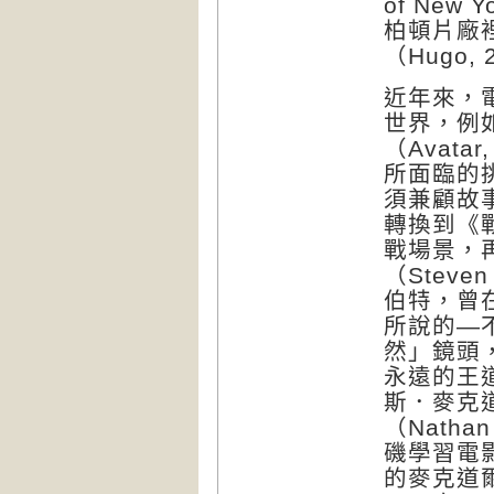
of New
柏頓片廠
（Hugo
近年來，
世界，例
（Avata
所面臨的
須兼顧故
轉換到《戰
戰場景，
（Steve
伯特，曾
所說的—
然」鏡頭
永遠的王
斯．麥克道
（Nath
磯學習電
的麥克道爾，