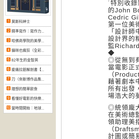
˙特別收
的John
Cedri
莫斯科紳士
第一位美術總
「設計師中的
精準寫作：寫作力...
設計界的
哈佛商學院的美學...
監Richard
貓咪也瘋狂（全彩...
◆
◎從無到
82年生的金智英
當電影正
痠痛拉筋解剖書【...
（Produ
刀（奈斯博作品集...
藉著劇本
所有出發
理想的簡單飲食
場浩大的
看懂好電影的快樂...
◎統領龐
當時間開始：地球...
在美術總監
領助理美指
（Draft
計圖或簡