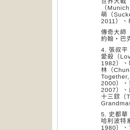
世界大戰（W
（Munic
萌（Sucke
2011）、林
傳奇大師
約翰・巴克
4. 張叔平（
愛殺（Lov
1982）、
林（Chun
Togethe
2000）、我
2007）、讓
十三釵（Th
Grandmas
5. 史都華
哈利波特系列
1980）、