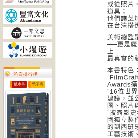
或從照片
道具；
他們讓芝
在台灣搭造
美術總監
──更是
上
最真實的
本書特色
熱賣排行榜
˙FilmCr
Award
紙本書
電子書
˙16位
建議，並
圖、照片
˙披露影
國獨立製
的到西班
工藝技術