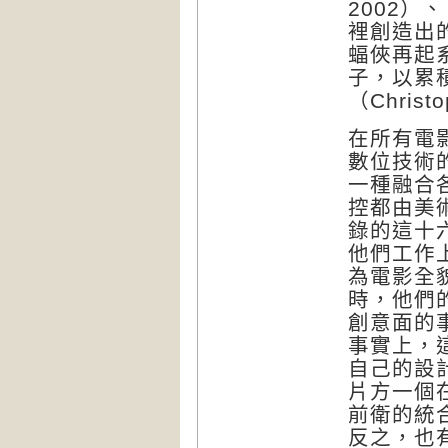
2002）、
裡創造出
蝠俠再起
子，以累
（Chris
在所有電
數位技術
一種融合
控都由美
錄的這十
他們工作
為電影全
時，他們
創意面的
事實上，
自己的設
片方一個
前衛的統
反之，也