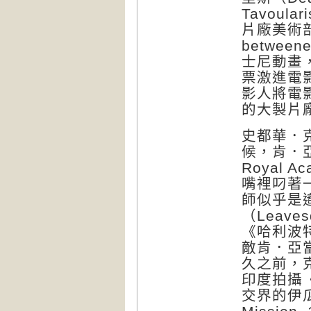
Tavou
片廠美術
betwee
士尼動畫
票激進電
影人將電
的大製片
史都華．克
候，肯．亞
Royal
嘴裡叼著
師似乎是
（Leave
《哈利波特
敵肯．亞
久之前，
印度拍攝《
交界的伊瓜