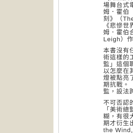
場舞台式
姆．霍伯（
刻》（The
《悲慘世界》
姆．霍伯
Leigh
本書沒有
術這樣的
監」這個
以怎麼在
燈被點亮
期抗戰。
監，設法
不可否認
「美術總
糊，有很
期才衍生出
the Wi