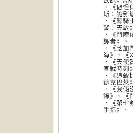
欲謀》AN
．《傲慢
斯：詭影遊
．《鯨騎
警：天啟》
．《鬥陣
護者》、《
．《芝加
海》、《X
．《天使
宣戰時刻》
．《追殺
德克巴萊
．《我倆
錄》、《鬥
．《第七
手指》、《