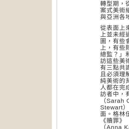
轉型期，
案式美術
與亞洲各
從表面上
上並未經
圖，有些
上，有些
總監？」
訪這些美
有三點共
且必須理
純美術的
人都在完
訪者中，
（Sarah
Stewa
面。格林伍
《贖罪》（
（Anna 