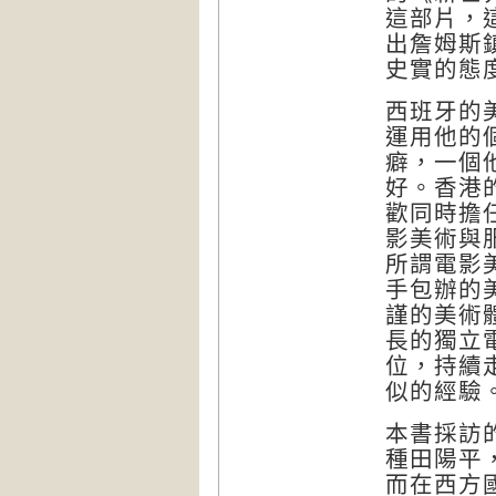
這部片，
出詹姆斯鎮
史實的態
西班牙的美
運用他的
癖，一個
好。香港
歡同時擔
影美術與
所謂電影
手包辦的
謹的美術
長的獨立
位，持續
似的經驗
本書採訪
種田陽平，因
而在西方