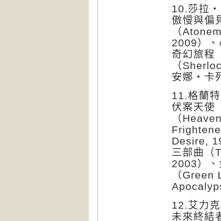
10.莎拉・
傲慢與偏見（P
（Atonem
2009）、
奇幻旅程（
（Sherloc
安娜・卡列尼
11.格蘭特
伏案天使（An
（Heaven
Fright
Desire,
三部曲（The 
2003）、
（Green
Apocalyp
12.艾力克
未來終結者（