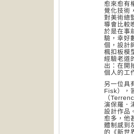
愈來愈有權
覺化技術
對美術總
導會比較
於是在事
驗，幸好
個，設計
楓扣板模型
經驗老道
出：在開
個人的工
另一位具
Fisk
（Terr
演保羅．湯瑪
設計作品
愈多，他
體制感到
的《新世界》