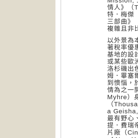
Missi
情人》（Th
特．梅傑（
三部曲》（Th
複雜且非
以外景為
著稅率優
基地的設
或某些歐
洛杉磯出
姆．畢塞爾
到懊惱，
情為之一
Myhre
（Thous
a Gei
最有野心
提．費瑞帝
片廠（Cin