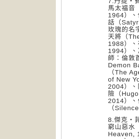
7.丹提・費
馬太福音（The
1964）、
話（Satyr
玫瑰的名字（
天將（The A
1988）、夜
1994）、
師：倫敦首
Demon B
（The Ag
of New 
2004）、
險（Hugo
2014）、
（Silence
8.傑克・菲
窮山惡水（B
Heaven,