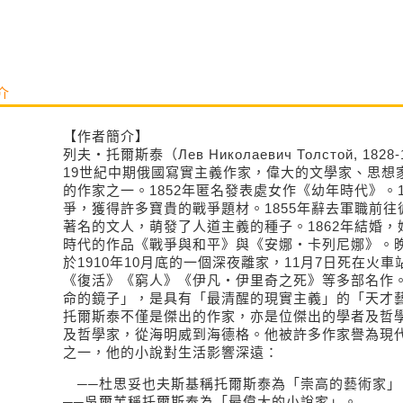
介
【作者簡介】
列夫‧托爾斯泰（Лев Николаевич Толстой, 1828-
19世紀中期俄國寫實主義作家，偉大的文學家、思想
的作家之一。1852年匿名發表處女作《幼年時代》。1
爭，獲得許多寶貴的戰爭題材。1855年辭去軍職前
著名的文人，萌發了人道主義的種子。1862年結婚，
時代的作品《戰爭與和平》與《安娜‧卡列尼娜》。
於1910年10月底的一個深夜離家，11月7日死在火
《復活》《窮人》《伊凡‧伊里奇之死》等多部名作
命的鏡子」，是具有「最清醒的現實主義」的「天才
托爾斯泰不僅是傑出的作家，亦是位傑出的學者及哲
及哲學家，從海明威到海德格。他被許多作家譽為現
之一，他的小說對生活影響深遠：
──杜思妥也夫斯基稱托爾斯泰為「崇高的藝術家」
──吳爾芙稱托爾斯泰為「最偉大的小說家」。