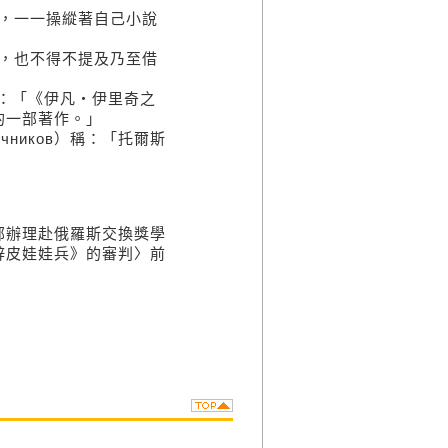
，一一操縱著自己小說
，也不得不提及乃至借
）斷定：「《伊凡‧伊里奇之
的一部著作。」
чников）稱：「托爾斯
部辦理赴俄羅斯交換獎學
鋅皮娃娃兵》的審判〉前