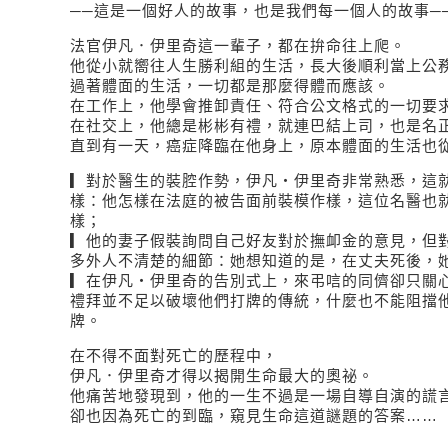
──這是一個好人的故事，也是我們每一個人的故事─
法官伊凡．伊里奇這一輩子，都在拚命往上爬。
他從小就嚮往人生勝利組的生活，長大後順利當上公
過著體面的生活，一切都是那麼得體而應該。
在工作上，他學會推卸責任、符合公文格式的一切要
在社交上，他總是彬彬有禮，就連巴結上司，也是名
直到有一天，癌症降臨在他身上，原本體面的生活也從
▎對於醫生的裝腔作勢，伊凡・伊里奇非常熟悉，這
樣：他怎樣在法庭的被告面前裝模作樣，這位名醫也
樣；
▎他的妻子假裝詢問自己好友對於撫卹金的意見，但
多外人不清楚的細節：她想知道的是，在丈夫死後，
▎在伊凡・伊里奇的告別式上，來弔唁的同儕卻只關
禮拜並不足以破壞他們打牌的傳統，什麼也不能阻擋
牌。
在不得不面對死亡的歷程中，
伊凡．伊里奇才得以揭開生命最大的奧祕。
他痛苦地發現到，他的一生不過是一場自導自演的謊
卻也因為死亡的到臨，窺見生命這道謎題的答案……