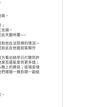
─
務員，
求；
正言順。
此天翻地覆──
就和他在法院裡的情況一
就如此在他面前裝模作
對方看出她早已打聽到許
她是否還能拿到更多錢；
心晚上的牌局；這場安魂
他們喀噠一聲拆開一副紙
言，