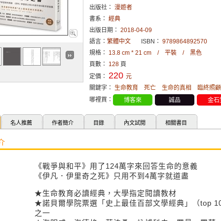
出版社：
漫遊者
書系：
經典
出版日期：
2018-04-09
語言：
繁體中文
ISBN：
9789864892570
規格：
13.8 cm * 21 cm / 平裝 / 黑色
頁數：
128
頁
220
定價：
元
關鍵字：
生命教育
死亡
生命的真相
臨終照顧
哪裡買：
博客來
誠品
金石
名人推薦
作者簡介
目錄
內文試閱
相關書目
介
《戰爭與和平》用了124萬字來回答生命的意義
《伊凡．伊里奇之死》只用不到4萬字就道盡
★生命教育必讀經典，大學指定閱讀教材
★諾貝爾學院票選「史上最佳百部文學經典」（top 100 book
之一