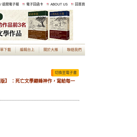
 / 退閱電子報
電子回函卡
ABOUT US
回首頁
單下載
編輯台上
關於大雁
聯絡我們
切換至電子書
譯版】 ：死亡文學巔峰神作，寫給每一