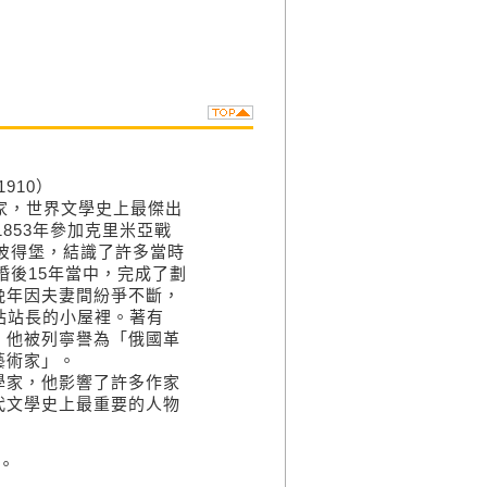
1910）
家，世界文學史上最傑出
853年參加克里米亞戰
往彼得堡，結識了許多當時
婚後15年當中，完成了劃
晚年因夫妻間紛爭不斷，
車站站長的小屋裡。著有
。他被列寧譽為「俄國革
藝術家」。
學家，他影響了許多作家
代文學史上最重要的人物
。