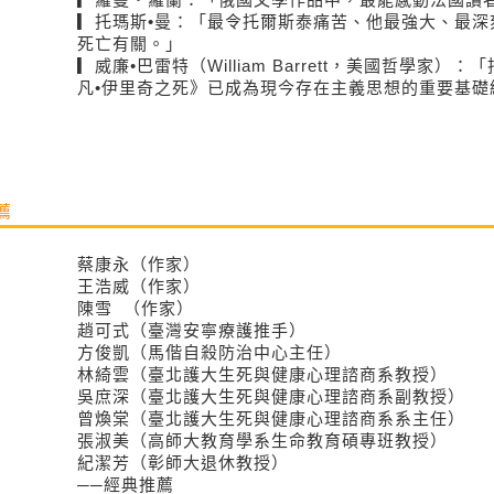
▎托瑪斯•曼：「最令托爾斯泰痛苦、他最強大、最深
死亡有關。」
▎威廉•巴雷特（William Barrett，美國哲學家
凡•伊里奇之死》已成為現今存在主義思想的重要基礎
薦
蔡康永（作家）
王浩威（作家）
陳雪 （作家）
趙可式（臺灣安寧療護推手）
方俊凱（馬偕自殺防治中心主任）
林綺雲（臺北護大生死與健康心理諮商系教授）
吳庶深（臺北護大生死與健康心理諮商系副教授）
曾煥棠（臺北護大生死與健康心理諮商系系主任）
張淑美（高師大教育學系生命教育碩專班教授）
紀潔芳（彰師大退休教授）
──經典推薦