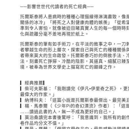
──影響世世代代讀者的死亡經典──
托爾斯泰將人患病時的種種心理描繪得淋漓盡致，像
關係的冰冷」「將死之人對健康肉體的嫉羨」「從希
準到令人害怕，就像被迫目睹真實人生的每一個時時
化與疏離分毫不差地再現於紙上。
托爾斯泰的筆有如手術刀，在平淡的敘事之中，一刀
者攀越生命的形上層次，探索自己與死亡的種種關係
者帶來莫大的生命啟發。托爾斯泰巧妙的倒敘手法、
法，刻畫死亡猙獰、冷酷的陰影，其逼真、細膩已臻
境，被奉為世界文學史上描寫死亡的顛峰之作。
▎經典推薦▎
▎柴可夫斯基：「我剛讀完《伊凡•伊里奇之死》，更
最偉大的作家。」
▎納博科夫：「這篇小說是托爾斯泰最傑出、最完美
▎楊．馬泰爾（《少年Pi的奇幻漂流》作者）：「這
……讀過此書的人，無一不成為更好的自己。」
▎莫泊桑讀完本書後驚呼：「我意識到，我所有的創
卷作品均分文不值。」
▎羅曼・羅蘭：「俄國文學作品中，最能感動法國讀