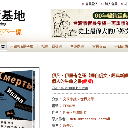
會員登入
加入會員
訂
月讀報&電子報
推薦．得獎書
主題選書
會員專區
書目訂購
伊凡．伊里奇之死【譯自俄文 • 經典新
個人的生命之書
(絶版)
Смерть Ивана Ильича
分類：
文學小說 > 世界文學
書號：
EF9025
作者：
列夫‧托爾斯泰
原文作者：
Лев Николаевич Толстой
譯者：
魏岑芳