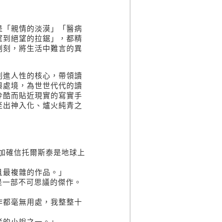
是「親情的淡漠」「醫病
望到絕望的拉鋸」，都精
刻刻，將生活中難言的異
刺進人性的核心，帶領讀
與處境，為世世代代的讀
冷酷而貼近現實的寫實手
至出神入化、爐火純青之
加確信托爾斯泰是地球上
且最複雜的作品。」
是一部不可思議的傑作。
作都毫無用處，我整整十
者的小說之一。」