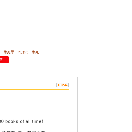
生死學
同理心
生死
堂
s of all time）