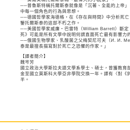
──普魯斯特稱托爾斯泰就像是「沉著、全能的上帝」
中每一個角色的行為與思想。
──德國哲學家海德格，在《存在與時間》中分析死亡
鑒托爾斯泰的這部不朽之作。
──美國哲學家威廉‧巴雷特（William Barrett
死》可能是所有文學中說明何謂直面死亡最有影響力
──俄國生物學家、乳酸菌之父梅契尼可夫（И. И. Ме
泰是最擅長描寫對於死亡之恐懼的作家。」
【譯者簡介】
魏岑芳
國立政治大學斯拉夫語文學系學士、碩士，曾獲教育
金至國立莫斯科大學亞非學院交換一年。譯有〈對《
半。