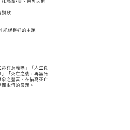
托瑪斯•曼、柴可夫斯
度讚歎
才能說得好的主題
生命有意義嗎」「人生真
事」「死亡之後，再無死
意象之豐富，在描寫死亡
邃而永恆的母題。