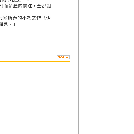
刻而多產的關注，全都跟
）：「托爾斯泰的不朽之作《伊
經典。」