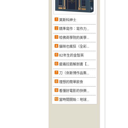
莫斯科紳士
精準寫作：寫作力...
哈佛商學院的美學...
貓咪也瘋狂（全彩...
82年生的金智英
痠痛拉筋解剖書【...
刀（奈斯博作品集...
理想的簡單飲食
看懂好電影的快樂...
當時間開始：地球...