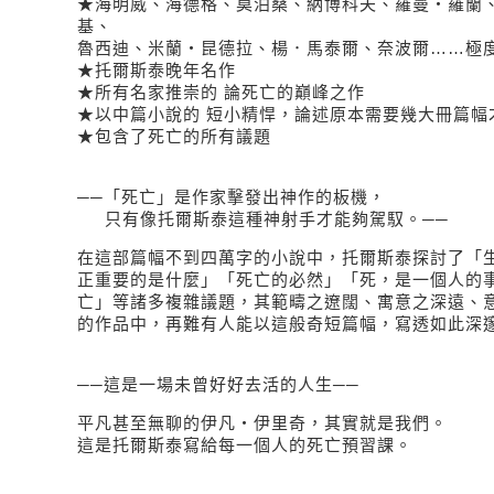
★海明威、海德格、莫泊桑、納博科夫、羅曼・羅蘭、
基、
魯西迪、米蘭‧昆德拉、楊．馬泰爾、奈波爾……極
★托爾斯泰晚年名作
★所有名家推崇的 論死亡的巔峰之作
★以中篇小說的 短小精悍，論述原本需要幾大冊篇幅
★包含了死亡的所有議題
──「死亡」是作家擊發出神作的板機，
只有像托爾斯泰這種神射手才能夠駕馭。──
在這部篇幅不到四萬字的小說中，托爾斯泰探討了「
正重要的是什麼」「死亡的必然」「死，是一個人的
亡」等諸多複雜議題，其範疇之遼闊、寓意之深遠、
的作品中，再難有人能以這般奇短篇幅，寫透如此深
──這是一場未曾好好去活的人生──
平凡甚至無聊的伊凡・伊里奇，其實就是我們。
這是托爾斯泰寫給每一個人的死亡預習課。