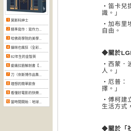
‧笛卡兒
識。」
莫斯科紳士
‧加布里
自由。
精準寫作：寫作力...
哈佛商學院的美學...
貓咪也瘋狂（全彩...
◆關於
LG
82年生的金智英
‧西蒙．
痠痛拉筋解剖書【...
人。」
刀（奈斯博作品集...
‧厄普：
理想的簡單飲食
擇。」
看懂好電影的快樂...
‧傅柯建
當時間開始：地球...
生活方式
◆
關於「