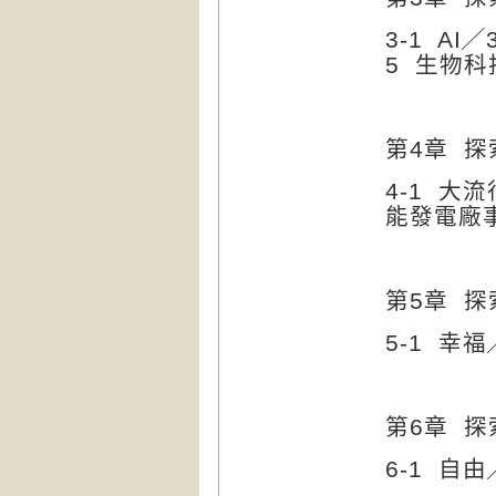
3-1 AI
╱
5
生物科
第
4
章
探
4-1
大流
能發電廠
第
5
章
探
5-1
幸福
第
6
章
探
6-1
自由