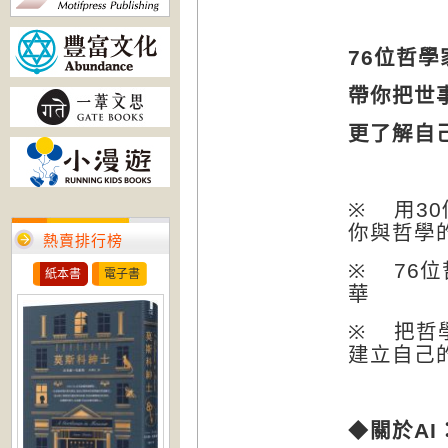
76
位哲學
帶你把世
更了解自
※
用
30
你與哲學
熱賣排行榜
※
76
位
紙本書
電子書
華
※
把哲
建立自己
◆
關於
AI