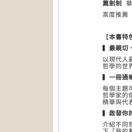
冀劍制
高度推薦
【
本書特
▍
最親切
以現代人
哲學的世
▍
一冊通
每個主題
哲學家的
精華與代
▍
啟發你
介紹不同
下「我的