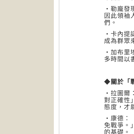
‧勒龐發
因此領袖
們。
‧卡內提
成為群眾
‧加布里
多時間以
◆
關於「
‧拉圖爾
對正確性
態度，才
‧康德：
免戰爭。
的基礎。