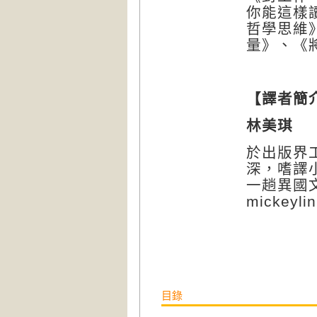
你能這樣
哲學思維
量》、《
【譯者簡
林美琪
於出版界
深，嗜譯
一趟異國
mickeyli
目錄