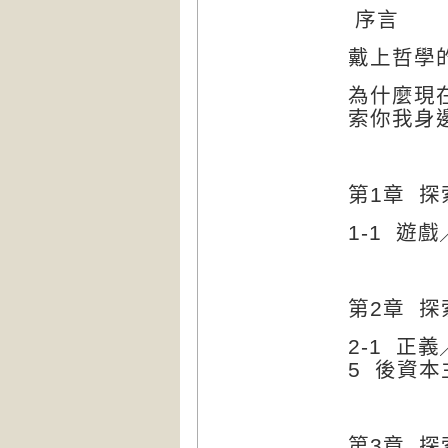
序言
戴上哲學
為什麼現
索你我身
第
1
章
探
1-1
遊戲
第
2
章
探
2-1
正義
5
後資本
第
3
章
探