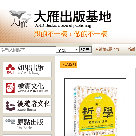
月讀報&電子報
推薦