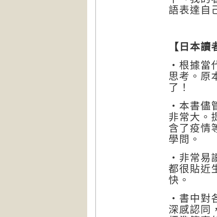
語表達自
【日本讀
‧根據當
思考。原
了！
‧本書儘
非常大。
含了疫情
學問。
‧非常易
都很貼近
快。
‧書中對
深感認同