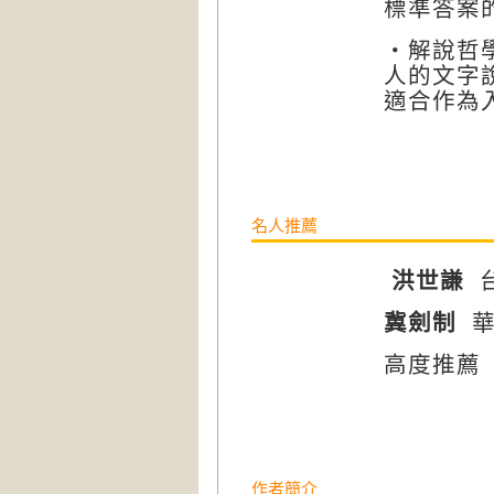
標準答案
‧解說哲
人的文字
適合作為
名人推薦
洪世謙
冀劍制
高度推薦
作者簡介