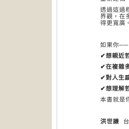
透過這過
界觀，在
得更寬廣
如果你──
✔
想親近
✔
在複雜
✔
對人生
✔
想理解
本書就是
洪世謙