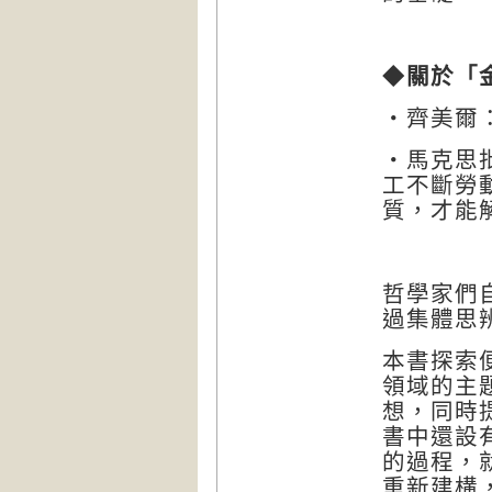
◆
關於「
‧齊美爾
‧馬克思
工不斷勞
質，才能
哲學家們
過集體思
本書探索
領域的主
想，同時
書中還設
的過程，
重新建構