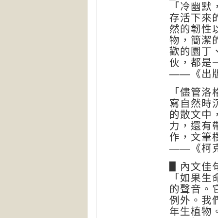
「冷幽默
存活下來
然的韌性
物，簡潔
歡的園丁
伙，都是
——《出版人
「儘管洛
寫自然時
的散文中
力，還有
作，文筆
——《柯克斯
▋內文佳
「如果生
的聲音。
例外。我
年生植物