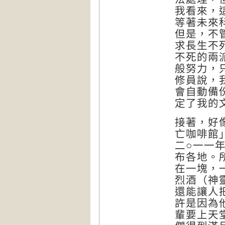
我看來，
等著未來
但是，不
求長生不
不死的兩
般努力，
修員說，
會自動備
定了我的
接著，好
亡咖啡館
二○一一
布各地。
在一塊，
烈酒（神
還能讓人
許是因為
輩要上天