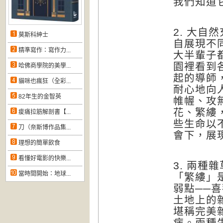
我們知道
2. 大
莫斯科紳士
自展現不
精準寫作：寫作力...
大半輩子
園裡看到
哈佛商學院的美學...
起的導師
貓咪也瘋狂（全彩...
耐心地向
82年生的金智英
帷幄、攻
花、繁縷
痠痛拉筋解剖書【...
些生命以
刀（奈斯博作品集...
會下，展
理想的簡單飲食
看懂好電影的快樂...
3. 兩種
當時間開始：地球...
「繁縷」
弱點──
土地上的
堪稱完美
病。兩種