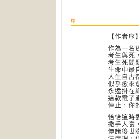
序
【作者序
作為一名
考生與死
考生死問
生命中最
人生自古
似乎愈來
永遠掛在
這款電子
停止，你
恰恰這時委
撒手人寰
傳諸後世
法處理，