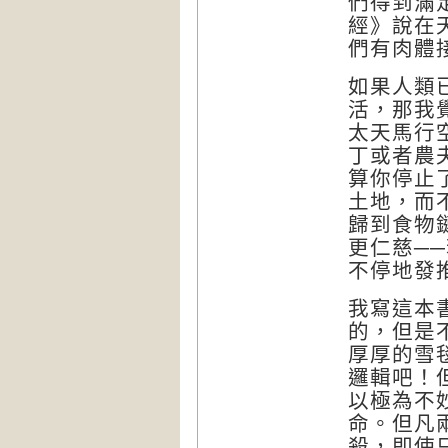
們得到滿
經》說在
們有肉體
如果人類
活，那我
太天馬行
丁或者農
算你停止
土地，而
歸到食物
更仁慈─
不停地發
我寫這本
的，但是
厚厚的雪
邏輯吧！
以極為不
命。但凡
殺，即使