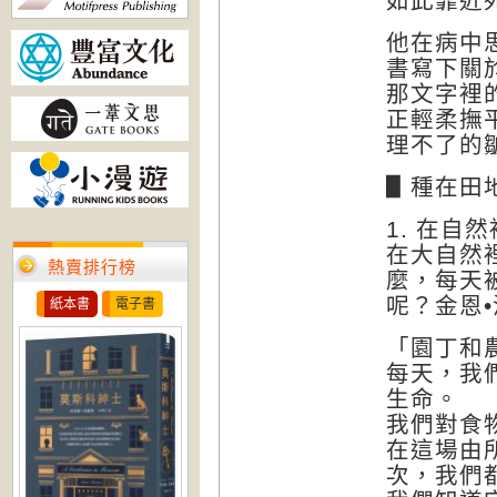
如此靠近
他在病中
書寫下關
那文字裡
正輕柔撫
理不了的
▋種在田
1. 在自
在大自然
熱賣排行榜
麼，每天
呢？金恩
紙本書
電子書
「園丁和
每天，我
生命。
我們對食
在這場由
次，我們