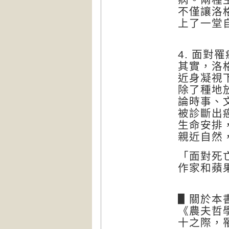
不僅讓洛
上了一堂
4. 面
其實，洛
近身凝視
除了種地
論時事、
被診斷出
生命安排
親近自然
「面對死
作家和蘋
▋關於本
《農夫哲
十之際，