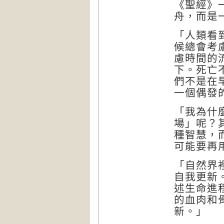
《聖經》
舟，而是
「人類看
候總會考
慮時間的
下。死亡
們不是在
一個偶發
「我為什
場」呢？
種智慧，
可能要再
「自然界
自我更新
述生命進
的血肉和
新。」