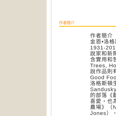
作者簡介
作者簡介
金恩•洛格斯
1931-
說家和新
含實用和哲
Trees, H
說作品則有Pop
Good F
洛格斯頓
Sandu
的部落《翻
喜愛，也為
農場》（N
Jones）