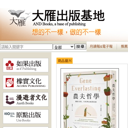
月讀報&電子報
推薦