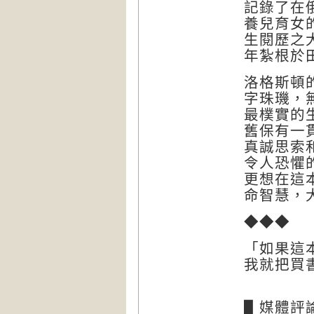
記錄了在
養兒育女
生閱歷之
年紮根於
洛格斯頓
字珠璣，
最樸實的
舊保有一
真誠思索
令人恐懼
更想在這
命智慧，
◆◆◆
「如果這
我就把買
▋媒體評