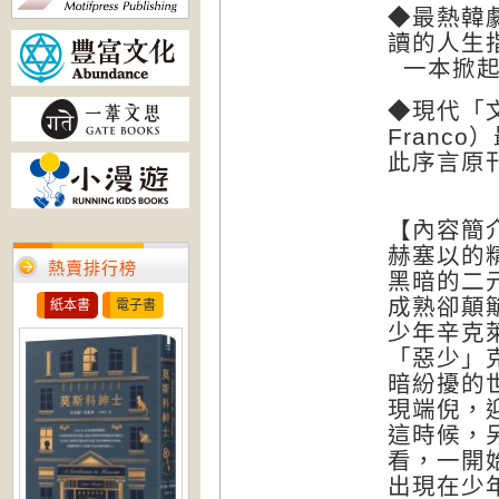
◆最熱韓
讀的人生
一本掀起
◆現代「
Franco
此序言原刊於
【內容簡
赫塞以的
熱賣排行榜
黑暗的二
成熟卻顛
紙本書
電子書
少年辛克
「惡少」
暗紛擾的
現端倪，
這時候，另
看，一開
出現在少