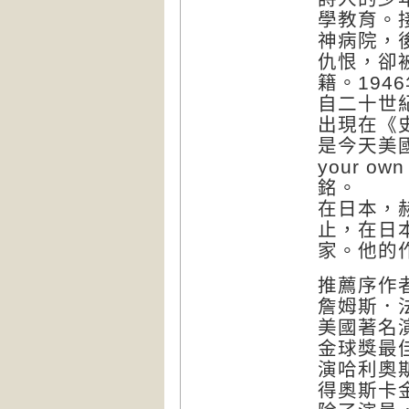
學教育。
神病院，
仇恨，卻
籍。194
自二十世
出現在《
是今天美
your o
銘。
在日本，
止，在日
家。他的
推薦序作
詹姆斯．法蘭
美國著名
金球獎最
演哈利奧斯
得奧斯卡