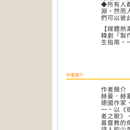
◆所有人
淵，然而
們可以彼
【媒體熱
韓劇「製
生指南，
作者簡介
作者簡介
赫曼．赫塞（
德國作家
一。以《
者之歌》
基督教的
詩人的少