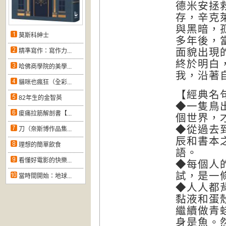
德米安拯
存，辛克
與黑暗，
莫斯科紳士
多年後，
面貌出現
精準寫作：寫作力...
終於明白
哈佛商學院的美學...
我，沿著
貓咪也瘋狂（全彩...
【經典名
82年生的金智英
◆一隻鳥
痠痛拉筋解剖書【...
個世界，
◆從過去
刀（奈斯博作品集...
辰和書本
理想的簡單飲食
語。
看懂好電影的快樂...
◆每個人
試，是一
當時間開始：地球...
◆人人都
黏液和蛋
繼續做青
身是魚。