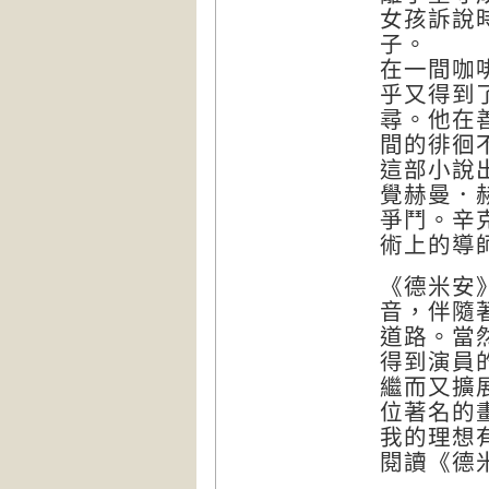
女孩訴說
子。
在一間咖
乎又得到
尋。他在
間的徘徊
這部小說
覺赫曼．
爭鬥。辛
術上的導
《德米安
音，伴隨
道路。當
得到演員
繼而又擴
位著名的
我的理想
閱讀《德