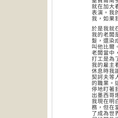
聖費爾南
就在加大
表演。我
我，如果
於是我就
我的老闆
髮，還染
叫他比爾
老闆當中
打工是為
我的雇主
休息時我
契訶夫等
的職業。
停地盯著
出墨西哥
我現在明
務，但在
了成為世