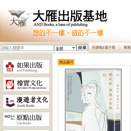
月讀報&電子報
推薦