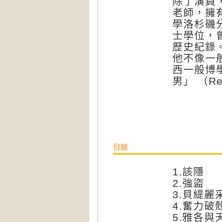
除了演員
老師，擁
學洛杉磯
士學位，
歷史紀錄
他不像一
西一般博
男」 （Re
目錄
1.該隱
2.
3.
4.奮
5.雅