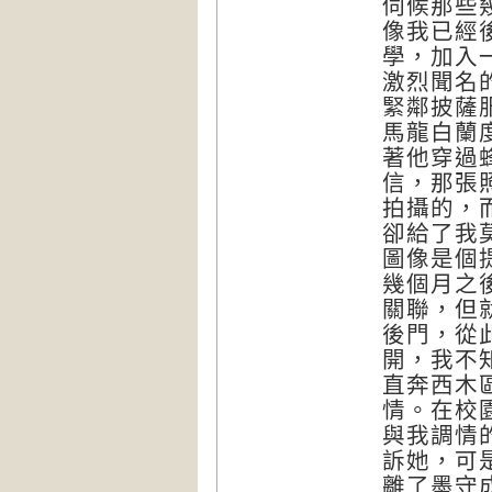
伺候那些
像我已經
學，加入
激烈聞名
緊鄰披薩
馬龍白蘭
著他穿過
信，那張
拍攝的，
卻給了我
圖像是個
幾個月之
關聯，但
後門，從
開，我不
直奔西木
情。在校
與我調情
訴她，可
離了墨守