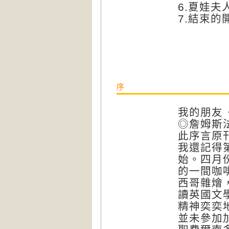
6.
7.結
序
我的朋友
◎詹姆斯
此序言原刊於
我還記得
始。四月
的一間咖
西哥雜燴
讀英國文
精神奕奕
並未參加