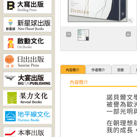
內容簡介
作者簡介
目錄
內容簡介
諾貝爾文
被譽為歐
一部光明
在朝理想
我的成長，