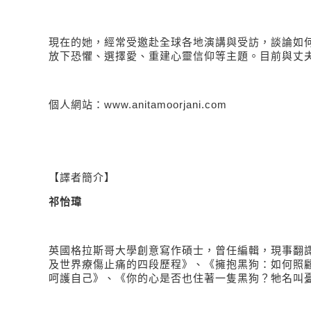
現在的她，經常受邀赴全球各地演講與受訪，談論如
放下恐懼、選擇愛、重建心靈信仰等主題。目前與丈
個人網站：
www.anitamoorjani.com
【譯者簡介】
祁怡瑋
英國格拉斯哥大學創意寫作碩士，曾任編輯，現事翻
及世界療傷止痛的四段歷程》、《擁抱黑狗：如何照
呵護自己》、《你的心是否也住著一隻黑狗？牠名叫