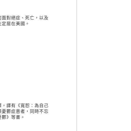
何面對絕症、死亡，以及
夫定居在美國。
譯，譯有《寬恕：為自己
顧憂鬱症患者，同時不忘
憂鬱》等書。