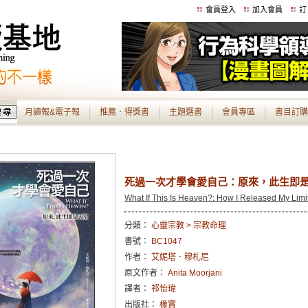
會員登入
加入會員
訂
月讀報&電子報
推薦．得獎書
主題選書
會員專區
書目訂購
死過一次才學會愛自己：原來，此生即
What If This Is Heaven?: How I Released My Limit
分類：
心靈宗教 > 宗教命理
書號：
BC1047
作者：
艾妮塔．穆札尼
原文作者：
Anita Moorjani
譯者：
祁怡瑋
出版社：
橡實