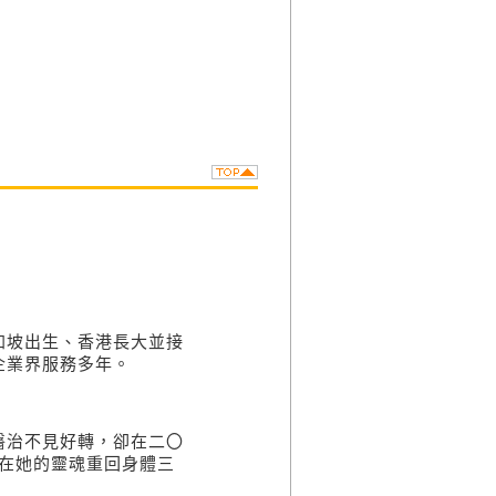
加坡出生、香港長大並接
企業界服務多年。
醫治不見好轉，卻在二〇
在她的靈魂重回身體三