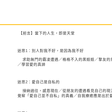
【前言】當下的人生，即是天堂
迷思
1
：別人對我不好，是因為我不好
求助無門的霸凌遭遇／格格不入的黑娃娃／摯友的
／學習愛的真諦
迷思
2
：愛自己是自私的
接納過往，感恩現在／從朋友的遭遇看見自己的現
覺察「愛自己並不自私」的真義／自我療癒應是出於