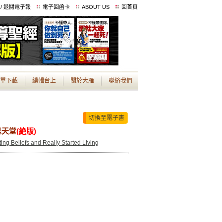
 / 退閱電子報
電子回函卡
ABOUT US
回首頁
單下載
編輯台上
關於大雁
聯絡我們
切換至電子書
是天堂
(絶版)
ing Beliefs and Really Started Living