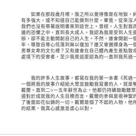
如果在那段歲月裡，我之所以覺得像是在地獄，純
有多強大，或不知道自己能做到什麼。畢竟，從來沒
我們也沒有帶著說明書來到這世上。曾經，人生對我
邊的恐懼之中，直到長大成人。我認為我是受到人生
辦，卻不能主動開創自己的人生。不然，誰會開創一
年，導致自尊心低落到無以復加？誰又會選擇身為一
男尊女卑的文化裡？又有誰會在自己體內產生差點致
處境下的受害者，至少我是這麼認為的
—
直到我死過
我的許多人生故事，都寫在我的第一本書《死過一
一個將我的故事介紹給大眾並鼓勵我寫書的人，就是
戴爾。直到二
○
一五年辭世為止，他都仍持續鼓勵聽眾
道對於成就我的人生目標而言，戴爾的參與是很神聖
了後面如花似錦的一切。戴爾是個了不起的人物，他
的結果，我真心感激並虛心以對。