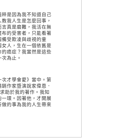
粹是因為我不知道自己
人教我人生是怎麼回事，
而言真是磨難，我活在無
擺布的受害者，只能看著
個備受欺凌與歧視的童
個女人，生在一個依舊是
命的癌症？我當然是這些
一次為止。
次才學會愛》當中。第
暢銷作家暨演說家偉恩．
求助於我的著作。我知
的一環。因著他，才開展
所做的事為我的人生帶來