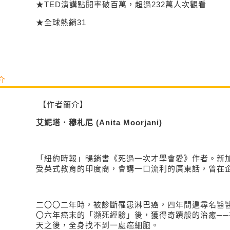
★
TED
演講點閱率破百萬，超過
232
萬人次觀看
★全球熱銷
31
介
【作者簡介】
艾妮塔．穆札尼
(Anita Moorjani)
「紐約時報」暢銷書《死過一次才學會愛》作者。
新
受英式教育的印度裔，會講一口流利的廣東話，曾在
二〇〇二年時，被診斷罹患淋巴癌，四年間遍尋名醫
〇六年癌末的「瀕死經驗」後，獲得奇蹟般的治癒──
天之後，全身找不到一處癌細胞。