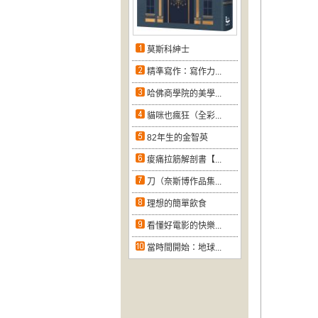
莫斯科紳士
精準寫作：寫作力...
哈佛商學院的美學...
貓咪也瘋狂（全彩...
82年生的金智英
痠痛拉筋解剖書【...
刀（奈斯博作品集...
理想的簡單飲食
看懂好電影的快樂...
當時間開始：地球...