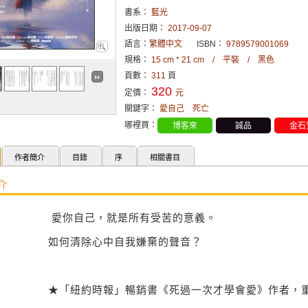
書系：
藍光
出版日期：
2017-09-07
語言：
繁體中文
ISBN：
9789579001069
規格：
15 cm * 21 cm / 平裝 / 黑色
頁數：
311
頁
320
定價：
元
關鍵字：
愛自己
死亡
哪裡買：
博客來
誠品
金石
作者簡介
目錄
序
相關書目
介
愛你自己，就是所有受苦的意義。
如何清除心中自我嫌棄的聲音？
★
「紐約時報」暢銷書《死過一次才學會愛》作者，