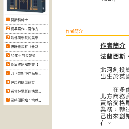
莫斯科紳士
精準寫作：寫作力...
作者簡介
哈佛商學院的美學...
作者簡介
貓咪也瘋狂（全彩...
法蘭西斯．麥
82年生的金智英
痠痛拉筋解剖書【...
北河創投
刀（奈斯博作品集...
出生於英
理想的簡單飲食
在多倫多
看懂好電影的快樂...
北方商務資
當時間開始：地球...
賣給麥格
業務，轉
己出來創
在。