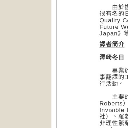
由於擔任
很有名的日
Qualit
Future
Japan
譯者簡介
澤崎冬日
畢業於東
事翻譯的
行活動。
主要的翻
Rober
Invisib
社）、羅勃．
非理性繁榮