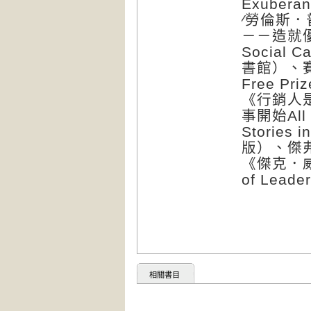
Exuber
∕勞倫斯．普
－－造就優秀
Social C
書館）、賽
Free Pri
《行銷人
事開始All Ma
Stories
版）、傑弗瑞
《傑克．威爾
of Lea
相關書目