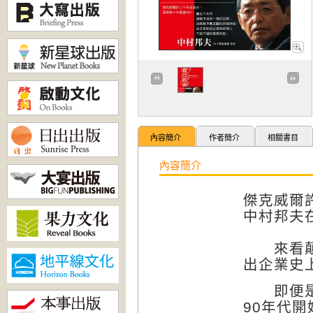
內容簡介
作者簡介
相關書目
內容簡介
傑克威爾許
中村邦夫
來看顛覆
出企業史
即便是經
90年代