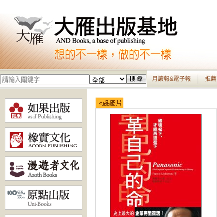
月讀報&電子報
推薦