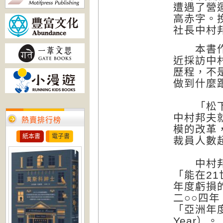
遭遇了營運
高赤字。
社長中村
本書作者
近採訪中
歷程，不
做到什麼
「松下除
中村邦夫
熱賣排行榜
模的改革
紙本書
電子書
裁員人數
中村邦夫以
「能在2
年度虧損
二○○四年
「亞洲年度最
Year）。