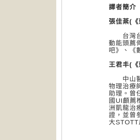
譯者簡介
張佳棻(
台灣台北
動能頭薦
吧》、《
王君丰(《
中山醫學
物理治療師，
助理。曾
國UI顱
洲凱龍治
證，並曾參
大STOT