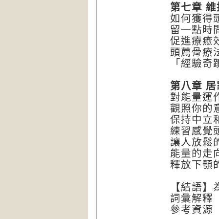
第七章 
如何獲得
留一點時
促進療癒
頭薦骨療
「經驗奇
第八章 
對能量運
觀照你的
保持中立
練習感覺
讓人放鬆
能量的走
釋放下顎
【結語】
詞彙解釋
參考資源