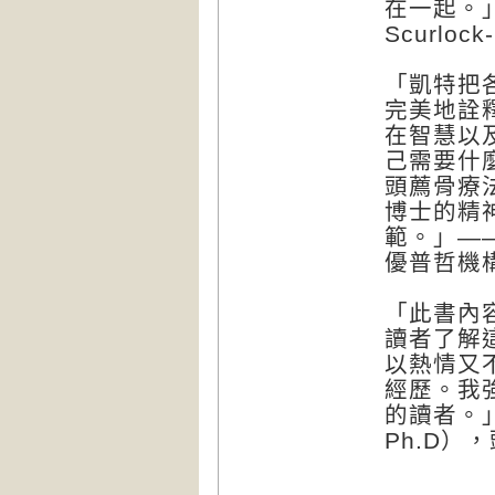
在一起。」
Scurlo
「凱特把
完美地詮
在智慧以
己需要什
頭薦骨療
博士的精
範。」——
優普哲機
「此書內
讀者了解
以熱情又
經歷。我
的讀者。」
Ph.D）