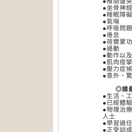
●椎間盤
●坐骨神
●睡眠
●氣喘
●呼吸問
●倦怠
●荷爾蒙
●過動
●動作以
●肌肉痙
●壓力症
●意外、
◎誰最
●生活、
●已經體
●物理治
人士
●學習過
●正受訓