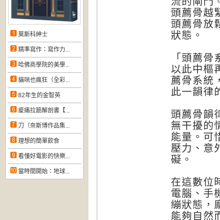
流的閘門
頭薦骨越
頭薦骨放
狀態。
莫斯科紳士
精準寫作：寫作力...
「頭薦骨
哈佛商學院的美學...
以此中樞
薦骨系統
貓咪也瘋狂（全彩...
此一韻律
82年生的金智英
痠痛拉筋解剖書【...
頭薦骨韻
無干擾的
刀（奈斯博作品集...
能量。可
理想的簡單飲食
壓力、意
看懂好電影的快樂...
礙。
當時間開始：地球...
在這數位
電腦、手
繃狀態，
能夠自然