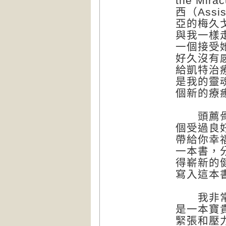
the M
西（Ass
亞的梅久戈
與我一樣
一個接受
好久沒有
給凱特治
是我的靈
個新的療
頭薦骨療
個受過良
帶給你幸
一本書，
得嶄新的
寫入這本
我非常開
是一本寶
緊張和壓