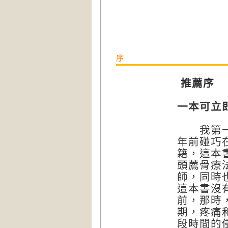
序
推薦序
一本可立
我第一次
年前碰巧
籍，這本
頭薦骨療
師，同時
這本書沒
前，那時
期，疼痛
段時間的