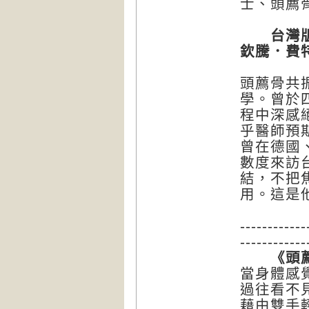
士、頭薦
台灣版
欽騰．費特（
頭薦骨共
學。曾於
程中深感
乎醫師預
曾在德國
數度來訪
結，不把
用。這是
------------
------------
《頭薦骨
當身體感
過往看不
藉由雙手