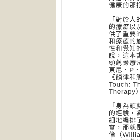
健康的那
「對於人
的療癒以
供了重要
和療癒的
性和覺知
說，這本
頭薦骨療
東尼．P．阿
《韻律和觸
Touch: T
Therap
「身為頭
的經驗，
細地編排
實，那就
倫（Willi