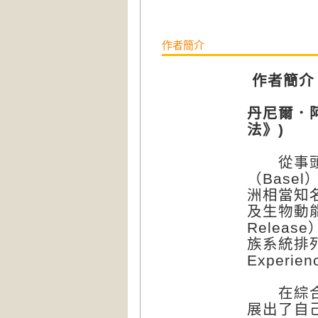
作者簡介
作者簡介
丹尼爾．阿古
法》)
從事頭薦
（Bas
洲相當知
及生物動能
Releas
族系統排列
Exper
在綜合廣
展出了自