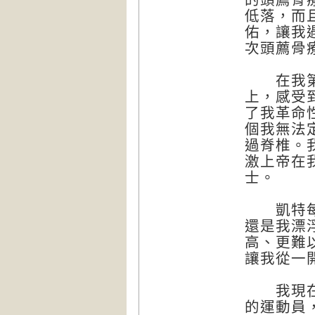
低落，而
佑，讓我
次頭薦骨
在我第一
上，感受
了我革命
個我無法
過脊椎。
激上帝在
士。
凱特每天
還是我漂
高、更難
讓我從一
我現在已
的運動員