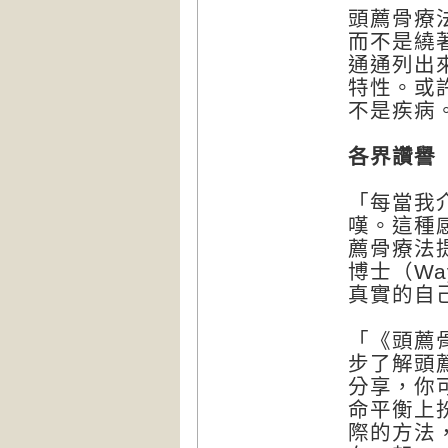
頭薦骨療
而不是繞
通通列出
特性。或
不是疾病
各界讚譽
「每當我
嘆。這種
薦骨療法
博士（Wa
真實的自
「《頭薦
步了解頭
分享，你
命平衡上
際的方法