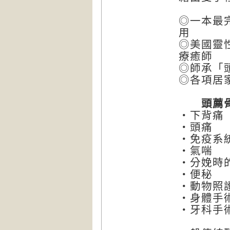
◎一本最
用
◎美國靈
療癒師
◎師承「
◎各項居
頭薦骨療
・下背痛
・頭痛
・免疫系
・氣喘
・分娩時
・便秘
・動物照
・身體手
・牙科手