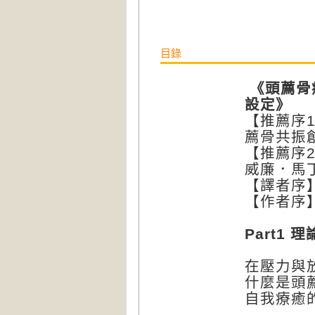
目錄
《頭薦骨
設定
》
【推薦序
薦骨共振
【推薦序
威廉．馬
【譯者序
【作者序
Part1
在壓力與
什麼是頭
自我療癒