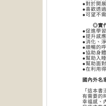
●對於開
●喜歡透
●可望不
◎實作3
●促進學
●提升感
●消化、
●順暢的
●協助身
●幫助入
●幫助面
●在利用
國內外名
「這本書
有需要的
幸福感、