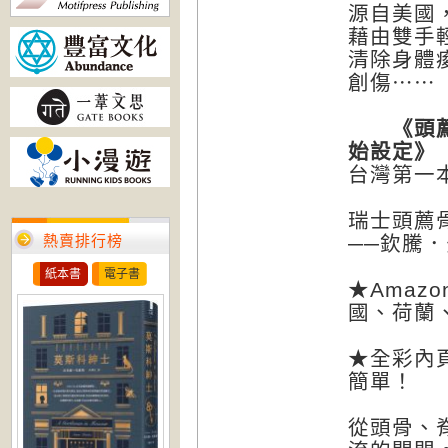
源自美國
藉由雙手
清除身體
創傷⋯⋯
《頭薦骨
始設定》
台灣第一
瑞士頭薦
熱賣排行榜
──欽騰．
紙本書
電子書
★Amaz
國、荷蘭
★全彩內
簡單！
從頭骨、