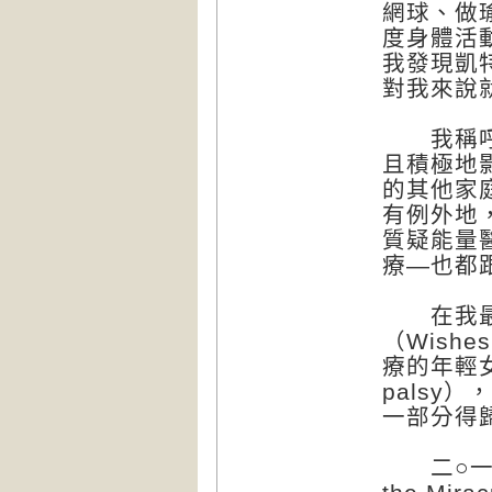
網球、做
度身體活
我發現凱
對我來說
我稱呼凱
且積極地
的其他家
有例外地
質疑能量
療—也都
在我最近
（Wishe
療的年輕女
palsy
一部分得
二○一一年