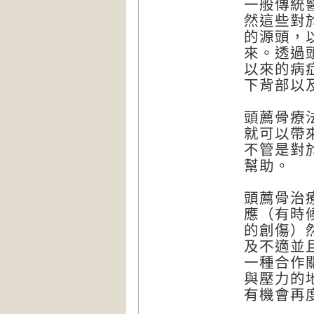
一般傳統
然這些對
的源頭，
來。透過
以來的病
下背部以
頭薦骨療
就可以帶
不管是對
幫助。
頭薦骨治
應（有時
的創傷）
及不適並
一種合作
與壓力的
有機會再