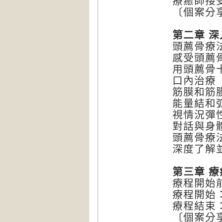
療癒師接
〔個案分
第二章 
頭薦骨療
感受頭薦
用頭薦骨
口內治療
筋膜和筋
能量結和
視情況彈
對話與身
頭薦骨療
深度了解
第三章 
療程開始
療程開始
療程結束
〔個案分