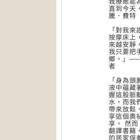
我療癒能
直到今天
騰．費特（
「對我來
按摩床上
來越安靜
我只要把
鄉。」─
者
「身為頭
液中蘊藏
握這股脈
水，而我
帶來放鬆
享這個奧
享。 然
翻譯書籍
的居家保