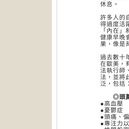
休息。
許多人的
得過度活
「內在」
健康早晚
果，像是
過去數十
在歐美，
法執行師
法，並將
泛，包括
◎頭薦
●高血壓
●憂鬱症
●頭痛、
●專注力