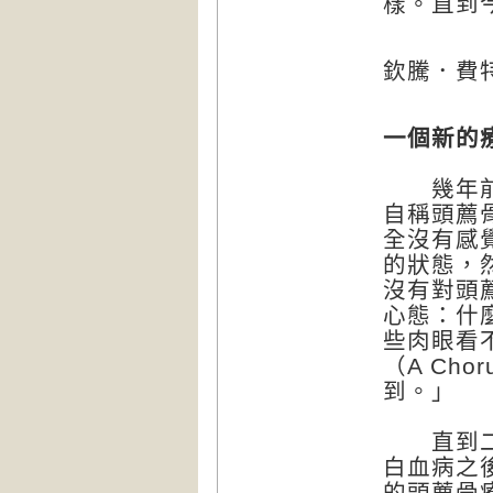
樣。直到
欽騰．費特
一個新的
幾年前，
自稱頭薦
全沒有感
的狀態，
沒有對頭
心態：什
些肉眼看
（A Ch
到。」
直到二○
白血病之
的頭薦骨