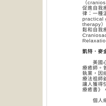
（crani
促進自我
律：一種溫柔
practical
thera
鬆和自我療癒
Craniosac
Relaxati
凱特．麥金
美國心靈
療癒師。
執業，因
療法祖師
讓人獲得
療癒書》
個人網站：w