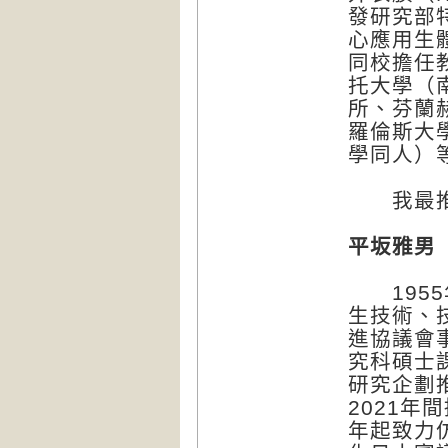
發研究部
心應用生
同校擔任
托大學（
所、芬蘭
羅倫斯大
學同人）
我最推
平坂雅男（H
1955
生技術、
進協議會
究科碩士
研究企劃
2021年
年起致力