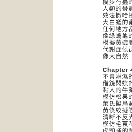
擬步行蟲
人類的骨
效法撒哈
大白蟻的
任何地方
像綠蠵龜
模擬黃磯
代謝症候
像大自然
Chapt
不會淋濕
借鏡閃蝶
黏人的牛
模仿松果
萊氏擬烏
黃條紋擬
清晰不反
模仿毛莨
虎頭蜂的