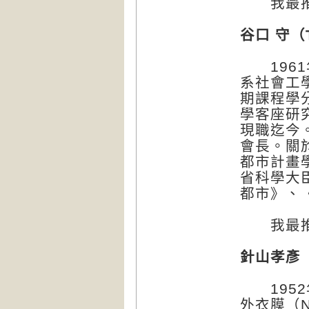
我最推
谷口 守（T
1961
系社會工
期課程學
學客座研
現職迄今
會長。關於
都市計畫
省科學大
都市》、
我最推
針山孝彥（H
1952
外衣膜（N