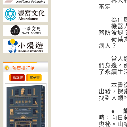
林大利（
審定
為什麼太
機器人為
蓋防波堤
荷葉為什
病人？
當人類努
們身邊。
熱賣排行榜
了永續生
紙本書
電子書
本書從能
出發，探
找到人類
● 能源
時，向日
奧祕。山