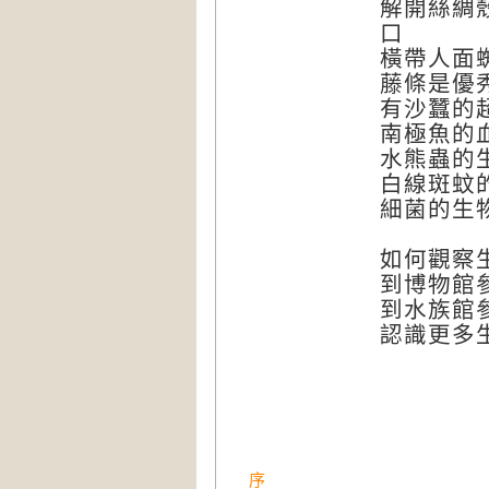
解開絲綢
口
橫帶人面
藤條是優
有沙蠶的
南極魚的
水熊蟲的
白線斑蚊
細菌的生
如何觀察
到博物館
到水族館
認識更多
序