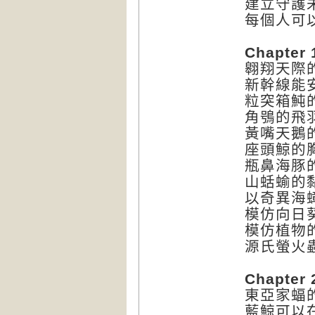
建立守護
每個人可
Chapt
翱翔天際
新幹線能
粒突箱魨
角鴞的飛
黃嘴天鵝
座頭鯨的
瓶鼻海豚
山蛞蝓的
以奇異海
模仿向日
模仿植物
源氏螢火
Chapt
東亞家蝠
藍鯨可以