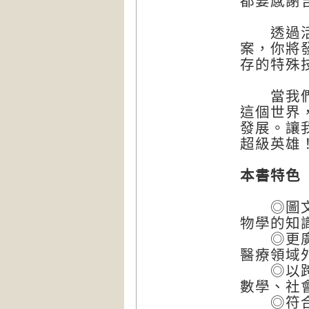
都要感謝
透過活潑
案，你將
存的特殊
當我們放
這個世界
發展。讓
超級英雄
本書特色
◎圖文並
物學的知
◎更廣泛
醫療領域
◎以跨領
數學、社
◎符合S