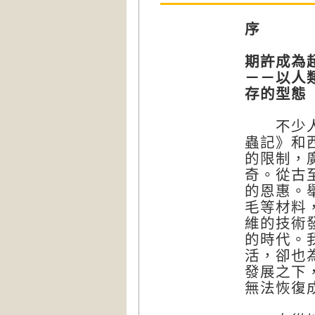
序
期許成為
－－以人
存的型態
不少人都
蟲記》和
的限制，
奇。從古
的恩惠。
毛等材料
維的技術
的時代。
活，卻也
發展之下
無法恢復