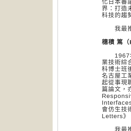
化日本審
界：打造
科技的趨
我最推
穗積 篤（H
1967
業技術綜
科博士班
名古屋工
起從事現
篇論文，亦
Responsi
Interf
會仿生技術
Letter
我最推