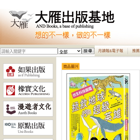
月讀報&電子報
推薦