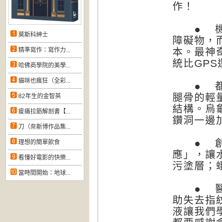
作！
● 機器
莫斯科紳士
障礙物，
本。最神
精準寫作：寫作力...
統比GPS
哈佛商學院的美學...
貓咪也瘋狂（全彩...
● 都市
腿骨的輕
82年生的金智英
結構。烏
痠痛拉筋解剖書【...
鑽洞一邊
刀（奈斯博作品集...
● 創新
理想的簡單飲食
應」，讓
看懂好電影的快樂...
污塗層；
當時間開始：地球...
● 醫療
助失去指
液讓我們