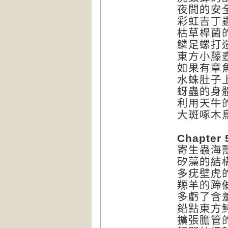
夜間的安
彩虹吉丁
枯草桿菌
鱗足螺打
東方小藤
如果有章
水蛛肚子
蚜蟲的身
利用天牛
大斑啄木
Chapt
寄生蟲海
矽藻的結
多疣壁虎
羱羊的蹄
多虧了含
鉛點東方
擴張膽管