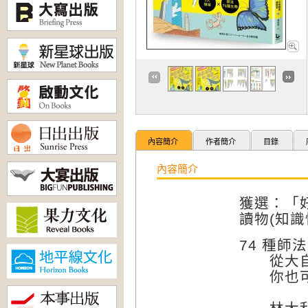
內容簡介
作者簡介
目錄
內容簡介
獲選：「好
讀物(
知識
74 種師
從大自然
你也可以