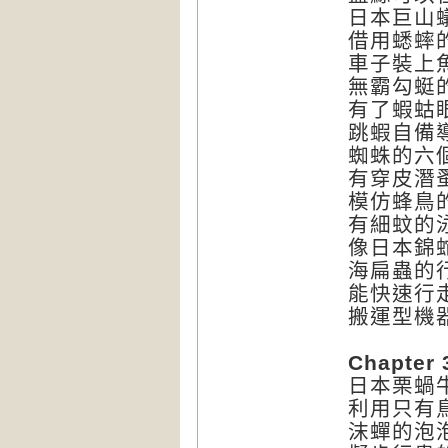
日本巨山
借用蟋蟀
車子裝上
無霸勾蜓
有了蝦蛄
跳蝦自備
蜘蛛的六
有穿皮潛
模仿蜂鳥
有細蚊的
像日本錦
海扁蟲的
能快速行
搬運型機
Chapt
日本栗蝸
利用只有
沫蟬的泡