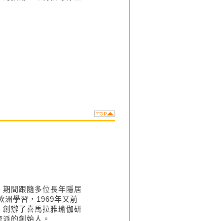
，期間跟隨多位長年隱居
歐洲學習，
1969
年又前
，創辦了喜馬拉雅瑜伽研
流派的創始人。