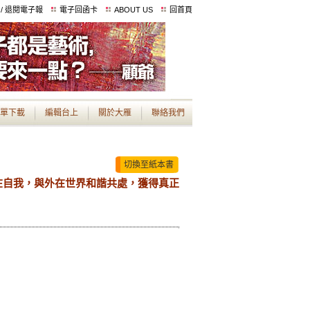
 / 退閱電子報
電子回函卡
ABOUT US
回首頁
單下載
編輯台上
關於大雁
聯絡我們
切換至紙本書
在自我，與外在世界和諧共處，獲得真正