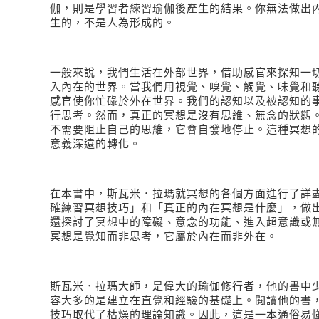
伽，則是學習者練習瑜伽後產生的結果。你無法做出
生的，不是人為形成的。
一般來說，我們生活在外部世界，借助感官來探知一
入內在的世界。當我們用視覺、嗅覺、觸覺、味覺和
感官使你忙碌於外在世界。我們的認知以及被認知的
行思考。然而，真正的冥想是沒有思維、無念的狀態
不需要阻止自己的思維，它會自發地停止。這種冥想
意義深遠的轉化。
在本書中，斯瓦米．拉瑪就冥想的各個方面進行了詳
確練習冥想技巧」和「真正的內在冥想是什麼」，做
還探討了冥想中的障礙、意念的功能、進入超意識或
冥想是覺知而非思考，它屬於內在而非外在。
斯瓦米．拉瑪大師，是偉大的瑜伽修行者，他的書中
容大多的是建立在直覺和經驗的基礎上。閱讀他的書
技巧取代了枯燥的理論知識。因此，這是一本通俗易