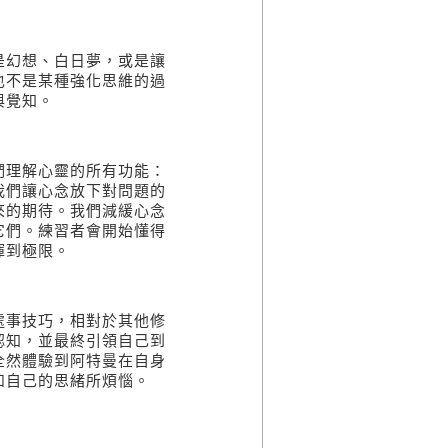
是幻想、白日夢，或是讓
也不是某種強化思維的過
與覺知。
們理解心靈的所有功能：
我們讓心念放下對問題的
來的期待。我們減緩心念
它們。練習者會開始懂得
揮到極限。
處事技巧，相對於其他修
認知，並最終引領自己到
全然體驗到阿特曼在自身
和自己的思緒所煩惱。