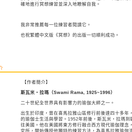
確地進行冥想練習並深入地瞭解自我。
我非常推薦每一位練習者閱讀它。
也祝繁體中文版《冥想》的出版一切順利成功。
介
【作者簡介】
斯瓦米
‧
拉瑪
（
Swami Rama,
1925~1996
）
二十世紀全世界具有影響力的瑜伽大師之一。
出生於印度，曾在喜馬拉雅山區修行前後達四十多年
的瑜伽士生活與學習。
1952
年前後，斯瓦米
‧
拉瑪到
往美國。他在美國將東方修行融合西方現代瑜伽理念
究所，開始傳授他獨特的練習方法，為喜馬拉雅瑜伽