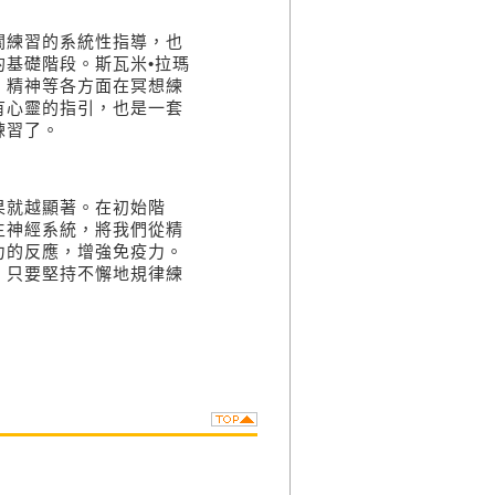
關練習的系統性指導，也
的基礎階段。
斯瓦米•拉瑪
、精神等各方面在冥想練
有心靈的指引，也是一套
練習了。
果就越顯著。
在初始階
主神經系統，將我們從精
力的反應，增強免疫力。
。只要堅持不懈地規律練