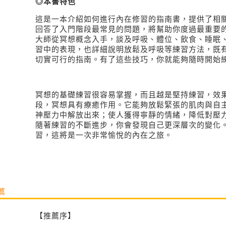
◎本書特色
這是一本介紹如何進行內在修習的指南書，
提供了相
回答了入門階段最常見的問題，將幫助你度過最重要
大師從冥想概念入手，談及呼吸、體位、飲食、睡眠
習中的表現，也詳細說明放鬆及呼吸等練習方法，既
切實可行的指南。
有了這些技巧，你就能夠隨時開始
冥想的基礎練習很容易掌握，而且越是堅持練習，效
段，冥想具有療癒作用。它能夠放鬆緊張的肌肉與自
神壓力中解放出來；使人獲得寧靜的情緒，降低對壓
隨著練習的不斷進步，你會發現自己更深層次的變化
習，這將是一次非常愉悅的內在之旅。
薦
【推薦序】