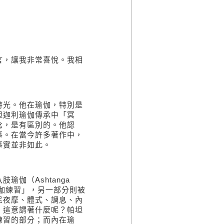
言，讓我非常喜悅。我相
時光。他在瑜伽，特別是
坦迦利瑜伽傳承中「冥
念，是有區別的。他認
事。在當今許多著作中，
事實並非如此。
八肢瑜伽（
Ashtanga
伽練習」，另一部分則被
尼夜摩、體式、調息、內
。這意謂著什麼呢？帕坦
練習的部分；而內在瑜