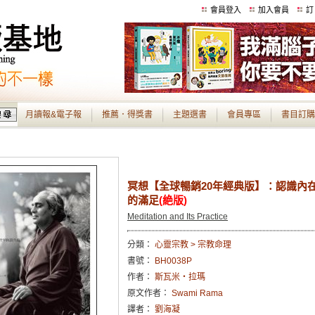
會員登入
加入會員
訂
月讀報&電子報
推薦．得獎書
主題選書
會員專區
書目訂購
冥想【全球暢銷20年經典版】：認識內
的滿足
(絶版)
Meditation and Its Practice
分類：
心靈宗教 > 宗教命理
書號：
BH0038P
作者：
斯瓦米‧拉瑪
原文作者：
Swami Rama
譯者：
劉海凝