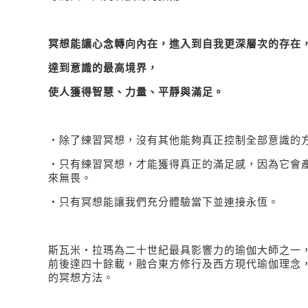
冥想能讓心念轉向內在，進入到自我更深層次的存在
達到意識的最高境界，
使人獲得智慧、
力量、
平靜與滿足。
‧除了練習冥想，沒有其他能夠真正控制全部意識的
‧只有練習冥想，才能獲得真正的滿足感，因為它會
來無畏。
‧只有冥想能讓我們充分體驗當下並連接永恆。
斯瓦米‧拉瑪為二十世紀最具影響力的瑜伽大師之一
前後達四十餘載，融合東方修行及西方現代瑜伽理念
的冥想方法。