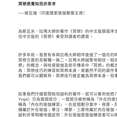
冥想是覺知而非思考
──緹瓦瑞（印度國家瑜伽聯盟主席）
為斯瓦米．拉瑪大師的著作《冥想》的中文版撰寫序
信中文版的《冥想》會受到讀者的讚賞。
許多年前，我曾有幸與拉瑪大師相伴度過了一個月的
冥想方面的見解獨一無二。拉瑪大師誠摯地相信，帕
想」的概念，與哈達瑜伽及密宗傳承中「冥想」的概
為：冥想技巧的練習和冥想本身，是截然不同的兩件
我們都可以觀察到，冥想技巧被定義為冥想本身，但
如果我們仔細查閱帕坦迦利的著作，就可以看到他把
Yoga
）分為兩個部分：一個部分被他稱為「外在的瑜
稱為「內在的瑜伽練習」。在這個劃分當中，夜摩、
攝屬於外在瑜伽；專注、禪那、三摩地屬於內在瑜伽
迦利非常明確地描述到：外在瑜伽是瑜伽練習者可以