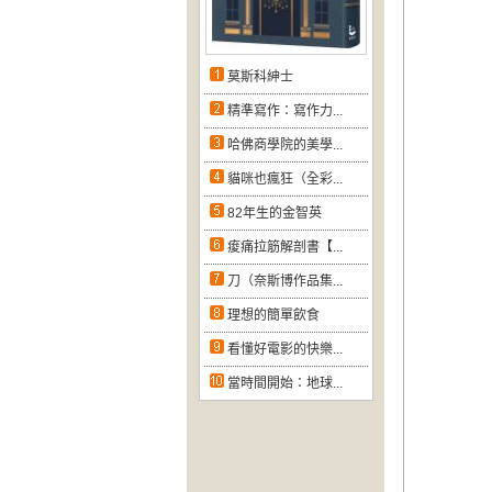
莫斯科紳士
精準寫作：寫作力...
哈佛商學院的美學...
貓咪也瘋狂（全彩...
82年生的金智英
痠痛拉筋解剖書【...
刀（奈斯博作品集...
理想的簡單飲食
看懂好電影的快樂...
當時間開始：地球...