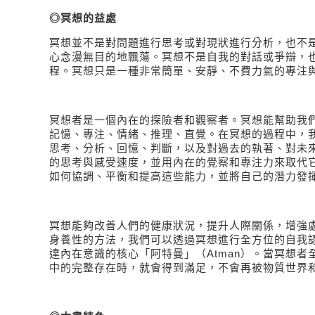
◎冥想的益處
冥想並不是對問題進行思考或對現狀進行分析，也不
心念漫無目的地飄蕩。冥想不是自我的對話或爭辯，
程。冥想只是一種非常簡單、安靜、不費力氣的專注
冥想者是一個內在的探險者和觀察者。冥想能幫助我
記憶、專注、情緒、推理、直覺。在冥想的過程中，
思考、分析、回憶、判斷，以及對過去的執著、對未
的思考與感受速度，並用內在的覺察和專注力來取代
如何協調、平衡和提高這些能力，並將自己的潛力發
冥想能夠改善人們的健康狀況，提升人際關係，增強
身養性的方法，我們可以透過冥想進行全方位的自我
達內在意識的核心「阿特曼」（
Atman
）。當冥想者
中的完整存在時，就會得到滿足，不會再被物質世界