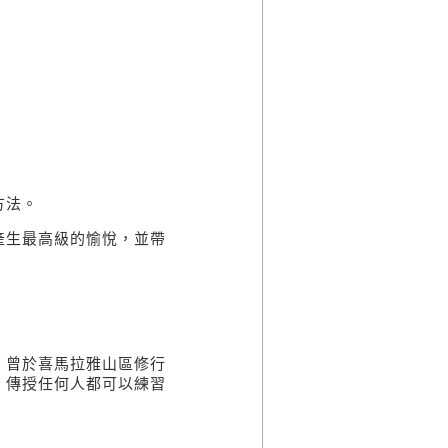
，
方法。
產生最高級的愉悅，並帶
，曾於喜馬拉雅山區修行
，傳授任何人都可以練習