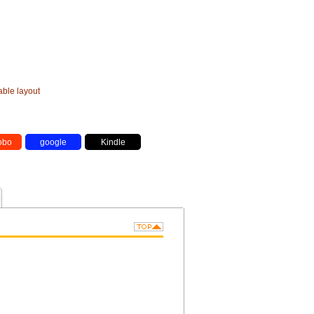
le layout
bo
google
Kindle