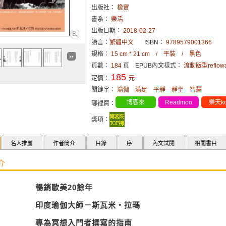
出版社：
橡實
書系：
樂活
出版日期：
2018-02-27
語言：
繁體中文
ISBN：
9789579001366
規格：
15 cm * 21 cm / 平裝 / 黑色
頁數：
184
頁 EPUB內文樣式：
流動版型reflowab
185
定價：
元
關鍵字：
瑜伽
滿足
平靜
靜坐
智慧
博客來
Readmoo
樂天ko
哪裡買：
獎項：
名人推薦
作者簡介
目錄
序
內文試閱
相關書目
介
暢銷歐美
20
餘年
印度瑜伽大師－斯瓦米‧拉瑪
專為冥想入門者撰寫的指南