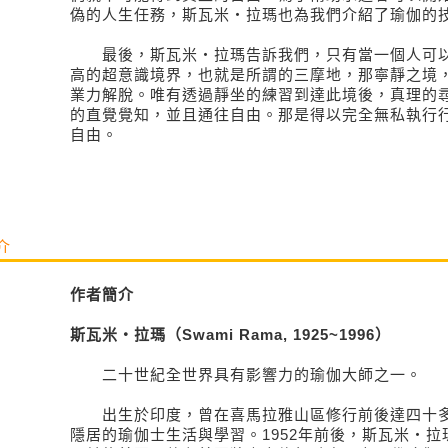
偽的人生任務，斯瓦米‧拉瑪也為我們介紹了瑜伽的
最後，斯瓦米‧拉瑪告訴我們，只有當一個人可以
高的超意識境界，也就是所謂的三摩地，那寧靜之境
業力解脫。唯有透過靜坐的練習到達此境後，真理的
的直覺覺知，並且通往自由。那是得以完全無私執行
自由。
介
作者簡介
斯瓦米‧拉瑪（Swami Rama, 1925~1996）
二十世紀全世界具有影響力的瑜伽大師之一。
出生於印度，曾在喜馬拉雅山區修行前後達四十多
隱居的瑜伽士生活與學習。1952年前後，斯瓦米‧拉瑪