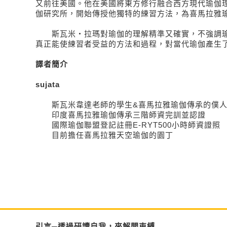
又前往美國。他在美國將東方修行融合西方現代瑜伽
伽研究所，開始傳授他獨特的練習方法，為喜馬拉雅
斯瓦米‧拉瑪對瑜伽的理解精準又確實，不強調瑜
真正能使練習者受益的方法和過程，對當代瑜伽產生
譯者簡介
sujata
斯瓦米韋達老師的學生&喜馬拉雅瑜伽傳承的僕
印度喜馬拉雅瑜伽傳承三階師資完訓並認證
國際瑜伽聯盟登記註冊E-RYT500小時師資證照
目前擔任喜馬拉雅天空瑜伽的園丁
引言─透過研讀自我，來解開束縛