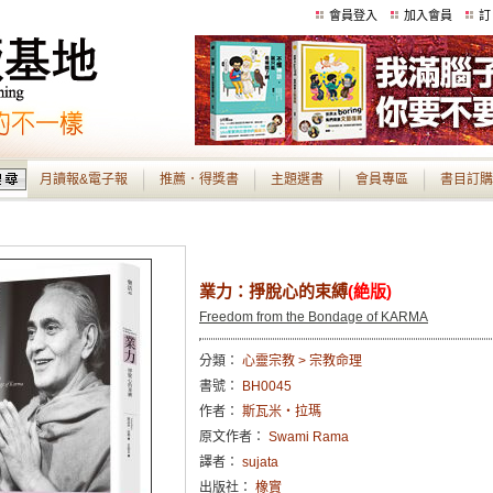
會員登入
加入會員
訂
月讀報&電子報
推薦．得獎書
主題選書
會員專區
書目訂購
業力：掙脫心的束縛
(絶版)
Freedom from the Bondage of KARMA
分類：
心靈宗教 > 宗教命理
書號：
BH0045
作者：
斯瓦米‧拉瑪
原文作者：
Swami Rama
譯者：
sujata
出版社：
橡實