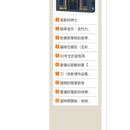
莫斯科紳士
精準寫作：寫作力...
哈佛商學院的美學...
貓咪也瘋狂（全彩...
82年生的金智英
痠痛拉筋解剖書【...
刀（奈斯博作品集...
理想的簡單飲食
看懂好電影的快樂...
當時間開始：地球...