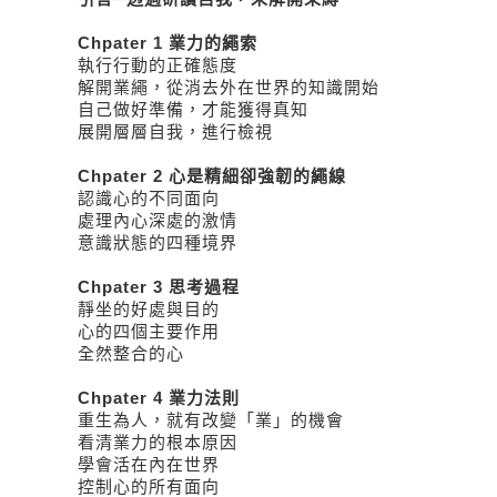
Chpater 1
業力的繩索
執行行動的正確態度
解開業繩，從消去外在世界的知識開始
自己做好準備，才能獲得真知
展開層層自我，進行檢視
Chpater 2
心是精細卻強韌的繩線
認識心的不同面向
處理內心深處的激情
意識狀態的四種境界
Chpater 3
思考過程
靜坐的好處與目的
心的四個主要作用
全然整合的心
Chpater 4
業力法則
重生為人，就有改變「業」的機會
看清業力的根本原因
學會活在內在世界
控制心的所有面向