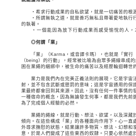
‧希求行動成果的自私欲望，就是一切痛苦的根
‧所謂無執之道，就是善巧無私且帶著愛地執行行
的執著。
‧一個能因為放下行動成果而感受愉悅的人，
◎何謂「業」
「業」（Karma，或音譯卡瑪），也就是「實行（d
（being）的行動」，經常被比喻為由眾多繩線串成
困在業繩的綑綁中，被生命的痛苦以及經歷輪迴轉世
業力是我們內在完美正義法則的展現，它是宇宙法
射，並不包含武斷或懲罰的意味；這是宇宙通用的保
果最終都會回到其來源。因此，沒有任何一件事情的
一種宿命的概念，因為無論發生何事，都是我們先前
為了完成個人經驗的必然。
業繩的繩線，就是行動、想法、欲望，以及深藏於
傾向。在這些構成「業」的各種面向作用下，心一直
外尋求撫慰的狀態，結果讓許多物質、想法、幻想和
意，於是人們變成了這些東西的奴隸。只要心依然處