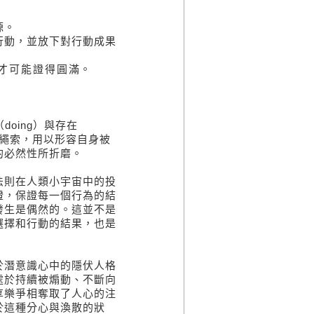
源。
動，並放下對行動成果
才可能證得圓滿。
oing）與存在
的繩索，用以形容自身被
的必然性所折磨。
則在人類小宇宙中的投
證，保證每一個行為的結
發生是偶然的。這並不是
選擇和行動的結果，也是
潛意識心中的隱伏人格
處於持續被煽動、不斷向
享樂爭相奪取了人心的注
於這種分心與渙散的狀