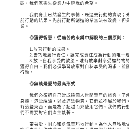
態，我們就喪失從業力中解脫的希望。
我們身上已然發生的事情，是過去行動的實現；未
前行動的結果。先前行動所創造的業無法被改變，但
業。
◎獲得智慧，從痛苦的束縛中解脫的三個原則：
1.放棄行動的成果。
2.善巧地履行責任，讓完成責任成為行動的唯一
3.放下自我享受的欲望。唯有放棄對享受標的物的
獲得自由。我們必須學習放棄對自私享受的渴求，並
行動。
◎無執是愛的最高形式
我們必須把自己當成這個人世間暫居的旅客，了解
身體、這些經驗，以及這些物質，它們並不屬於我們
有這些東西，而是為了超越而來使用它們。我們的行
們不需要對它們產生執著。
帶著愛、耐心和勇氣善巧地行動。為他人無私地做