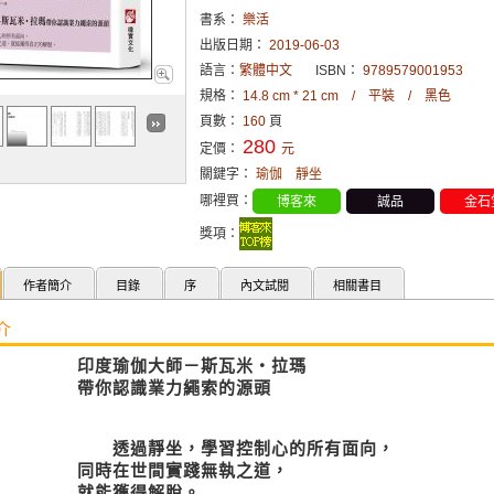
書系：
樂活
出版日期：
2019-06-03
語言：
繁體中文
ISBN：
9789579001953
規格：
14.8 cm * 21 cm / 平裝 / 黑色
頁數：
160
頁
280
定價：
元
關鍵字：
瑜伽
靜坐
哪裡買：
博客來
誠品
金石
獎項：
作者簡介
目錄
序
內文試閱
相關書目
介
印度瑜伽大師－斯瓦米‧拉瑪
帶你認識業力繩索的源頭
透過靜坐，學習控制心的所有面向，
同時在世間實踐無執之道，
就能獲得解脫。