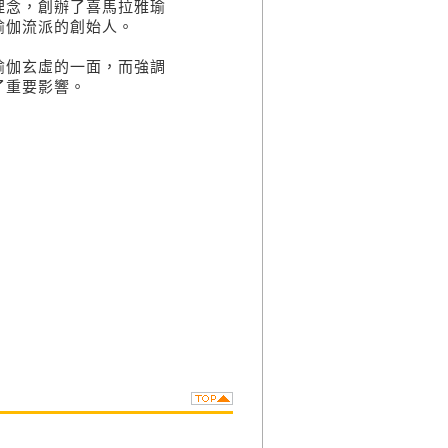
理念，創辦了喜馬拉雅瑜
瑜伽流派的創始人。
伽玄虛的一面，而強調
了重要影響。
人