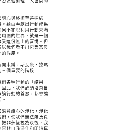
學習這個道理：人世間的
讓心與終極至善連結
樂。藉由奉獻出行動成果
如果不擺脫利用行動來滿
們周圍的世界，就是一個
享受這份無上的喜悅。但
所以我們看不出它豐富與
們的態度。
開束縛，斯瓦米‧拉瑪
的三個重要的階段。
們各種行動的「結果」
。因此，我們必須培育自
無論行動的善惡，都會讓
活。
潛意識心的淨化，淨化
我們，使我們無法觸及真
、把非永恆視為永恆，我
始實踐自我淨化和明辨真