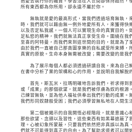
抱愛去執行你的職責。學習活在人世間卻保持超然，
所有東西都為你所用，卻永遠不屬於你。
無執就是愛的最高形式，當我們透過培育無執，來
時，我們就可以藉由無一例外地愛所有人，來獲得快
以及否定私我感，一個人可以實現生命的真實目的。
足私慾的精神，我們就無法真正享受生命。圍繞在我
至喜的阿特曼，而我們來到這世間的目的，就是為了
由於我們一直被自己那貪圖享樂的自私感受所束縛，
真實的原貌。生命本身無需被改變；需要改變的是我
為了展示每個人都必須透過研讀自我，來為自己解
在書中分析了業的架構和心的作用，並說明自我解脫
首先，斯瓦米‧拉瑪明確地告訴我們，祈求得到我
或「成果」的那個欲望，就是我們被俘虜為奴的根源
己練習無執，並為他人福祉供奉出我們行動的成果。
我們形同奴隸般受困；我們必須學習無私地在人間生
第二個被揭示的自我開悟必經階段，就是意識心和
那些欲望、念頭以及習性，這些東西有如黑幕遮蔽了
理。心被幻象所蒙蔽，只要我們依然把非真誤以為真
們就不可能得到真正的自由。為了幫助求道者可以開