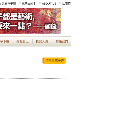
 / 退閱電子報
電子回函卡
ABOUT US
回首頁
單下載
編輯台上
關於大雁
聯絡我們
切換至電子書