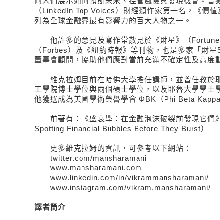
向人們展示如何預期未來、控管風險與發現機會。曾
（LinkedIn Top Voices）財經類作家第一名，《
列為全球金融界最有影響力的百大人物之一。
他許多的意見及寫作常散見於《財星》（Fortun
（Forbes）及《紐約時報》等刊物，也是多家「財星
董事會顧問，協助他們應對當前充滿不確定性及高度
維克拉姆目前在哈佛大學擔任講師，並曾任教於耶
工學院博士學位與兩個碩士學位，以及耶魯大學學士
他獲選成為美國學術榮譽學會 ΦΒΚ（Phi Beta Kap
前著有：《盛衰學：在金融泡沫破裂前發現它們》（Boo
Spotting Financial Bubbles Before They Burst）
更多維克拉姆的資訊，可參考以下網站：
twitter.com/mansharamani
www.mansharamani.com
www.linkedin.com/in/vikrammansharamani/
www.instagram.com/vikram.mansharamani/
譯者簡介