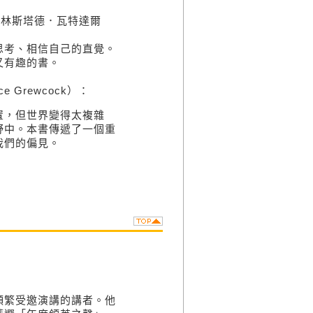
．林斯塔德．瓦特達爾
考、相信自己的直覺。
又有趣的書。
Grewcock）：
，但世界變得太複雜
野中。本書傳遞了一個重
我們的偏見。
繁受邀演講的講者。他