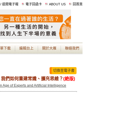
 / 退閱電子報
電子回函卡
ABOUT US
回首頁
單下載
編輯台上
關於大雁
聯絡我們
切換至電子書
，我們如何重建常識、擴充思維？
(絶版)
Age of Experts and Artificial Intelligence