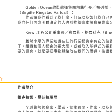
Golden Ocean散裝航運集團前執行長／布列傑
（Birgitte Ringstad Vartdal）：
作者讓我們看到了為什麼、何時以及如何為自己思
我向任何面臨困難決定的人強烈推薦這本訊息量豐富
Kiewit工程公司董事長／布魯斯．格魯科克（Bruce 
雖然小眾的專業知識在任何行業都肯定有它的位置
了，組織和個人都會忽視大局，或者陷入隧道式的視
要的訊息，就是要把事物脈絡放在我們的周邊，檢證
介
作者簡介
維克拉姆．曼莎拉瑪尼
全球趨勢觀察家、學者、諮詢顧問、作家，以及頻