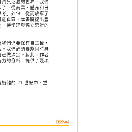
且資訊氾濫的世界，我們
考了。從商業、體育和日
思考」外包，從而放棄了
可能盲區，本書將提出豐
助，使常理與獨立思辨的
我們仍要保有自主權，
裡。我們必須要能同時具
自己做決定。對此，作者
有力的分析，提供了幾項
雜的 21 世紀中，重