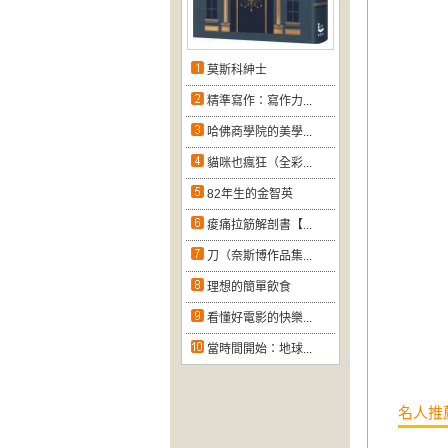
莫斯科紳士
精準寫作：寫作力...
哈佛商學院的美學...
貓咪也瘋狂（全彩...
82年生的金智英
痠痛拉筋解剖書【...
刀（奈斯博作品集...
理想的簡單飲食
看懂好電影的快樂...
當時間開始：地球...
名人推