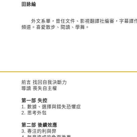
田詠綸
外文系畢，曾任文件、影視翻譯社編審，字幕譯作散見H
頻道。喜愛散步、閱讀、學舞。
前言 找回自我決斷力
導讀 喪失自主權
第一部 失控
1. 數據、選擇與錯失恐懼症
2. 思考外包
第二部 後續效應
3. 專注的利與弊