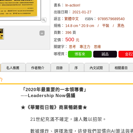
書系：
In-action!
出版日期：
2021-01-27
語言：
繁體中文
ISBN：
9789579689540
規格：
14.8 cm * 20.9 cm / 平裝 / 黑色
頁數：
396
頁
500
定價：
元
關鍵字：
思考
專注力
思維
哪裡買：
博客來
誠品
金石
名人推薦
作者簡介
目錄
序
內文試閱
相關書目
介
「2020年最重要的一本領導書」
──Leadership Now倡議
★《華爾街日報》商業暢銷書★
21世紀充滿不確定，讓人難以招架。
數據爆炸、選擇激增，這使我們習慣向AI算法與