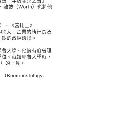
獲選「年度領英之聲」
價值》雜誌（Worth）也將他
e）、《富比士》
500大」企業的執行長及
動態的政經環境。
魯大學。他擁有麻省理
學位。就讀耶魯大學時，
pa）的一員。
mbustology: