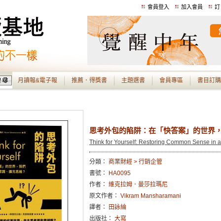
會員登入
加入會員
訂
月讀報&電子報
推薦．得獎書
主題選書
會員專區
書目訂購
思考外包的陷阱：在「快答案」的世界
Think for Yourself: Restoring Common Sense in an 
分類：
商業財經 > 行銷企管
書號：
HA0095
作者：
維克拉姆．曼莎拉瑪尼
原文作者：
Vikram Mansharamani
譯者：
田詠綸
出版社：
大寫