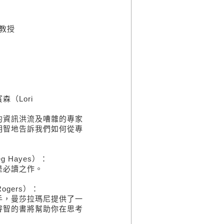
教授
（Lori
資訊洪流及嘈雜的專家
明智地告訴我們如何從專
Hayes）：
必讀之作。
gers）：
，曼莎拉瑪尼提供了一
睿智的書將幫助你在思考