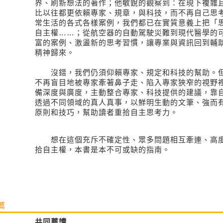
界、刷新想法的著作；他敏銳的觀察到：在現下複雜
比以往都更依賴專家、規章，與科技，而不再自己思
常生活的各式各樣案例，我們都已在實質意義上把「
自主權……；從航空器的自動駕駛災難到現代醫學的
富的案例、激盪新的思考習慣，讓專業與資訊回到輔
精神歸來。
沒錯，我們仍須仰賴專家、規定和科技的幫助。但
不再盲目地被專家牽著鼻子走、陷入專家狹窄的視野
備深度與廣度，主動整合專家、科技提供的建議，靠
透過不同領域的真人真事，以鮮明生動的文筆、強而
原則和技巧，幫助讀者重拾自主思考力。
想在這個充斥不確定性、眾多問題相互牽連、高度複
拾自主權，本書是本不可或缺的指南。
薦
共同薦讀