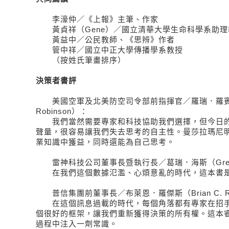
李濠仲／《上報》主筆、作家
黃貞祥（Gene）／國立清華大學生命科學系助理
黃益中／公民教師、《思辨》作者
管中祥／國立中正大學傳播學系教授
（按姓氏筆畫排序）
決策者書評
美國空軍及北美防空司令部前指揮官／羅瑞．羅賓森
Robinson）：
我們當然需要專家和科技協助我們選擇，但今日的
聲量，很容易讓我們失去思考的自主性。曼莎拉瑪尼
業知識中獲益，同時還能為自己思考。
雷神科技公司董事長暨執行長／葛瑞．海斯（Greg 
在我們這個數據氾濫、心煩意亂的時代，這本書是
普信集團前董事長／布萊恩．羅傑斯（Brian C. Ro
在這個訊息過載的時代，每個角落都有專家在招手
個很好的框架，讓我們重新獲得決策的所有權。這本
過程中注入一劑常識。