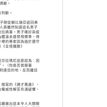
凋敝。
行判斷。
男子剛從賴比瑞亞返回美
人員雖然知道這名男子
波拉病毒。男子確診染疫
為體溫未達禁飛標準，得
件裡的專家因為過於遵守
影《全境擴散》
莎拉瑪尼這麼認為：因
了。（你是否曾跟著
快到達目的地，反而離目
撰寫的《通才萬歲》，
的權威性解答充滿疑懼，
續展出這本令人大開眼