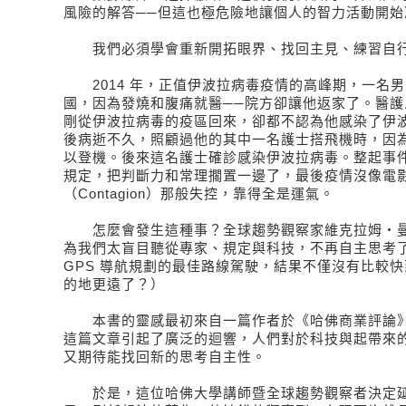
風險的解答──但這也極危險地讓個人的智力活動開始
我們必須學會重新開拓眼界、找回主見、練習自
2014 年，正值伊波拉病毒疫情的高峰期，一名
國，因為發燒和腹痛就醫──院方卻讓他返家了。醫護
剛從伊波拉病毒的疫區回來，卻都不認為他感染了伊
後病逝不久，照顧過他的其中一名護士搭飛機時，因
以登機。後來這名護士確診感染伊波拉病毒。整起事
規定，把判斷力和常理擱置一邊了，最後疫情沒像電
（Contagion）那般失控，靠得全是運氣。
怎麼會發生這種事？全球趨勢觀察家維克拉姆‧曼
為我們太盲目聽從專家、規定與科技，不再自主思考
GPS 導航規劃的最佳路線駕駛，結果不僅沒有比較
的地更遠了？）
本書的靈感最初來自一篇作者於《哈佛商業評論》
這篇文章引起了廣泛的迴響，人們對於科技與起帶來
又期待能找回新的思考自主性。
於是，這位哈佛大學講師暨全球趨勢觀察者決定延