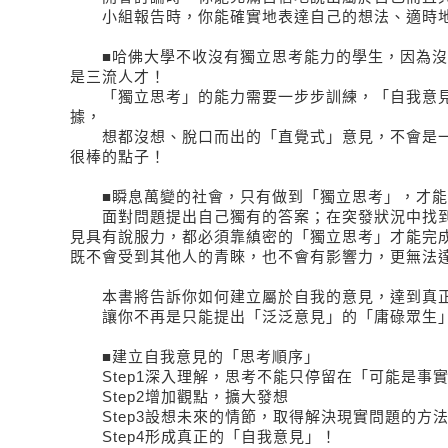
小組報告時，你能確實地表達自己的想法、適時地
■哈佛大學不收沒有獨立思考能力的學生，因為沒
是三流人才！
「獨立思考」的能力需要一步步訓練，「自我意見
據，
想都沒想、脫口而出的「直覺式」意見，不會是一
很棒的點子！
■瞬息萬變的社會，只有做到「獨立思考」，才能
面對問題提出自己獨有的答案；在突發狀況中找到
見具有說服力，都必須靠縝密的「獨立思考」才能完
既不會受到其他人的青睞，也不會有影響力，更無法
本書將告訴你如何建立屬於自我的意見，達到真正
讓你不再是只能提出「泛泛意見」的「庸碌眾生
■建立自我意見的「思考順序」
Step1深入理解，思考不能只停留在「可能是事
Step2增加觀點，擴大發想
Step3設想未來的情節，取得解決現實問題的方
Step4形成真正的「自我意見」！