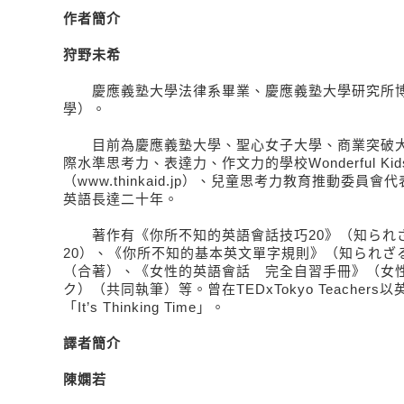
作者簡介
狩野未希
慶應義塾大學法律系畢業、慶應義塾大學研究所博
學）。
目前為慶應義塾大學、聖心女子大學、商業突破大
際水準思考力、表達力、作文力的學校Wonderful Ki
（www.thinkaid.jp）、兒童思考力教育推動委員
英語長達二十年。
著作有《你所不知的英語會話技巧20》（知られ
20）、《你所不知的基本英文單字規則》（知られざ
（合著）、《女性的英語會話 完全自習手冊》（女性
ク）（共同執筆）等。曾在TEDxTokyo Teachers以
「It’s Thinking Time」。
譯者簡介
陳嫻若