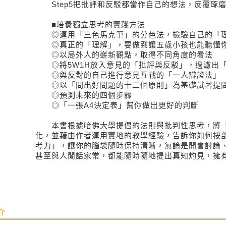
Step5把批評和反駁都當作自己的想法，反覆琢
■培養獨立思考的實踐方法
◎運用「三色馬克筆」的分色法，檢驗自己的「
◎真正的「理解」，要做到讓五歲小孩也能聽懂
◎以局外人的嶄新觀點，取得不同角度的看法
◎將5W1H放入意見的「批評與反駁」，過濾出
◎與反對的自己進行意見互戰的「一人辯證法」
◎以「問出好問題的十二個原則」為基礎試著提
◎預測未來的四個步驟
◎「一張A4決定表」幫你做出更好的判斷
本書根據哈佛大學提倡的法則與批判性思考，將「
化，並藉由作者運用實地的教學經驗，告訴你如何按
考力」，讓你的腦袋隨時保持清晰，無論是開會討論
甚至與人閒話家常，都能隨時隨地提出真知灼見，擁
介