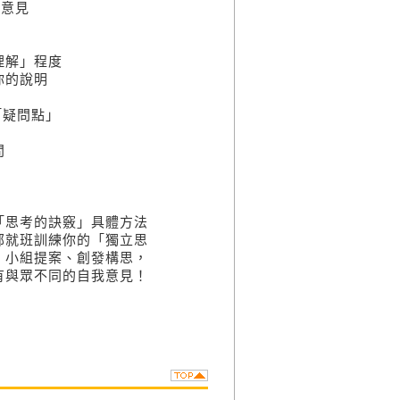
磨意見
理解」程度
你的說明
「疑問點」
問
思考的訣竅」具體方法
部就班訓練你的「獨立思
、小組提案、創發構思，
有與眾不同的自我意見！