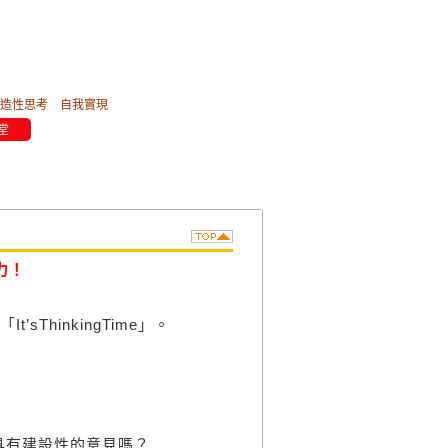
造性思考
自我實現
堂
力！
sThinkingTime」。
有建設性的意見嗎？