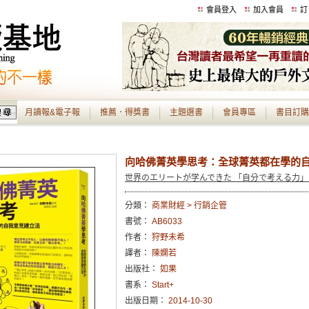
會員登入
加入會員
訂
月讀報&電子報
推薦．得獎書
主題選書
會員專區
書目訂購
向哈佛菁英學思考：全球菁英都在學的
世界のエリートが学んできた 「自分で考える力
分類：
商業財經 > 行銷企管
書號：
AB6033
作者：
狩野未希
譯者：
陳嫻若
出版社：
如果
書系：
Start+
出版日期：
2014-10-30