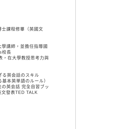
士課程修畢（英國文
學講師，並擔任指導國
ds校長
會代表，在大學教授思考力與
ざる英会話のスキル
る基本英単語のルール）
の英会話 完全自習ブッ
英文發表TED TALK