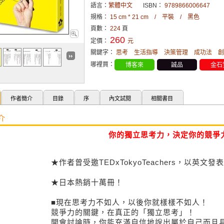
語言：
繁體中文
ISBN：
9789866006647
規格：
15 cm * 21 cm / 平裝 / 黑色
頁數：
224
頁
260
定價：
元
關鍵字：
思考
生活指導
決策管理
成功法
創
哪裡買：
博客來
誠品
金石
作者簡介
目錄
序
內文試閱
相關書目
介
你的獨立思考力，決定你的競爭
★作者曾受邀TEDxTokyoTeachers，以英文發表「It’
★日本熱銷十萬冊！
■現在思考力不如人，以後你就樣樣不如人！
競爭力的關鍵，在真正的「獨立思考」！
開會討論時，你能充滿自信地說出屬於自己而且具