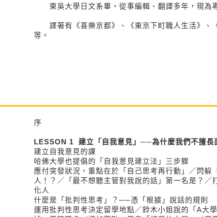
東吳大學日文系畢，從事編輯、翻譯多年，現為
譯著有《喜樂京都》、《東京下町職人生活》、《
等。
序
LESSON 1 建立「自我意見」──為什麼我們不擅
建立自我意見的課
哈佛大學也提倡的「自我意見建立法」三步驟
應付突發狀況，重點在於「自己思考再行動」／閃躲
人！？／「最不想聽主管對我說的話」第一名是？／
化人
什麼是「批判性思考」？──憑「根據」說話的規則
運用批判性思考決定留學地點／鈴木小姐說的「A大