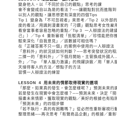
變身他人，以「不同於自己的觀點」思考的課
會不會變成自以為是的看法？──讓觀點對抗而進階到
以別人的觀點，讓思想更有深度的四個Tips
Tip 1 變身為「不可忽視者」來思考／Tip 2 以外
度的看法／用諷刺漫畫家的「刁鑽」觀點思考女性雇
看穿當事者容易忽略的重點／Tip 3 一人辯證法的
己」）／Tip 4 重新審視「批駁清單」／珍惜能把
駁來深化「自我意見」／該數據可相信嗎？
在「正確答案不只一個」的案例中使用的一人辯證法
「意料外」的狀況該如何判斷？──思考突發狀況的程
二擇一的「意料外」／下個月開始，主管換成外國人
外」／Tip 「單人腦力激盪」的飛躍訣竅／用「單人
天接待客人的方法／想點子的方法
習慣一人辯證法的練習
LESSON 4 用未來的情節取得現實的選項
「那麼，如果真的發生，會怎麼樣呢？」預測未來的
若是發生在現實中會怎麼樣？──預測未來，決定「現
描畫未來情節，獲取現實的觀點／美好的根據也有陷
「預測未來」的四個步驟
「若不執行，真的有困難嗎？」從必然性重新審視行
整理思緒──再次思考「有聲商品企劃」的根據／重新