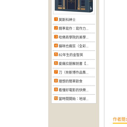
莫斯科紳士
精準寫作：寫作力...
哈佛商學院的美學...
貓咪也瘋狂（全彩...
82年生的金智英
痠痛拉筋解剖書【...
刀（奈斯博作品集...
理想的簡單飲食
看懂好電影的快樂...
當時間開始：地球...
作者簡