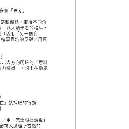
多個「思考」
部的嶄新觀點，取得不同角
用／以人類學者的格局，
建議（活用「另一個自
你推進事實坑的反駁／用反
序
……大方向明確的「意料
腦力激盪」，想出在颱風
課
在」該採取的行動
阱
動／用「完全根據清單」
審視太過理所當然的