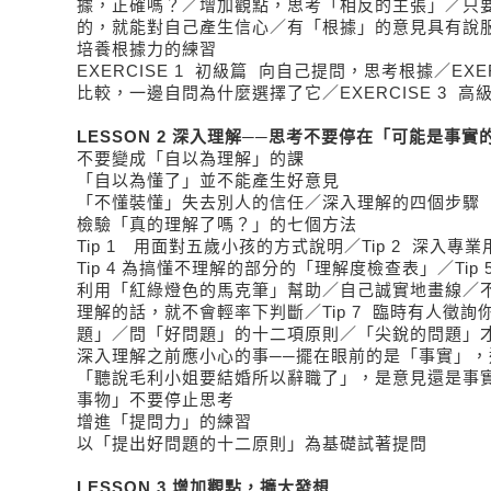
據，正確嗎？／增加觀點，思考「相反的主張」／只
的，就能對自己產生信心／有「根據」的意見具有說
培養根據力的練習
EXERCISE 1 初級篇 向自己提問，思考根據／EXER
比較，一邊自問為什麼選擇了它／EXERCISE 3 
LESSON 2 深入理解──思考不要停在「可能是事實
不要變成「自以為理解」的課
「自以為懂了」並不能產生好意見
「不懂裝懂」失去別人的信任／深入理解的四個步驟
檢驗「真的理解了嗎？」的七個方法
Tip 1 用面對五歲小孩的方式說明／Tip 2 深入專業用
Tip 4 為搞懂不理解的部分的「理解度檢查表」／Tip 5 
利用「紅綠燈色的馬克筆」幫助／自己誠實地畫線／
理解的話，就不會輕率下判斷／Tip 7 臨時有人徵
題」／問「好問題」的十二項原則／「尖銳的問題」
深入理解之前應小心的事──擺在眼前的是「事實」，
「聽說毛利小姐要結婚所以辭職了」，是意見還是事
事物」不要停止思考
增進「提問力」的練習
以「提出好問題的十二原則」為基礎試著提問
LESSON 3 增加觀點，擴大發想