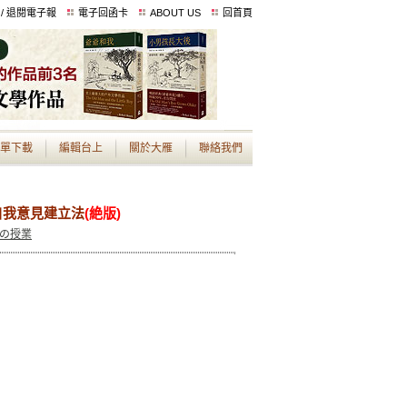
 / 退閱電子報
電子回函卡
ABOUT US
回首頁
單下載
編輯台上
關於大雁
聯絡我們
自我意見建立法
(絶版)
」の授業