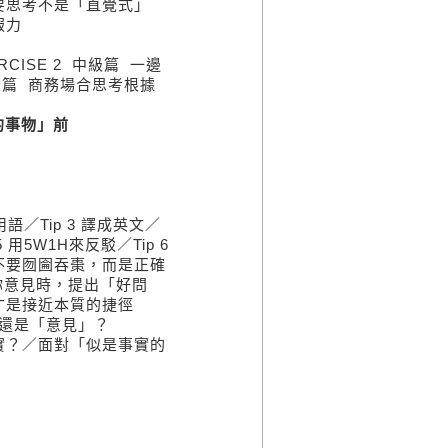
要思考不是「直覺式」
服力
CISE 2 中級篇 一邊
高級篇 商務場合思考根據
的事物」前
語／Tip 3 譯成英文／
用5W1H來反駁／Tip 6
不要囫圇吞棗，而是正確
詢你意見時，提出「好問
才是接近本質的捷徑
還是「意見」？
實？／面對「似是事實的