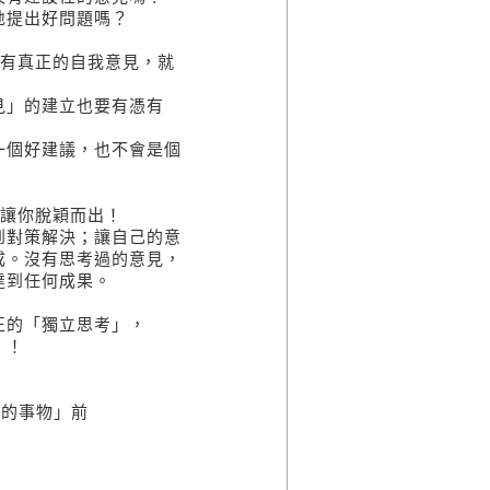
提出好問題嗎？
有真正的自我意見，就
」的建立也要有憑有
個好建議，也不會是個
讓你脫穎而出！
對策解決；讓自己的意
成。沒有思考過的意見，
達到任何成果。
的「獨立思考」，
」！
實的事物」前
法