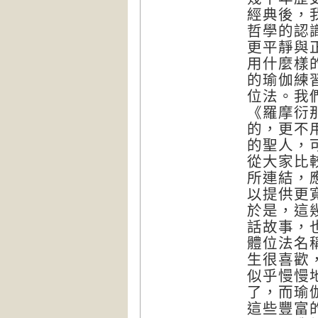
經典後，
哲學的認
更平靜與
用什麼樣
的瑜伽練
位法。我們
《羅摩衍那
的，更不
的聖人，
從大家比
所連結，
以提供更
於是，這
話故事，
體位法名
生很喜歡
似乎慢慢
了，而瑜
這些豐富