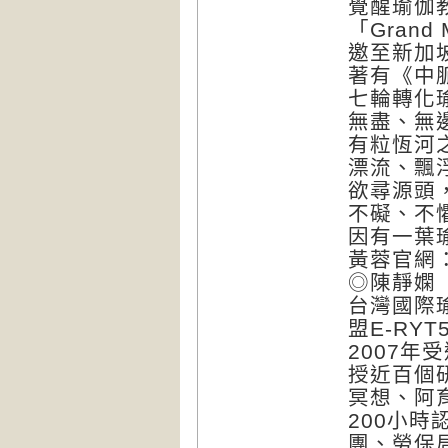
覺醒瑜伽教
「Grand 
邀至新加
著有《中
七輪轉化
無盡、無
有粒恆河
漂流、飄
欲尋源頭
不礙、不
因有一葉
黃蓉官網：htt
◎陳靜嫻（瑜
台灣國際瑜
盟E-RY
2007年
授近百個
冥想、阿
200小
團、勞保