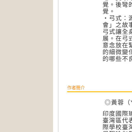
覺。後彎
覺。
‧弓式：
會」之故
弓式讓全
展。在弓
意念放在
的細微變
的哪些不
作者簡介
◎黃蓉（Yo
印度國際瑜伽協
臺灣區代
際學校臺灣分