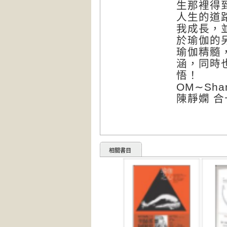
生那裡得
人生的道
我成長，
於瑜伽的
瑜伽精髓
涵，同時
悟！
OM∼Shant
陳靜嫻 
相關書目