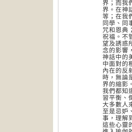
界；而我
界。在神
等；在我
同學、同
咒和恩典
祝福。不
望及誘惑
念的影響
神話中的
中面對的
內在的反
時，無論
界的縮影
我們都知
習平衡、
大多數人
至是忌妒
事，理解
這些心靈
進入瑜伽