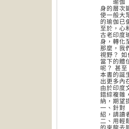
瑜伽（Y
身的層次
使一般大
的瑜伽已
至於，心
古老印度
身，轉化
那麼，我
視野？ 
當下的體
呢？ 甚
本書的誕
出更多內
由於印度
錯綜複雜
納，期望
一、針對
紹，請讀
二、用輕
的來龍去