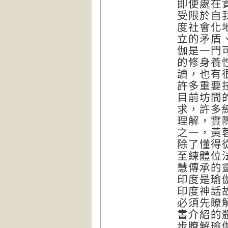
即使處在
受限於自
度社會化
立的矛盾
伽是一門
的修身養
讀，也有
許多重要
目前坊間
求，許多
理解，實
之一，黃
除了懂得
至練體位
慧傳承的
印度是瑜
印度神話
必須先瞭
書介紹的
步瞭解瑜