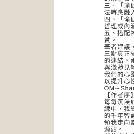
三、「瑜
法時應融
四、「瑜
哲理或內
五、搭配
賞。
筆者建議
三點真正
的連結。
與淺薄見
我們的心
以提升心
OM∼Shant
【作者序
每每沉浸
練中，我
的千年智
領我走向
源頭。