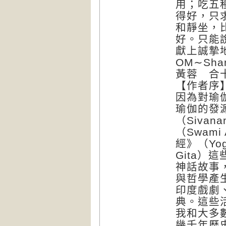
用；吃五
得好，只
和靜坐，
好。只能
獻上誠摯
OM∼Shant
黃蓉 合
【作者序
因為對瑜
瑜伽的發
（Sivan
（Swami
經》（Yog
Gita
神話故事
與哲學產
印度戲劇
典。這些
我和大多
幾千年歷