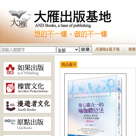
月讀報&電子報
推薦