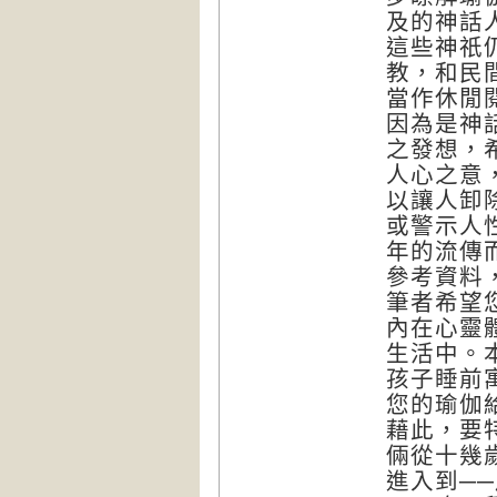
及的神話
這些神祇
教，和民
當作休閒
因為是神
之發想，
人心之意
以讓人卸
或警示人
年的流傳
參考資料
筆者希望
內在心靈
生活中。
孩子睡前
您的瑜伽
藉此，要
倆從十幾
進入到─