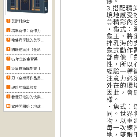
係。
3.搭配
境地感受
◎精彩內
莫斯科紳士
‧龜式：
精準寫作：寫作力...
龜王，將
哈佛商學院的美學...
拌乳海的
龜式動作
貓咪也瘋狂（全彩...
部會像「
82年生的金智英
性，所以
痠痛拉筋解剖書【...
經驗一種
注意力必
刀（奈斯博作品集...
外在的環
理想的簡單飲食
因此，會
看懂好電影的快樂...
樣。
‧魚式：
當時間開始：地球...
同。世界
物，以重
每一次練
地，雙眼