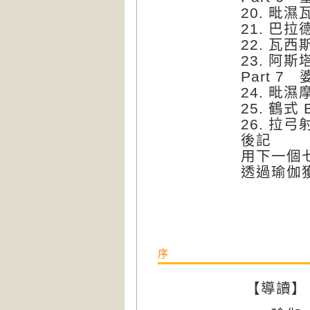
20. 毗濕瓦
21. 巴拉德
22. 瓦西斯
23. 阿斯塔
Part 7 
24. 毗濕摩
25. 鶴式 
26. 拉弓射
後記
用下一個
透過瑜伽
序
【導讀】