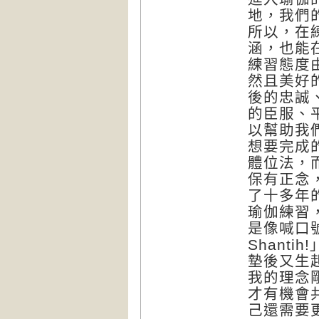
地，我們
所以，在
涵，也能
練習態度
然且美好
後的忠誠
的臣服、
以幫助我
想要完成
體位法，
保有正念
了十多年
瑜伽練習
是像喊口號般
Shant
墊後又生
我的理念
才有機會
己還需要