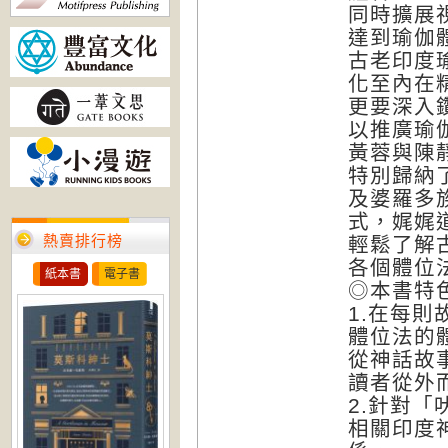
同時擴展
達到瑜伽
古老印度
化至內在
更要深入
以推廣瑜
黃蓉與陳
特別歸納
及婆羅多
式，娓娓
熱賣排行榜
輕鬆了解
各個體位
紙本書
電子書
◎本書特
1.在每
體位法的
從神話故
讀者從外
2.針對
相關印度