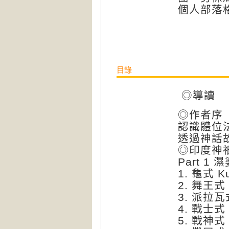
個人部落格：ht
目錄
◎導讀
◎作者序
認識體位
透過神話
◎印度神
Part 1 濕
1. 龜式 K
2. 舞王式 
3. 派拉瓦式
4. 戰士式 V
5. 戰神式 