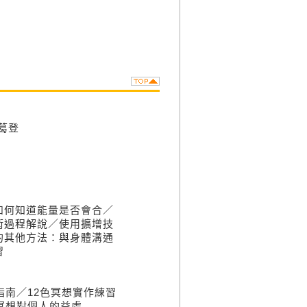
葛登
如何知道能量是否會合／
術過程解說／使用擴增技
的其他方法：與身體溝通
習
指南／12色冥想實作練習
冥想對個人的益處