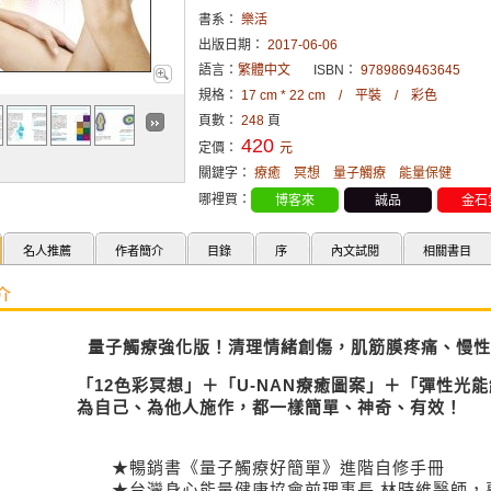
書系：
樂活
出版日期：
2017-06-06
語言：
繁體中文
ISBN：
9789869463645
規格：
17 cm * 22 cm / 平裝 / 彩色
頁數：
248
頁
420
定價：
元
關鍵字：
療癒
冥想
量子觸療
能量保健
哪裡買：
博客來
誠品
金石
名人推薦
作者簡介
目錄
序
內文試閱
相關書目
介
量子觸療強化版！清理情緒創傷，肌筋膜疼痛、慢性
「12色彩冥想」＋「U-NAN療癒圖案」＋「彈性光
為自己、為他人施作，都一樣簡單、神奇、有效！
★暢銷書《量子觸療好簡單》進階自修手冊
★台灣身心能量健康協會前理事長 林時維醫師，