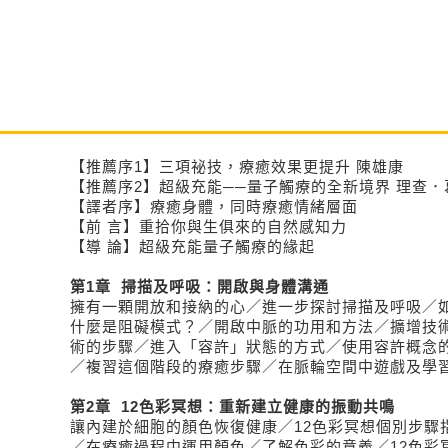
【推薦序1】三項祕技，療癒效果更提升 陳雄康
【推薦序2】超級充能──量子觸療的全新境界 理查．
【譯者序】療癒身體，同時療癒情緒層面
【前 言】重拾你與生俱來的自然感知力
【導 論】超級充能量子觸療的緣起
第1章 掃描及呼吸：開啟與身體溝通
擁有一顆開放和接納的心／進一步探討掃描及呼吸／
什麼是阻礙模式？／開啟中脈的功用和方法／擴增技
術的步驟／進入「容許」狀態的方式／使用容許概念
／複習這個階段的療癒步驟／在脈輪空間中遊戲及學
第2章 12色彩冥想：重新建立健康的振動共鳴
讓內建於細胞的顏色恢復健康／12色彩冥想個別步驟
／在療癒過程中運用顏色／了解色彩的意義／12色彩