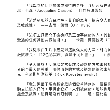
「我學到的比我想像或期待的更多，介紹及解釋得
琳．卡森（Jacqueline Carson），自然療法醫師
「清楚呈現並容易理解。艾倫的思考，擁有令人難
及敏感性。」——吉尼．凱爾（Gini Kyle）
「這項工具提高了療癒師及正從事療癒的人，其創
受過的任何其他共振技術。」——卡羅．蘭德拉姆（Carol
「我從未在生活中感覺到這麼強大的力量、能力及
級數增長。『12色彩冥想』真是不同凡響。」——山姆．
「令人驚訝！艾倫以非常有趣及輕鬆的方式來教授
者給予最大的尊重。用很清楚的方式及適當的細節來
克．科羅斯坦謝斯基（Rick Korosteshevsky）
「我知道量子觸療將會是這個變革時刻的一個積極
動去接觸人們時，事情會變好，人們被療癒，地球也
能量及鼓勵。這真是沒有限制啊！」——瓊．德比謝（Joan