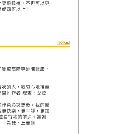
上突飛猛進，不但可以更
倍或四倍以上！
觸療高階導師陳雄康，
次的人，我衷心地推薦
單》作者 理查．戈登
作色彩冥想後，我的感
我更快樂，更平靜，更加
並看待我的前途。謝謝
——希瑟．丘吉爾