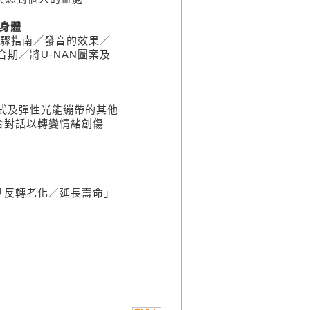
復身體
步驟指南／發音的效果／
期／將U-NAN圖案及
模式及彈性光能繃帶的其他
合對話以轉變情緒創傷
「反轉老化／延長壽命」