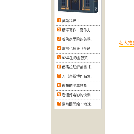
莫斯科紳士
精準寫作：寫作力...
哈佛商學院的美學...
名人推
貓咪也瘋狂（全彩...
82年生的金智英
痠痛拉筋解剖書【...
刀（奈斯博作品集...
理想的簡單飲食
看懂好電影的快樂...
當時間開始：地球...