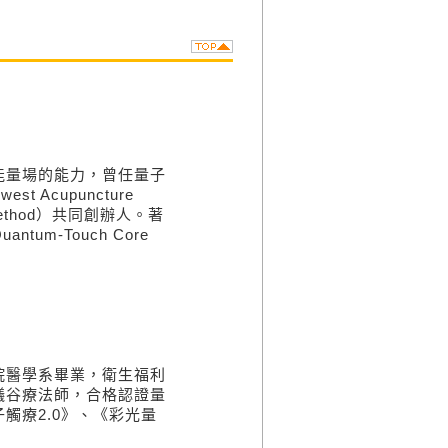
量場的能力，曾任量子
Acupuncture
Method）共同創辦人。著
m-Touch Core
醫學系畢業，衛生福利
礒谷療法師，合格認證量
觸療2.0》、《彩光量