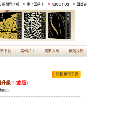
 / 退閱電子報
電子回函卡
ABOUT US
回首頁
單下載
編輯台上
關於大雁
聯絡我們
切換至電子書
再升級！
(絶版)
iques