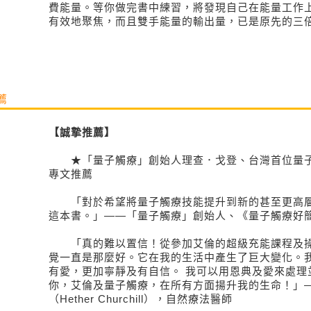
費能量。等你做完書中練習，將發現自己在能量工作
有效地聚焦，而且雙手能量的輸出量，已是原先的三
薦
【誠摯推薦】
★「量子觸療」創始人理查．戈登、台灣首位量子
專文推薦
「對於希望將量子觸療技能提升到新的甚至更高層
這本書。」——「量子觸療」創始人、《量子觸療好簡
「真的難以置信！從參加艾倫的超級充能課程及操
覺一直是那麼好。它在我的生活中產生了巨大變化。
有愛，更加寧靜及有自信。 我可以用恩典及愛來處理
你，艾倫及量子觸療，在所有方面揚升我的生命！」
（Hether Churchill），自然療法醫師