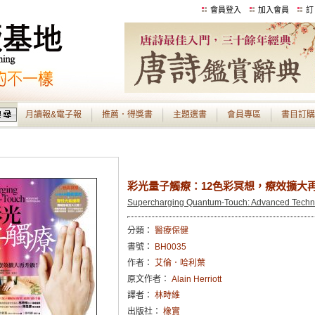
會員登入
加入會員
訂
月讀報&電子報
推薦．得獎書
主題選書
會員專區
書目訂購
彩光量子觸療：12色彩冥想，療效擴大
Supercharging Quantum-Touch: Advanced Techn
分類：
醫療保健
書號：
BH0035
作者：
艾倫．哈利葉
原文作者：
Alain Herriott
譯者：
林時維
出版社：
橡實