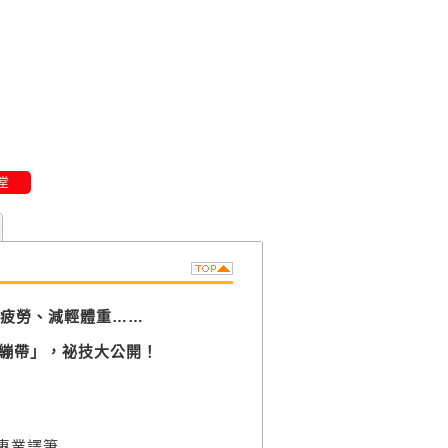
堂
疲勞、減輕體重……
能繃帶」，祕技大公開！
專業譯筆