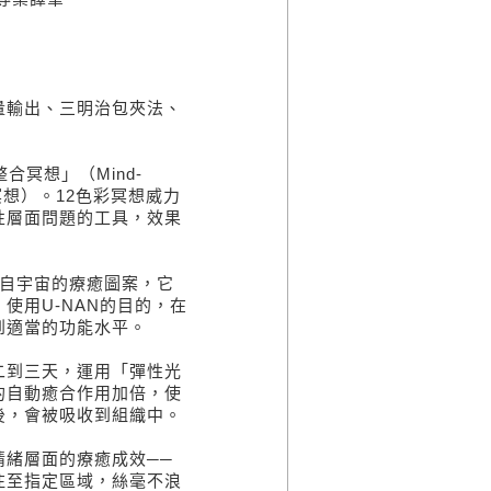
輸出、三明治包夾法、
冥想」（Mind-
MBS整合冥想）。12色彩冥想威力
性層面問題的工具，效果
來自宇宙的療癒圖案，它
使用U-NAN的目的，在
到適當的功能水平。
到三天，運用「彈性光
的自動癒合作用加倍，使
後，會被吸收到組織中。
緒層面的療癒成效──
注至指定區域，絲毫不浪