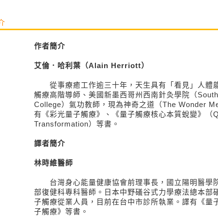
介
作者簡介
艾倫．哈利葉（Alain Herriott）
從事療癒工作逾三十年，天生具有「看見」人體能
觸療高階導師、美國新墨西哥州西南針灸學院（Southwest 
College）氣功教師，現為神奇之道（The Wonder 
有《彩光量子觸療》、《量子觸療核心本質蛻變》（Quantu
Transformation）等書。
譯者簡介
林時維醫師
台灣身心能量健康協會前理事長，國立陽明醫學院
部復健科專科醫師。日本中野礒谷式力學療法總本部
子觸療從業人員，目前在台中市診所執業。譯有《量子
子觸療》等書。