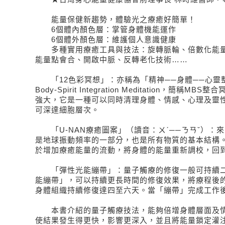
能量保健新趨勢，體驗光之療癒好簡單！
6個體內顏色層：掌管身體機能運作
6個體外顏色層：維護個人意識健康
多種實用療癒工具與技法：旋轉脈輪、倍數化能量
能量點會合、開啟中脈、反轉老化技術……
「12色彩冥想」：亦稱為「精神──身體──心靈整合
Body-Spirit Integration Meditation，簡稱
強大，它是一種可以同時清理身體、情感、心理及靈
可深達細胞層次。
「U-NAN療癒圖案」（讀音：ㄨˊ──ㄋㄢˇ）：
是地球振動頻率的一部分，也是所有物質的基本結構。
於增加療癒能量的流動，將身體的能量重新調校，回
「彈性光能繃帶」：量子觸療的修復一般可持續二
能繃帶」，可以持續更長時間的修復效果，將療程後
身體組織持續修復達四至六天。當「繃帶」完成工作
本書介紹的量子觸療技法，能夠倍增身體層面及情
使結果發生得更快，影響更深入，並且將能量鎖定灌