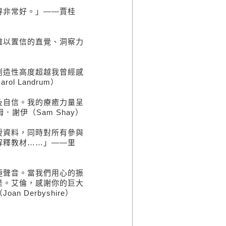
非常好。」——賈桂
以置信的直覺、洞察力
造性高度超越我曾經感
 Landrum）
自信。我的療癒力量呈
謝伊（Sam Shay）
資料，同時對所有參與
解釋教材……」——里
聲音。當我們用心的振
是。艾倫，感謝你的巨大
 Derbyshire）