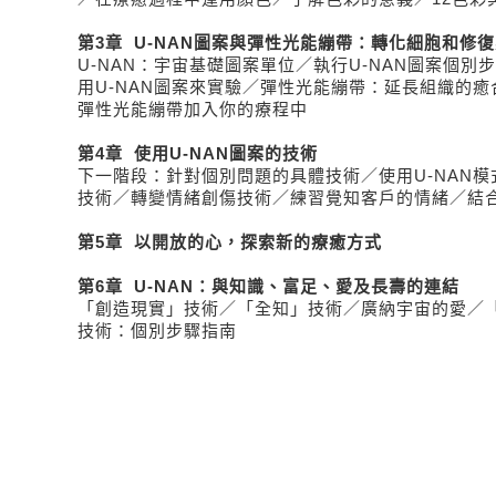
第3章 U-NAN圖案與彈性光能繃帶：轉化細胞和修
U-NAN：宇宙基礎圖案單位／執行U-NAN圖案個別
用U-NAN圖案來實驗／彈性光能繃帶：延長組織的癒合
彈性光能繃帶加入你的療程中
第4章 使用U-NAN圖案的技術
下一階段：針對個別問題的具體技術／使用U-NAN
技術／轉變情緒創傷技術／練習覺知客戶的情緒／結
第5章 以開放的心，探索新的療癒方式
第6章 U-NAN：與知識、富足、愛及長壽的連結
「創造現實」技術／「全知」技術／廣納宇宙的愛／
技術：個別步驟指南