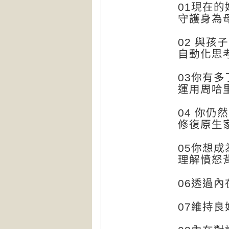
01現在
守護身為
02 與
自動化思
03你有
運用周哈
04 你
修復原生
05你想
理解憤怒
06透過
07維持