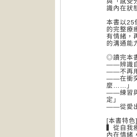
與「感受
識內在狀
本書以2
的完整療
有情緒，
的溝通能
◎讀完本
——辨識
——不再
——在衝
麼……」
——練習
定」
——從愛
[本書特色
▍從自我
內在情緒