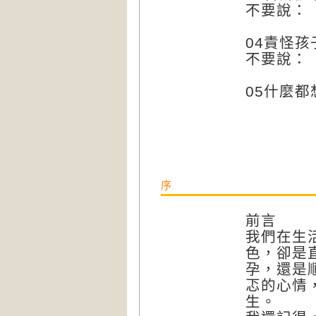
不要說：
04責怪
不要說：
05什麼
序
前言
我們在生
色，卻是
孕，還是
忑的心情
生。