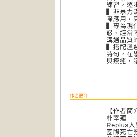
練習，逐
▍非暴力
際應用，
▍專為現
惑、經常
溝通品質
▍搭配溫
詩句，在
與療癒，
作者簡介
【作者簡
朴宰蓮
Replus
國際死亡教育