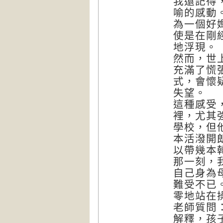
我還記得
喻的感動
為一個好
使是在剛
地浮現。
然而，世
充滿了慌
式，會懷
失望。
這種感受
裡，尤其
學校，但
本活潑開
以帶幾本
那一刻，
自己身為
難受不已
零地站在
老師質問
解釋，孩