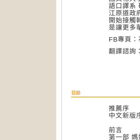
語口譯系
江原道政
開始接觸
是讓更多
FB專頁
翻譯諮詢：cy
目錄
推薦序
中文新版
前言
第一部 