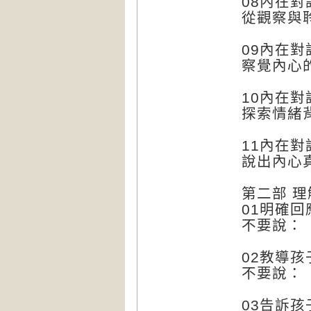
08內在對
從觀察與
09內在對
察覺內心
10內在對
探索情緒
11內在對
說出內心
第二部 
01明確
不要說：
02教導
不要說：
03告訴