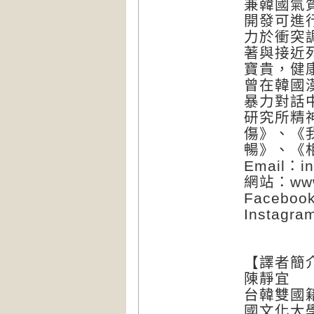
兼韓國氣
開發可進
力於衝突
著與接近
寶貴，健
曾在韓國
暴力對話
研究所精
傷》、《
暢》、《
Email：in
網站：www.
Facebook
Instagr
【譯者簡
陳靜宜
台韓雙國
國文化大