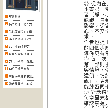
◎ 從內
本書第一
習（靜下
莫斯科紳士
認識「自
精準寫作：寫作力...
影響，學
心、不安
哈佛商學院的美學...
求。
貓咪也瘋狂（全彩...
作者也提
82年生的金智英
的四個步
導你更有
痠痛拉筋解剖書【...
◎ 每一
刀（奈斯博作品集...
第二部則
突情境，
理想的簡單飲食
還價、情
看懂好電影的快樂...
說」，更
當時間開始：地球...
能練習同
◎ 對話
每章最末
確認掌握