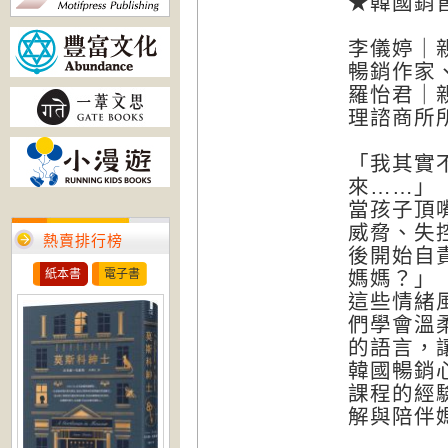
★韓國銷
李儀婷｜
暢銷作家
羅怡君｜
理諮商所
「我其實
來……」
當孩子頂
威脅、失
熱賣排行榜
後開始自
紙本書
電子書
媽媽？」
這些情緒
們學會溫
的語言，
韓國暢銷
課程的經
解與陪伴