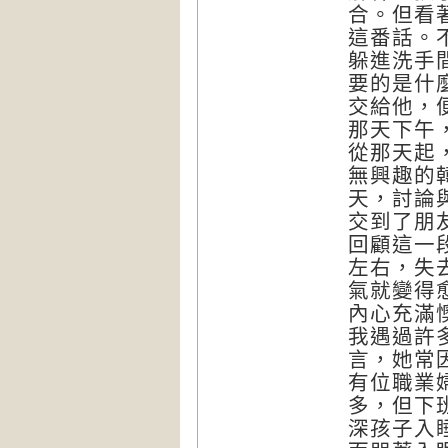
合。但看
這番話。
躲進洗手
要的是什
交給他，
那天下午
從那天起
無興趣的
天，討論
交到了朋
回顧這一
左右，失
氣就變得
內心充滿
我遇過許
言，她常
有位職業
多，但下
深孩子入