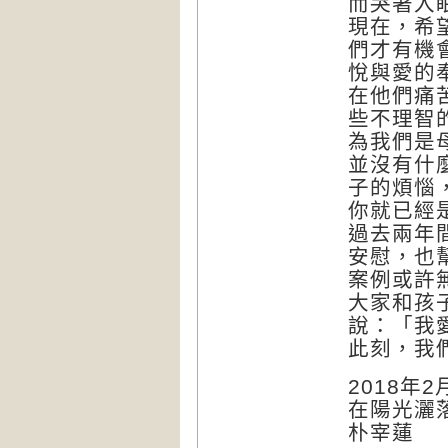
而哭著入
現在，希
們才有機
悅與愛的
在他們痛
些不理智
為我們是
並沒有什
子的煩惱
你就已經
過去兩年間
安慰，也
案例或許
大家和孩
說：「我
此刻，我
2018年2
在陽光灑
朴宰蓮