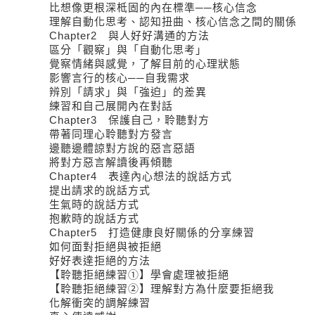
比想像更根深柢固的內在標準──核心信念
理解自動化思考、認知扭曲、核心信念之間的關係
Chapter2 與人好好溝通的方法
區分「觀察」與「自動化思考」
覺察情緒與感覺，了解目前的心理狀態
影響言行的核心──自我需求
辨別「請求」與「強迫」的差異
練習和自己展開內在對話
Chapter3 保護自己，聆聽對方
帶著同理心聆聽對方發言
邊聽邊體諒對方說的惡言惡語
將對方惡言解讀後再傾聽
Chapter4 表達內心想法的說話方式
提出請求的說話方式
生氣時的說話方式
抱歉時的說話方式
Chapter5 打造健康良好關係的分享練習
如何面對拒絕與被拒絕
好好表達拒絕的方法
【聆聽拒絕練習①】學會處理被拒絕
【聆聽拒絕練習②】理解對方為什麼要拒絕我
化解衝突的調解練習