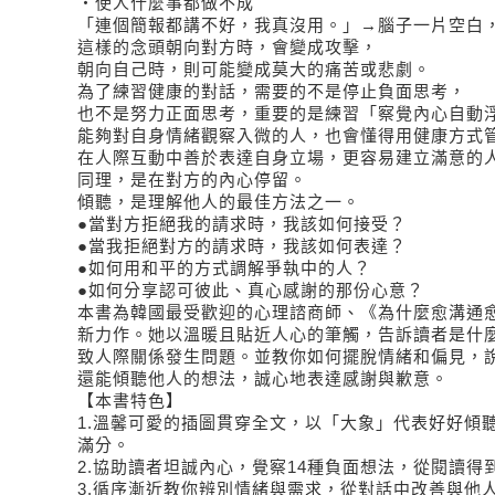
‧使人什麼事都做不成
「連個簡報都講不好，我真沒用。」→腦子一片空白
這樣的念頭朝向對方時，會變成攻擊，
朝向自己時，則可能變成莫大的痛苦或悲劇。
為了練習健康的對話，需要的不是停止負面思考，
也不是努力正面思考，重要的是練習「察覺內心自動
能夠對自身情緒觀察入微的人，也會懂得用健康方式
在人際互動中善於表達自身立場，更容易建立滿意的
同理，是在對方的內心停留。
傾聽，是理解他人的最佳方法之一。
●當對方拒絕我的請求時，我該如何接受？
●當我拒絕對方的請求時，我該如何表達？
●如何用和平的方式調解爭執中的人？
●如何分享認可彼此、真心感謝的那份心意？
本書為韓國最受歡迎的心理諮商師、《為什麼愈溝通
新力作。她以溫暖且貼近人心的筆觸，告訴讀者是什
致人際關係發生問題。並教你如何擺脫情緒和偏見，
還能傾聽他人的想法，誠心地表達感謝與歉意。
【本書特色】
1.溫馨可愛的插圖貫穿全文，以「大象」代表好好傾
滿分。
2.協助讀者坦誠內心，覺察14種負面想法，從閱讀得
3.循序漸近教你辨別情緒與需求，從對話中改善與他