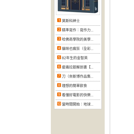
莫斯科紳士
精準寫作：寫作力...
哈佛商學院的美學...
貓咪也瘋狂（全彩...
82年生的金智英
痠痛拉筋解剖書【...
刀（奈斯博作品集...
理想的簡單飲食
看懂好電影的快樂...
當時間開始：地球...