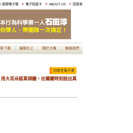
 / 退閱電子報
電子回函卡
ABOUT US
回首頁
單下載
編輯台上
關於大雁
聯絡我們
切換至電子書
，用大耳朵認真傾聽，在關鍵時刻說出真