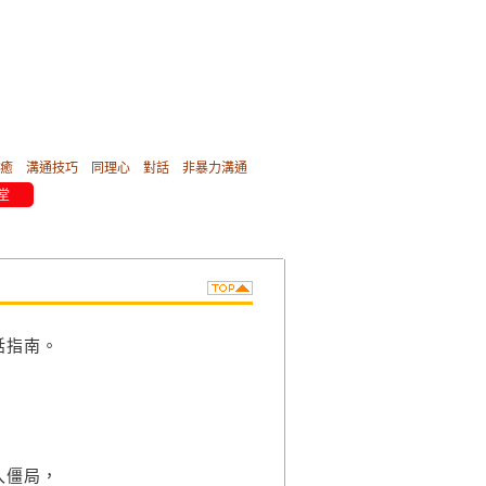
癒
溝通技巧
同理心
對話
非暴力溝通
堂
。
話指南。
入僵局，