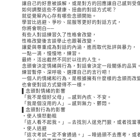
讓自己的好意被誤解，或是對方的回應讓自己感到受
如何調整這些不健康、扭曲的對話方式呢？
就從覺察內心存有哪些念頭開始。
學習比逃避、爭吵、屈服等更好的對話方式，
你將會明白──
有些人對話練習久了性格會改變，
性格改變後言談舉止也跟著改變，
讓愛與尊重成為對話的內涵，進而取代批評與暴力，
一點一滴，慢慢地，練習。
最終，活出截然不同於以往的人生。
念頭會決定情緒與行為，對話會決定一段關係的品質
練習暫停、深呼吸、選擇自己的言行吧！
一個人的情緒和行為，是根據擁有什麼樣的念頭而改
也會使對話方式變得不一樣。
▌念頭對情緒的影響
「我不是個好父母」→感到內疚、不安。
「我是個沒用的人」→感到無力、鬱悶。
▌念頭對行為的影響
‧使人憤怒動粗
「這人看不起我。」→去找別人逞兇鬥狠，或者找當
‧使人逃避
「這次考試一定不會通過。」→睡過頭不去應考，或