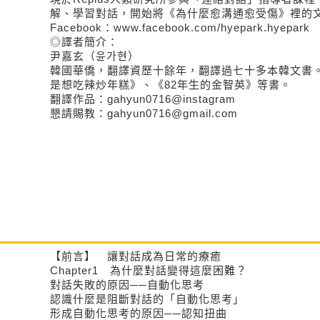
解、學習對話，開始將《為什麼愈溝通愈受傷》裡的
Facebook：www.facebook.com/hyepark.hyepark
◎譯者簡介：
尹嘉玄（윤가현）
韓國華僑，翻譯資歷十餘年，翻譯過七十多本韓文書
是想吃辣炒年糕》、《82年生的金智英》等書。
翻譯作品：gahyun0716@instagram
懇請賜教：gahyun0716@gmail.com
【前言】 讓對話成為日常的療癒
Chapter1 為什麼對話變得這麼困難？
對話失敗的原因──自動化思考
認識什麼是阻斷對話的「自動化思考」
形成自動化思考的原因──認知扭曲