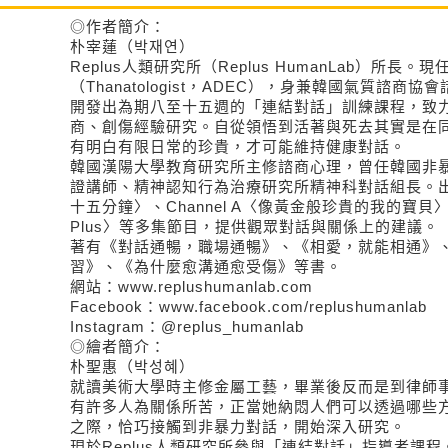
◎作者簡介：
朴宰蓮（박재연）
Replus人類研究所（Replus HumanLab）所長
（Thanatologist，ADEC），身兼韓國氣質諮商協
開發出為期八至十五週的「連結對話」訓練課程，致
商、創傷經驗研究。自從領悟到活著與死去其實是在
有明白有限日常的珍貴，才可能維持健康對話。
韓國漢陽大學教育研究所主修諮商心理，曾任韓國非暴
證講師、精神認知行為治療研究所精神科對話組長。出
十五分鐘〉、Channel A〈像黃金般珍貴的我的寶貝
Plus〉等多集節目，提供觀眾對話與關係上的建議。
著有《對話通暢，職場通暢》、《相愛，就能相通》
習》、《為什麼愈溝通愈受傷》等書。
網站：www.replushumanlab.com
Facebook：www.facebook.com/replushumanlab
Instagram：@replus_humanlab
◎繪者簡介：
朴聖惠（박성혜）
就讀美術大學時主修金屬工藝，畢業後反而是到律師
有許多人為關係所苦，正當她納悶人們可以透過哪些
之際，恰巧接觸到非暴力對話，開始深入研究。
現於Replus人類研究所參與「連結對話」指導者課