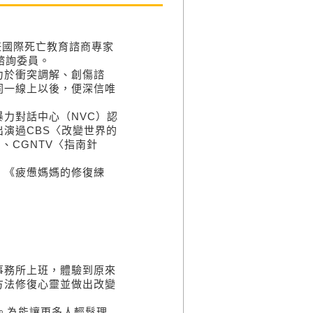
。現任國際死亡教育諮商專家
會諮詢委員。
力於衝突調解、創傷諮
同一線上以後，便深信唯
力對話中心（NVC）認
演過CBS〈改變世界的
〉、CGNTV〈指南針
、《疲憊媽媽的修復練
事務所上班，體驗到原來
方法修復心靈並做出改變
程。為能讓更多人輕鬆理