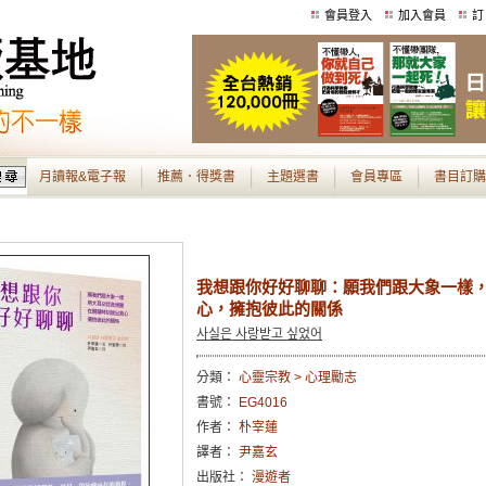
會員登入
加入會員
訂
月讀報&電子報
推薦．得獎書
主題選書
會員專區
書目訂購
我想跟你好好聊聊：願我們跟大象一樣
心，擁抱彼此的關係
사실은 사랑받고 싶었어
分類：
心靈宗教 > 心理勵志
書號：
EG4016
作者：
朴宰蓮
譯者：
尹嘉玄
出版社：
漫遊者