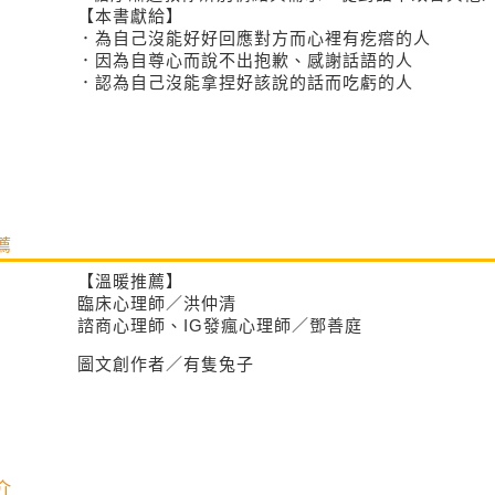
【本書獻給】
．為自己沒能好好回應對方而心裡有疙瘩的人
．因為自尊心而說不出抱歉、感謝話語的人
．認為自己沒能拿捏好該說的話而吃虧的人
薦
【溫暖推薦】
臨床心理師／洪仲清
諮商心理師、IG發瘋心理師／鄧善庭
圖文創作者／有隻兔子
介