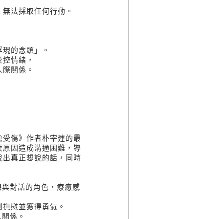
，無法採取任何行動。
浮現的念頭」。
管控情緒，
人際關係。
愈受傷》作者朴宰蓮的最
麼原因造成溝通困難，導
說出真正想說的話，同時
聽與對話的角色，療癒感
到撫慰並獲得勇氣。
人關係。