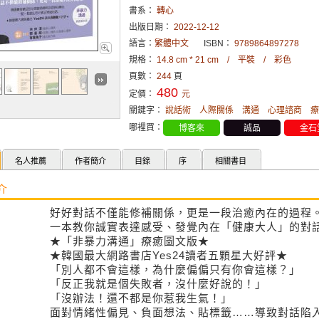
書系：
轉心
出版日期：
2022-12-12
語言：
繁體中文
ISBN：
9789864897278
規格：
14.8 cm * 21 cm / 平裝 / 彩色
頁數：
244
頁
480
定價：
元
關鍵字：
說話術
人際關係
溝通
心理諮商
療
哪裡買：
博客來
誠品
金石
名人推薦
作者簡介
目錄
序
相關書目
介
好好對話不僅能修補關係，更是一段治癒內在的過程
一本教你誠實表達感受、發覺內在「健康大人」的對
★「非暴力溝通」療癒圖文版★
★韓國最大網路書店Yes24讀者五顆星大好評★
「別人都不會這樣，為什麼偏偏只有你會這樣？」
「反正我就是個失敗者，沒什麼好說的！」
「沒辦法！還不都是你惹我生氣！」
面對情緒性偏見、負面想法、貼標籤……導致對話陷