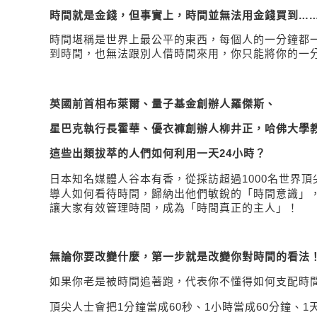
時間就是金錢，但事實上，時間並無法用金錢買到…
時間堪稱是世界上最公平的東西，每個人的一分鐘都
到時間，也無法跟別人借時間來用，你只能將你的一
英國前首相布萊爾、量子基金創辦人羅傑斯、
星巴克執行長霍華、優衣褲創辦人柳井正，哈佛大學
這些
出類拔萃的人們如何利用一天
24
小時？
名世界頂
日本知名媒體人谷本有香，從採訪超過
1000
導人如何看待時間，歸納出他們敏銳的「時間意識」
讓大家有效管理時間，成為「時間真正的主人」！
無論你要改變什麼，第一步就是改變你對時間的看法
如果你老是被時間追著跑，代表你不懂得如何支配時
分鐘當成
小時當成
頂尖人士會把
1
60
秒、
1
60
分鐘、
1