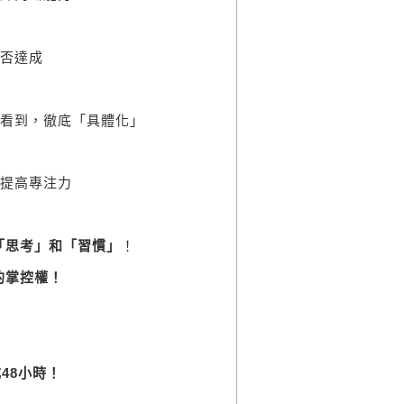
否達成
看到，徹底「具體化」
提高專注力
「思考」和「習慣」
！
的掌控權！
成
48
小時！