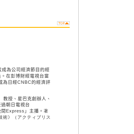
經
拔成為公司經濟節目的
員。在彭博財經電視台當
經濟評
成為日經
CNBC
的
）
教授、星巴克創辦人、
任過朝日電視台
晚間
Express
」主播。
著
技術》（アクティブリス