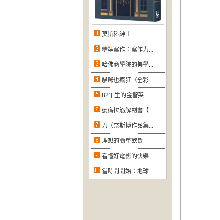
莫斯科紳士
精準寫作：寫作力...
哈佛商學院的美學...
貓咪也瘋狂（全彩...
82年生的金智英
痠痛拉筋解剖書【...
刀（奈斯博作品集...
理想的簡單飲食
看懂好電影的快樂...
當時間開始：地球...