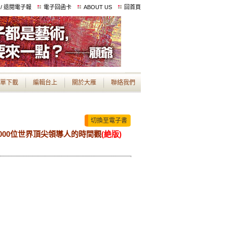
 / 退閱電子報
電子回函卡
ABOUT US
回首頁
單下載
編輯台上
關於大雁
聯絡我們
切換至電子書
000位世界頂尖領導人的時間觀
(絶版)