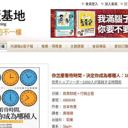
會員登入
加入會員
訂
月讀報&電子報
推薦．得獎書
主題選書
會員專區
書目訂購
你怎麼看待時間，決定你成為哪種人：1
世界トップリーダー1000人が実践する時間術
分類：
商業財經 > 行銷企管
書號：
AB6048
作者：
谷本有香
譯者：
黃瑋瑋
出版社：
如果
書系：
Start+