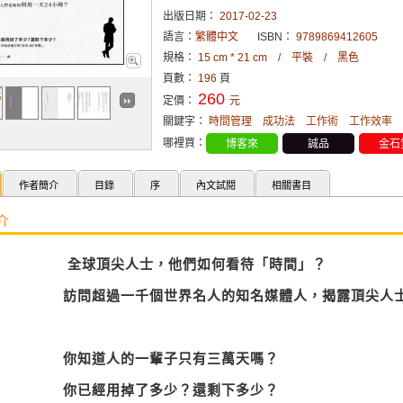
出版日期：
2017-02-23
語言：
繁體中文
ISBN：
9789869412605
規格：
15 cm * 21 cm / 平裝 / 黑色
頁數：
196
頁
260
定價：
元
關鍵字：
時間管理
成功法
工作術
工作效率
哪裡買：
博客來
誠品
金石
作者簡介
目錄
序
內文試閱
相關書目
介
全球頂尖人士，他們如何看待「時間」？
訪問超過一千個世界名人的知名媒體人，揭露頂尖人
你知道人的一輩子只有三萬天嗎？
你已經用掉了多少？還剩下多少？