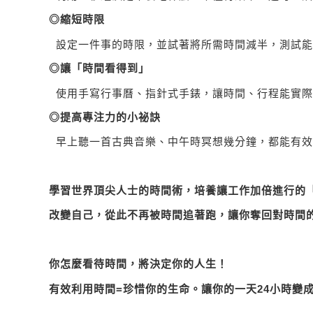
◎縮短時限
設定一件事的時限，並試著將所需時間減半，測試能
◎讓「時間看得到」
使用手寫行事曆、指針式手錶，讓時間、行程能實際
◎提高專注力的小祕訣
早上聽一首古典音樂、中午時冥想幾分鐘，都能有效
學習世界頂尖人士的時間術，
培養讓工作加倍進行的
改變自己，從此不再被時間追著跑，讓你奪回對時間
你怎麼看待時間，將決定你的人生！
有效利用時間
=
珍惜你的生命。
讓你的一天
24
小時變