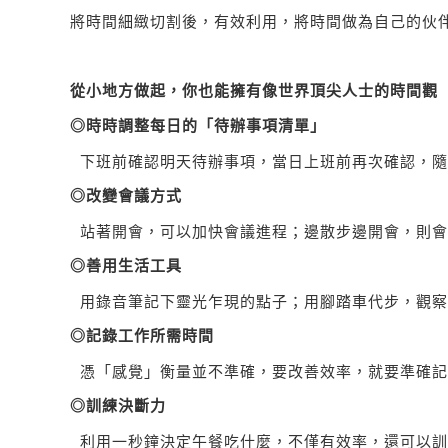
將時間細緻切割後，有效利用，將時間做為自己的伙
從小地方做起，你也能擁有像世界頂尖人士的時間觀
◎時時調整每日的「待辦事項清單」
下班前確認明天待辦事項，當日上班前再次確認，隨
◎改變會議方式
站著開會，可以加快會議進程；邊散步邊開會，則會
◎善用生活工具
用錄音筆記下靈光乍現的點子；用腳踏車代步，觀察
◎記錄工作所需時間
憑「感覺」衡量並不準確，要改善效率，就要準確記
◎訓練決斷力
利用一秒鐘決定午餐吃什麼，不僅有效率，還可以訓