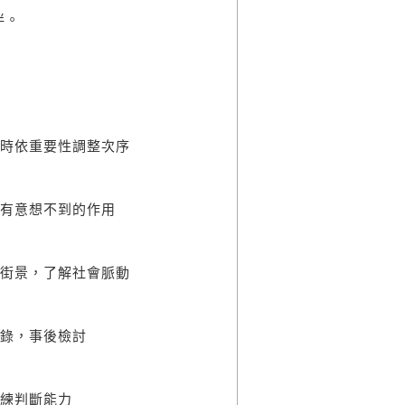
伴。
時依重要性調整次序
有意想不到的作用
街景，了解社會脈動
錄，事後檢討
練判斷能力