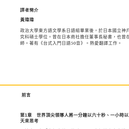
譯者簡介
黃瑋瑋
政治大學東方語文學系日語組畢業後，於日本國立神
究科碩士學位。曾在日本商社擔任董事長秘書，也曾
師。著有
《台式入門日語
50
音》。熱愛翻譯工作。
前言
第
1
章 世界頂尖領導人將一分鐘以六十秒、一小時以
天來思考