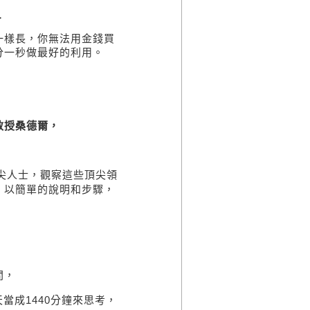
…
一樣長，你無法用金錢買
分一秒做最好的利用。
教授桑德爾，
尖人士，觀察這些頂尖領
，以簡單的說明和步驟，
！
間，
天當成
1440
分鐘來思考，