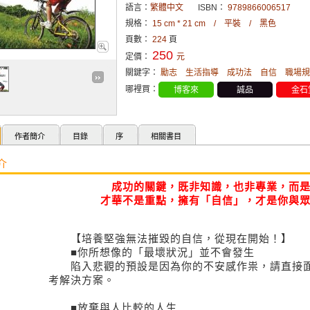
語言：
繁體中文
ISBN：
9789866006517
規格：
15 cm * 21 cm / 平裝 / 黑色
頁數：
224
頁
250
定價：
元
關鍵字：
勵志
生活指導
成功法
自信
職場規
哪裡買：
博客來
誠品
金石
作者簡介
目錄
序
相關書目
介
成功的關鍵，既非知識，也非專業，而
才華不是重點，擁有「自信」，才是你與
【培養堅強無法摧毀的自信，從現在開始！】
■你所想像的「最壞狀況」並不會發生
陷入悲觀的預設是因為你的不安感作祟，請直接面
考解決方案。
■放棄與人比較的人生