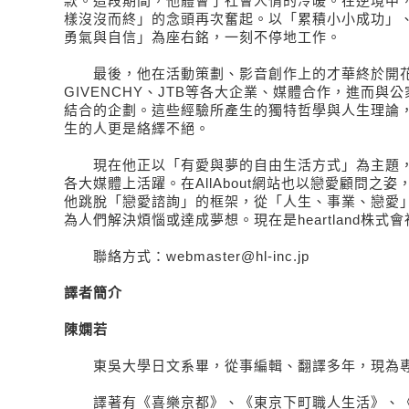
款。這段期間，他體會了社會人情的冷暖。在逆境中
樣沒沒而終」的念頭再次奮起。以「累積小小成功」
勇氣與自信」為座右銘，一刻不停地工作。
最後，他在活動策劃、影音創作上的才華終於開花
GIVENCHY、JTB等各大企業、媒體合作，進而與
結合的企劃。這些經驗所產生的獨特哲學與人生理論
生的人更是絡繹不絕。
現在他正以「有愛與夢的自由生活方式」為主題，
各大媒體上活躍。在AllAbout網站也以戀愛顧問之
他跳脫「戀愛諮詢」的框架，從「人生、事業、戀愛
為人們解決煩惱或達成夢想。現在是heartland株式
聯絡方式：webmaster@hl-inc.jp
譯者簡介
陳嫻若
東吳大學日文系畢，從事編輯、翻譯多年，現為
譯著有《喜樂京都》、《東京下町職人生活》、《