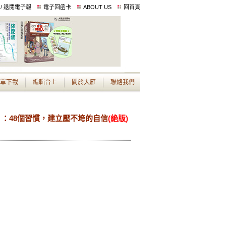
 / 退閱電子報
電子回函卡
ABOUT US
回首頁
單下載
編輯台上
關於大雁
聯絡我們
：48個習慣，建立壓不垮的自信
(絶版)