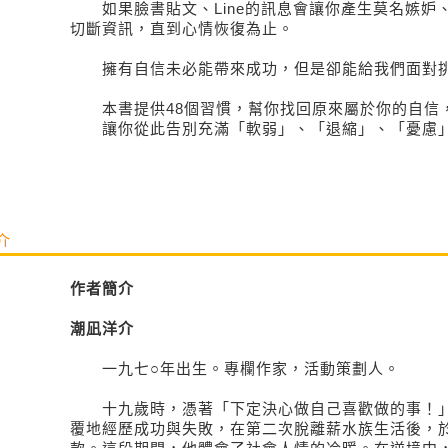
如果臉書貼文、Line的訊息會讓你產生莫名嫉妒
切斷資訊，直到心情恢復為止。
擁有自信未必能帶來成功，但是卻能給我們面對挑
本書提供48個習慣，幫你找回原來屬於你的自信
讓你從此告別充滿「軟弱」、「退縮」、「憂慮
介
作者簡介
潮凪洋介
一九七○年出生。專欄作家，活動策劃人。
十九歲時，憑著「下定決心做自己喜歡做的事！」
覆地經歷成功與失敗，在第二次脫離薪水族生活後，