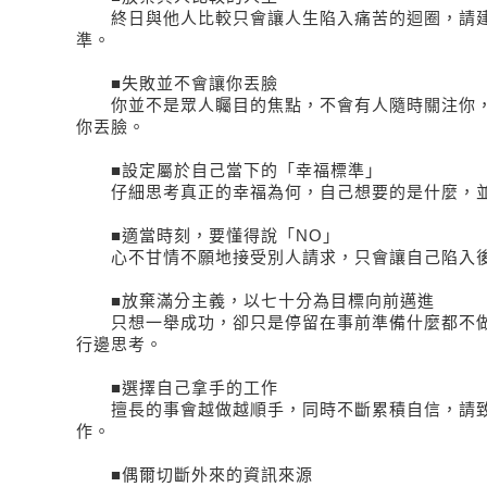
終日與他人比較只會讓人生陷入痛苦的迴圈，請建
準。
■失敗並不會讓你丟臉
你並不是眾人矚目的焦點，不會有人隨時關注你，
你丟臉。
■設定屬於自己當下的「幸福標準」
仔細思考真正的幸福為何，自己想要的是什麼，並
■適當時刻，要懂得說「NO」
心不甘情不願地接受別人請求，只會讓自己陷入後
■放棄滿分主義，以七十分為目標向前邁進
只想一舉成功，卻只是停留在事前準備什麼都不做
行邊思考。
■選擇自己拿手的工作
擅長的事會越做越順手，同時不斷累積自信，請致
作。
■偶爾切斷外來的資訊來源