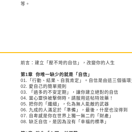
等。
前言：建立「壓不垮的自信」，改變你的人生
第1章 你唯一缺少的就是「自信」
01.「行動、結果、自我肯定」。自信是由這三個循
02. 愛自己的簡單規則
03. 「過多的不安定期」，讓你建立絕對的自信
04. 當心靈快被擊倒時，請服用這帖特效藥！
05. 把你的「纖細」，化為無人能敵的武器
06. 九成的人滿足於「準備」，最後，什麼也沒得到
07. 自卑感是你在世界上獨一無二的「財產」
08. 缺乏自信，是因為沒有「幸福的標準」