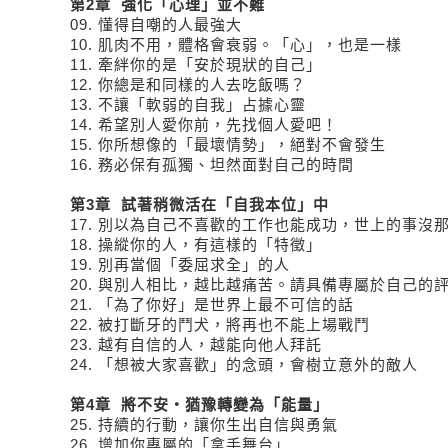
第2章 強化「心理」並不難
09. 懂得自嘲的人最強大
10. 肌肉不用，體格會衰弱。「心」，也是一樣
11. 牽絆你的是「安於現狀的自己」
12. 你總是和同樣的人去吃飯嗎？
13. 不讓「軟弱的自我」占據心靈
14. 希望別人愛你前，先找個人愛吧！
15. 你所想像的「最壞情勢」，絕對不會發生
16. 務必保有孤獨、坦然面對自己的時間
第3章 試著稍微活在「自我本位」中
17. 別以為自己不喜歡的工作也能成功，世上的事沒
18. 操縱你的人，有這樣的「特徵」
19. 別再當個「委屈求全」的人
20. 與別人相比，越比越痛苦。請具備專屬於自己的
21. 「為了你好」是世界上最不可信的話
22. 被打斷牙的鬥犬，將再也不能上場戰鬥
23. 越有自信的人，越能向他人拜託
24. 「想被大家喜歡」的念頭，會樹立意外的敵人
第4章 將不安・猶豫轉變為「能量」
25. 持續的行動，讓你生出自信與勇氣
26. 增加你專屬的「拿手舞台」