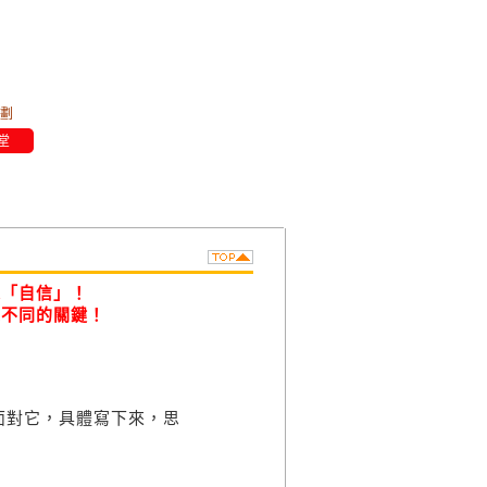
劃
堂
是「自信」！
眾不同的關鍵！
對它，具體寫下來，思