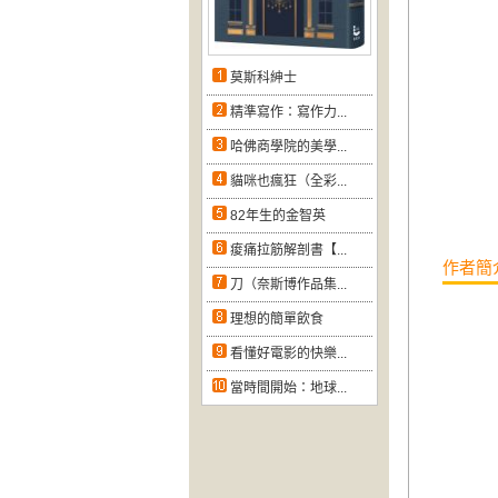
莫斯科紳士
精準寫作：寫作力...
哈佛商學院的美學...
貓咪也瘋狂（全彩...
82年生的金智英
痠痛拉筋解剖書【...
作者簡
刀（奈斯博作品集...
理想的簡單飲食
看懂好電影的快樂...
當時間開始：地球...