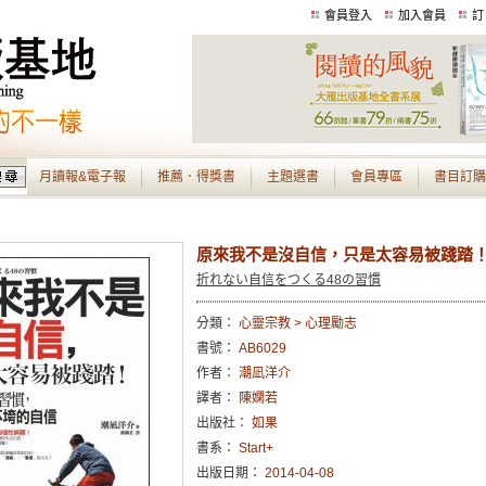
會員登入
加入會員
訂
月讀報&電子報
推薦．得獎書
主題選書
會員專區
書目訂購
原來我不是沒自信，只是太容易被踐踏！
折れない自信をつくる48の習慣
分類：
心靈宗教 > 心理勵志
書號：
AB6029
作者：
潮凪洋介
譯者：
陳嫻若
出版社：
如果
書系：
Start+
出版日期：
2014-04-08