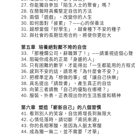
27. 你能獨自參加「陌生人士的聚會」嗎？
28. 在簡報時具備堅定自信的方法
29. 兩個「遊戲」，改變你的人生
30. 如何面對「疲累」？──心的保養法
31. 越想當個「好學生」，越會種下不安的種子
32. 與社會的長期信用合約，將使你更壯大
第五章 培養絕對壓不垮的自信
33. 「那種爛公司，辭職算了！」──請重視這個心聲
34. 阻礙你成長的正是「身邊的人」
35. 只有困難的數字，才能得出「一生都能用的方程
36. 感到不安的話，請思考「為什麼會不安？」
37. 把標準定為「想做的事」或「讓自己快樂」
38. 具名提出「請款書」，產生真正的自信
39. 向第三者請教「自己的優點在哪裡？」
40. 服裝、外表，正表現出你的生活態度和精神
第六章 塑造「嶄新自己」的八個習慣
41. 看到別人的笑容，自信將增長到無限大
42. 心情低落時，請切斷「資訊來源」
43. 你的長相寒酸，是因為人脈太寒酸
44. 成為獨一無二，並不需要「才華」