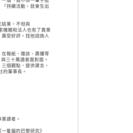
，一個「我不想一輩子這
、「持續活動，就會生出
結果，不但與
公家機關和法人也有了異業
，廣受好評。找他諮詢人
在報紙、雜誌、廣播等
姿，與三十萬讀者面對面。
」三個觀點，提供建言，
會社的董事長。
專業譯者。
一隻貓的巴黎研究》