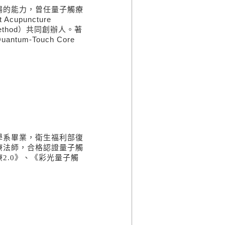
場的能力，曾任量子觸療
t Acupuncture
ethod
）共同創辦人。著
uantum-Touch Core
學系畢業，衛生福利部復
療法師，合格認證量子觸
療
2.0
》、《彩光量子觸