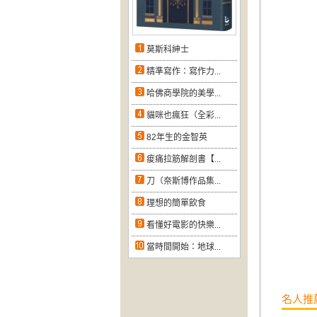
莫斯科紳士
精準寫作：寫作力...
哈佛商學院的美學...
貓咪也瘋狂（全彩...
82年生的金智英
痠痛拉筋解剖書【...
刀（奈斯博作品集...
理想的簡單飲食
看懂好電影的快樂...
當時間開始：地球...
名人推