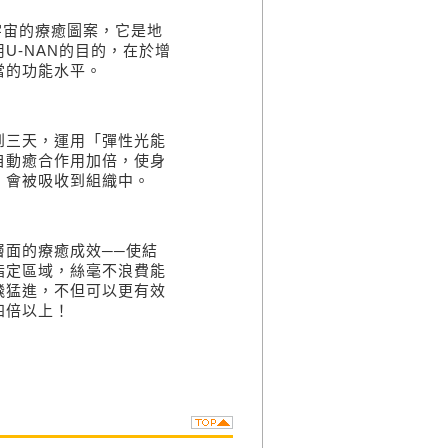
宇宙的療癒圖案，它是地
用
U-NAN
的目的，在於增
當的功能水平。
到三天，運用「彈性光能
自動癒合作用加倍，使身
，會被吸收到組織中。
面的療癒成效──使結
指定區域，絲毫不浪費能
飛猛進，不但可以更有效
四倍以上！