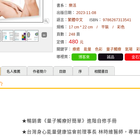
書系：
樂活
出版日期：
2023-11-08
語言：
繁體中文
ISBN：
9786267313541
規格：
17 cm * 22 cm / 平裝 / 彩色
頁數：
248
頁
480
定價：
元
關鍵字：
療癒
能量
色彩
量子觸療
氣場
彩
哪裡買：
博客來
誠品
金石
名人推薦
作者簡介
目錄
序
相關書目
介
★暢銷書《量子觸療好簡單》進階自修手冊
★台灣身心能量健康協會前理事長 林時維醫師，專業