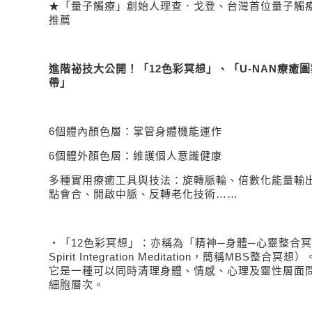
★「量子觸療」創始人理查．戈登、台灣首位量子觸
推薦
進階祕技大公開！「
12
色彩冥想」、「
U-NAN
療癒圖
帶」
6
個體內顏色層：掌管身體機能運作
6
個體外顏色層：維護個人意識健康
多種實用療癒工具與技法：旋轉脈輪、倍數化能量輸
點會合、開啟中脈、反轉老化技術
……
・「
12
色彩冥想」：亦稱為「精神─身體─心靈整合
Spirit Integration Meditation
，簡稱
MBS
整合冥想）
它是一種可以同時清理身體、情感、心理及靈性層面
細胞層次。