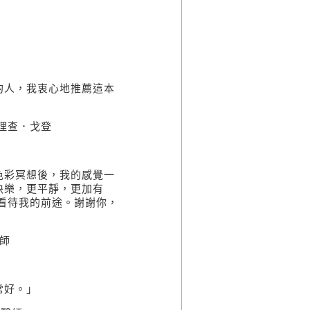
的人，我衷心地推薦這本
理查．戈登
色彩冥想後，我的感覺一
快樂，更平靜，更加有
看待我的前途。謝謝你，
師
常好。」