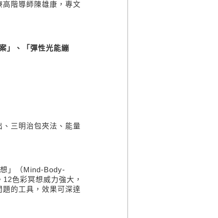
療高階導師陳雄康，專文
案」、「彈性光能繃
出、三明治包夾法、能量
冥想」（
Mind-Body-
。
12
色彩冥想威力強大，
問題的工具，效果可深達