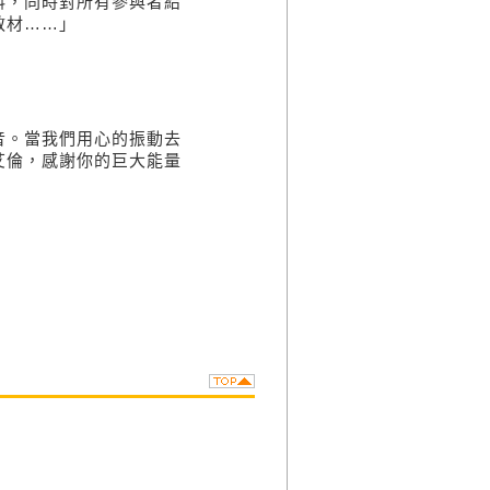
料，同時對所有參與者給
教材
……
」
）
音。當我們用心的振動去
艾倫，感謝你的巨大能量