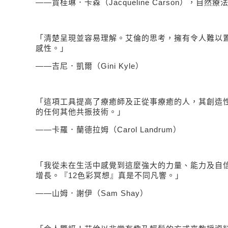
——
賈桂琳．卡森（
Jacqueline Carson
），自然療
「清楚呈現並容易理解。艾倫的思考，擁有令人難以
感性。」
——
吉尼．凱爾（
Gini Kyle
）
「這項工具提高了療癒師及正從事療癒的人，其創造
的任何其他共振技術。」
——
卡羅．蘭德拉姆（
Carol Landrum
）
「我從未在生活中感覺到這麼強大的力量、能力及自
增長。『
12
色彩冥想』真是不同凡響。」
——
山姆．謝伊（
Sam Shay
）