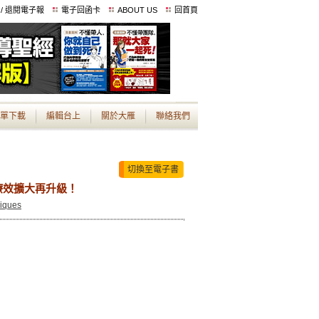
 / 退閱電子報
電子回函卡
ABOUT US
回首頁
單下載
編輯台上
關於大雁
聯絡我們
切換至電子書
療效擴大再升級！
iques