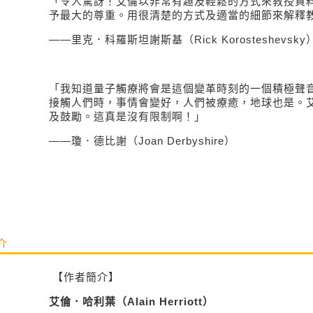
「令人驚訝！艾倫以非常有趣及輕鬆的方式來教授資
予最大的尊重。用很清楚的方式及適當的細節來解釋
——
里克．科羅斯坦謝斯基（
Rick Korosteshevsky
「我知道量子觸療將會是這個變革時刻的一個積極聲
接觸人們時，事情會變好，人們被療癒，地球也是。
及鼓勵。這真是沒有限制啊！」
——
瓊．德比謝（
Joan Derbyshire
）
介
【
作者簡介】
艾
倫．哈利葉（
Alain Herriott
）