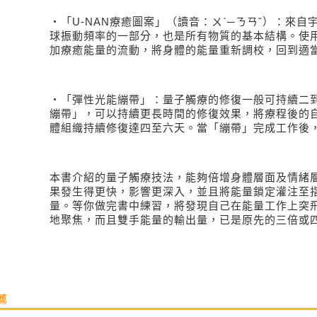
・「
U-NAN
療癒圖案」（讀音：ㄨ
ˊ
─ㄋㄢ
ˇ
）：來自
球振動頻率的一部分，也是所有物質的基本結構。使
加療癒能量的流動，將身體的能量重新調校，回到適
・「彈性光能繃帶」：量子觸療的修復一般可持續二
繃帶」，可以持續更長時間的修復效果，將療程後的
體組織持續修復達四至六天。當「繃帶」完成工作後
本書介紹的量子觸療技法，能夠倍增身體層面及情緒層
果發生得更快，影響更深入，並且將能量鎖定灌注至
量。等你做完書中練習，將發現自己在能量工作上突
地聚焦，而且雙手能量的輸出量，已是原先的三倍或
薦