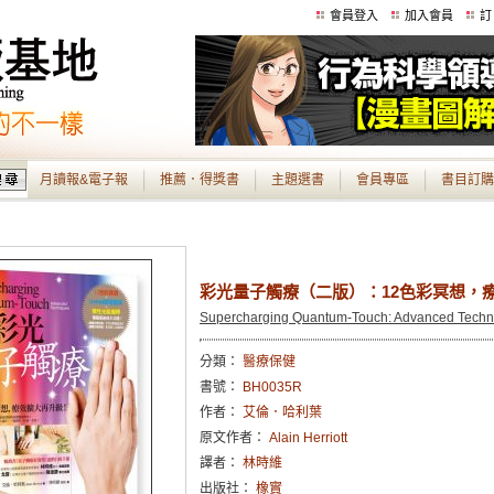
會員登入
加入會員
訂
月讀報&電子報
推薦．得獎書
主題選書
會員專區
書目訂購
彩光量子觸療（二版）：12色彩冥想，
Supercharging Quantum-Touch: Advanced Techn
分類：
醫療保健
書號：
BH0035R
作者：
艾倫．哈利葉
原文作者：
Alain Herriott
譯者：
林時維
出版社：
橡實