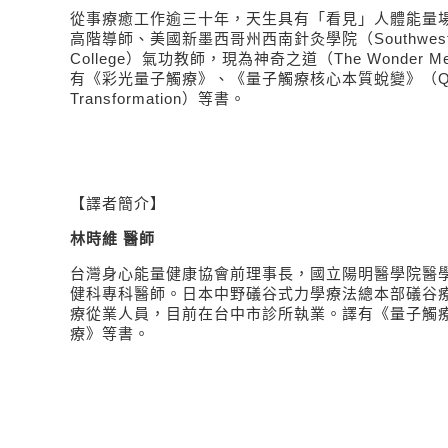
從事療癒工作逾三十年，天生具有「看見」人體能量
高階導師、美國新墨西哥州西南針灸學院（
Southwes
College
）氣功教師，現為神奇之道（
The Wonder M
有《彩光量子觸療》、《量子觸療核心本質蛻變》（
Q
Transformation
）等書。
【譯者簡介】
林時維 醫師
台灣身心能量健康協會前理事長，國立陽明醫學院醫
健科專科醫師。日本中野礒谷式力學療法總本部礒谷
療從業人員，目前在台中市診所執業。譯有《量子觸
療》等書。