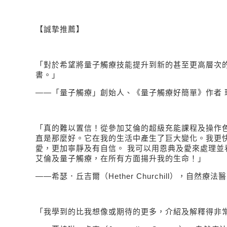
【誠摯推薦】
「對於希望將量子觸療技能提升到新的甚至更高層次
書。」
——
「量子觸療」創始人、《量子觸療好簡單》作者 
「真的難以置信！從參加艾倫的超級充能課程及操作
直是那麼好。它在我的生活中產生了巨大變化。我更
愛，更加寧靜及有自信。 我可以用恩典及愛來處理並
艾倫及量子觸療，在所有方面揚升我的生命！」
——
希瑟．丘吉爾（
Hether Churchill
），自然療法醫
「我學到的比我想像或期待的更多，介紹及解釋得非