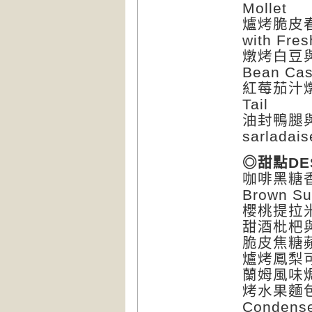
Mollet
爐烤脆皮春雞
with Fre
燉烤白豆與蘋果
Bean Cas
紅莓茄汁燉牛尾
Tail
油封鴨腿與炒蘑
sarladais
◎甜點DE
咖啡黑糖香蕉煎
Brown Su
櫻桃提拉米蘇C
甜酒枇杷與法
脆皮焦糖蘋果酥
爐烤鳳梨可麗餅
蘭姆風味焗烤水
烤水果麵包與煉
Condense