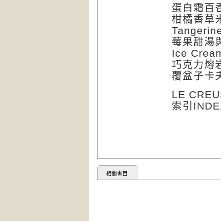
蛋白霜百香果塔
柑橘香草米布丁
Tangerin
莓果甜湯與香草
Ice Crea
巧克力熔岩蛋糕
覆盆子卡夫蒂鬆
LE CR
索引INDE
相關書目