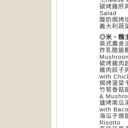
碳烤雞肝與甜菜
Salad
酸奶焗烤培根洋
義大利蔬菜烘蛋
◎米、麵主
英式農舍派C
炸乳酪飯糰佐野
Mushroo
碳烤雞肉起司帕
雞肉餃子與鮮
with Chick
焗烤菠菜千層麵
竹筍香菇飯與
& Mushro
爐烤南瓜湯與
with Bac
海瓜子燉飯與
Risotto