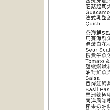
西班牙風海
蘑菇起司焗烤
Guacamo
法式乳酪蘆筍
Quich
◎海鮮SE
馬賽海鮮湯Bo
溫燉白花椰菜與
Sear Scal
慢煮午魚佐乾
Tomato &
甜椒燜燉花枝C
油封鮭魚與蘿
Salsa
香烤紅鯛與蔬
Basil Pas
星洲辣椒明蝦S
南洋風咖哩螃蟹
榛果奶油鱈魚佐