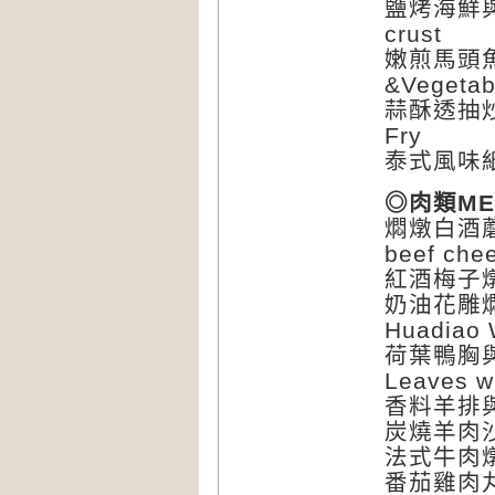
鹽烤海鮮與三
crust
嫩煎馬頭魚與海
&Vegetab
蒜酥透抽炒青花
Fry
泰式風味紙包淡
◎肉類ME
燜燉白酒蘑菇燉
beef che
紅酒梅子燉豬肉
奶油花雕燜煮小
Huadiao 
荷葉鴨胸與慢
Leaves w
香料羊排與烤蔬
炭燒羊肉沙嗲串
法式牛肉燉菜
番茄雞肉丸與溫