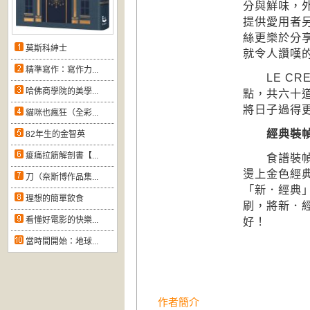
分與鮮味，
提供愛用者另
絲更樂於分
莫斯科紳士
就令人讚嘆
精準寫作：寫作力...
LE CR
哈佛商學院的美學...
點，共六十
將日子過得
貓咪也瘋狂（全彩...
經典裝
82年生的金智英
痠痛拉筋解剖書【...
食譜裝幀設
燙上金色經典
刀（奈斯博作品集...
「新．經典
理想的簡單飲食
刷，將新．
看懂好電影的快樂...
好！
當時間開始：地球...
作者簡介