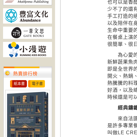
也可以是香
少不了的還
手工打造的
以及陪伴在
生命中重要
在餐桌上演
很簡單、很日
為心愛的人
新鮮蔬果魚
即是全世界的
熱賣排行榜
開火、熱鍋
熱騰騰的料
紙本書
電子書
好酒，以及
時候還是可
經典鑄鐵鍋
來自法國，
是許多專業
叫做LE C