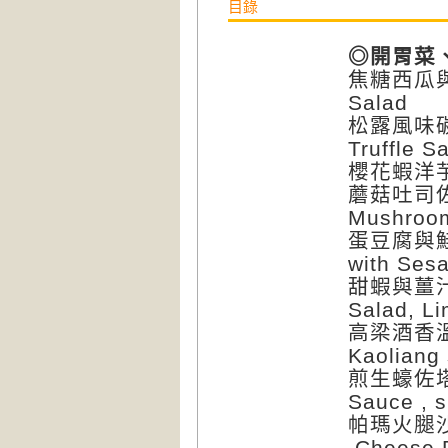
目錄
◎開胃菜、沙
焦糖西瓜與烤番
Salad
松露風味碳香野
Truffle S
櫻花蝦洋芋烤餅
蘑菇吐司佐半熟
Mushroo
蛋豆腐與鮭魚
with Ses
甜蝦與薑汁萊
Salad, L
高梁酒香溫鯛
Kaoliang
煎生蠔佐塔塔
Sauce , s
帕瑪火腿沙拉
,Cheese 