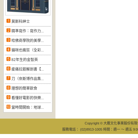
莫斯科紳士
精準寫作：寫作力...
哈佛商學院的美學...
貓咪也瘋狂（全彩...
82年生的金智英
痠痛拉筋解剖書【...
刀（奈斯博作品集...
理想的簡單飲食
看懂好電影的快樂...
當時間開始：地球...
Copyright © 大雁文化事業股份有限公司
服務電話： (02)8913-1005 時間：週一 ～ 週五 9:0