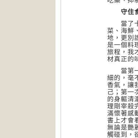
吃藥、抑
守住
當了十多
菜、海鮮
地，更別
是一個料
旅程，我
材真正的
當第一次
細的，毫
香氣，讓
己；第一
的身軀清
理剛宰殺
滿懷著感
書上才會
無論是艷
觸碰到，