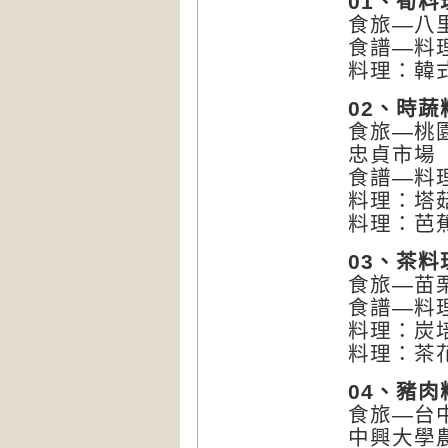
01、筍料
食旅—八
食譜—料
料理：韓
02、時蔬
食旅—桃
忠貞市場
食譜—料
料理：塔
料理：芭
03、茶料
食旅—苗
食譜—料
料理：炭
料理：茶
04、豬肉
食旅—台
中興大學