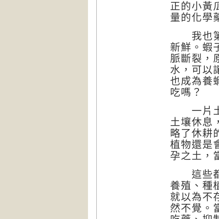
正的小黃
量的化學
我也第一
新鮮。蝦
脈斷裂，
水，可以
也成為養
吃嗎？
一片土壤
土壤休息
略了休耕
植物還是
孕之土，
這些都只
養殖、種
就以為不
然不覺。