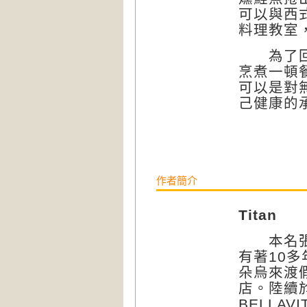
可以與西
料理教室
為了回報
烹煮一頓
可以是對
己健康的
作者簡介
Titan
本名張秋
有著10
朵烏來渡假
店。陸續於
BELLA