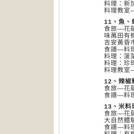
料理：新
料理教室
11、魚、
食旅—花
味萬田有
吉安黃昏
食譜—料
料理：菠
料理：珍
料理教室
12、辣椒
食旅—花
食譜—料
13、米
食旅—花
大自然體
食譜—料
料理：有