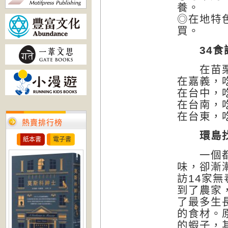
養。
◎在地特
買。
34食
在苗栗
在嘉義，
在台中，
在台南，
在台東，
熱賣排行榜
環島
紙本書
電子書
一個都市
味，卻漸
訪14家
到了農家
了最多生
的食材。
的蝦子，