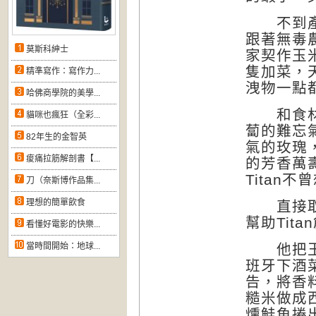
不到產地
跟著無毒
莫斯科紳士
家契作玉
隻加菜，
精準寫作：寫作力...
洩物一點
哈佛商學院的美學...
和食材相
貓咪也瘋狂（全彩...
蔔的難忘
82年生的金智英
氣的玫瑰
痠痛拉筋解剖書【...
的芳香萬
Titan
刀（奈斯博作品集...
理想的簡單飲食
直接取用
幫助Tit
看懂好電影的快樂...
當時間開始：地球...
他把玉井
班牙下酒
告，將香
糙米做成
燻鮭魚捲