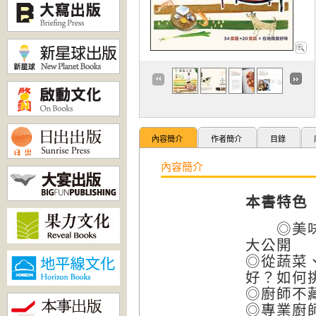
內容簡介
作者簡介
目錄
內容簡介
本書特色
◎美味中
大公開
◎從蔬菜
好？如何
◎廚師不藏
◎專業廚