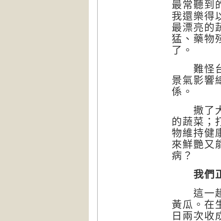
最常聽到
我還樂得
最漂亮的
猛、藥物
了。
難怪台灣
景氣影響
係。
撒了大量
的蔬菜；
物維持健
來鮮艷又
病？
我們
這一趟旅
黃瓜。在
日兩次收