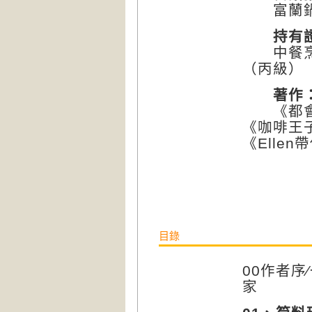
富蘭鍋、
持有
中餐烹調
（丙級）
著作
《都會廚男
《咖啡王子
《Elle
目錄
00作者
家