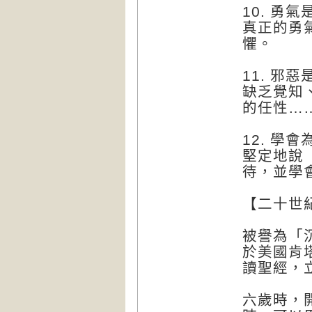
10. 勇
真正的勇
懼。
11. 邪
缺乏覺知
的任性…
12. 學
堅定地說
待，並學
【二十世
被譽為「
於美國肯
讀聖經，
六歲時，