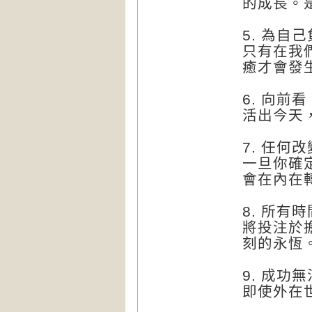
的成長。
5. 為自
只有在我
癒才會發
6. 向前
活出今天
7. 任何
一旦你確
會在內在
8. 所有
將投注於
刻的永恆
9. 成功
即使外在