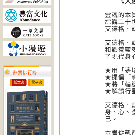
《大通靈
靈魂的本
綜觀二十
艾德格．
艾德格．
和餵養靈
了現代身
★用「夢
熱賣排行榜
★提倡「
紙本書
電子書
★將「輪
★解讀行
艾德格．
身、心、
己。
本書從凱