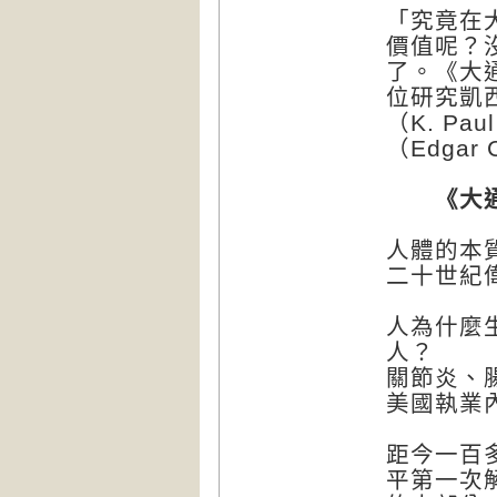
「究竟在
價值呢？
了。《大
位研究凱
（K. Pa
（Edgar 
《大通靈
人體的本
二十世紀
人為什麼
人？
關節炎、
美國執業
距今一百
平第一次