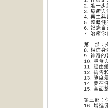
1. 什麼
2. 進一
3. 療癒
4. 再生
5. 整體
6. 記錄
7. 治癒
第二部：
8. 相信
9. 神奇
10. 膳食
11. 經
12. 禱告
13. 態
14. 夢
15. 全面
第三部：
16. 增