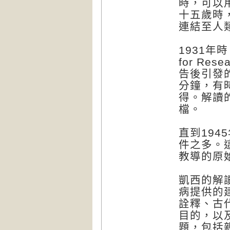
時，可以
十五歲時
連結至人
1931年時
for Res
告後引發
分鐘，有
得。解讀
檔。
直到19
件之多。
教導的原
凱西的解
病提供的
詮釋、古
目的，以
題，包括