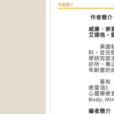
作者簡介
作者簡介
威廉．麥嘉里
艾德格・
美國執業
料，並在
學研究部
診所，專
年齡層的
著有《大
癒膏油》（T
心靈療癒食物》
Body, M
編者簡介