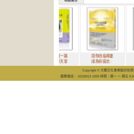
相關書目
我就這樣一路
與你的指導靈
其實，
滾進美好天堂
成為好麻吉：
界很美
Copyright © 大雁文化事業股份有限公司
服務電話： (02)8913-1005 時間：週一 ～ 週五 9:0