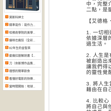
中，完整
二點，是
莫斯科紳士
【艾德格
精準寫作：寫作力...
1. 一切
哈佛商學院的美學...
依據深層
貓咪也瘋狂（全彩...
過生活。
82年生的金智英
2. 人
痠痛拉筋解剖書【...
被創造出
刀（奈斯博作品集...
讓我們得
理想的簡單飲食
的靈性覺
看懂好電影的快樂...
3. 將人
當時間開始：地球...
藉由在自
4. 比較
將自己與