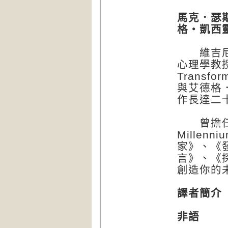
馬克．瑟斯
格・凱西
維吉尼亞大西
心理學教授
Transfo
與艾德格
作長達二
曾擔任美
Mille
家》、《
言》、《
創造你的
譯者簡介
非語