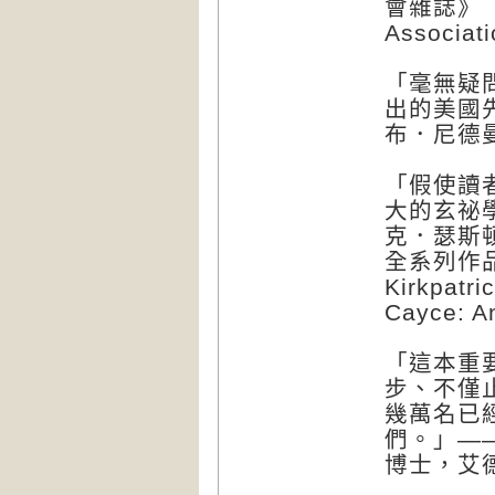
會雜誌》（The
Associat
「毫無疑
出的美國
布．尼德曼（
「假使讀
大的玄祕
克．瑟斯
全系列作品
Kirkpa
Cayce: 
「這本重
步、不僅
幾萬名已
們。」——查
博士，艾