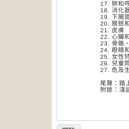
17. 肺和
18. 消化
19. 下腸
20. 膀胱
21. 皮膚
22. 心
23. 骨
24. 眼睛
25. 女
26. 兒童
27. 危
尾聲：踏
附錄：淺談