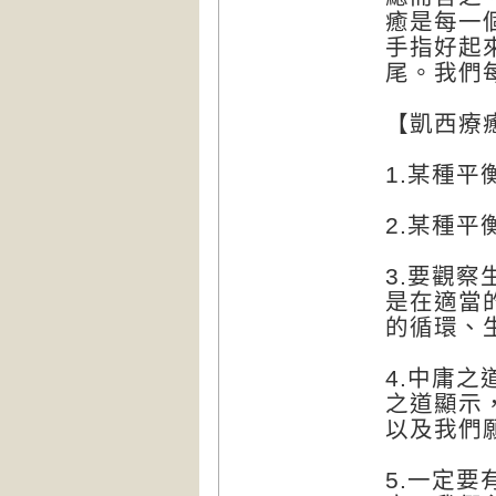
癒是每一
手指好起
尾。我們
【凱西療
1.某種
2.某種
3.要觀
是在適當
的循環、
4.中庸
之道顯示
以及我們
5.一定