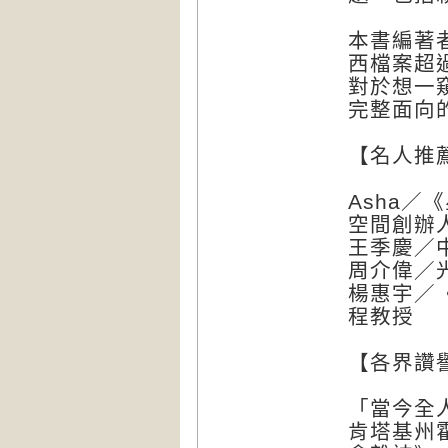
本書編著
西檔案超
對於想一
完整面向
【名人推
Asha
空間創辦
王季慶／
周介偉／
楊惠宇／
程教授
【各界讚
「當今全
肯塔基州