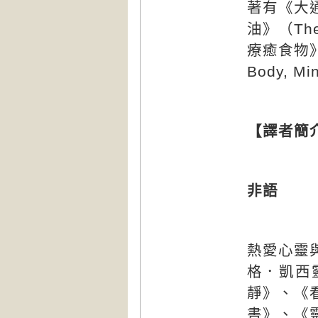
大
著有《
油
》（
The
療癒食物
Body, Min
【譯者簡
非語
熱愛心靈
格．凱西
靜》、《
書》、《