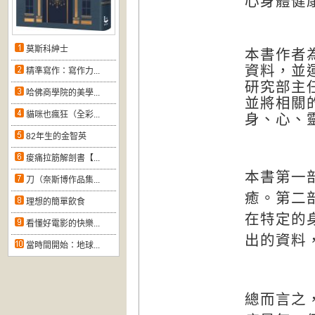
心身體健
莫斯科紳士
本書作者
資料，並
精準寫作：寫作力...
研究部主
哈佛商學院的美學...
並將相關
貓咪也瘋狂（全彩...
身、心、
82年生的金智英
痠痛拉筋解剖書【...
本書第一
刀（奈斯博作品集...
癒。第二
理想的簡單飲食
在特定的
看懂好電影的快樂...
出的資料
當時間開始：地球...
總而言之