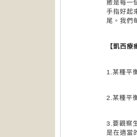
癒是每一
手指好起
尾。我們
【凱西療
1.
某種平
2.
某種平
3.
要觀察
是在適當