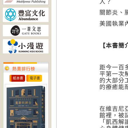
人？
關節炎、
美國執業
【本書簡
距今一百
熱賣排行榜
平第一次
紙本書
電子書
的大部分
的療癒能
在維吉尼
館裡，被
「凱西解