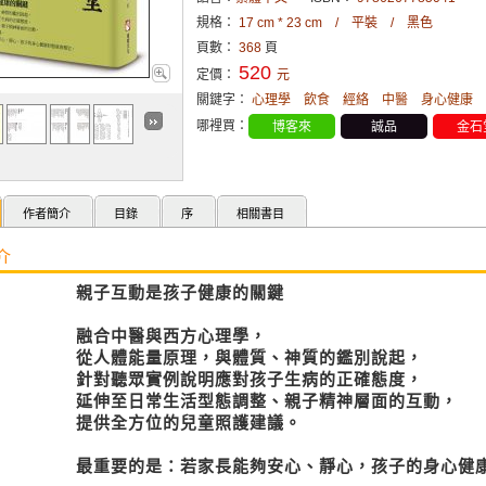
規格：
17 cm * 23 cm / 平裝 / 黑色
頁數：
368
頁
520
定價：
元
關鍵字：
心理學
飲食
經絡
中醫
身心健康
哪裡買：
博客來
誠品
金石
作者簡介
目錄
序
相關書目
介
親子互動是孩子健康的關鍵
融合中醫與西方心理學，
從人體能量原理，與體質、神質的鑑別說起，
針對聽眾實例說明應對孩子生病的正確態度，
延伸至日常生活型態調整、親子精神層面的互動，
提供全方位的兒童照護建議。
最重要的是：若家長能夠安心、靜心，孩子的身心健