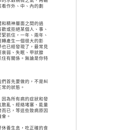
布的水穀精微之氣，再輸
該看作外、中、內的劃
和精神層面之間的過
喜歡或拒絕某個人、事、
緊緊抓住，一年、兩年、
運轉產生一個很大的影
學也已經發現了，最常見
經衰弱、失眠、甲狀腺
抓住有關係。無論是你特
們首先要做的，不是糾
正常的狀態。
因為所有病的症狀和發
氣散亂、經絡堵塞、能量
發而已，等這些致病原因
機會。
休養生息，吃正確的食