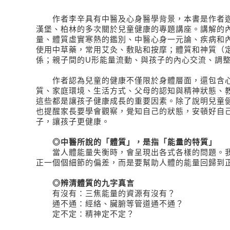
作者李辛具有中醫及心身醫學背景，本書是作者遊
漢堡、柏林的多次關於兒童健康的專題講座。講解的
量、體質虛實寒熱的鑑別、中醫心身一元論、疾病和
使用中草藥，常用艾灸、敷貼和按摩；體質和神質（
係；親子間的U形能量流動、與孩子的內心交流、調
作者認為兒童的健康不僅限於身體層面，還包含心
質、家庭環境、生活方式、父母的認知與精神狀態、
這些都是讓孩子健康成長的重要因素。除了說明兒童
也提醒家長要學會觀察，覺知自己的狀態，安頓好自
子，讓孩子更健康。
◎中醫所說的「體質」，是指「能量的特質」
當人體能量失衡時，會呈現出各式各樣的問題。我
正一個個細節的偏差，而是要幫助人體的能量回歸到
◎辨清體質的九字真言
有沒有：三焦能量的資源有沒有？
通不通：經絡、臟腑等管道通不通？
定不定：精神定不定？