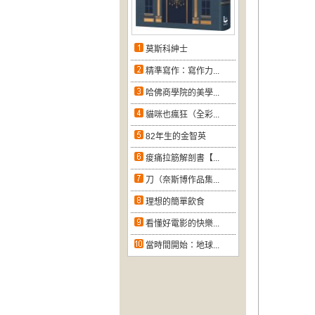
莫斯科紳士
精準寫作：寫作力...
哈佛商學院的美學...
貓咪也瘋狂（全彩...
82年生的金智英
痠痛拉筋解剖書【...
刀（奈斯博作品集...
理想的簡單飲食
看懂好電影的快樂...
當時間開始：地球...