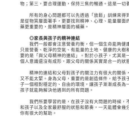
物；第三，要合理運動，保持三焦的暢通。這是一切
所有的身心問題都可以先透過「放鬆」訓練來得到
是從物質層面著手，更要找到精神、心理、能量層面
藥更重要的，是精神層面的補藥。
◎家長與孩子的精神連結
我們一般都會注意營養均衡，但一個生命能夠健康
只是營養、乾淨的空氣、有能量的土地、健康的大樹
要的是「與父母精神的連結」。對於小孩子，尤其是
個人意識還沒有成形，跟父母的關係其實是合一的狀
精神的連結和父母對孩子的關注力有很大的關係，
又不能太緊。身為父母，重要的是創造條件，給予孩
子一個相對穩定的、自由的環境，讓孩子漸漸成長為
孩子就能夠解決他遇到的所有問題。
我們所要學習的是，在孩子沒有大問題的時候，不
和孩子以及全家最舒服的狀態和節奏，一天能體會幾
你有很大的幫助。