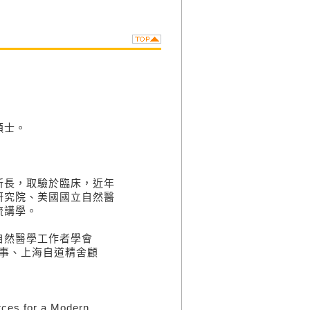
碩士。
長，取驗於臨床，近年
研究院、美國國立自然醫
流講學。
然醫學工作者學會
理事、上海自道精舍顧
ces for a Modern