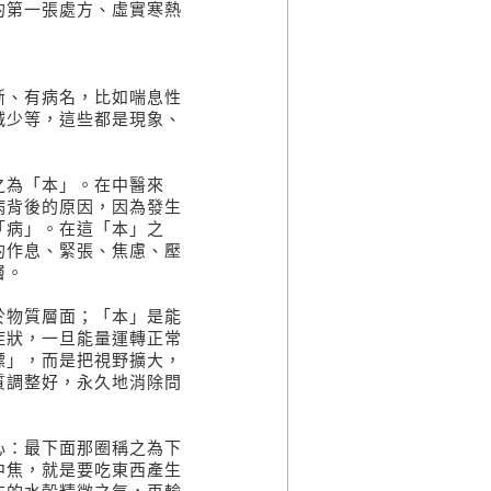
第一張處方、虛實寒熱
、有病名，比如喘息性
減少等，這些都是現象、
為「本」。在中醫來
病背後的原因，因為發生
「病」。在這「本」之
的作息、緊張、焦慮、壓
層。
物質層面；「本」是能
症狀，一旦能量運轉正常
標」，而是把視野擴大，
質調整好，永久地消除問
：最下面那圈稱之為下
中焦，就是要吃東西產生