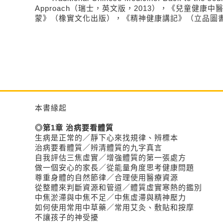
Approach（瑞士，英文版，2013），《兒童健康
蒙》（橡實文化出版），《精神健康講記》（立品圖書，
本書緣起
◎第1章 治病要看體質
生病是正常的／靜下心來找規律、辨標本
治病要看體質／辨清體質的九字真言
自我評估三焦虛實／增強體質的第一張處方
做一個安心的家長／從能量角度思考健康問題
尊重身體的自然節律／合理使用醫療資源
從整體來判斷資源和管道／體質虛實寒熱的鑑別
中焦淤滯與中焦不足／中焦虛滯與精神壓力
如何使用常用中草藥／常用艾灸、敷貼和按摩
不讓孩子的神受擾