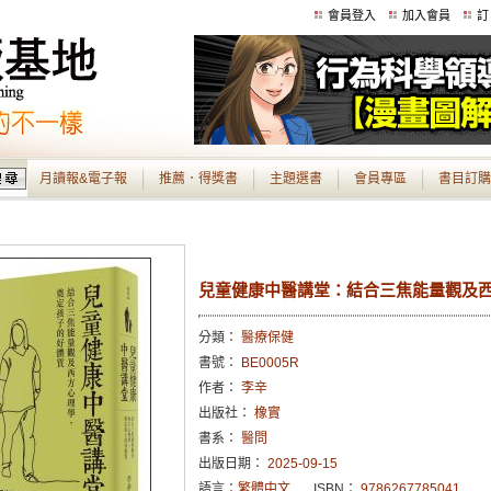
會員登入
加入會員
訂
月讀報&電子報
推薦．得獎書
主題選書
會員專區
書目訂購
兒童健康中醫講堂：結合三焦能量觀及
分類：
醫療保健
書號：
BE0005R
作者：
李辛
出版社：
橡實
書系：
醫問
出版日期：
2025-09-15
語言：
繁體中文
ISBN：
9786267785041