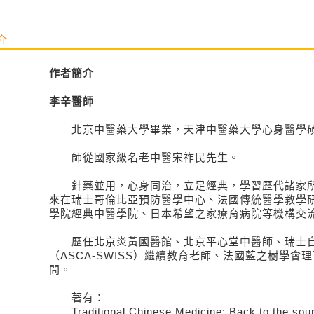
介
作者簡介
李辛醫師
北京中醫藥大學畢業，天津中醫藥大學心身醫學
師從國家級名老中醫宋祚民先生。
針藥並用，心身同治，立足經典，學習歷代諸家所
來在瑞士哥倫比亞預防醫學中心、法國傳統醫學教學
學院經典中醫學院、日本希望之家療育病院等機構交
歷任北京炎黃國醫館、北京平心堂中醫師、瑞士自
（ASCA-SWISS）繼續教育老師、法國藍之樹學會
問。
著有：
Traditional Chinese Medicine: Back to the sour