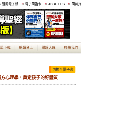
 / 退閱電子報
電子回函卡
ABOUT US
回首頁
單下載
編輯台上
關於大雁
聯絡我們
切換至電子書
西方心理學，奠定孩子的好體質