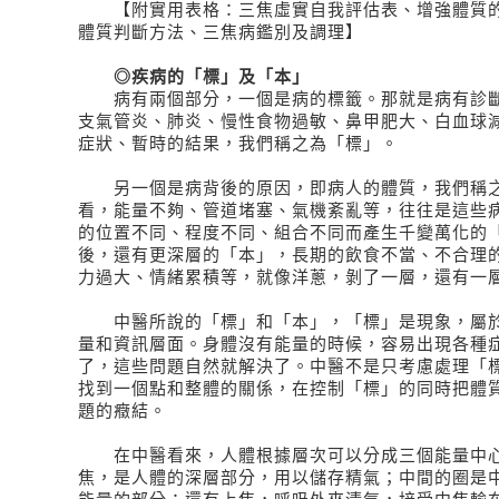
【附實用表格：三焦虛實自我評估表、增強體質的
體質判斷方法、三焦病鑑別及調理】
◎疾病的「標」及「本」
病有兩個部分，一個是病的標籤。那就是病有診斷
支氣管炎、肺炎、慢性食物過敏、鼻甲肥大、白血球
症狀、暫時的結果，我們稱之為「標」。
另一個是病背後的原因，即病人的體質，我們稱之
看，能量不夠、管道堵塞、氣機紊亂等，往往是這些
的位置不同、程度不同、組合不同而產生千變萬化的
後，還有更深層的「本」，長期的飲食不當、不合理
力過大、情緒累積等，就像洋蔥，剝了一層，還有一
中醫所說的「標」和「本」，「標」是現象，屬於
量和資訊層面。身體沒有能量的時候，容易出現各種
了，這些問題自然就解決了。中醫不是只考慮處理「
找到一個點和整體的關係，在控制「標」的同時把體
題的癥結。
在中醫看來，人體根據層次可以分成三個能量中心
焦，是人體的深層部分，用以儲存精氣；中間的圈是