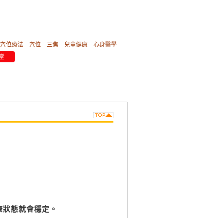
穴位療法
穴位
三焦
兒童健康
心身醫學
堂
康狀態就會穩定。