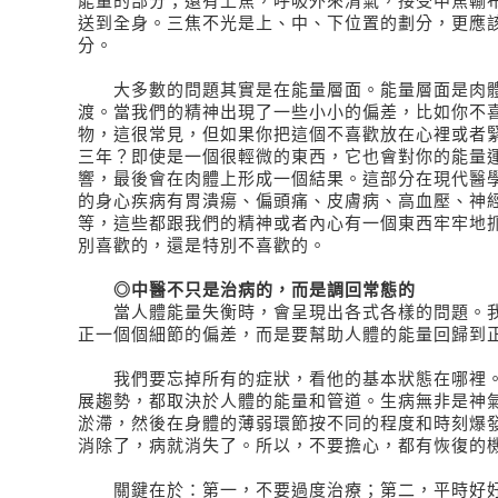
能量的部分；還有上焦，呼吸外來清氣，接受中焦輸
送到全身。三焦不光是上、中、下位置的劃分，更應
分。
大多數的問題其實是在能量層面。能量層面是肉體
渡。當我們的精神出現了一些小小的偏差，比如你不
物，這很常見，但如果你把這個不喜歡放在心裡或者
三年？即使是一個很輕微的東西，它也會對你的能量
響，最後會在肉體上形成一個結果。這部分在現代醫
的身心疾病有胃潰瘍、偏頭痛、皮膚病、高血壓、神
等，這些都跟我們的精神或者內心有一個東西牢牢地
別喜歡的，還是特別不喜歡的。
◎中醫不只是治病的，而是調回常態的
當人體能量失衡時，會呈現出各式各樣的問題。我
正一個個細節的偏差，而是要幫助人體的能量回歸到
我們要忘掉所有的症狀，看他的基本狀態在哪裡。
展趨勢，都取決於人體的能量和管道。生病無非是神
淤滯，然後在身體的薄弱環節按不同的程度和時刻爆
消除了，病就消失了。所以，不要擔心，都有恢復的
關鍵在於：第一，不要過度治療；第二，平時好好